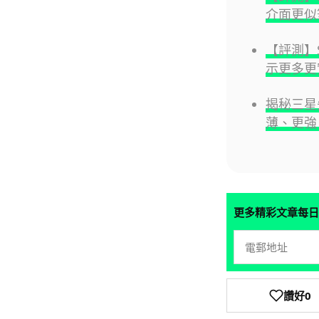
介面更似
【評測】S
示更多更
揭秘三星
薄、更強 G
更多精彩文章每日
讚好
0