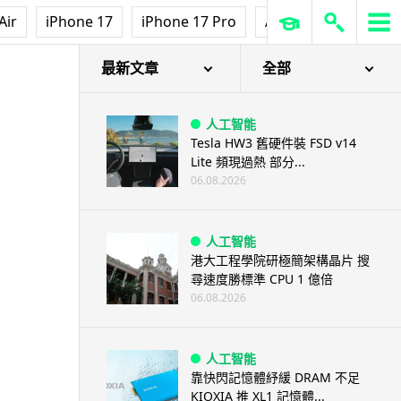
Air
iPhone 17
iPhone 17 Pro
AirPods Pro 3
Ap
最新文章
全部
人工智能
Tesla HW3 舊硬件裝 FSD v14
Lite 頻現過熱 部分...
06.08.2026
人工智能
港大工程學院研極簡架構晶片 搜
尋速度勝標準 CPU 1 億倍
06.08.2026
人工智能
靠快閃記憶體紓緩 DRAM 不足
KIOXIA 推 XL1 記憶體...