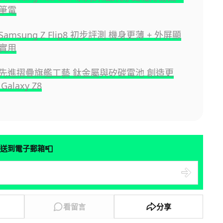
筆電
amsung Z Flip8 初步評測 機身更薄 + 外屏顯
實用
先進摺疊旗艦工藝 鈦金屬與矽碳電池 創造更
alaxy Z8
📮
送到電子郵箱
看留言
分享