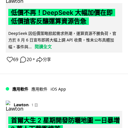
低價不再！DeepSeek 大幅加價在即
低價搶客反釀運算資源告急
DeepSeek 因低價策略掀起需求熱潮，運算資源不勝負荷，官
方於 8 月 6 日宣布即將大幅上調 API 收費，惟未公布具體加
閱讀全文
幅。事件與...
69
20
分享
↗
iOS App
應用軟件
應用軟件
Lawton
1 日
首爾大生 2 星期開發防曬地圖 一日暴增