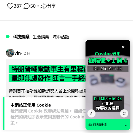
387
50
分享
↗
科技娛樂
生活娛樂
城中熱話
×
Vin
2 日
特朗普嘲電動車主有里程病 剩 75% 電
量即焦慮發作 狂言一手終結電車指令
特朗普在拉斯維加斯造勢大會上公開嘲諷電動車車主患有「里
程焦慮病」，聲稱電量剩 75% 便發作，並重申已廢除電動車強
閱讀全文
制令。惟專業車媒隨即反駁，...
本網站正使用 Cookie
我們使用 Cookie 改善網站體驗。 繼續使用
🎵
⛶
我們的網站即表示您同意我們的
Cookie 政
639
279
分享
↗
策
。
📖 詳細評測
→