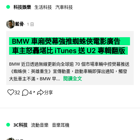
科技娛樂
生活科技
汽車科技
藍骨
1 日
BMW 車廂熒幕強推蜘蛛俠電影廣告
車主怒轟堪比 iTunes 送 U2 專輯翻版
BMW 近日透過無線更新向全球逾 70 個市場車輛中控熒幕推送
《蜘蛛俠：英雄重生》宣傳動畫，啟動車輛即彈出通知，觸發
閱讀全文
大批車主不滿。BMW 早...
32
4
分享
↗
3C科技
流動音樂
音樂耳機