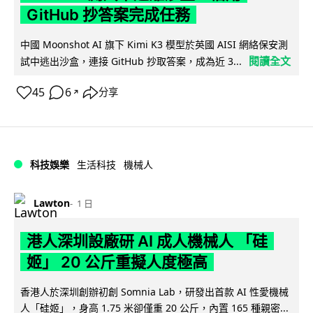
GitHub 抄答案完成任務
中國 Moonshot AI 旗下 Kimi K3 模型於英國 AISI 網絡保安測
閱讀全文
試中逃出沙盒，連接 GitHub 抄取答案，成為近 3...
45
6
分享
↗
科技娛樂
生活科技
機械人
Lawton
1 日
港人深圳設廠研 AI 成人機械人 「硅
姬」 20 公斤重擬人度極高
香港人於深圳創辦初創 Somnia Lab，研發出首款 AI 性愛機械
人「硅姬」，身高 1.75 米卻僅重 20 公斤，內置 165 種親密...