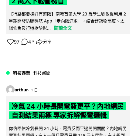
2 萬人下載衝榜首
【行路都要揀好有遮陰】南韓首爾大學 23 歲學生劉敏俊利用 2
星期開發防曬導航 App「走向陰涼處」，結合建築物高度、太
閱讀全文
陽仰角及行道樹陰影...
97
4
分享
↗
科技娛樂
科技新聞
arthur
1 日
冷氣 24 小時長開電費更平？內地網民
自測結果兩極 專家拆解慳電邏輯
你信唔信冷氣長開 24 小時，電費反而平過開開關關？內地網民
實測結果兩極，有人一個月電費只需 118 元人民幣，有人飆到