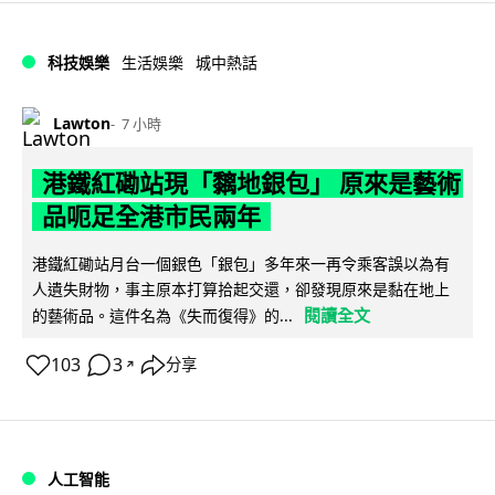
科技娛樂
生活娛樂
城中熱話
Lawton
7 小時
港鐵紅磡站現「黐地銀包」 原來是藝術
品呃足全港市民兩年
港鐵紅磡站月台一個銀色「銀包」多年來一再令乘客誤以為有
人遺失財物，事主原本打算拾起交還，卻發現原來是黏在地上
閱讀全文
的藝術品。這件名為《失而復得》的...
103
3
分享
↗
人工智能