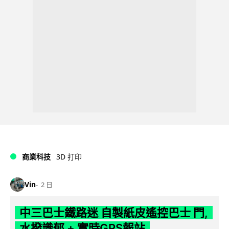
商業科技
3D 打印
Vin
2 日
中三巴士鐵路迷 自製紙皮遙控巴士 門,
水撥識郁 + 實時GPS報站