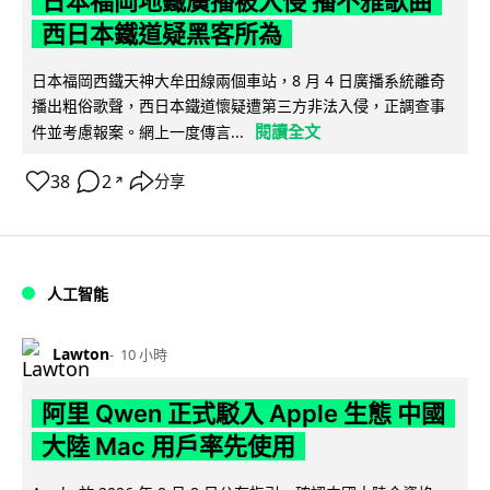
日本福岡地鐵廣播被入侵 播不雅歌曲
西日本鐵道疑黑客所為
日本福岡西鐵天神大牟田線兩個車站，8 月 4 日廣播系統離奇
播出粗俗歌聲，西日本鐵道懷疑遭第三方非法入侵，正調查事
閱讀全文
件並考慮報案。網上一度傳言...
38
2
分享
↗
人工智能
Lawton
10 小時
阿里 Qwen 正式駁入 Apple 生態 中國
大陸 Mac 用戶率先使用