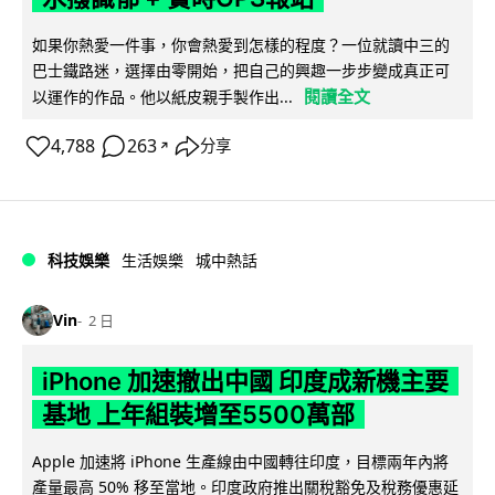
如果你熱愛一件事，你會熱愛到怎樣的程度？一位就讀中三的
巴士鐵路迷，選擇由零開始，把自己的興趣一步步變成真正可
閱讀全文
以運作的作品。他以紙皮親手製作出...
4,788
263
分享
↗
科技娛樂
生活娛樂
城中熱話
Vin
2 日
iPhone 加速撤出中國 印度成新機主要
基地 上年組裝增至5500萬部
Apple 加速將 iPhone 生產線由中國轉往印度，目標兩年內將
產量最高 50% 移至當地。印度政府推出關稅豁免及稅務優惠延