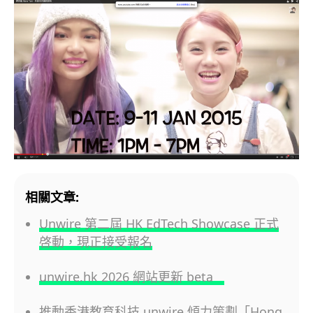
相關文章:
Unwire 第二屆 HK EdTech Showcase 正式
啓動，現正接受報名
unwire.hk 2026 網站更新 beta
推動香港教育科技 unwire 傾力策劃「Hong