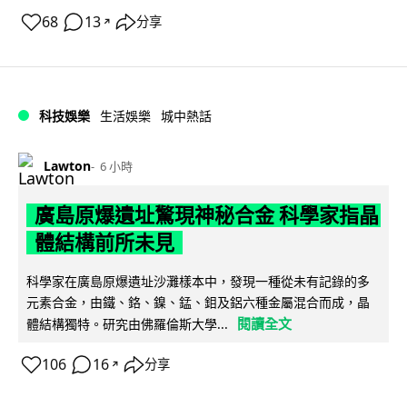
68
13
分享
↗
科技娛樂
生活娛樂
城中熱話
Lawton
6 小時
廣島原爆遺址驚現神秘合金 科學家指晶
體結構前所未見
科學家在廣島原爆遺址沙灘樣本中，發現一種從未有記錄的多
元素合金，由鐵、鉻、鎳、錳、鉬及鋁六種金屬混合而成，晶
閱讀全文
體結構獨特。研究由佛羅倫斯大學...
106
16
分享
↗