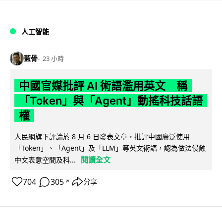
人工智能
藍骨
23 小時
中國官媒批評 AI 術語濫用英文 稱
「Token」與「Agent」動搖科技話語
權
人民網旗下評論於 8 月 6 日發表文章，批評中國廣泛使用
「Token」、「Agent」及「LLM」等英文術語，認為做法侵蝕
閱讀全文
中文表意空間及科...
704
305
分享
↗