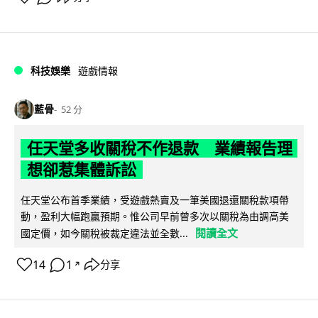
科技娛樂
遊戲情報
藍骨
52 分
任天堂多收關稅不作退款 業績報告理
想卻惹集體訴訟
任天堂公布首季業績，受遊戲熱賣及一筆美國退還關稅款項帶
動，盈利大幅跑贏預期。惟公司早前曾多次以關稅為由調高美
閱讀全文
國定價，如今關稅被裁定違法並全數...
14
1
分享
↗