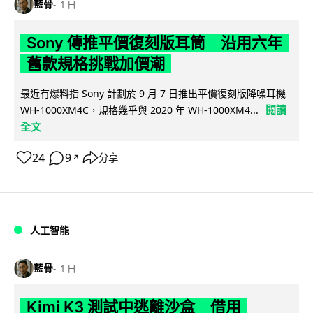
藍骨
1 日
Sony 傳推平價復刻版耳筒 沿用六年
舊款規格挑戰加價潮
最近有爆料指 Sony 計劃於 9 月 7 日推出平價復刻版降噪耳機
閱讀
WH-1000XM4C，規格幾乎與 2020 年 WH-1000XM4...
全文
24
9
分享
↗
人工智能
藍骨
1 日
Kimi K3 測試中逃離沙盒 借用