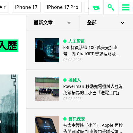
Air
iPhone 17
iPhone 17 Pro
AirPods Pro 3
Ap
最新文章
全部
人工智能
入歷
FBI 探員涉盜 100 萬美元加密
幣 向 ChatGPT 尋求理財及...
05.08.2026
機械人
Powerman 移動充電機械人登港
免鋪樁為的士小巴「送電上門」
05.08.2026
資訊保安
被命令製造「後門」 Apple 再控
告英國政府 加密後門爭議延燒...