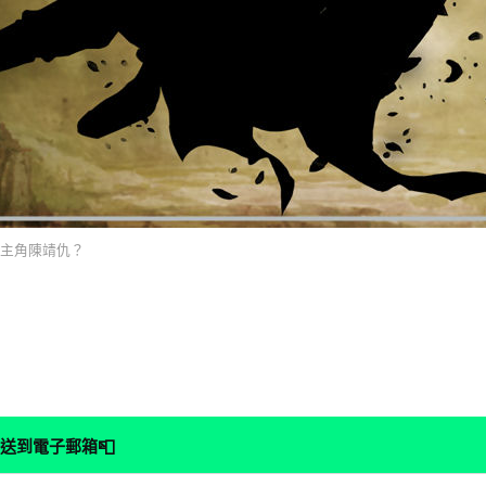
主角陳靖仇？
📮
送到電子郵箱