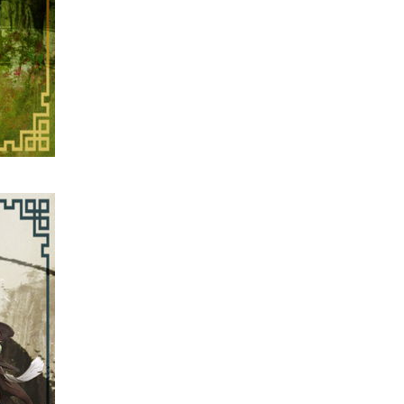
教學：Gemini Spark 小龍蝦香
港實測 24小時自動格價 ...
03.08.2026
人工智能
中國科技人才出境限制 9 月中實
施 AI 人才或被列禁止出境名單
03.08.2026
城中熱話
Apple Music 學生月費
HK$38→48 網民：只是加了 1...
03.08.2026
人工智能
被網民用來生成災難圖片 Google
Earth AI 功能一日...