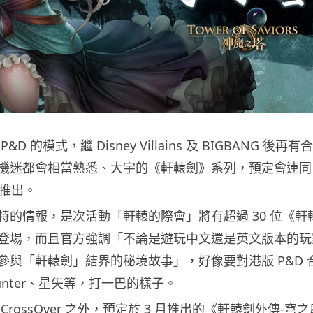
D 的模式，繼 Disney Villains 及 BIGBANG 後再有
機迷都會相當熟悉、大宇的《軒轅劍》系列，預定會連同 8
旬推出。
特的情報，是次活動「軒轅的際會」將有超過 30 位《軒
登場，而且官方強調「不論是遊玩中文還是英文版本的玩
參與「軒轅劍」結界的秘境故事」，好像要對港版 P&D 
nter、星矢等，打一巴的樣子。
CrossOver 之外，預定於 3 月推出的《軒轅劍外傳-穹