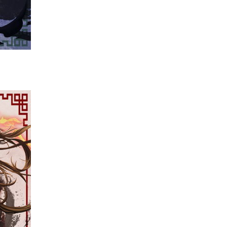
調普及率僅 3% 大眾繼...
04.08.2026
社交網絡
Telegram 一度從 Apple App
Store 下架 官...
04.08.2026
城中熱話
葵芳街燈狂閃近 1 小時 網民笑稱
「幻彩泳葵芳」
04.08.2026
Windows 11
Windows 11 太食 RAM？
Microsoft 認低威承諾為 ...
04.08.2026