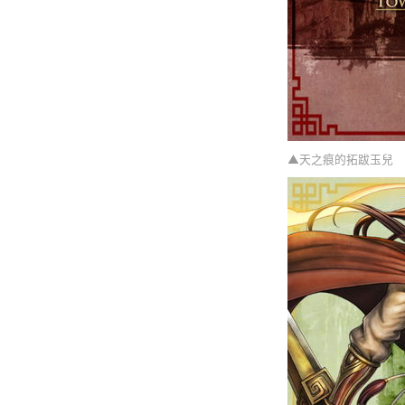
▲天之痕的拓跋玉兒