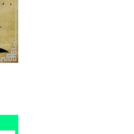
遊戲情報
傳 Sony 巨額資金力捧《GTA 6》
塑造遊戲在 PS5 獲...
03.08.2026
城中熱話
白牌車新例今日生效 罰款上限 1
萬元最高釘牌 3 年
03.08.2026
健康
Casio 新一代 Ring Watch 加入
健康感測功能，變身平價版...
03.08.2026
科技新聞
Volvo 正式取消新車 LiDAR 功