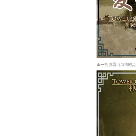
▲一劍凌雲山海情的夏