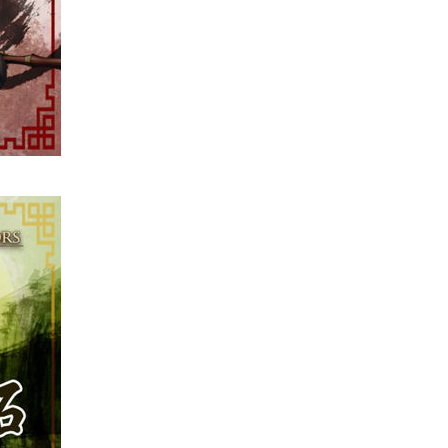
科技新聞
小米澎程 N90 Max 登場！可移
動房子設計理念 + 增程引擎 17...
04.08.2026
手提電話
【試玩】本地製作《HK Driving
Game》真實路線重現 操控有...
03.08.2026
Mac
M5 Max MacBook Pro 過熱 熱
到鍵盤按鍵卡住機殼 ...
03.08.2026
人工智能