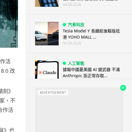
04.08.2026
汽車科技
Tesla Model Y 長續航後驅版抵
港 YOHO MALL ...
04.08.2026
合作活
人工智能
據報中國憂美國 AI 變武器 不滿
.0 改
Anthropic 拒正常存取...
04.08.2026
轅劍》
ADVERTISEMENT
家，不
應用軟件
詐騙短訊源源不絕背後是個人資
合作活
料外洩 Surfshark Antisca...
04.08.2026
之扉》也