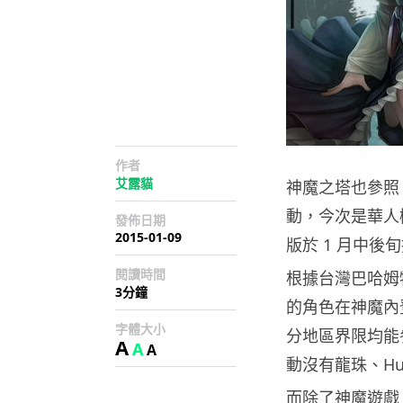
作者
艾露貓
神魔之塔也參照 P&
動，今次是華人
發佈日期
2015-01-09
版於 1 月中後
閱讀時間
根據台灣巴哈姆
3分鐘
的角色在神魔內
字體大小
分地區界限均能
A
A
A
動沒有龍珠、Hu
而除了神魔遊戲 