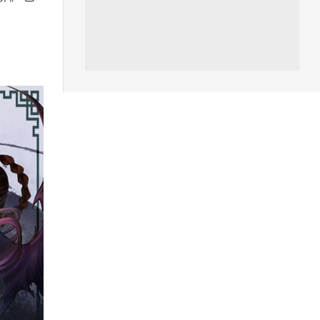
汽車科技
Tesla 無預警推出兒童車 無電池
電機一樣秒殺 炒至約港幣39萬
04.08.2026
iPhone app
歐盟再發功 Apple 終答應
iPhone 跨機剪貼簿將可貼 ...
04.08.2026
攝影文化
Sony 授權鏡頭名單公佈 中國廠
平價鏡頭全數缺席 Nikon 已...
04.08.2026
健康
室內空氣 40 度暑熱難耐 德國空