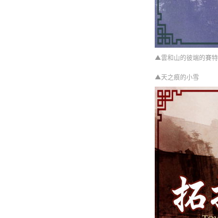
▲雲和山的彼端的賽特
▲天之痕的小雪