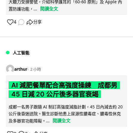
大聽力受損警號，介紹科學護耳的「60-60 原則」及 Apple 內
閱讀全文
置防護功能，...
4
分享
人工智能
arthur
2 小時
AI 減肥餐單配合高強度操練 成都男
45 日減 20 公斤後多器官衰竭
成都一名男子跟隨 AI 制訂高強度減脂計劃，45 日內減去約 20
公斤後昏迷送院。醫生診斷他患上尿源性膿毒症、膿毒性休克
閱讀全文
及多器官功能障礙。...