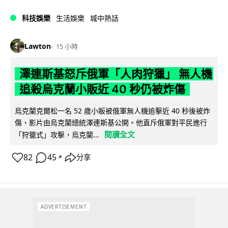
科技娛樂
生活娛樂
城中熱話
Lawton
15 小時
澤連斯基怒斥俄軍「人肉狩獵」 無人機
追殺烏克蘭小販近 40 秒仍被炸傷
烏克蘭克爾松一名 52 歲小販被俄軍無人機追擊近 40 秒後被炸
傷，影片由烏克蘭總統澤連斯基公開。他直斥俄軍對平民進行
閱讀全文
「狩獵式」攻擊，烏克蘭...
82
45
分享
↗
ADVERTISEMENT