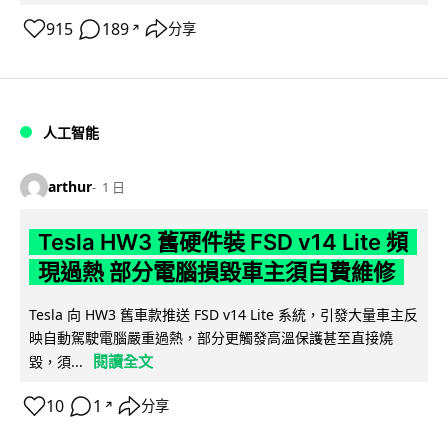
915
189
分享
↗
人工智能
arthur
1 日
Tesla HW3 舊硬件裝 FSD v14 Lite 頻
現過熱 部分電腦損毀車主須自費維修
Tesla 向 HW3 舊車款推送 FSD v14 Lite 系統，引發大量車主反
映自動駕駛電腦嚴重過熱，部分更觸發高溫保護甚至直接燒
閱讀全文
毀，須...
10
1
分享
↗