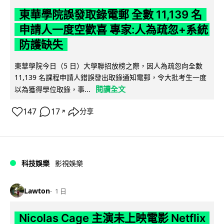
東華學院誤發取錄電郵 全數 11,139 名
申請人一度空歡喜 專家:人為疏忽+系統
防護缺失
東華學院今日（5 日）大學聯招放榜之際，因人為疏忽向全數
11,139 名課程申請人錯誤發出取錄通知電郵，令大批考生一度
閱讀全文
以為獲得學位取錄，事...
147
17
分享
↗
科技娛樂
影視娛樂
Lawton
1 日
Nicolas Cage 主演未上映電影 Netflix