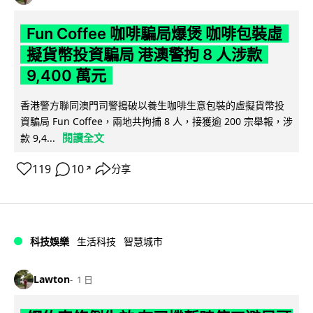
Fun Coffee 咖啡騙局爆煲 咖啡包裝虛
擬貨幣投資騙局 港澳警拘 8 人涉款
9,400 萬元
香港警方聯同澳門司警搗破以養生咖啡生意包裝的虛擬貨幣投
資騙局 Fun Coffee，兩地共拘捕 8 人，接獲逾 200 宗舉報，涉
閱讀全文
款 9,4...
119
10
分享
↗
科技娛樂
生活科技
智慧城市
Lawton
1 日