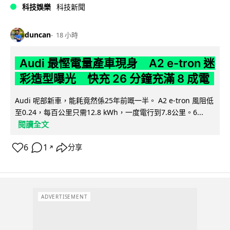
科技娛樂
科技新聞
duncan
18 小時
Audi 最慳電量產車現身 A2 e-tron 迷
彩造型曝光 快充 26 分鐘充滿 8 成電
Audi 呢部新車，能耗竟然係25年前嘅一半。 A2 e-tron 風阻低
至0.24，每百公里只需12.8 kWh，一度電行到7.8公里。6...
閱讀全文
6
1
分享
↗
ADVERTISEMENT