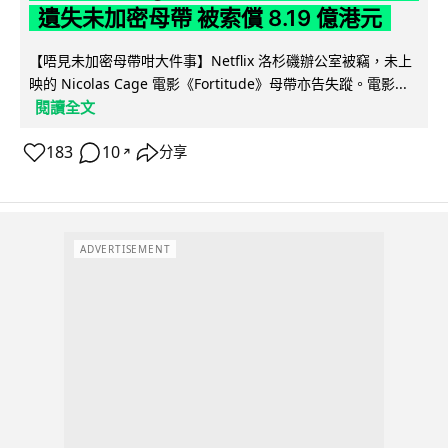
遺失未加密母帶 被索償 8.19 億港元
【唔見未加密母帶咁大件事】Netflix 洛杉磯辦公室被竊，未上
映的 Nicolas Cage 電影《Fortitude》母帶亦告失蹤。電影...
閱讀全文
183
10
分享
↗
ADVERTISEMENT