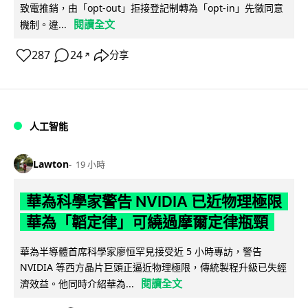
致電推銷，由「opt-out」拒接登記制轉為「opt-in」先徵同意
閱讀全文
機制。違...
287
24
分享
↗
人工智能
Lawton
19 小時
華為科學家警告 NVIDIA 已近物理極限
華為「韜定律」可繞過摩爾定律瓶頸
華為半導體首席科學家廖恒罕見接受近 5 小時專訪，警告
NVIDIA 等西方晶片巨頭正逼近物理極限，傳統製程升級已失經
閱讀全文
濟效益。他同時介紹華為...