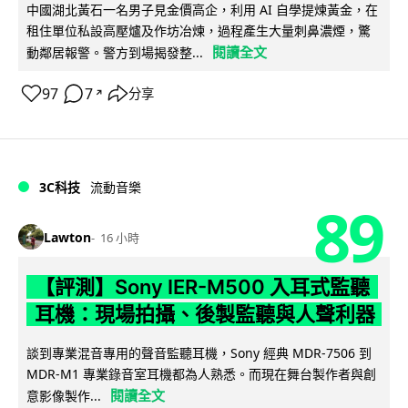
中國湖北黃石一名男子見金價高企，利用 AI 自學提煉黃金，在
租住單位私設高壓爐及作坊冶煉，過程產生大量刺鼻濃煙，驚
閱讀全文
動鄰居報警。警方到場揭發整...
97
7
分享
↗
3C科技
流動音樂
89
Lawton
16 小時
【評測】Sony IER-M500 入耳式監聽
耳機：現場拍攝、後製監聽與人聲利器
談到專業混音專用的聲音監聽耳機，Sony 經典 MDR-7506 到
MDR-M1 專業錄音室耳機都為人熟悉。而現在舞台製作者與創
閱讀全文
意影像製作...