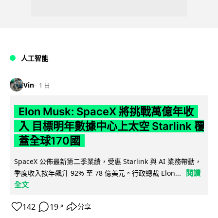
人工智能
Vin
1 日
Elon Musk: SpaceX 將挑戰萬億年收
入 目標明年數據中心上太空 Starlink 覆
蓋全球170國
SpaceX 公佈最新第二季業績，受惠 Starlink 與 AI 業務帶動，
閱讀
季度收入按年飆升 92% 至 78 億美元。行政總裁 Elon...
全文
142
19
分享
↗