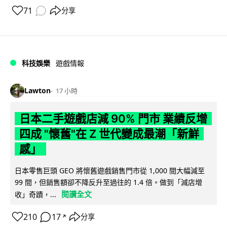
71
分享
科技娛樂
遊戲情報
Lawton
17 小時
日本二手遊戲店減 90% 門市 業績反增
四成 "懷舊"在 Z 世代變成最潮「新鮮
感」
日本零售巨頭 GEO 將懷舊遊戲銷售門市從 1,000 間大幅減至
99 間，但銷售額卻不降反升至過往的 1.4 倍。做到「減店增
閱讀全文
收」奇蹟，...
210
17
分享
↗