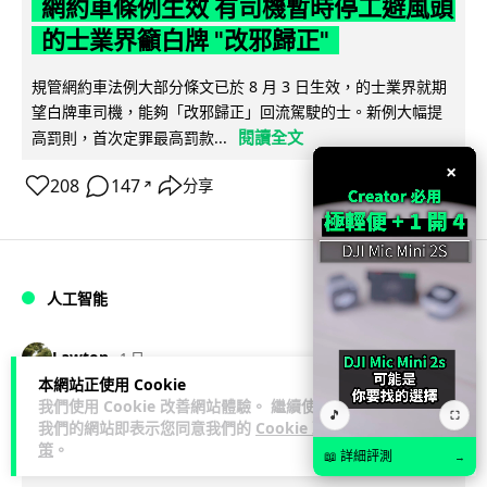
網約車條例生效 有司機暫時停工避風頭
的士業界籲白牌 "改邪歸正"
規管網約車法例大部分條文已於 8 月 3 日生效，的士業界就期
望白牌車司機，能夠「改邪歸正」回流駕駛的士。新例大幅提
閱讀全文
高罰則，首次定罪最高罰款...
×
208
147
分享
↗
人工智能
Lawton
1 日
本網站正使用 Cookie
我們使用 Cookie 改善網站體驗。 繼續使用
白宮拒測中國開放 AI 模型 業界質疑安
🎵
⛶
我們的網站即表示您同意我們的
Cookie 政
全框架選擇性執行
策
。
📖 詳細評測
→