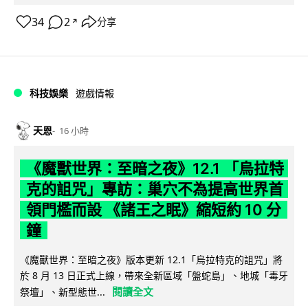
34
2
分享
↗
科技娛樂
遊戲情報
天恩
16 小時
《魔獸世界：至暗之夜》12.1 「烏拉特
克的詛咒」專訪：巢穴不為提高世界首
領門檻而設 《諸王之眠》縮短約 10 分
鐘
《魔獸世界：至暗之夜》版本更新 12.1「烏拉特克的詛咒」將
於 8 月 13 日正式上線，帶來全新區域「盤蛇島」、地城「毒牙
閱讀全文
祭壇」、新型態世...