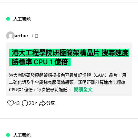
人工智能
arthur
1 日
港大工程學院研極簡架構晶片 搜尋速度
勝標準 CPU 1 億倍
港大團隊研發極簡架構模擬內容尋址記憶體（CAM）晶片，用
二硫化鉬及半金屬銻克服傳輸瓶頸，漢明距離計算速度比標準
閱讀全文
CPU快1億倍，每次搜尋耗能低...
43
20
分享
↗
人工智能