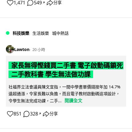
1,471
549
分享
↗
科技娛樂
生活娛樂
城中熱話
Lawton
20 小時
家長無得慳錢買二手書 電子啟動碼鎖死
二手教科書 學生無法做功課
社福界立法會議員陳文宜指，一間中學書單價錢按年加 14.7%
遠超通漲，令家長難以負擔。而且電子教材啟動碼這項設計，
閱讀全文
令學生無法完成功課，二手...
851
328
分享
↗