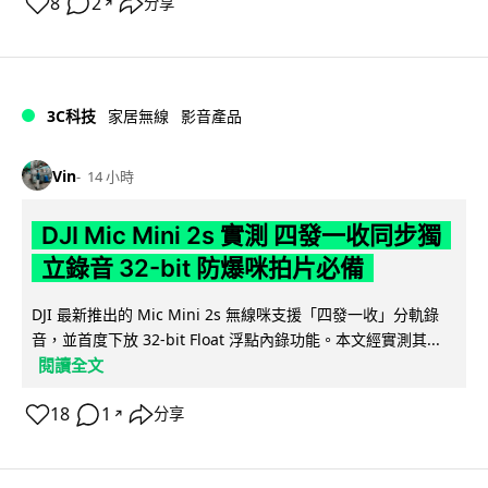
8
2
分享
↗
3C科技
家居無線
影音產品
Vin
14 小時
DJI Mic Mini 2s 實測 四發一收同步獨
立錄音 32-bit 防爆咪拍片必備
DJI 最新推出的 Mic Mini 2s 無線咪支援「四發一收」分軌錄
音，並首度下放 32-bit Float 浮點內錄功能。本文經實測其...
閱讀全文
18
1
分享
↗