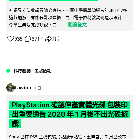
社福界立法會議員陳文宜指，一間中學書單價錢按年加 14.7%
遠超通漲，令家長難以負擔。而且電子教材啟動碼這項設計，
閱讀全文
令學生無法完成功課，二手...
935
371
分享
↗
科技娛樂
遊戲情報
Lawton
1 日
PlayStation 確認停產實體光碟 包裝印
出重要通告 2028 年 1 月後不出光碟遊
戲
Sony 已在 PS5 主機包裝加貼提示貼紙，重申官方 7 月已公布