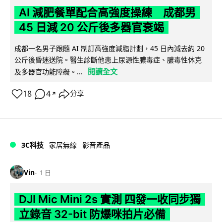
AI 減肥餐單配合高強度操練 成都男
45 日減 20 公斤後多器官衰竭
成都一名男子跟隨 AI 制訂高強度減脂計劃，45 日內減去約 20
公斤後昏迷送院。醫生診斷他患上尿源性膿毒症、膿毒性休克
閱讀全文
及多器官功能障礙。...
18
4
分享
↗
3C科技
家居無線
影音產品
Vin
1 日
DJI Mic Mini 2s 實測 四發一收同步獨
立錄音 32-bit 防爆咪拍片必備