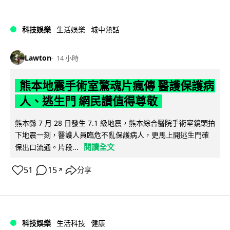
科技娛樂
生活娛樂
城中熱話
Lawton
14 小時
熊本地震手術室驚魂片瘋傳 醫護保護病
人、逃生門 網民讚值得尊敬
熊本縣 7 月 28 日發生 7.1 級地震，熊本綜合醫院手術室鏡頭拍
下地震一刻，醫護人員臨危不亂保護病人，更馬上開逃生門確
閱讀全文
保出口流通。片段...
51
15
分享
↗
科技娛樂
生活科技
健康