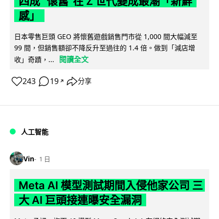
四成 "懷舊"在 Z 世代變成最潮「新鮮
感」
日本零售巨頭 GEO 將懷舊遊戲銷售門市從 1,000 間大幅減至
99 間，但銷售額卻不降反升至過往的 1.4 倍。做到「減店增
閱讀全文
收」奇蹟，...
243
19
分享
↗
人工智能
Vin
1 日
Meta AI 模型測試期間入侵他家公司 三
大 AI 巨頭接連曝安全漏洞