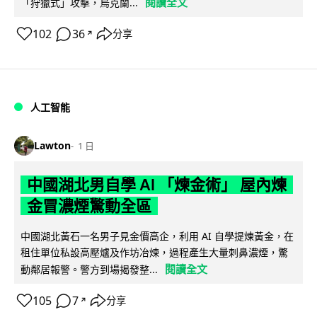
閱讀全文
「狩獵式」攻擊，烏克蘭...
102
36
分享
↗
人工智能
Lawton
1 日
中國湖北男自學 AI 「煉金術」 屋內煉
金冒濃煙驚動全區
中國湖北黃石一名男子見金價高企，利用 AI 自學提煉黃金，在
租住單位私設高壓爐及作坊冶煉，過程產生大量刺鼻濃煙，驚
閱讀全文
動鄰居報警。警方到場揭發整...
105
7
分享
↗