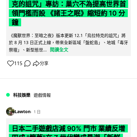
克的詛咒」專訪：巢穴不為提高世界首
領門檻而設 《諸王之眠》縮短約 10 分
鐘
《魔獸世界：至暗之夜》版本更新 12.1「烏拉特克的詛咒」將
於 8 月 13 日正式上線，帶來全新區域「盤蛇島」、地城「毒牙
閱讀全文
祭壇」、新型態世...
115
分享
科技娛樂
遊戲情報
Lawton
1 日
日本二手遊戲店減 90% 門市 業績反增