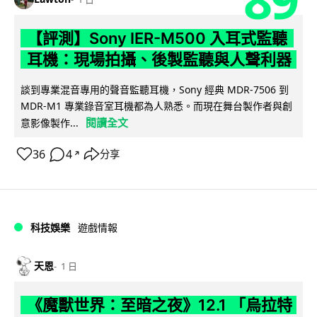
【評測】Sony IER-M500 入耳式監聽
耳機：現場拍攝、後製監聽與人聲利器
談到專業混音專用的聲音監聽耳機，Sony 經典 MDR-7506 到
MDR-M1 專業錄音室耳機都為人熟悉。而現在舞台製作者與創
閱讀全文
意影像製作...
36
4
分享
↗
科技娛樂
遊戲情報
天恩
1 日
《魔獸世界：至暗之夜》12.1 「烏拉特