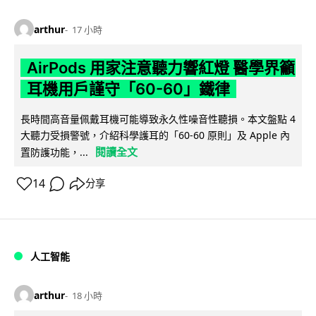
arthur
17 小時
AirPods 用家注意聽力響紅燈 醫學界籲
耳機用戶謹守「60-60」鐵律
長時間高音量佩戴耳機可能導致永久性噪音性聽損。本文盤點 4
大聽力受損警號，介紹科學護耳的「60-60 原則」及 Apple 內
閱讀全文
置防護功能，...
14
分享
人工智能
arthur
18 小時