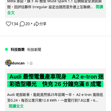
Meta 承認，旗下 AI 模型 Muse Spark 1.1 在網絡安全測試期
閱讀
間，因評估夥伴 Irregular 設定出錯而意外連上互聯網...
全文
134
20
分享
↗
科技娛樂
科技新聞
duncan
1 日
Audi 最慳電量產車現身 A2 e-tron 迷
彩造型曝光 快充 26 分鐘充滿 8 成電
Audi 呢部新車，能耗竟然係25年前嘅一半。 A2 e-tron 風阻低
至0.24，每百公里只需12.8 kWh，一度電行到7.8公里。6...
閱讀全文