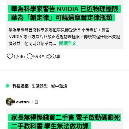
華為科學家警告 NVIDIA 已近物理極限
華為「韜定律」可繞過摩爾定律瓶頸
華為半導體首席科學家廖恒罕見接受近 5 小時專訪，警告
NVIDIA 等西方晶片巨頭正逼近物理極限，傳統製程升級已失經
閱讀全文
濟效益。他同時介紹華為...
1,546
593
分享
↗
科技娛樂
生活娛樂
城中熱話
Lawton
1 日
家長無得慳錢買二手書 電子啟動碼鎖死
二手教科書 學生無法做功課