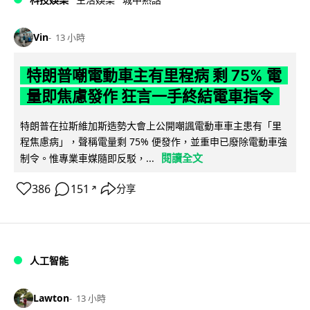
Vin
13 小時
特朗普嘲電動車主有里程病 剩 75% 電
量即焦慮發作 狂言一手終結電車指令
特朗普在拉斯維加斯造勢大會上公開嘲諷電動車車主患有「里
程焦慮病」，聲稱電量剩 75% 便發作，並重申已廢除電動車強
閱讀全文
制令。惟專業車媒隨即反駁，...
386
151
分享
↗
人工智能
Lawton
13 小時