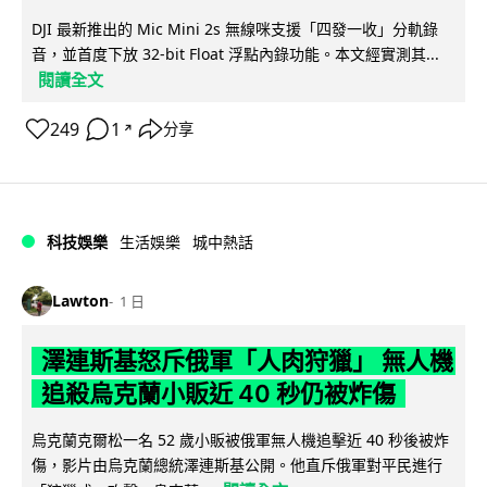
DJI 最新推出的 Mic Mini 2s 無線咪支援「四發一收」分軌錄
音，並首度下放 32-bit Float 浮點內錄功能。本文經實測其...
閱讀全文
249
1
分享
↗
科技娛樂
生活娛樂
城中熱話
Lawton
1 日
澤連斯基怒斥俄軍「人肉狩獵」 無人機
追殺烏克蘭小販近 40 秒仍被炸傷
烏克蘭克爾松一名 52 歲小販被俄軍無人機追擊近 40 秒後被炸
傷，影片由烏克蘭總統澤連斯基公開。他直斥俄軍對平民進行