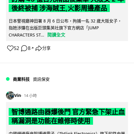
後終被捕 涉海賊王,火影周邊產品
日本警視廳神田署 8 月 6 日公布，拘捕一名 32 歲大阪女子，
指她涉嫌在出版巨頭集英社旗下官方網店「JUMP
閱讀全文
CHARACTERS ST...
52
8
分享
↗
商業科技
資訊保安
Vin
14 小時
智博通路由器爆後門 官方緊急下架止血
稱漏洞是功能在維修時使用
中國網通廠商智博通電子（Zbtlink Electronics）旗下的路由器