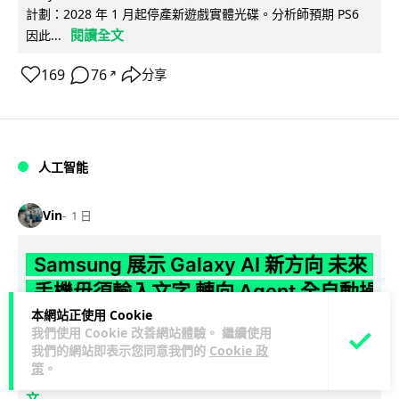
計劃：2028 年 1 月起停產新遊戲實體光碟。分析師預期 PS6
閱讀全文
因此...
169
76
分享
↗
人工智能
Vin
1 日
Samsung 展示 Galaxy AI 新方向 未來
手機毋須輸入文字 轉向 Agent 全自動操
作
本網站正使用 Cookie
我們使用 Cookie 改善網站體驗。 繼續使用
我們的網站即表示您同意我們的
Cookie 政
Samsung 電子 MX 部門顧客體驗辦公室主管兼副總裁 Jay Kim
策
。
閱讀全
表示，品牌正推動 Galaxy AI 邁向全自動化 Agent...
文