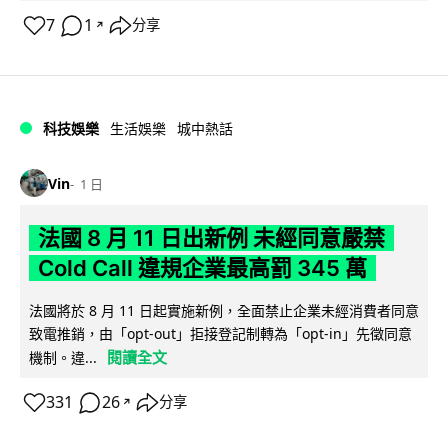
7
1
分享
↗
科技娛樂
生活娛樂
城中熱話
Vin
1 日
法國 8 月 11 日出新例 未經同意嚴禁
Cold Call 違規企業最高罰 345 萬
法國將於 8 月 11 日起實施新例，全面禁止企業未經消費者同意
致電推銷，由「opt-out」拒接登記制轉為「opt-in」先徵同意
閱讀全文
機制。違...
331
26
分享
↗