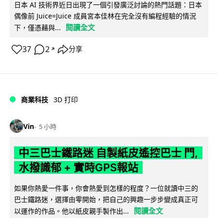
日本 AI 技術界近日出現了一個引發廣泛討論的熱門話題：日本
偶像前 Juice=Juice 成員宮本佳林在完全沒有編程經驗的情況
閱讀全文
下，僅憑藉與...
37
2
分享
↗
商業科技
3D 打印
Vin
5 小時
中三巴士鐵路迷 自製紙皮遙控巴士 門,
水撥識郁 + 實時GPS報站
如果你熱愛一件事，你會熱愛到怎樣的程度？一位就讀中三的
巴士鐵路迷，選擇由零開始，把自己的興趣一步步變成真正可
閱讀全文
以運作的作品。他以紙皮親手製作出...