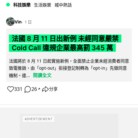
科技娛樂
生活娛樂
城中熱話
Vin
1 日
法國 8 月 11 日出新例 未經同意嚴禁
Cold Call 違規企業最高罰 345 萬
法國將於 8 月 11 日起實施新例，全面禁止企業未經消費者同意
致電推銷，由「opt-out」拒接登記制轉為「opt-in」先徵同意
閱讀全文
機制。違...
331
26
分享
↗
ADVERTISEMENT