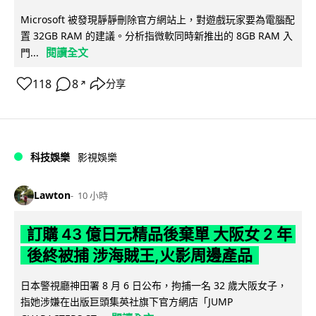
Microsoft 被發現靜靜刪除官方網站上，對遊戲玩家要為電腦配
置 32GB RAM 的建議。分析指微軟同時新推出的 8GB RAM 入
閱讀全文
門...
118
8
分享
↗
科技娛樂
影視娛樂
Lawton
10 小時
訂購 43 億日元精品後棄單 大阪女 2 年
後終被捕 涉海賊王,火影周邊產品
日本警視廳神田署 8 月 6 日公布，拘捕一名 32 歲大阪女子，
指她涉嫌在出版巨頭集英社旗下官方網店「JUMP