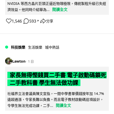
NVIDIA 等西方晶片巨頭正逼近物理極限，傳統製程升級已失經
閱讀全文
濟效益。他同時介紹華為...
1,546
593
分享
↗
科技娛樂
生活娛樂
城中熱話
Lawton
1 日
家長無得慳錢買二手書 電子啟動碼鎖死
二手教科書 學生無法做功課
社福界立法會議員陳文宜指，一間中學書單價錢按年加 14.7%
遠超通漲，令家長難以負擔。而且電子教材啟動碼這項設計，
閱讀全文
令學生無法完成功課，二手...