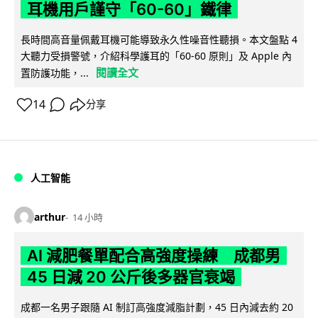
耳機用戶謹守「60-60」鐵律
長時間高音量佩戴耳機可能導致永久性噪音性聽損。本文盤點 4
大聽力受損警號，介紹科學護耳的「60-60 原則」及 Apple 內
閱讀全文
置防護功能，...
14
分享
人工智能
arthur
14 小時
AI 減肥餐單配合高強度操練 成都男
45 日減 20 公斤後多器官衰竭
成都一名男子跟隨 AI 制訂高強度減脂計劃，45 日內減去約 20