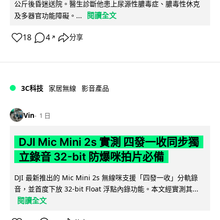
公斤後昏迷送院。醫生診斷他患上尿源性膿毒症、膿毒性休克
閱讀全文
及多器官功能障礙。...
18
4
分享
↗
3C科技
家居無線
影音產品
Vin
1 日
DJI Mic Mini 2s 實測 四發一收同步獨
立錄音 32-bit 防爆咪拍片必備
DJI 最新推出的 Mic Mini 2s 無線咪支援「四發一收」分軌錄
音，並首度下放 32-bit Float 浮點內錄功能。本文經實測其...
閱讀全文