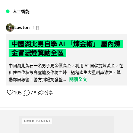
人工智能
Lawton
1 日
中國湖北男自學 AI 「煉金術」 屋內煉
金冒濃煙驚動全區
中國湖北黃石一名男子見金價高企，利用 AI 自學提煉黃金，在
租住單位私設高壓爐及作坊冶煉，過程產生大量刺鼻濃煙，驚
閱讀全文
動鄰居報警。警方到場揭發整...
105
7
分享
↗
ADVERTISEMENT