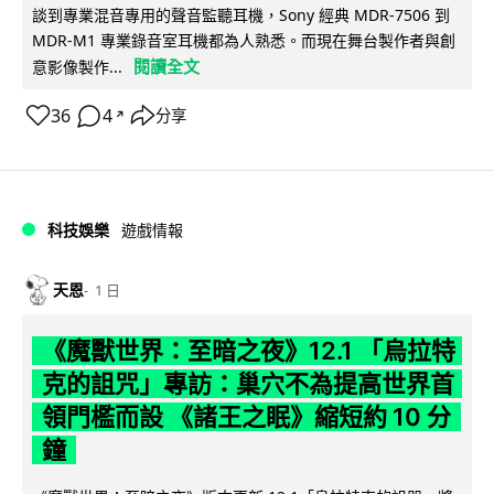
談到專業混音專用的聲音監聽耳機，Sony 經典 MDR-7506 到
MDR-M1 專業錄音室耳機都為人熟悉。而現在舞台製作者與創
閱讀全文
意影像製作...
36
4
分享
↗
科技娛樂
遊戲情報
天恩
1 日
《魔獸世界：至暗之夜》12.1 「烏拉特
克的詛咒」專訪：巢穴不為提高世界首
領門檻而設 《諸王之眠》縮短約 10 分
鐘