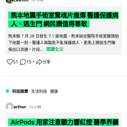
熊本地震手術室驚魂片瘋傳 醫護保護病
人、逃生門 網民讚值得尊敬
熊本縣 7 月 28 日發生 7.1 級地震，熊本綜合醫院手術室鏡頭拍
下地震一刻，醫護人員臨危不亂保護病人，更馬上開逃生門確
閱讀全文
保出口流通。片段...
51
15
分享
↗
科技娛樂
生活科技
健康
arthur
13 小時
AirPods 用家注意聽力響紅燈 醫學界籲