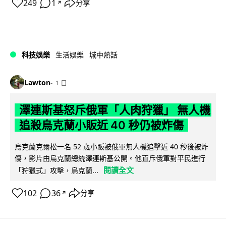
249
1
分享
↗
科技娛樂
生活娛樂
城中熱話
Lawton
1 日
澤連斯基怒斥俄軍「人肉狩獵」 無人機
追殺烏克蘭小販近 40 秒仍被炸傷
烏克蘭克爾松一名 52 歲小販被俄軍無人機追擊近 40 秒後被炸
傷，影片由烏克蘭總統澤連斯基公開。他直斥俄軍對平民進行
閱讀全文
「狩獵式」攻擊，烏克蘭...
102
36
分享
↗