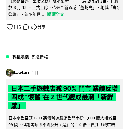
《魔獸世界：至暗之夜》版本更新 12.1「烏拉特克的詛咒」將
於 8 月 13 日正式上線，帶來全新區域「盤蛇島」、地城「毒牙
閱讀全文
祭壇」、新型態世...
115
分享
科技娛樂
遊戲情報
Lawton
1 日
日本二手遊戲店減 90% 門市 業績反增
四成 "懷舊"在 Z 世代變成最潮「新鮮
感」
日本零售巨頭 GEO 將懷舊遊戲銷售門市從 1,000 間大幅減至
99 間，但銷售額卻不降反升至過往的 1.4 倍。做到「減店增