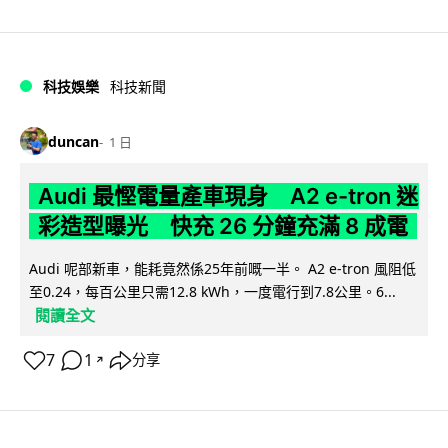
科技娛樂
科技新聞
duncan
1 日
Audi 最慳電量產車現身 A2 e-tron 迷
彩造型曝光 快充 26 分鐘充滿 8 成電
Audi 呢部新車，能耗竟然係25年前嘅一半。 A2 e-tron 風阻低
至0.24，每百公里只需12.8 kWh，一度電行到7.8公里。6...
閱讀全文
7
1
分享
↗