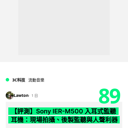
3C科技
流動音樂
89
Lawton
1 日
【評測】Sony IER-M500 入耳式監聽
耳機：現場拍攝、後製監聽與人聲利器