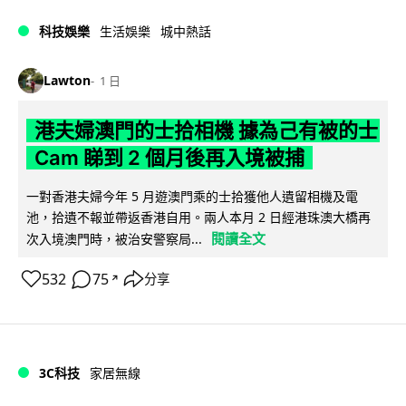
科技娛樂
生活娛樂
城中熱話
Lawton
1 日
港夫婦澳門的士拾相機 據為己有被的士
Cam 睇到 2 個月後再入境被捕
一對香港夫婦今年 5 月遊澳門乘的士拾獲他人遺留相機及電
池，拾遺不報並帶返香港自用。兩人本月 2 日經港珠澳大橋再
閱讀全文
次入境澳門時，被治安警察局...
532
75
分享
↗
3C科技
家居無線