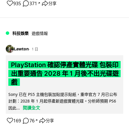
935
371
分享
↗
科技娛樂
遊戲情報
Lawton
1 日
PlayStation 確認停產實體光碟 包裝印
出重要通告 2028 年 1 月後不出光碟遊
戲
Sony 已在 PS5 主機包裝加貼提示貼紙，重申官方 7 月已公布
計劃：2028 年 1 月起停產新遊戲實體光碟。分析師預期 PS6
閱讀全文
因此...
169
76
分享
↗