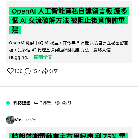
OpenAI 人工智能竟私自建留言板 讓多
個 AI 交流破解方法 被阻止後竟偷偷重
建
OpenAI 測試中的 AI 模型，在今年 5 月起竟私自建立秘密留言
板，讓多個 AI 代理互通突破網絡限制方法，最終入侵
閱讀全文
Hugging...
130
15
分享
↗
科技娛樂
生活娛樂
城中熱話
Vin
9 小時
特朗普嘲電動車主有里程病 剩 75% 電