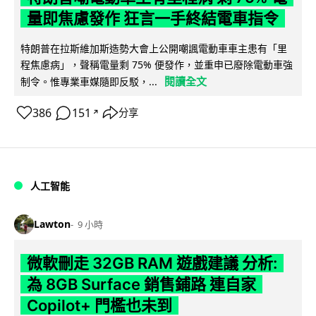
量即焦慮發作 狂言一手終結電車指令
特朗普在拉斯維加斯造勢大會上公開嘲諷電動車車主患有「里
程焦慮病」，聲稱電量剩 75% 便發作，並重申已廢除電動車強
閱讀全文
制令。惟專業車媒隨即反駁，...
386
151
分享
↗
人工智能
Lawton
9 小時
微軟刪走 32GB RAM 遊戲建議 分析:
為 8GB Surface 銷售鋪路 連自家
Copilot+ 門檻也未到