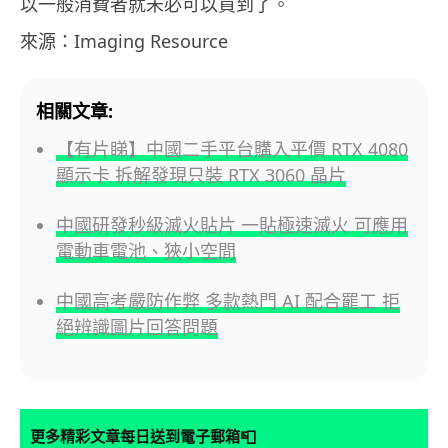
以一般消費者就未必可以買到了。
來源：Imaging Resource
相關文章:
【有片睇】中國二手平台購入平價 RTX 4080
顯示卡 拆解發現只裝 RTX 3060 晶片
中國研發秒級滅火貼片 一貼極速滅火 可應用
電動車電池、狹小空間
中國高考嚴防作弊 多款熱門 AI 配合罷工 拒
絕辨識圖片回答問題
📮
更多精彩文章每日送到電子郵箱