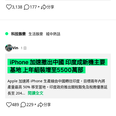
3,138
177
分享
↗
科技娛樂
生活娛樂
城中熱話
Vin
1 日
iPhone 加速撤出中國 印度成新機主要
基地 上年組裝增至5500萬部
Apple 加速將 iPhone 生產線由中國轉往印度，目標兩年內將
產量最高 50% 移至當地。印度政府推出關稅豁免及稅務優惠延
閱讀全文
長至 204...
489
229
分享
↗