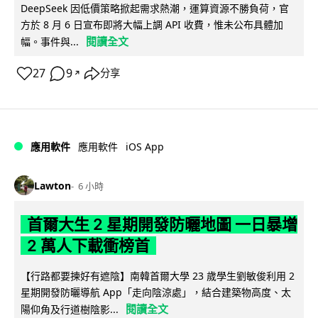
DeepSeek 因低價策略掀起需求熱潮，運算資源不勝負荷，官
方於 8 月 6 日宣布即將大幅上調 API 收費，惟未公布具體加
閱讀全文
幅。事件與...
27
9
分享
↗
iOS App
應用軟件
應用軟件
Lawton
6 小時
首爾大生 2 星期開發防曬地圖 一日暴增
2 萬人下載衝榜首
【行路都要揀好有遮陰】南韓首爾大學 23 歲學生劉敏俊利用 2
星期開發防曬導航 App「走向陰涼處」，結合建築物高度、太
閱讀全文
陽仰角及行道樹陰影...