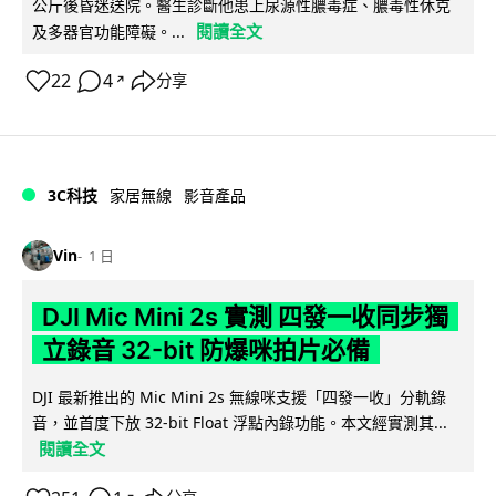
公斤後昏迷送院。醫生診斷他患上尿源性膿毒症、膿毒性休克
閱讀全文
及多器官功能障礙。...
22
4
分享
↗
3C科技
家居無線
影音產品
Vin
1 日
DJI Mic Mini 2s 實測 四發一收同步獨
立錄音 32-bit 防爆咪拍片必備
DJI 最新推出的 Mic Mini 2s 無線咪支援「四發一收」分軌錄
音，並首度下放 32-bit Float 浮點內錄功能。本文經實測其...
閱讀全文