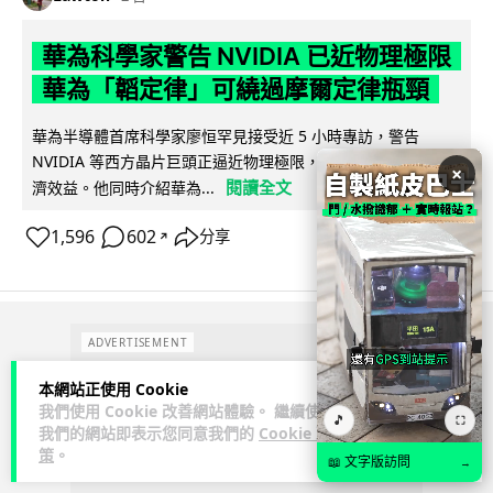
華為科學家警告 NVIDIA 已近物理極限
華為「韜定律」可繞過摩爾定律瓶頸
華為半導體首席科學家廖恒罕見接受近 5 小時專訪，警告
NVIDIA 等西方晶片巨頭正逼近物理極限，傳統製程升級已失經
×
閱讀全文
濟效益。他同時介紹華為...
1,596
602
分享
↗
ADVERTISEMENT
本網站正使用 Cookie
我們使用 Cookie 改善網站體驗。 繼續使用
🎵
⛶
我們的網站即表示您同意我們的
Cookie 政
策
。
📖 文字版訪問
→