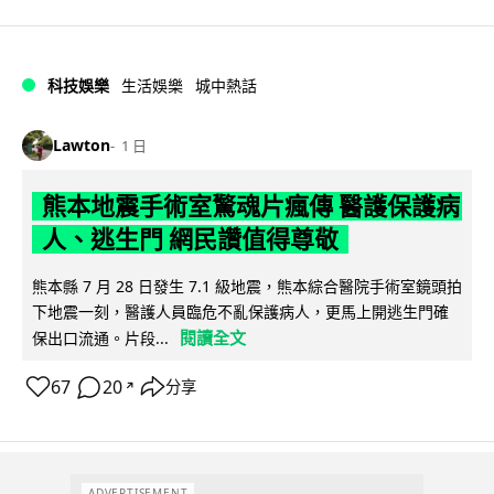
科技娛樂
生活娛樂
城中熱話
Lawton
1 日
熊本地震手術室驚魂片瘋傳 醫護保護病
人、逃生門 網民讚值得尊敬
熊本縣 7 月 28 日發生 7.1 級地震，熊本綜合醫院手術室鏡頭拍
下地震一刻，醫護人員臨危不亂保護病人，更馬上開逃生門確
閱讀全文
保出口流通。片段...
67
20
分享
↗
ADVERTISEMENT