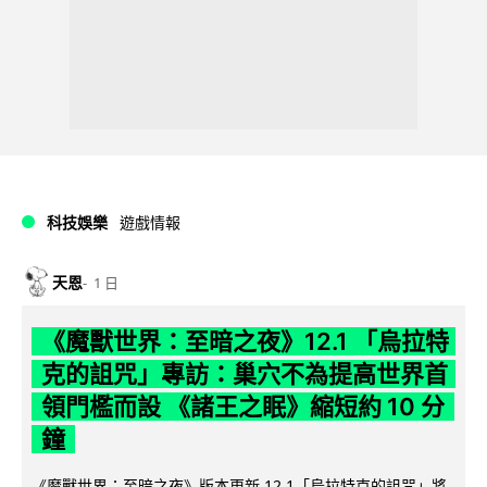
科技娛樂
遊戲情報
天恩
1 日
《魔獸世界：至暗之夜》12.1 「烏拉特
克的詛咒」專訪：巢穴不為提高世界首
領門檻而設 《諸王之眠》縮短約 10 分
鐘
《魔獸世界：至暗之夜》版本更新 12.1「烏拉特克的詛咒」將