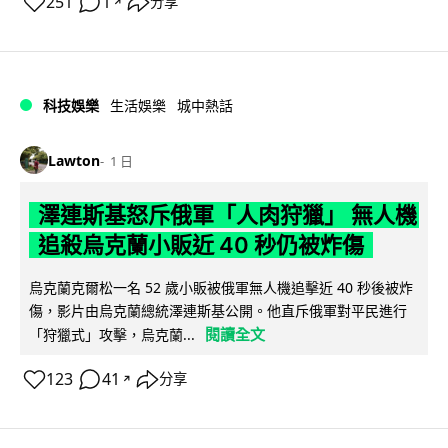
251
1
分享
↗
科技娛樂
生活娛樂
城中熱話
Lawton
1 日
澤連斯基怒斥俄軍「人肉狩獵」 無人機
追殺烏克蘭小販近 40 秒仍被炸傷
烏克蘭克爾松一名 52 歲小販被俄軍無人機追擊近 40 秒後被炸
傷，影片由烏克蘭總統澤連斯基公開。他直斥俄軍對平民進行
閱讀全文
「狩獵式」攻擊，烏克蘭...
123
41
分享
↗