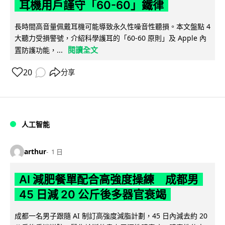
耳機用戶謹守「60-60」鐵律
長時間高音量佩戴耳機可能導致永久性噪音性聽損。本文盤點 4
大聽力受損警號，介紹科學護耳的「60-60 原則」及 Apple 內
閱讀全文
置防護功能，...
20
分享
人工智能
arthur
1 日
AI 減肥餐單配合高強度操練 成都男
45 日減 20 公斤後多器官衰竭
成都一名男子跟隨 AI 制訂高強度減脂計劃，45 日內減去約 20