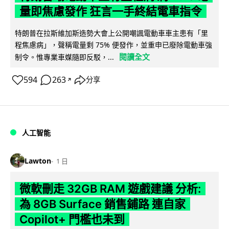
量即焦慮發作 狂言一手終結電車指令
特朗普在拉斯維加斯造勢大會上公開嘲諷電動車車主患有「里
程焦慮病」，聲稱電量剩 75% 便發作，並重申已廢除電動車強
閱讀全文
制令。惟專業車媒隨即反駁，...
594
263
分享
↗
人工智能
Lawton
1 日
微軟刪走 32GB RAM 遊戲建議 分析:
為 8GB Surface 銷售鋪路 連自家
Copilot+ 門檻也未到