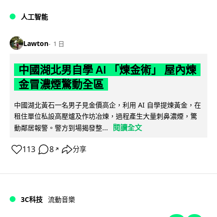
人工智能
Lawton
1 日
中國湖北男自學 AI 「煉金術」 屋內煉
金冒濃煙驚動全區
中國湖北黃石一名男子見金價高企，利用 AI 自學提煉黃金，在
租住單位私設高壓爐及作坊冶煉，過程產生大量刺鼻濃煙，驚
閱讀全文
動鄰居報警。警方到場揭發整...
113
8
分享
↗
3C科技
流動音樂