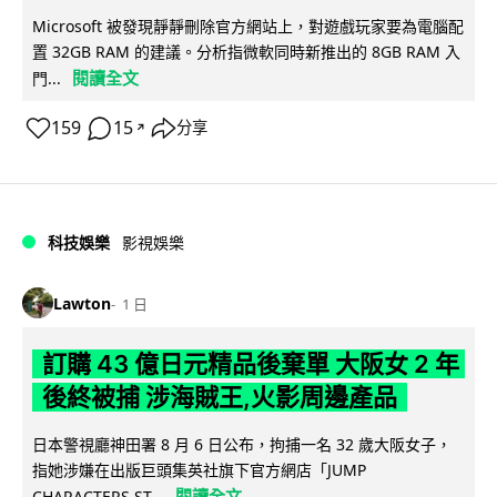
Microsoft 被發現靜靜刪除官方網站上，對遊戲玩家要為電腦配
置 32GB RAM 的建議。分析指微軟同時新推出的 8GB RAM 入
閱讀全文
門...
159
15
分享
↗
科技娛樂
影視娛樂
Lawton
1 日
訂購 43 億日元精品後棄單 大阪女 2 年
後終被捕 涉海賊王,火影周邊產品
日本警視廳神田署 8 月 6 日公布，拘捕一名 32 歲大阪女子，
指她涉嫌在出版巨頭集英社旗下官方網店「JUMP
閱讀全文
CHARACTERS ST...