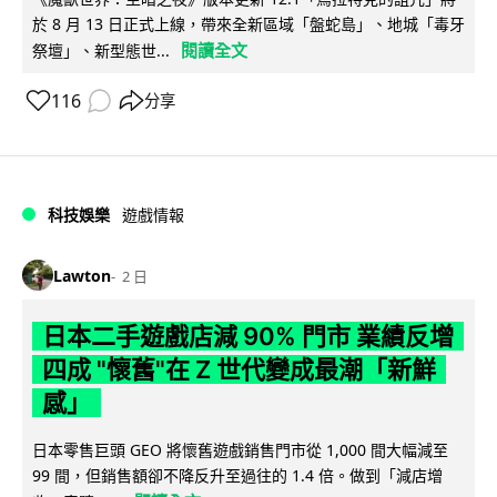
於 8 月 13 日正式上線，帶來全新區域「盤蛇島」、地城「毒牙
閱讀全文
祭壇」、新型態世...
116
分享
科技娛樂
遊戲情報
Lawton
2 日
日本二手遊戲店減 90% 門市 業績反增
四成 "懷舊"在 Z 世代變成最潮「新鮮
感」
日本零售巨頭 GEO 將懷舊遊戲銷售門市從 1,000 間大幅減至
99 間，但銷售額卻不降反升至過往的 1.4 倍。做到「減店增