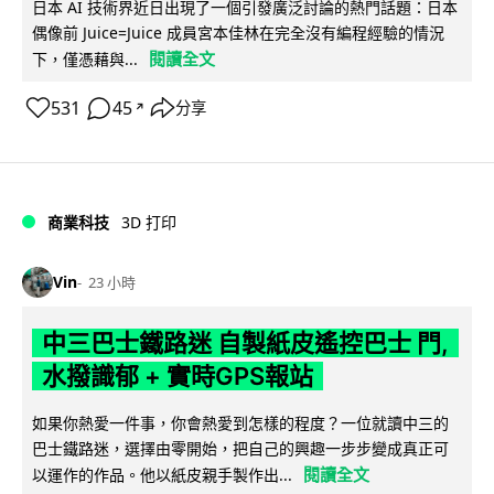
日本 AI 技術界近日出現了一個引發廣泛討論的熱門話題：日本
偶像前 Juice=Juice 成員宮本佳林在完全沒有編程經驗的情況
閱讀全文
下，僅憑藉與...
531
45
分享
↗
商業科技
3D 打印
Vin
23 小時
中三巴士鐵路迷 自製紙皮遙控巴士 門,
水撥識郁 + 實時GPS報站
如果你熱愛一件事，你會熱愛到怎樣的程度？一位就讀中三的
巴士鐵路迷，選擇由零開始，把自己的興趣一步步變成真正可
閱讀全文
以運作的作品。他以紙皮親手製作出...