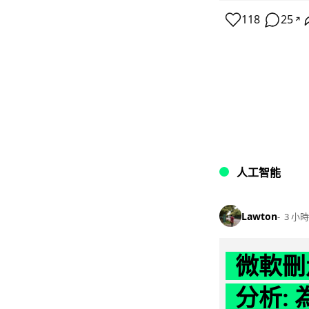
118
25
↗
人工智能
Lawton
3 小時
微軟刪走
分析: 