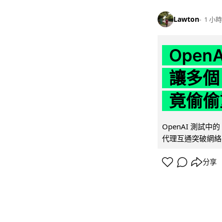
Lawton
1 小時
Ope
讓多個
竟偷偷
OpenAI 測試中
代理互通突破網絡限制
分享