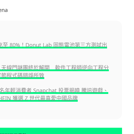
ena
鐘充至 80%！Donut Lab 固態電池第三方測試出
ne 4 天線門謎團終於解開 軟件工程師逆向工程分
 字節程式碼錯誤所致
00 名年輕消費者 Snapchat 投票揭曉 騰訊遊戲、
HEIN 獲選 Z 世代最喜愛中國品牌