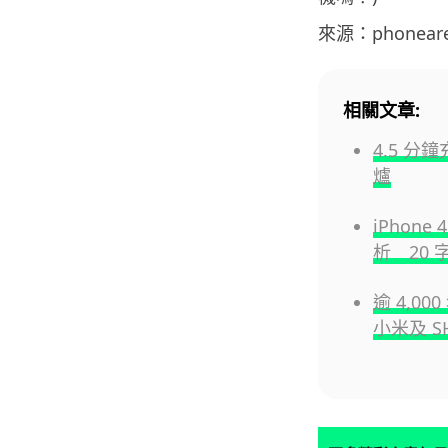
來源：phonear
相關文章:
4.5 分
爐
iPho
析 20
逾 4,0
小米及 S