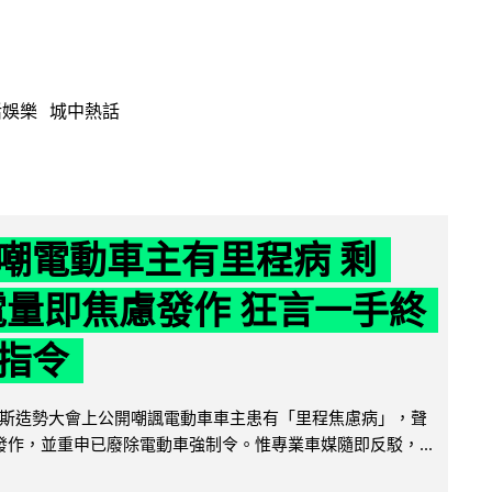
活娛樂
城中熱話
嘲電動車主有里程病 剩
 電量即焦慮發作 狂言一手終
指令
斯造勢大會上公開嘲諷電動車車主患有「里程焦慮病」，聲
便發作，並重申已廢除電動車強制令。惟專業車媒隨即反駁，...