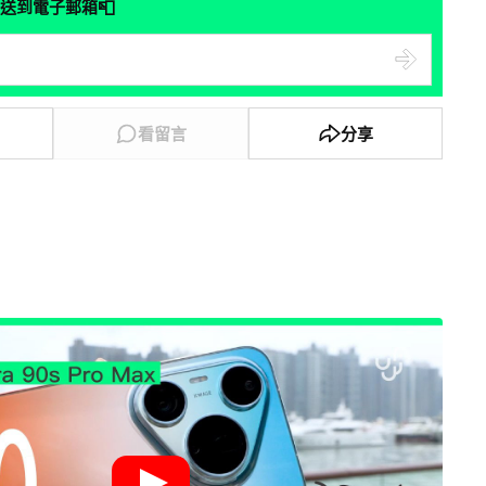
📮
送到電子郵箱
看留言
分享