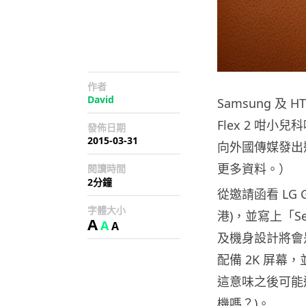
作者
David
Samsung 及
Flex 2 咁小
發佈日期
2015-03-31
向外國傳媒發出
更多資料。）
閱讀時間
2分鐘
從邀請函看 LG 
字體大小
港)，並寫上「See
A
A
A
及機身設計將會是
配備 2K 屏幕，並
這意味之後可能還有
機嗎？)。