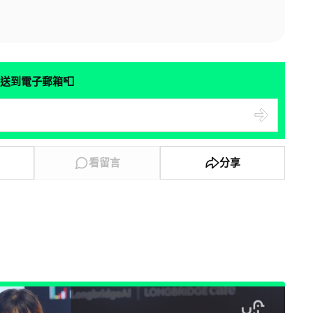
📮
送到電子郵箱
看留言
分享