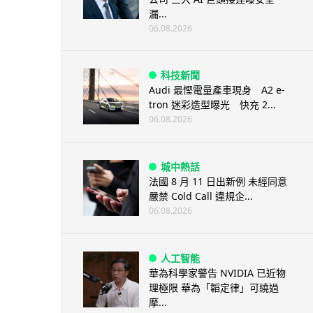
漏...
06.08.2026
科技新聞
Audi 最慳電量產車現身 A2 e-
tron 迷彩造型曝光 快充 2...
06.08.2026
城中熱話
法國 8 月 11 日出新例 未經同意
嚴禁 Cold Call 違規企...
06.08.2026
人工智能
華為科學家警告 NVIDIA 已近物
理極限 華為「韜定律」可繞過
摩...