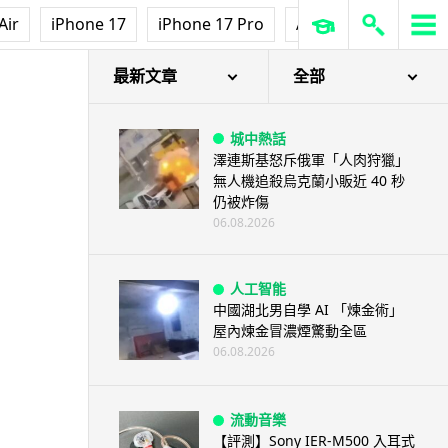
Air
iPhone 17
iPhone 17 Pro
AirPods Pro 3
Ap
最新文章
全部
城中熱話
澤連斯基怒斥俄軍「人肉狩獵」
無人機追殺烏克蘭小販近 40 秒
仍被炸傷
06.08.2026
人工智能
中國湖北男自學 AI 「煉金術」
屋內煉金冒濃煙驚動全區
06.08.2026
流動音樂
【評測】Sony IER-M500 入耳式