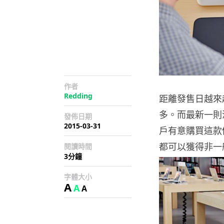
作者
Redding
距離發售日越來越
多。而最新一則消息
發佈日期
2015-03-31
戶有意購買這款
都可以獲得非一
閱讀時間
3分鐘
字體大小
A
A
A