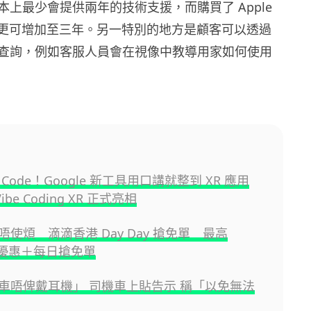
本上最少會提供兩年的技術支援，而購買了 Apple
劃的話更可增加至三年。另一特別的地方是顧客可以透過
查詢，例如客服人員會在視像中教導用家如何使用
Code！Google 新工具用口講就整到 XR 應用
Vibe Coding XR 正式亮相
使煩 滴滴香港 Day Day 搶免單 最高
0 優惠＋每日搶免單
車唔俾戴耳機」 司機車上貼告示 稱「以免無法