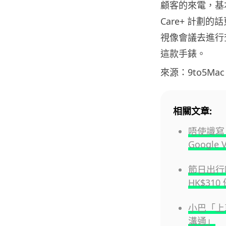
顧客的來電，基
Care+ 計
視像會議去進行
這款手錶。
來源：9to5Mac
相關文章:
唔使識寫 
Google 
節日出行唔
HK$31
小巴「上
溝通」