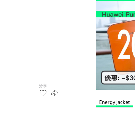
分享
Energy Jacket