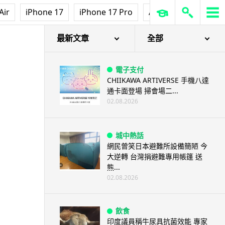
Air
iPhone 17
iPhone 17 Pro
AirPods Pro 3
Ap
最新文章
全部
電子支付
CHIIKAWA ARTIVERSE 手機八達
通卡面登場 掃會場二...
02.08.2026
城中熱話
網民曾笑日本避難所設備簡陋 今
大逆轉 台灣捐避難專用帳篷 送
熊...
02.08.2026
飲食
印度議員稱牛尿具抗菌效能 專家