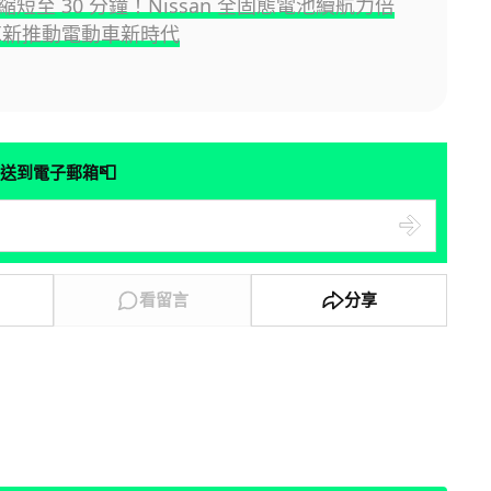
短至 30 分鐘！Nissan 全固態電池續航力倍
革新推動電動車新時代
📮
送到電子郵箱
看留言
分享