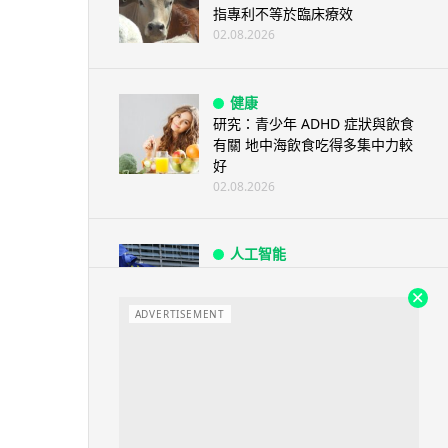
指專利不等於臨床療效
02.08.2026
健康
研究：青少年 ADHD 症狀與飲食
有關 地中海飲食吃得多集中力較
好
02.08.2026
人工智能
歐盟 AI 內容標示規則生效
Deepfake 與公共議題內容須明
確申...
ADVERTISEMENT
01.08.2026
生活科技
美國收緊外國機械人入口限制
掃地機械人新型號也可能受限