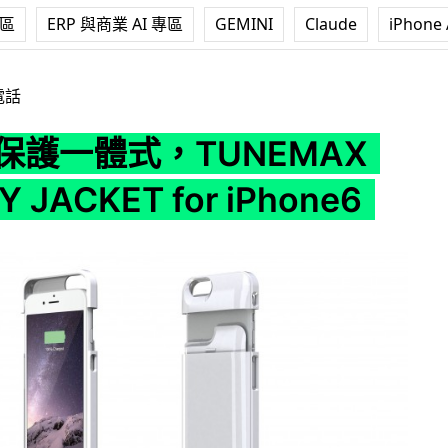
專區
ERP 與商業 AI 專區
GEMINI
Claude
iPhone 
UNEMAX ENERGY JACKET for iPhone6
電話
 保護一體式，TUNEMAX
 JACKET for iPhone6