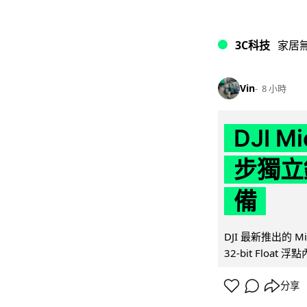
3C科技
家居
Vin
8 小時
DJI M
步獨立錄
備
DJI 最新推出的 
32-bit Float
分享