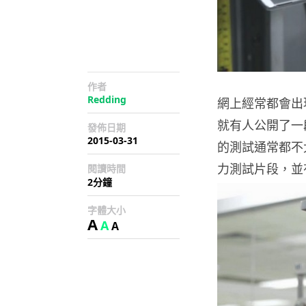
作者
Redding
網上經常都會出現
就有人公開了
發佈日期
2015-03-31
的測試通常都不
力測試片段，並
閱讀時間
2分鐘
字體大小
A
A
A