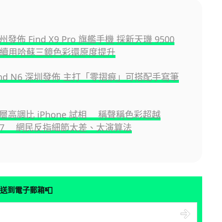
州發佈 Find X9 Pro 旗艦手機 採新天璣 9500
+ 續用哈蘇三鏡色彩還原度提升
Find N6 深圳發佈 主打「零摺痕」可搭配手寫筆
高層高調比 iPhone 試相 稱聲稱色彩超越
e 17 網民反指細節太差、太演算法
📮
送到電子郵箱