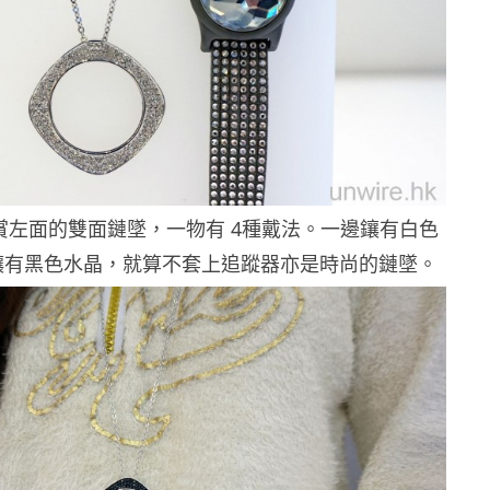
賞左面的雙面鏈墜，一物有 4種戴法。一邊鑲有白色
鑲有黑色水晶，就算不套上追蹤器亦是時尚的鏈墜。