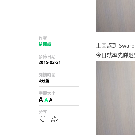
作者
依莉詩
上回講到 Swar
今日就率先睇過
發佈日期
2015-03-31
閱讀時間
4分鐘
字體大小
A
A
A
分享