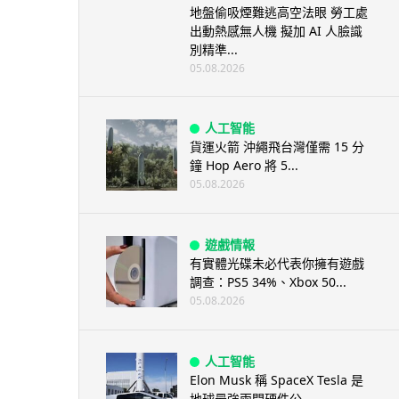
地盤偷吸煙難逃高空法眼 勞工處
出動熱感無人機 擬加 AI 人臉識
別精準...
05.08.2026
人工智能
貨運火箭 沖繩飛台灣僅需 15 分
鐘 Hop Aero 將 5...
05.08.2026
遊戲情報
有實體光碟未必代表你擁有遊戲
調查：PS5 34%、Xbox 50...
05.08.2026
人工智能
Elon Musk 稱 SpaceX Tesla 是
地球最強兩間硬件公...