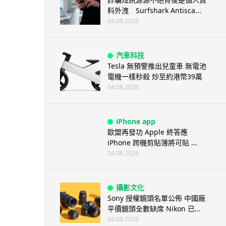
料外洩 Surfshark Antisca...
04.08.2026
汽車科技
Tesla 無預警推出兒童車 無電池
電機一樣秒殺 炒至約港幣39萬
04.08.2026
iPhone app
歐盟再發功 Apple 終答應
iPhone 跨機剪貼簿將可貼 ...
04.08.2026
攝影文化
Sony 授權鏡頭名單公佈 中國廠
平價鏡頭全數缺席 Nikon 已...
04.08.2026