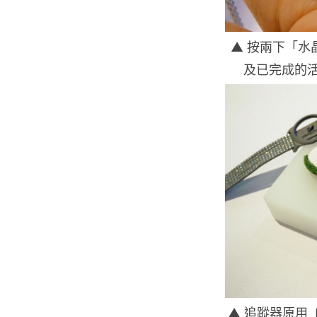
▲ 按兩下「水
及已完成的
▲ 追蹤器原用 