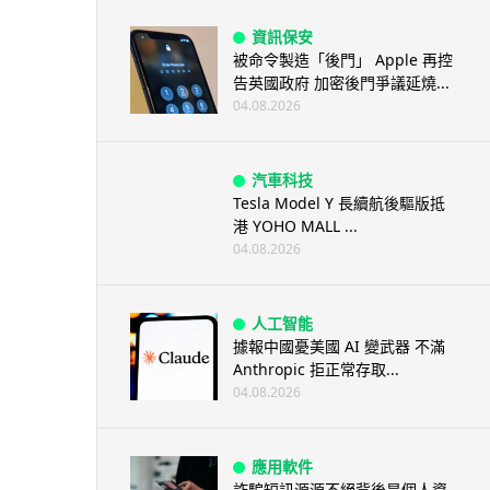
資訊保安
被命令製造「後門」 Apple 再控
告英國政府 加密後門爭議延燒...
04.08.2026
汽車科技
Tesla Model Y 長續航後驅版抵
港 YOHO MALL ...
04.08.2026
人工智能
據報中國憂美國 AI 變武器 不滿
Anthropic 拒正常存取...
04.08.2026
應用軟件
詐騙短訊源源不絕背後是個人資