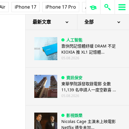
Air
iPhone 17
iPhone 17 Pro
AirPods Pro 3
Ap
最新文章
全部
人工智能
靠快閃記憶體紓緩 DRAM 不足
KIOXIA 推 XL1 記憶體...
05.08.2026
資訊保安
東華學院誤發取錄電郵 全數
11,139 名申請人一度空歡喜 ...
05.08.2026
影視娛樂
Nicolas Cage 主演未上映電影
Netflix 遺失未加...