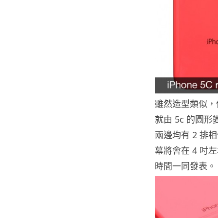
雖然造型類似，但
就由 5c 的圓形
兩邊均有 2 排
幕將會在 4 吋左
時間一同發表。