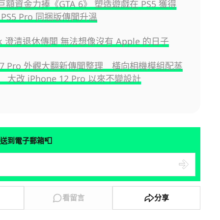
y 巨額資金力捧《GTA 6》 塑造遊戲在 PS5 獲得
PS5 Pro 同捆版傳聞升溫
ook 澄清退休傳聞 無法想像沒有 Apple 的日子
e 17 Pro 外觀大翻新傳聞整理 橫向相機模組配蒸
大改 iPhone 12 Pro 以來不變設計
📮
送到電子郵箱
看留言
分享