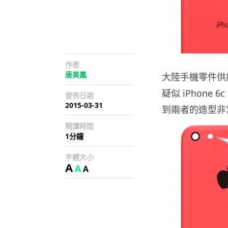
作者
唐美鳳
大陸手機零件供應商
疑似 iPhone 
發佈日期
2015-03-31
到兩者的造型非
閱讀時間
1分鐘
字體大小
A
A
A