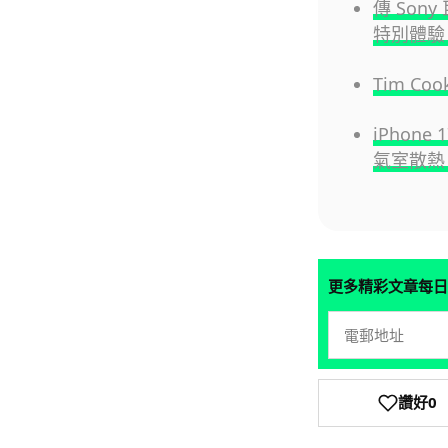
傳 Son
特別體驗 
Tim C
iPhon
氣室散熱 
更多精彩文章每日
讚好
0