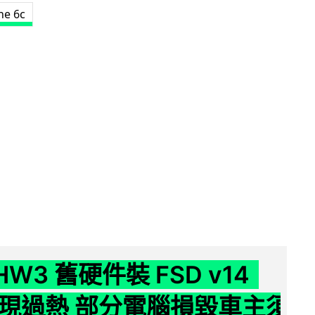
ne 6c
 HW3 舊硬件裝 FSD v14
e 頻現過熱 部分電腦損毀車主須