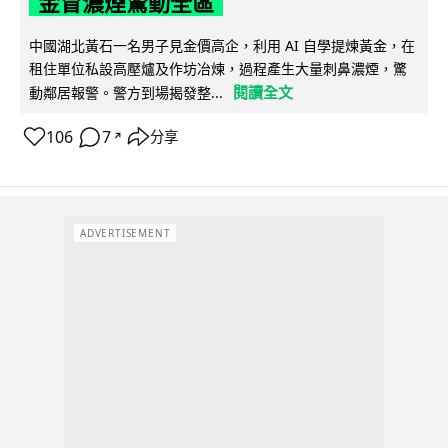
金冒濃煙驚動全區
中國湖北黃石一名男子見金價高企，利用 AI 自學提煉黃金，在
租住單位私設高壓爐及作坊冶煉，過程產生大量刺鼻濃煙，驚
閱讀全文
動鄰居報警。警方到場揭發整...
106
7
分享
↗
ADVERTISEMENT