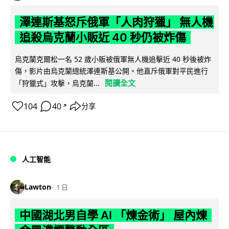
澤連斯基怒斥俄軍「人肉狩獵」 無人機
追殺烏克蘭小販近 40 秒仍被炸傷
烏克蘭克爾松一名 52 歲小販被俄軍無人機追擊近 40 秒後被炸
傷，影片由烏克蘭總統澤連斯基公開。他直斥俄軍對平民進行
閱讀全文
「狩獵式」攻擊，烏克蘭...
104
40
分享
↗
人工智能
Lawton
1 日
中國湖北男自學 AI 「煉金術」 屋內煉