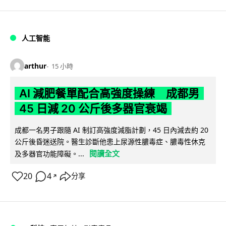
人工智能
arthur
15 小時
AI 減肥餐單配合高強度操練 成都男
45 日減 20 公斤後多器官衰竭
成都一名男子跟隨 AI 制訂高強度減脂計劃，45 日內減去約 20
公斤後昏迷送院。醫生診斷他患上尿源性膿毒症、膿毒性休克
閱讀全文
及多器官功能障礙。...
20
4
分享
↗