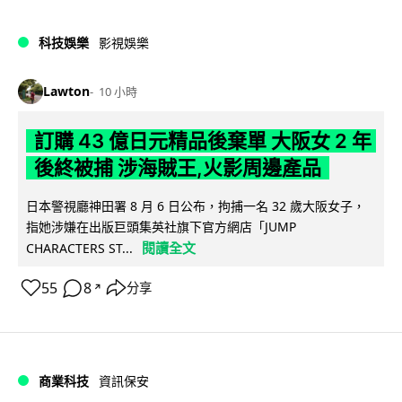
科技娛樂
影視娛樂
Lawton
10 小時
訂購 43 億日元精品後棄單 大阪女 2 年
後終被捕 涉海賊王,火影周邊產品
日本警視廳神田署 8 月 6 日公布，拘捕一名 32 歲大阪女子，
指她涉嫌在出版巨頭集英社旗下官方網店「JUMP
閱讀全文
CHARACTERS ST...
55
8
分享
↗
商業科技
資訊保安