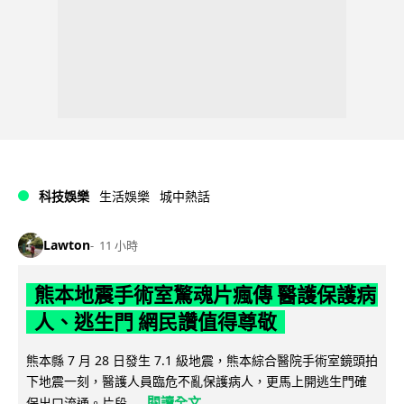
科技娛樂
生活娛樂
城中熱話
Lawton
11 小時
熊本地震手術室驚魂片瘋傳 醫護保護病
人、逃生門 網民讚值得尊敬
熊本縣 7 月 28 日發生 7.1 級地震，熊本綜合醫院手術室鏡頭拍
下地震一刻，醫護人員臨危不亂保護病人，更馬上開逃生門確
閱讀全文
保出口流通。片段...