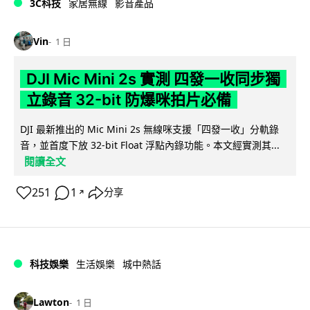
3C科技
家居無線
影音產品
Vin
1 日
DJI Mic Mini 2s 實測 四發一收同步獨
立錄音 32-bit 防爆咪拍片必備
DJI 最新推出的 Mic Mini 2s 無線咪支援「四發一收」分軌錄
音，並首度下放 32-bit Float 浮點內錄功能。本文經實測其...
閱讀全文
251
1
分享
↗
科技娛樂
生活娛樂
城中熱話
Lawton
1 日