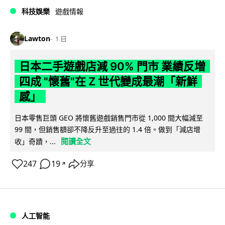
科技娛樂
遊戲情報
Lawton
1 日
日本二手遊戲店減 90% 門市 業績反增
四成 "懷舊"在 Z 世代變成最潮「新鮮
感」
日本零售巨頭 GEO 將懷舊遊戲銷售門市從 1,000 間大幅減至
99 間，但銷售額卻不降反升至過往的 1.4 倍。做到「減店增
閱讀全文
收」奇蹟，...
247
19
分享
↗
人工智能