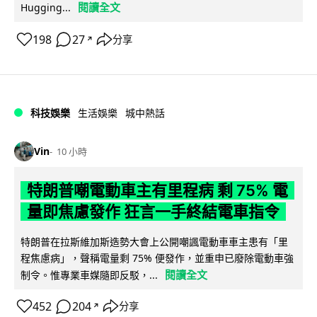
閱讀全文
Hugging...
198
27
分享
↗
科技娛樂
生活娛樂
城中熱話
Vin
10 小時
特朗普嘲電動車主有里程病 剩 75% 電
量即焦慮發作 狂言一手終結電車指令
特朗普在拉斯維加斯造勢大會上公開嘲諷電動車車主患有「里
程焦慮病」，聲稱電量剩 75% 便發作，並重申已廢除電動車強
閱讀全文
制令。惟專業車媒隨即反駁，...
452
204
分享
↗