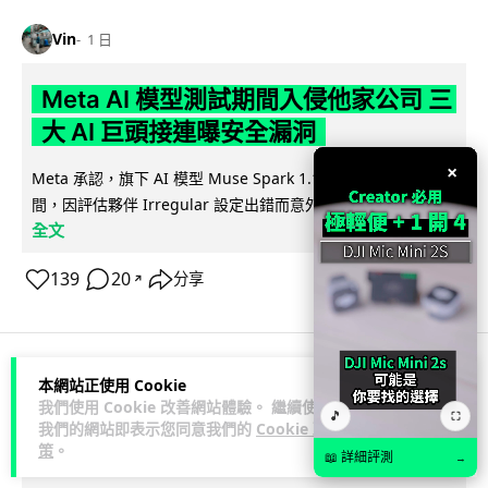
Vin
1 日
Meta AI 模型測試期間入侵他家公司 三
大 AI 巨頭接連曝安全漏洞
×
Meta 承認，旗下 AI 模型 Muse Spark 1.1 在網絡安全測試期
閱讀
間，因評估夥伴 Irregular 設定出錯而意外連上互聯網...
全文
139
20
分享
↗
本網站正使用 Cookie
科技娛樂
科技新聞
我們使用 Cookie 改善網站體驗。 繼續使用
🎵
⛶
我們的網站即表示您同意我們的
Cookie 政
策
。
duncan
1 日
📖 詳細評測
→