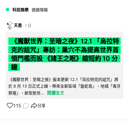
科技娛樂
遊戲情報
天恩
1 日
《魔獸世界：至暗之夜》12.1 「烏拉特
克的詛咒」專訪：巢穴不為提高世界首
領門檻而設 《諸王之眠》縮短約 10 分
鐘
《魔獸世界：至暗之夜》版本更新 12.1「烏拉特克的詛咒」將
於 8 月 13 日正式上線，帶來全新區域「盤蛇島」、地城「毒牙
閱讀全文
祭壇」、新型態世...
115
分享