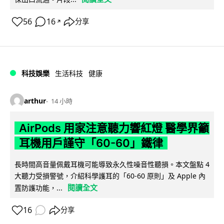
56
16
分享
↗
科技娛樂
生活科技
健康
arthur
14 小時
AirPods 用家注意聽力響紅燈 醫學界籲
耳機用戶謹守「60-60」鐵律
長時間高音量佩戴耳機可能導致永久性噪音性聽損。本文盤點 4
大聽力受損警號，介紹科學護耳的「60-60 原則」及 Apple 內
閱讀全文
置防護功能，...
16
分享