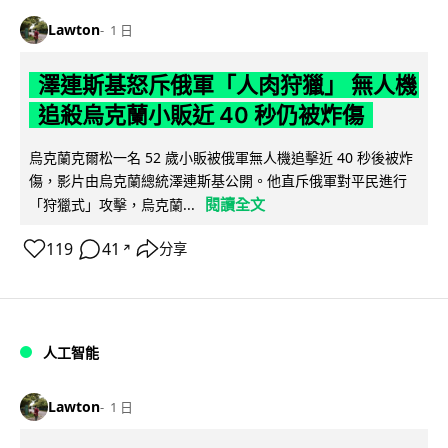
Lawton
1 日
澤連斯基怒斥俄軍「人肉狩獵」 無人機
追殺烏克蘭小販近 40 秒仍被炸傷
烏克蘭克爾松一名 52 歲小販被俄軍無人機追擊近 40 秒後被炸
傷，影片由烏克蘭總統澤連斯基公開。他直斥俄軍對平民進行
閱讀全文
「狩獵式」攻擊，烏克蘭...
119
41
分享
↗
人工智能
Lawton
1 日