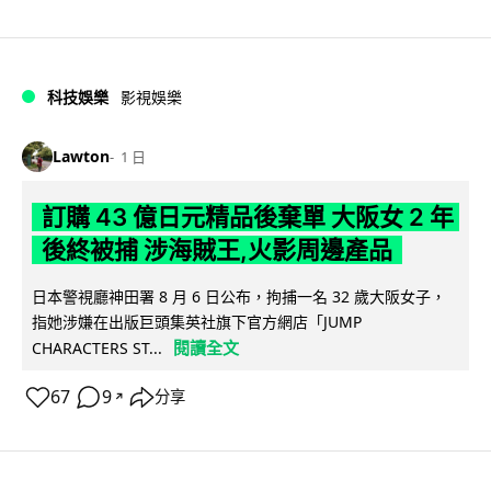
科技娛樂
影視娛樂
Lawton
1 日
訂購 43 億日元精品後棄單 大阪女 2 年
後終被捕 涉海賊王,火影周邊產品
日本警視廳神田署 8 月 6 日公布，拘捕一名 32 歲大阪女子，
指她涉嫌在出版巨頭集英社旗下官方網店「JUMP
閱讀全文
CHARACTERS ST...
67
9
分享
↗