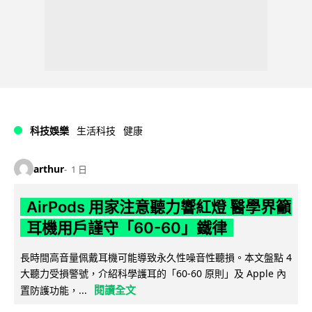
科技娛樂
生活科技
健康
arthur
1 日
AirPods 用家注意聽力響紅燈 醫學界籲
耳機用戶謹守「60-60」鐵律
長時間高音量佩戴耳機可能導致永久性噪音性聽損。本文盤點 4
大聽力受損警號，介紹科學護耳的「60-60 原則」及 Apple 內
閱讀全文
置防護功能，...