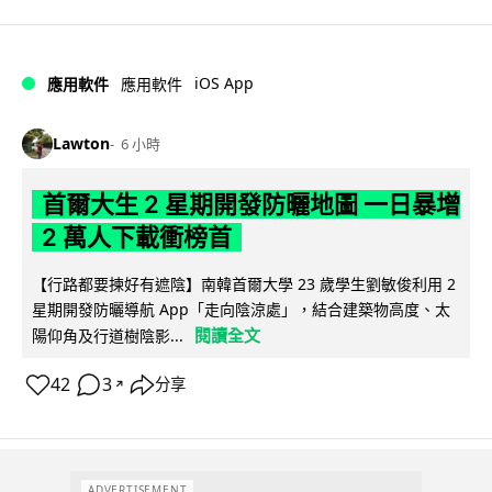
iOS App
應用軟件
應用軟件
Lawton
6 小時
首爾大生 2 星期開發防曬地圖 一日暴增
2 萬人下載衝榜首
【行路都要揀好有遮陰】南韓首爾大學 23 歲學生劉敏俊利用 2
星期開發防曬導航 App「走向陰涼處」，結合建築物高度、太
閱讀全文
陽仰角及行道樹陰影...
42
3
分享
↗
ADVERTISEMENT