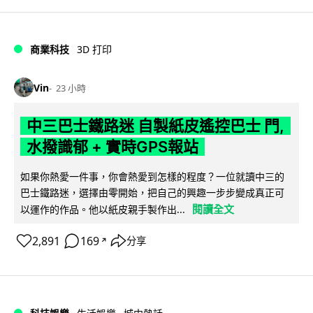
商業科技
3D 打印
Vin
23 小時
中三巴士鐵路迷 自製紙皮遙控巴士 門,
水撥識郁 + 實時GPS報站
如果你熱愛一件事，你會熱愛到怎樣的程度？一位就讀中三的
巴士鐵路迷，選擇由零開始，把自己的興趣一步步變成真正可
閱讀全文
以運作的作品。他以紙皮親手製作出...
2,891
169
分享
↗