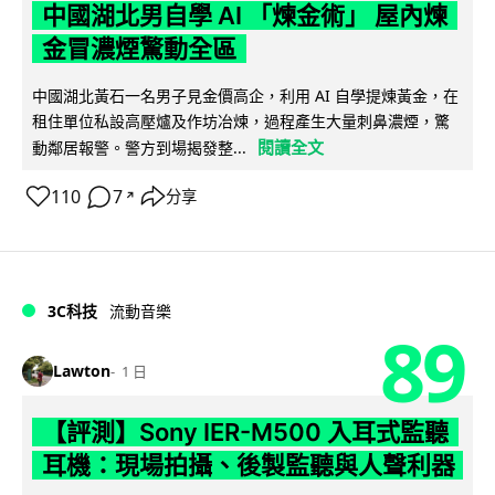
中國湖北男自學 AI 「煉金術」 屋內煉
金冒濃煙驚動全區
中國湖北黃石一名男子見金價高企，利用 AI 自學提煉黃金，在
租住單位私設高壓爐及作坊冶煉，過程產生大量刺鼻濃煙，驚
閱讀全文
動鄰居報警。警方到場揭發整...
110
7
分享
↗
3C科技
流動音樂
89
Lawton
1 日
【評測】Sony IER-M500 入耳式監聽
耳機：現場拍攝、後製監聽與人聲利器