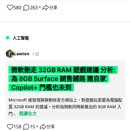
580
263
分享
↗
人工智能
Lawton
1 日
微軟刪走 32GB RAM 遊戲建議 分析:
為 8GB Surface 銷售鋪路 連自家
Copilot+ 門檻也未到
Microsoft 被發現靜靜刪除官方網站上，對遊戲玩家要為電腦配
置 32GB RAM 的建議。分析指微軟同時新推出的 8GB RAM 入
閱讀全文
門...
158
15
分享
↗