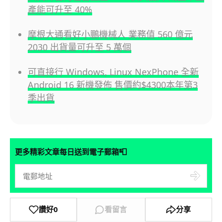
產能可升至 40%
摩根大通看好小鵬機械人 業務值 560 億元
2030 出貨量可升至 5 萬個
可直接行 Windows, Linux NexPhone 全新
Android 16 新機發佈 售價約$4300本年第3
季出貨
📮
更多精彩文章每日送到電子郵箱
讚好
0
看留言
分享