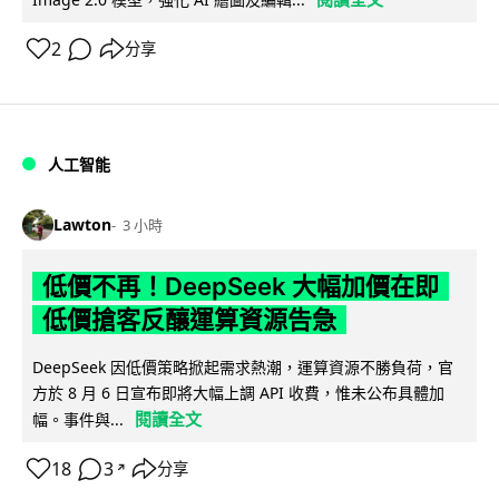
2
分享
人工智能
Lawton
3 小時
低價不再！DeepSeek 大幅加價在即
低價搶客反釀運算資源告急
DeepSeek 因低價策略掀起需求熱潮，運算資源不勝負荷，官
方於 8 月 6 日宣布即將大幅上調 API 收費，惟未公布具體加
閱讀全文
幅。事件與...
18
3
分享
↗