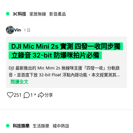
3C科技
家居無線
影音產品
Vin
1 日
DJI Mic Mini 2s 實測 四發一收同步獨
立錄音 32-bit 防爆咪拍片必備
DJI 最新推出的 Mic Mini 2s 無線咪支援「四發一收」分軌錄
音，並首度下放 32-bit Float 浮點內錄功能。本文經實測其...
閱讀全文
251
1
分享
↗
科技娛樂
生活娛樂
城中熱話