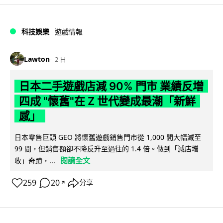
科技娛樂
遊戲情報
Lawton
2 日
日本二手遊戲店減 90% 門市 業績反增
四成 "懷舊"在 Z 世代變成最潮「新鮮
感」
日本零售巨頭 GEO 將懷舊遊戲銷售門市從 1,000 間大幅減至
99 間，但銷售額卻不降反升至過往的 1.4 倍。做到「減店增
閱讀全文
收」奇蹟，...
259
20
分享
↗