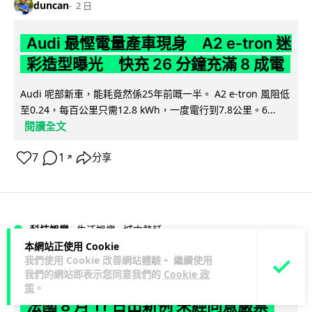
duncan
2 日
Audi 最慳電量產車現身 A2 e-tron 迷
彩造型曝光 快充 26 分鐘充滿 8 成電
Audi 呢部新車，能耗竟然係25年前嘅一半。 A2 e-tron 風阻低
至0.24，每百公里只需12.8 kWh，一度電行到7.8公里。6...
閱讀全文
7
1
分享
↗
科技娛樂
生活娛樂
城中熱話
本網站正使用 Cookie
我們使用 Cookie 改善網站體驗。 繼續使用
Vin
2 日
我們的網站即表示您同意我們的
Cookie 政
策
。
法國 8 月 11 日出新例 未經同意嚴禁