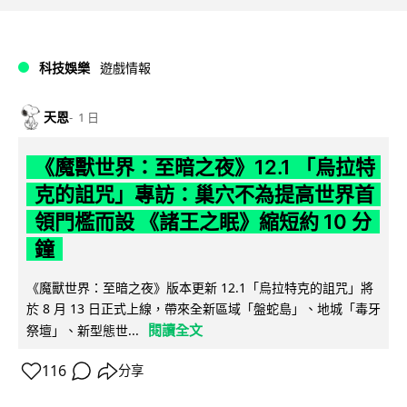
科技娛樂
遊戲情報
天恩
1 日
《魔獸世界：至暗之夜》12.1 「烏拉特
克的詛咒」專訪：巢穴不為提高世界首
領門檻而設 《諸王之眠》縮短約 10 分
鐘
《魔獸世界：至暗之夜》版本更新 12.1「烏拉特克的詛咒」將
於 8 月 13 日正式上線，帶來全新區域「盤蛇島」、地城「毒牙
閱讀全文
祭壇」、新型態世...
116
分享