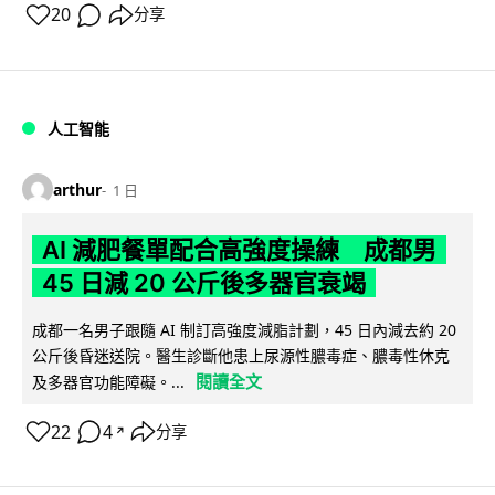
20
分享
人工智能
arthur
1 日
AI 減肥餐單配合高強度操練 成都男
45 日減 20 公斤後多器官衰竭
成都一名男子跟隨 AI 制訂高強度減脂計劃，45 日內減去約 20
公斤後昏迷送院。醫生診斷他患上尿源性膿毒症、膿毒性休克
閱讀全文
及多器官功能障礙。...
22
4
分享
↗