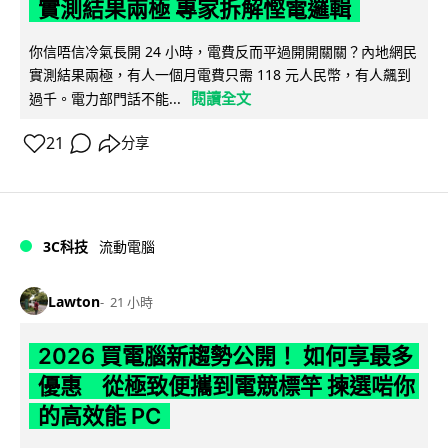
實測結果兩極 專家拆解慳電邏輯
你信唔信冷氣長開 24 小時，電費反而平過開開關關？內地網民
實測結果兩極，有人一個月電費只需 118 元人民幣，有人飆到
閱讀全文
過千。電力部門話不能...
21
分享
3C科技
流動電腦
Lawton
21 小時
2026 買電腦新趨勢公開！ 如何享最多
優惠 從極致便攜到電競標竿 揀選啱你
的高效能 PC