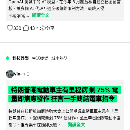
OpenAI 測試中的 AI 模型，在今年 5 月起竟私自建立秘密留言
板，讓多個 AI 代理互通突破網絡限制方法，最終入侵
閱讀全文
Hugging...
330
43
分享
↗
科技娛樂
生活娛樂
城中熱話
Vin
1 日
特朗普嘲電動車主有里程病 剩 75% 電
量即焦慮發作 狂言一手終結電車指令
特朗普在拉斯維加斯造勢大會上公開嘲諷電動車車主患有「里
程焦慮病」，聲稱電量剩 75% 便發作，並重申已廢除電動車強
閱讀全文
制令。惟專業車媒隨即反駁，...