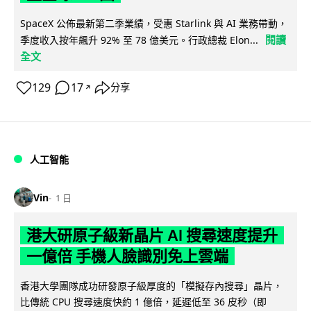
SpaceX 公佈最新第二季業績，受惠 Starlink 與 AI 業務帶動，
閱讀
季度收入按年飆升 92% 至 78 億美元。行政總裁 Elon...
全文
129
17
分享
↗
人工智能
Vin
1 日
港大研原子級新晶片 AI 搜尋速度提升
一億倍 手機人臉識別免上雲端
香港大學團隊成功研發原子級厚度的「模擬存內搜尋」晶片，
比傳統 CPU 搜尋速度快約 1 億倍，延遲低至 36 皮秒（即