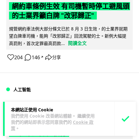
網約車條例生效 有司機暫時停工避風頭
的士業界籲白牌 "改邪歸正"
規管網約車法例大部分條文已於 8 月 3 日生效，的士業界就期
望白牌車司機，能夠「改邪歸正」回流駕駛的士。新例大幅提
閱讀全文
高罰則，首次定罪最高罰款...
204
146
分享
↗
人工智能
Lawton
1 日
本網站正使用 Cookie
我們使用 Cookie 改善網站體驗。 繼續使用
我們的網站即表示您同意我們的
Cookie 政
白宮拒測中國開放 AI 模型 業界質疑安
策
。
全框架選擇性執行