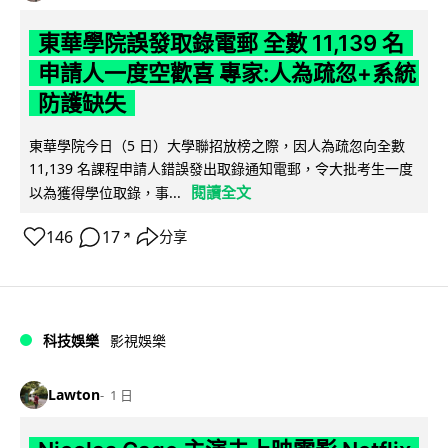
東華學院誤發取錄電郵 全數 11,139 名
申請人一度空歡喜 專家:人為疏忽+系統
防護缺失
東華學院今日（5 日）大學聯招放榜之際，因人為疏忽向全數
11,139 名課程申請人錯誤發出取錄通知電郵，令大批考生一度
閱讀全文
以為獲得學位取錄，事...
146
17
分享
↗
科技娛樂
影視娛樂
Lawton
1 日