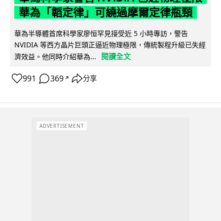
華為「韜定律」可繞過摩爾定律瓶頸
華為半導體首席科學家廖恒罕見接受近 5 小時專訪，警告
NVIDIA 等西方晶片巨頭正逼近物理極限，傳統製程升級已失經
閱讀全文
濟效益。他同時介紹華為...
991
369
分享
↗
ADVERTISEMENT