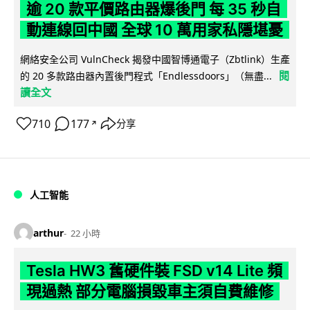
逾 20 款平價路由器爆後門 每 35 秒自
動連線回中國 全球 10 萬用家私隱堪憂
網絡安全公司 VulnCheck 揭發中國智博通電子（Zbtlink）生產
閱
的 20 多款路由器內置後門程式「Endlessdoors」（無盡...
讀全文
710
177
分享
↗
人工智能
arthur
22 小時
Tesla HW3 舊硬件裝 FSD v14 Lite 頻
現過熱 部分電腦損毀車主須自費維修