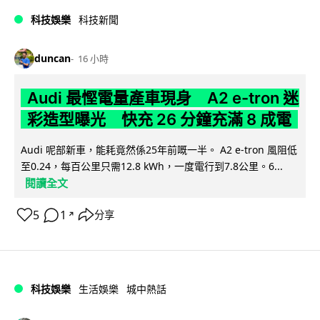
科技娛樂
科技新聞
duncan
16 小時
Audi 最慳電量產車現身 A2 e-tron 迷
彩造型曝光 快充 26 分鐘充滿 8 成電
Audi 呢部新車，能耗竟然係25年前嘅一半。 A2 e-tron 風阻低
至0.24，每百公里只需12.8 kWh，一度電行到7.8公里。6...
閱讀全文
5
1
分享
↗
科技娛樂
生活娛樂
城中熱話