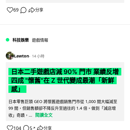
69
分享
科技娛樂
遊戲情報
Lawton
14 小時
日本二手遊戲店減 90% 門市 業績反增
四成 "懷舊"在 Z 世代變成最潮「新鮮
感」
日本零售巨頭 GEO 將懷舊遊戲銷售門市從 1,000 間大幅減至
99 間，但銷售額卻不降反升至過往的 1.4 倍。做到「減店增
閱讀全文
收」奇蹟，...
104
5
分享
↗