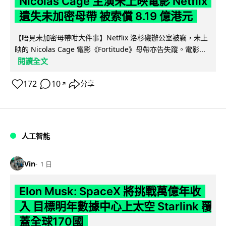
Nicolas Cage 主演未上映電影 Netflix
遺失未加密母帶 被索償 8.19 億港元
【唔見未加密母帶咁大件事】Netflix 洛杉磯辦公室被竊，未上
映的 Nicolas Cage 電影《Fortitude》母帶亦告失蹤。電影...
閱讀全文
172
10
分享
↗
人工智能
Vin
1 日
Elon Musk: SpaceX 將挑戰萬億年收
入 目標明年數據中心上太空 Starlink 覆
蓋全球170國