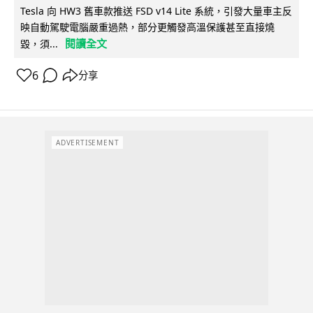
Tesla 向 HW3 舊車款推送 FSD v14 Lite 系統，引發大量車主反
映自動駕駛電腦嚴重過熱，部分更觸發高溫保護甚至直接燒
閱讀全文
毀，須...
6
分享
ADVERTISEMENT