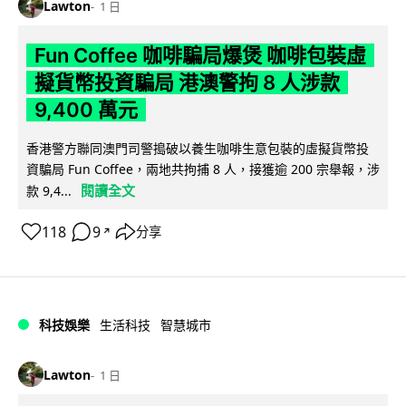
Lawton
1 日
Fun Coffee 咖啡騙局爆煲 咖啡包裝虛
擬貨幣投資騙局 港澳警拘 8 人涉款
9,400 萬元
香港警方聯同澳門司警搗破以養生咖啡生意包裝的虛擬貨幣投
資騙局 Fun Coffee，兩地共拘捕 8 人，接獲逾 200 宗舉報，涉
閱讀全文
款 9,4...
118
9
分享
↗
科技娛樂
生活科技
智慧城市
Lawton
1 日