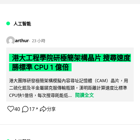
人工智能
arthur
23 小時
港大工程學院研極簡架構晶片 搜尋速度
勝標準 CPU 1 億倍
港大團隊研發極簡架構模擬內容尋址記憶體（CAM）晶片，用
二硫化鉬及半金屬銻克服傳輸瓶頸，漢明距離計算速度比標準
閱讀全文
CPU快1億倍，每次搜尋耗能低...
40
17
分享
↗