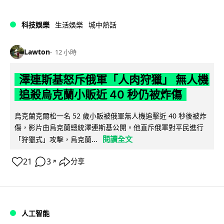
科技娛樂
生活娛樂
城中熱話
Lawton
12 小時
澤連斯基怒斥俄軍「人肉狩獵」 無人機
追殺烏克蘭小販近 40 秒仍被炸傷
烏克蘭克爾松一名 52 歲小販被俄軍無人機追擊近 40 秒後被炸
傷，影片由烏克蘭總統澤連斯基公開。他直斥俄軍對平民進行
閱讀全文
「狩獵式」攻擊，烏克蘭...
21
3
分享
↗
人工智能