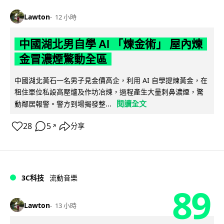
Lawton
12 小時
中國湖北男自學 AI 「煉金術」 屋內煉
金冒濃煙驚動全區
中國湖北黃石一名男子見金價高企，利用 AI 自學提煉黃金，在
租住單位私設高壓爐及作坊冶煉，過程產生大量刺鼻濃煙，驚
閱讀全文
動鄰居報警。警方到場揭發整...
28
5
分享
↗
3C科技
流動音樂
89
Lawton
13 小時