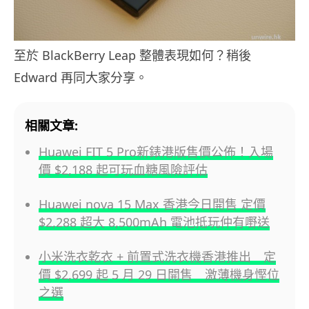
至於 BlackBerry Leap 整體表現如何？稍後
Edward 再同大家分享。
相關文章:
Huawei FIT 5 Pro新錶港版售價公佈！入場
價 $2,188 起可玩血糖風險評估
Huawei nova 15 Max 香港今日開售 定價
$2,288 超大 8,500mAh 電池抵玩仲有嘢送
小米洗衣乾衣 + 前置式洗衣機香港推出 定
價 $2,699 起 5 月 29 日開售 激薄機身慳位
之選