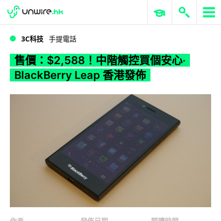
WWDC 2026
GenAI 與雲端科技專區
ERP 與商業 AI
售價：$2,588！中階觸控買個安心‧BlackBerry Leap 香港發佈
3C科技
手提電話
售價：$2,588！中階觸控買個安心‧
BlackBerry Leap 香港發佈
作者
發佈日期
閱讀時間