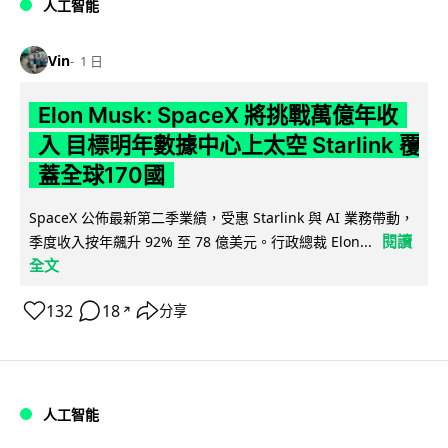
人工智能
Vin
1 日
Elon Musk: SpaceX 將挑戰萬億年收
入 目標明年數據中心上太空 Starlink 覆
蓋全球170國
SpaceX 公佈最新第二季業績，受惠 Starlink 與 AI 業務帶動，
閱讀
季度收入按年飆升 92% 至 78 億美元。行政總裁 Elon...
全文
132
18
分享
↗
人工智能