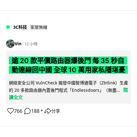
3C科技
家居無線
Vin
12 小時
逾 20 款平價路由器爆後門 每 35 秒自
動連線回中國 全球 10 萬用家私隱堪憂
網絡安全公司 VulnCheck 揭發中國智博通電子（Zbtlink）生產
閱
的 20 多款路由器內置後門程式「Endlessdoors」（無盡...
讀全文
766
188
分享
↗