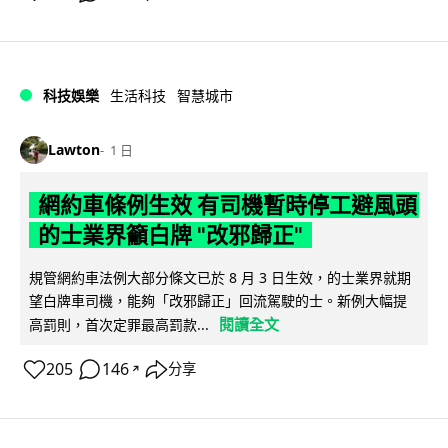
科技娛樂
生活科技
智慧城市
Lawton
1 日
網約車條例生效 有司機暫時停工避風頭
的士業界籲白牌 "改邪歸正"
規管網約車法例大部分條文已於 8 月 3 日生效，的士業界就期
望白牌車司機，能夠「改邪歸正」回流駕駛的士。新例大幅提
閱讀全文
高罰則，首次定罪最高罰款...
205
146
分享
↗