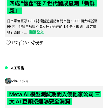
四成 "懷舊"在 Z 世代變成最潮「新鮮
感」
日本零售巨頭 GEO 將懷舊遊戲銷售門市從 1,000 間大幅減至
99 間，但銷售額卻不降反升至過往的 1.4 倍。做到「減店增
閱讀全文
收」奇蹟，...
137
8
分享
↗
人工智能
Vin
7 小時
Meta AI 模型測試期間入侵他家公司 三
大 AI 巨頭接連曝安全漏洞