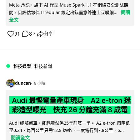
Meta 承認，旗下 AI 模型 Muse Spark 1.1 在網絡安全測試期
閱讀
間，因評估夥伴 Irregular 設定出錯而意外連上互聯網...
全文
91
8
分享
↗
科技娛樂
科技新聞
duncan
8 小時
Audi 最慳電量產車現身 A2 e-tron 迷
彩造型曝光 快充 26 分鐘充滿 8 成電
Audi 呢部新車，能耗竟然係25年前嘅一半。 A2 e-tron 風阻低
至0.24，每百公里只需12.8 kWh，一度電行到7.8公里。6...
閱讀全文