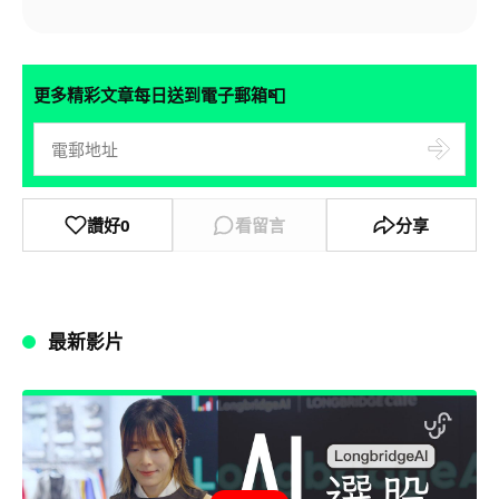
📮
更多精彩文章每日送到電子郵箱
讚好
0
看留言
分享
最新影片