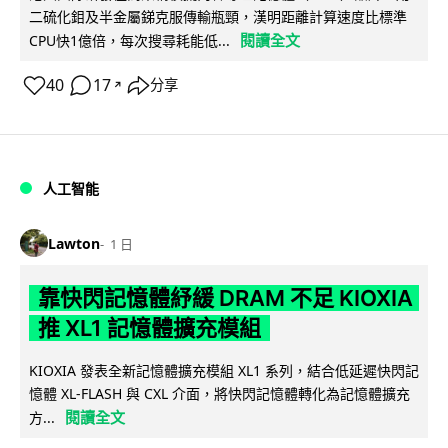
二硫化鉬及半金屬銻克服傳輸瓶頸，漢明距離計算速度比標準
閱讀全文
CPU快1億倍，每次搜尋耗能低...
40
17
分享
↗
人工智能
Lawton
1 日
靠快閃記憶體紓緩 DRAM 不足 KIOXIA
推 XL1 記憶體擴充模組
KIOXIA 發表全新記憶體擴充模組 XL1 系列，結合低延遲快閃記
憶體 XL-FLASH 與 CXL 介面，將快閃記憶體轉化為記憶體擴充
閱讀全文
方...