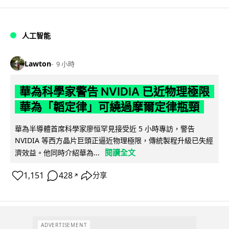
人工智能
Lawton
9 小時
華為科學家警告 NVIDIA 已近物理極限
華為「韜定律」可繞過摩爾定律瓶頸
華為半導體首席科學家廖恒罕見接受近 5 小時專訪，警告
NVIDIA 等西方晶片巨頭正逼近物理極限，傳統製程升級已失經
閱讀全文
濟效益。他同時介紹華為...
1,151
428
分享
↗
ADVERTISEMENT