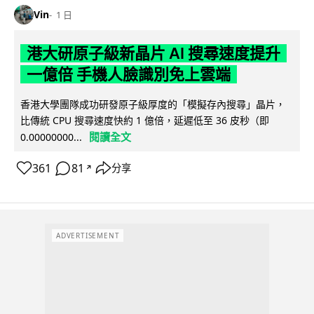
Vin
1 日
港大研原子級新晶片 AI 搜尋速度提升
一億倍 手機人臉識別免上雲端
香港大學團隊成功研發原子級厚度的「模擬存內搜尋」晶片，
比傳統 CPU 搜尋速度快約 1 億倍，延遲低至 36 皮秒（即
閱讀全文
0.00000000...
361
81
分享
↗
ADVERTISEMENT