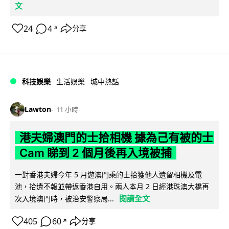
文
24
4
分享
↗
科技娛樂
生活娛樂
城中熱話
Lawton
11 小時
港夫婦澳門的士拾相機 據為己有被的士
Cam 睇到 2 個月後再入境被捕
一對香港夫婦今年 5 月遊澳門乘的士拾獲他人遺留相機及電
池，拾遺不報並帶返香港自用。兩人本月 2 日經港珠澳大橋再
閱讀全文
次入境澳門時，被治安警察局...
405
60
分享
↗