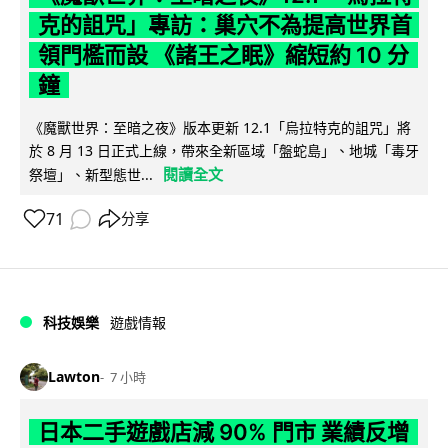
克的詛咒」專訪：巢穴不為提高世界首
領門檻而設 《諸王之眠》縮短約 10 分
鐘
《魔獸世界：至暗之夜》版本更新 12.1「烏拉特克的詛咒」將
於 8 月 13 日正式上線，帶來全新區域「盤蛇島」、地城「毒牙
閱讀全文
祭壇」、新型態世...
71
分享
科技娛樂
遊戲情報
Lawton
7 小時
日本二手遊戲店減 90% 門市 業績反增