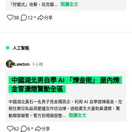
閱讀全文
「狩獵式」攻擊，烏克蘭...
38
12
分享
↗
人工智能
Lawton
5 小時
中國湖北男自學 AI 「煉金術」 屋內煉
金冒濃煙驚動全區
中國湖北黃石一名男子見金價高企，利用 AI 自學提煉黃金，在
租住單位私設高壓爐及作坊冶煉，過程產生大量刺鼻濃煙，驚
閱讀全文
動鄰居報警。警方到場揭發整...
62
6
分享
↗