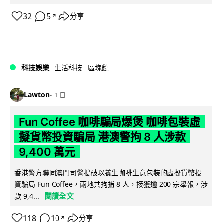
32
5
分享
↗
科技娛樂
生活科技
區塊鏈
Lawton
1 日
Fun Coffee 咖啡騙局爆煲 咖啡包裝虛
擬貨幣投資騙局 港澳警拘 8 人涉款
9,400 萬元
香港警方聯同澳門司警搗破以養生咖啡生意包裝的虛擬貨幣投
資騙局 Fun Coffee，兩地共拘捕 8 人，接獲逾 200 宗舉報，涉
閱讀全文
款 9,4...
118
10
分享
↗