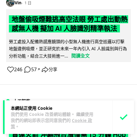
Vin
1 日
地盤偷吸煙難逃高空法眼 勞工處出動熱
感無人機 擬加 AI 人臉識別精準執法
勞工處投入配備熱感應鏡頭的小型無人機進行高空巡邏以打擊
地盤違例吸煙，並正研究於未來一年內引入 AI 人臉識別與行為
閱讀全文
分析功能，結合三大技術進一...
246
57
分享
↗
人工智能
本網站正使用 Cookie
我們使用 Cookie 改善網站體驗。 繼續使用
Lawton
1 日
我們的網站即表示您同意我們的
Cookie 政
策
。
貨運火箭 沖繩飛台灣僅需 15 分鐘 Hop