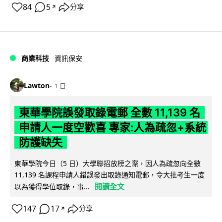
84
5
分享
↗
商業科技
資訊保安
Lawton
1 日
東華學院誤發取錄電郵 全數 11,139 名
申請人一度空歡喜 專家:人為疏忽+系統
防護缺失
東華學院今日（5 日）大學聯招放榜之際，因人為疏忽向全數
11,139 名課程申請人錯誤發出取錄通知電郵，令大批考生一度
閱讀全文
以為獲得學位取錄，事...
147
17
分享
↗