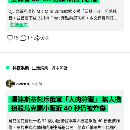
DJI 最新推出的 Mic Mini 2s 無線咪支援「四發一收」分軌錄
音，並首度下放 32-bit Float 浮點內錄功能。本文經實測其...
閱讀全文
15
1
分享
↗
科技娛樂
生活娛樂
城中熱話
Lawton
5 小時
澤連斯基怒斥俄軍「人肉狩獵」 無人機
追殺烏克蘭小販近 40 秒仍被炸傷
烏克蘭克爾松一名 52 歲小販被俄軍無人機追擊近 40 秒後被炸
傷，影片由烏克蘭總統澤連斯基公開。他直斥俄軍對平民進行