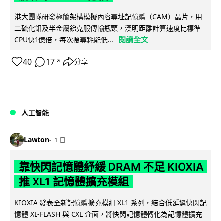
港大團隊研發極簡架構模擬內容尋址記憶體（CAM）晶片，用
二硫化鉬及半金屬銻克服傳輸瓶頸，漢明距離計算速度比標準
閱讀全文
CPU快1億倍，每次搜尋耗能低...
40
17
分享
↗
人工智能
Lawton
1 日
靠快閃記憶體紓緩 DRAM 不足 KIOXIA
推 XL1 記憶體擴充模組
KIOXIA 發表全新記憶體擴充模組 XL1 系列，結合低延遲快閃記
憶體 XL-FLASH 與 CXL 介面，將快閃記憶體轉化為記憶體擴充