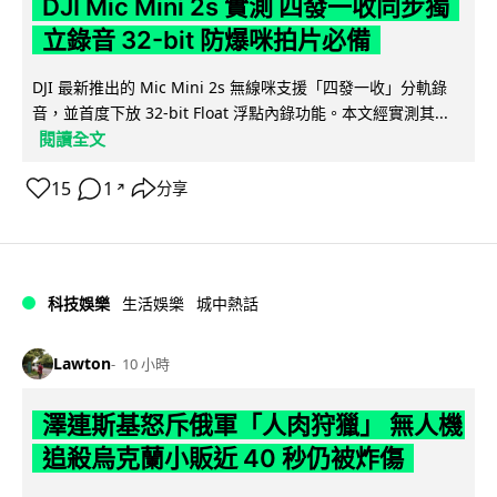
DJI Mic Mini 2s 實測 四發一收同步獨
立錄音 32-bit 防爆咪拍片必備
DJI 最新推出的 Mic Mini 2s 無線咪支援「四發一收」分軌錄
音，並首度下放 32-bit Float 浮點內錄功能。本文經實測其...
閱讀全文
15
1
分享
↗
科技娛樂
生活娛樂
城中熱話
Lawton
10 小時
澤連斯基怒斥俄軍「人肉狩獵」 無人機
追殺烏克蘭小販近 40 秒仍被炸傷