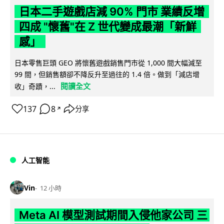
日本二手遊戲店減 90% 門市 業績反增
四成 "懷舊"在 Z 世代變成最潮「新鮮
感」
日本零售巨頭 GEO 將懷舊遊戲銷售門市從 1,000 間大幅減至
99 間，但銷售額卻不降反升至過往的 1.4 倍。做到「減店增
閱讀全文
收」奇蹟，...
137
8
分享
↗
人工智能
Vin
12 小時
Meta AI 模型測試期間入侵他家公司 三