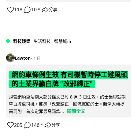
118
10
分享
↗
科技娛樂
生活科技
智慧城市
Lawton
1 日
網約車條例生效 有司機暫時停工避風頭
的士業界籲白牌 "改邪歸正"
規管網約車法例大部分條文已於 8 月 3 日生效，的士業界就期
望白牌車司機，能夠「改邪歸正」回流駕駛的士。新例大幅提
閱讀全文
高罰則，首次定罪最高罰款...
205
146
分享
↗