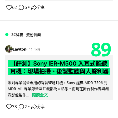
62
6
分享
↗
3C科技
流動音樂
89
Lawton
11 小時
【評測】Sony IER-M500 入耳式監聽
耳機：現場拍攝、後製監聽與人聲利器
談到專業混音專用的聲音監聽耳機，Sony 經典 MDR-7506 到
MDR-M1 專業錄音室耳機都為人熟悉。而現在舞台製作者與創
閱讀全文
意影像製作...
33
2
分享
↗