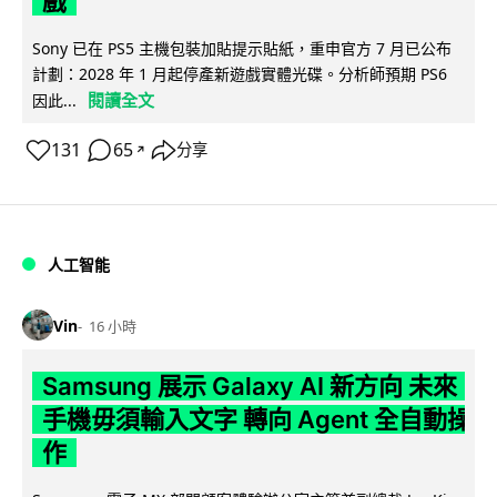
戲
Sony 已在 PS5 主機包裝加貼提示貼紙，重申官方 7 月已公布
計劃：2028 年 1 月起停產新遊戲實體光碟。分析師預期 PS6
閱讀全文
因此...
131
65
分享
↗
人工智能
Vin
16 小時
Samsung 展示 Galaxy AI 新方向 未來
手機毋須輸入文字 轉向 Agent 全自動操
作