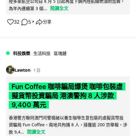
陸多家航空公司自 8 月 5 日起再度下調內陸航線燃油附加費，
閱讀全文
為年內連續第 3 個...
32
5
分享
↗
科技娛樂
生活科技
區塊鏈
Lawton
1 日
Fun Coffee 咖啡騙局爆煲 咖啡包裝虛
擬貨幣投資騙局 港澳警拘 8 人涉款
9,400 萬元
香港警方聯同澳門司警搗破以養生咖啡生意包裝的虛擬貨幣投
資騙局 Fun Coffee，兩地共拘捕 8 人，接獲逾 200 宗舉報，涉
閱讀全文
款 9,4...