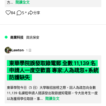
閱讀全文
方...
84
5
分享
↗
商業科技
資訊保安
Lawton
1 日
東華學院誤發取錄電郵 全數 11,139 名
申請人一度空歡喜 專家:人為疏忽+系統
防護缺失
東華學院今日（5 日）大學聯招放榜之際，因人為疏忽向全數
11,139 名課程申請人錯誤發出取錄通知電郵，令大批考生一度
閱讀全文
以為獲得學位取錄，事...