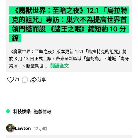
《魔獸世界：至暗之夜》12.1 「烏拉特
克的詛咒」專訪：巢穴不為提高世界首
領門檻而設 《諸王之眠》縮短約 10 分
鐘
《魔獸世界：至暗之夜》版本更新 12.1「烏拉特克的詛咒」將
於 8 月 13 日正式上線，帶來全新區域「盤蛇島」、地城「毒牙
閱讀全文
祭壇」、新型態世...
71
分享
科技娛樂
遊戲情報
Lawton
12 小時