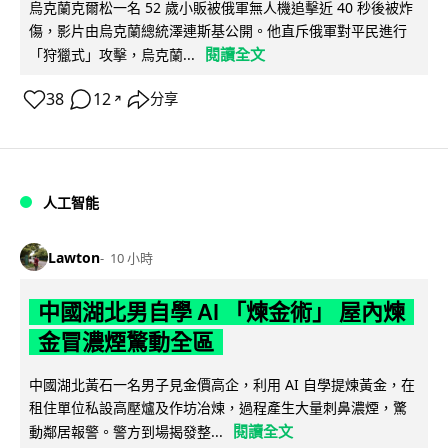
烏克蘭克爾松一名 52 歲小販被俄軍無人機追擊近 40 秒後被炸
傷，影片由烏克蘭總統澤連斯基公開。他直斥俄軍對平民進行
閱讀全文
「狩獵式」攻擊，烏克蘭...
38
12
分享
↗
人工智能
Lawton
10 小時
中國湖北男自學 AI 「煉金術」 屋內煉
金冒濃煙驚動全區
中國湖北黃石一名男子見金價高企，利用 AI 自學提煉黃金，在
租住單位私設高壓爐及作坊冶煉，過程產生大量刺鼻濃煙，驚
閱讀全文
動鄰居報警。警方到場揭發整...