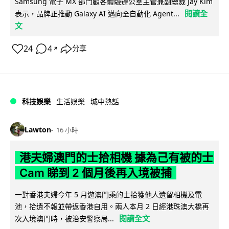
Samsung 電子 MX 部門顧客體驗辦公室主管兼副總裁 Jay Kim
閱讀全
表示，品牌正推動 Galaxy AI 邁向全自動化 Agent...
文
24
4
分享
↗
科技娛樂
生活娛樂
城中熱話
Lawton
16 小時
港夫婦澳門的士拾相機 據為己有被的士
Cam 睇到 2 個月後再入境被捕
一對香港夫婦今年 5 月遊澳門乘的士拾獲他人遺留相機及電
池，拾遺不報並帶返香港自用。兩人本月 2 日經港珠澳大橋再
閱讀全文
次入境澳門時，被治安警察局...