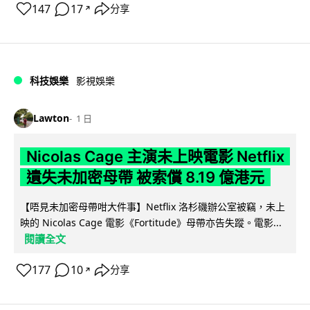
147
17
分享
↗
科技娛樂
影視娛樂
Lawton
1 日
Nicolas Cage 主演未上映電影 Netflix
遺失未加密母帶 被索償 8.19 億港元
【唔見未加密母帶咁大件事】Netflix 洛杉磯辦公室被竊，未上
映的 Nicolas Cage 電影《Fortitude》母帶亦告失蹤。電影...
閱讀全文
177
10
分享
↗