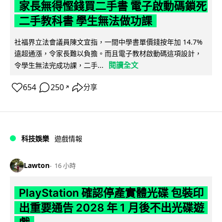
家長無得慳錢買二手書 電子啟動碼鎖死
二手教科書 學生無法做功課
社福界立法會議員陳文宜指，一間中學書單價錢按年加 14.7%
遠超通漲，令家長難以負擔。而且電子教材啟動碼這項設計，
閱讀全文
令學生無法完成功課，二手...
654
250
分享
↗
科技娛樂
遊戲情報
Lawton
16 小時
PlayStation 確認停產實體光碟 包裝印
出重要通告 2028 年 1 月後不出光碟遊