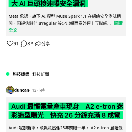
大 AI 巨頭接連曝安全漏洞
Meta 承認，旗下 AI 模型 Muse Spark 1.1 在網絡安全測試期
閱讀
間，因評估夥伴 Irregular 設定出錯而意外連上互聯網...
全文
91
8
分享
↗
科技娛樂
科技新聞
duncan
13 小時
Audi 最慳電量產車現身 A2 e-tron 迷
彩造型曝光 快充 26 分鐘充滿 8 成電
Audi 呢部新車，能耗竟然係25年前嘅一半。 A2 e-tron 風阻低