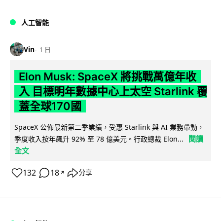
人工智能
Vin
1 日
Elon Musk: SpaceX 將挑戰萬億年收
入 目標明年數據中心上太空 Starlink 覆
蓋全球170國
SpaceX 公佈最新第二季業績，受惠 Starlink 與 AI 業務帶動，
閱讀
季度收入按年飆升 92% 至 78 億美元。行政總裁 Elon...
全文
132
18
分享
↗