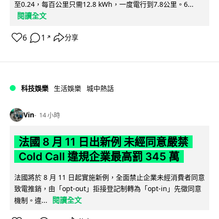
至0.24，每百公里只需12.8 kWh，一度電行到7.8公里。6...
閱讀全文
6
1
分享
↗
科技娛樂
生活娛樂
城中熱話
Vin
14 小時
法國 8 月 11 日出新例 未經同意嚴禁
Cold Call 違規企業最高罰 345 萬
法國將於 8 月 11 日起實施新例，全面禁止企業未經消費者同意
致電推銷，由「opt-out」拒接登記制轉為「opt-in」先徵同意
閱讀全文
機制。違...