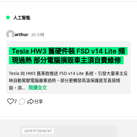
人工智能
arthur
20 小時
Tesla HW3 舊硬件裝 FSD v14 Lite 頻
現過熱 部分電腦損毀車主須自費維修
Tesla 向 HW3 舊車款推送 FSD v14 Lite 系統，引發大量車主反
映自動駕駛電腦嚴重過熱，部分更觸發高溫保護甚至直接燒
閱讀全文
毀，須...
7
分享
ADVERTISEMENT