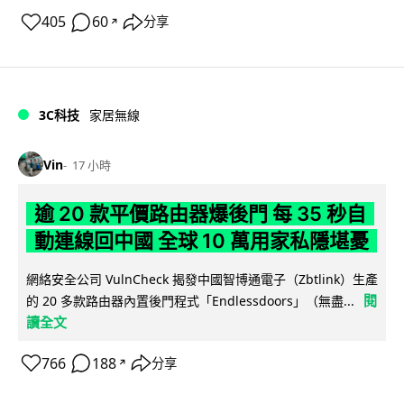
405
60
分享
↗
3C科技
家居無線
Vin
17 小時
逾 20 款平價路由器爆後門 每 35 秒自
動連線回中國 全球 10 萬用家私隱堪憂
網絡安全公司 VulnCheck 揭發中國智博通電子（Zbtlink）生產
閱
的 20 多款路由器內置後門程式「Endlessdoors」（無盡...
讀全文
766
188
分享
↗