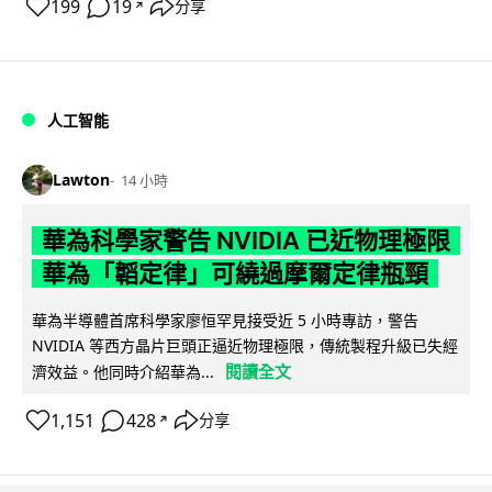
199
19
分享
↗
人工智能
Lawton
14 小時
華為科學家警告 NVIDIA 已近物理極限
華為「韜定律」可繞過摩爾定律瓶頸
華為半導體首席科學家廖恒罕見接受近 5 小時專訪，警告
NVIDIA 等西方晶片巨頭正逼近物理極限，傳統製程升級已失經
閱讀全文
濟效益。他同時介紹華為...
1,151
428
分享
↗