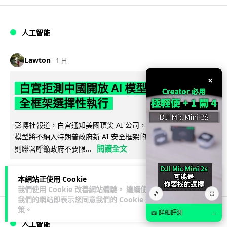
人工智能
Lawton
1 日
×
白宮拒測中國開放 AI 模型 業界質疑安
全框架選擇性執行
彭博社報道，白宮通知美國頂尖 AI 公司，中國開發的開放權重
模型將不納入特朗普政府新 AI 安全框架的測試範圍。美國業界
閱讀全文
則聯署呼籲政府不要限...
44
21
分享
↗
本網站正使用 Cookie
我們使用 Cookie 改善網站體驗。 繼續使用
🎵
⛶
我們的網站即表示您同意我們的
Cookie 政
策
。
📖 詳細評測
→
人工智能