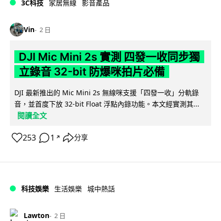
3C科技
家居無線
影音產品
Vin
2 日
DJI Mic Mini 2s 實測 四發一收同步獨
立錄音 32-bit 防爆咪拍片必備
DJI 最新推出的 Mic Mini 2s 無線咪支援「四發一收」分軌錄
音，並首度下放 32-bit Float 浮點內錄功能。本文經實測其...
閱讀全文
253
1
分享
↗
科技娛樂
生活娛樂
城中熱話
Lawton
2 日