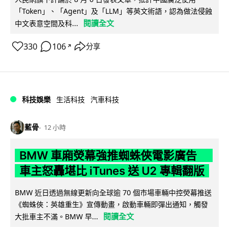
「Token」、「Agent」及「LLM」等英文術語，認為做法侵蝕
閱讀全文
中文表意空間及科...
330
106
分享
↗
科技娛樂
生活科技
汽車科技
藍骨
12 小時
BMW 車廂熒幕強推蜘蛛俠電影廣告
車主怒轟堪比 iTunes 送 U2 專輯翻版
BMW 近日透過無線更新向全球逾 70 個市場車輛中控熒幕推送
《蜘蛛俠：英雄重生》宣傳動畫，啟動車輛即彈出通知，觸發
閱讀全文
大批車主不滿。BMW 早...