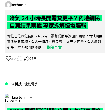
arthur
1 日
冷氣 24 小時長開電費更平？內地網民
自測結果兩極 專家拆解慳電邏輯
你信唔信冷氣長開 24 小時，電費反而平過開開關關？內地網民
實測結果兩極，有人一個月電費只需 118 元人民幣，有人飆到
閱讀全文
過千。電力部門話不能...
36
分享
3C科技
流動電腦
Lawton
1 日