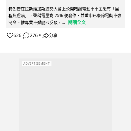
特朗普在拉斯維加斯造勢大會上公開嘲諷電動車車主患有「里
程焦慮病」，聲稱電量剩 75% 便發作，並重申已廢除電動車強
閱讀全文
制令。惟專業車媒隨即反駁，...
626
276
分享
↗
ADVERTISEMENT