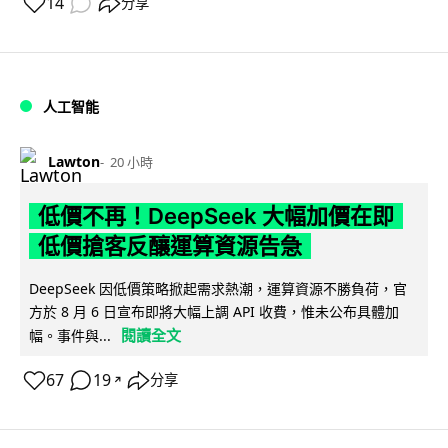
14
分享
人工智能
Lawton
20 小時
低價不再！DeepSeek 大幅加價在即
低價搶客反釀運算資源告急
DeepSeek 因低價策略掀起需求熱潮，運算資源不勝負荷，官
方於 8 月 6 日宣布即將大幅上調 API 收費，惟未公布具體加
閱讀全文
幅。事件與...
67
19
分享
↗