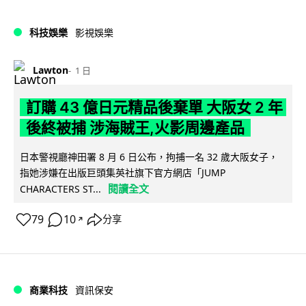
科技娛樂
影視娛樂
Lawton
1 日
訂購 43 億日元精品後棄單 大阪女 2 年
後終被捕 涉海賊王,火影周邊產品
日本警視廳神田署 8 月 6 日公布，拘捕一名 32 歲大阪女子，
指她涉嫌在出版巨頭集英社旗下官方網店「JUMP
閱讀全文
CHARACTERS ST...
79
10
分享
↗
商業科技
資訊保安