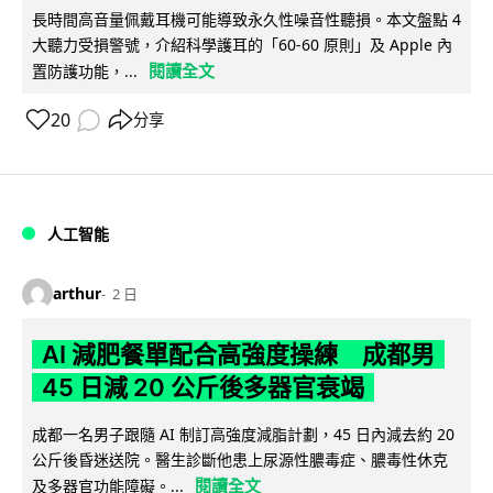
長時間高音量佩戴耳機可能導致永久性噪音性聽損。本文盤點 4
大聽力受損警號，介紹科學護耳的「60-60 原則」及 Apple 內
閱讀全文
置防護功能，...
20
分享
人工智能
arthur
2 日
AI 減肥餐單配合高強度操練 成都男
45 日減 20 公斤後多器官衰竭
成都一名男子跟隨 AI 制訂高強度減脂計劃，45 日內減去約 20
公斤後昏迷送院。醫生診斷他患上尿源性膿毒症、膿毒性休克
閱讀全文
及多器官功能障礙。...