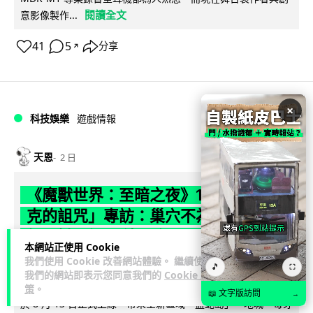
閱讀全文
意影像製作...
41
5
分享
↗
×
科技娛樂
遊戲情報
天恩
2 日
《魔獸世界：至暗之夜》12.1 「烏拉特
克的詛咒」專訪：巢穴不為提高世界首
領門檻而設 《諸王之眠》縮短約 10 分
本網站正使用 Cookie
鐘
我們使用 Cookie 改善網站體驗。 繼續使用
🎵
⛶
我們的網站即表示您同意我們的
Cookie 政
《魔獸世界：至暗之夜》版本更新 12.1「烏拉特克的詛咒」將
策
。
📖 文字版訪問
→
於 8 月 13 日正式上線，帶來全新區域「盤蛇島」、地城「毒牙