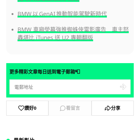
BMW 以 GenAI 推動智能駕駛新時代
BMW 車廂熒幕強推蜘蛛俠電影廣告 車主怒
轟堪比 iTunes 送 U2 專輯翻版
📮
更多精彩文章每日送到電子郵箱
讚好
0
看留言
分享