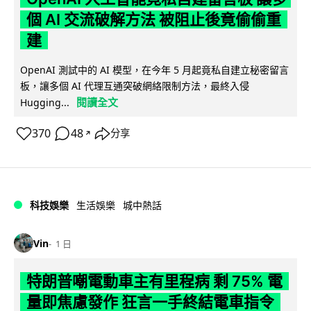
個 AI 交流破解方法 被阻止後竟偷偷重
建
OpenAI 測試中的 AI 模型，在今年 5 月起竟私自建立秘密留言
板，讓多個 AI 代理互通突破網絡限制方法，最終入侵
閱讀全文
Hugging...
370
48
分享
↗
科技娛樂
生活娛樂
城中熱話
Vin
1 日
特朗普嘲電動車主有里程病 剩 75% 電
量即焦慮發作 狂言一手終結電車指令