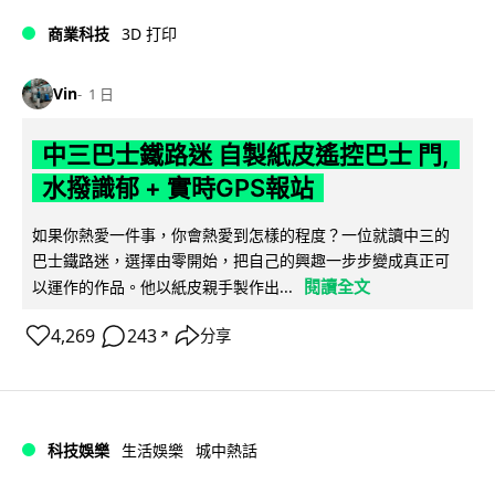
商業科技
3D 打印
Vin
1 日
中三巴士鐵路迷 自製紙皮遙控巴士 門,
水撥識郁 + 實時GPS報站
如果你熱愛一件事，你會熱愛到怎樣的程度？一位就讀中三的
巴士鐵路迷，選擇由零開始，把自己的興趣一步步變成真正可
閱讀全文
以運作的作品。他以紙皮親手製作出...
4,269
243
分享
↗
科技娛樂
生活娛樂
城中熱話