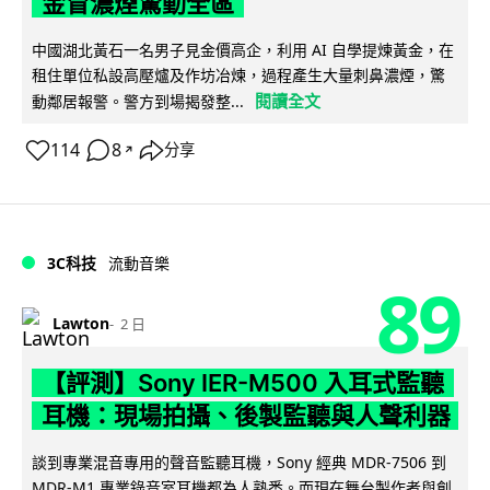
金冒濃煙驚動全區
中國湖北黃石一名男子見金價高企，利用 AI 自學提煉黃金，在
租住單位私設高壓爐及作坊冶煉，過程產生大量刺鼻濃煙，驚
閱讀全文
動鄰居報警。警方到場揭發整...
114
8
分享
↗
3C科技
流動音樂
89
Lawton
2 日
【評測】Sony IER-M500 入耳式監聽
耳機：現場拍攝、後製監聽與人聲利器
談到專業混音專用的聲音監聽耳機，Sony 經典 MDR-7506 到
MDR-M1 專業錄音室耳機都為人熟悉。而現在舞台製作者與創