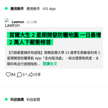
iOS App
應用軟件
應用軟件
Lawton
22 小時
首爾大生 2 星期開發防曬地圖 一日暴增
2 萬人下載衝榜首
【行路都要揀好有遮陰】南韓首爾大學 23 歲學生劉敏俊利用 2
星期開發防曬導航 App「走向陰涼處」，結合建築物高度、太
閱讀全文
陽仰角及行道樹陰影...
84
3
分享
↗
科技娛樂
科技新聞