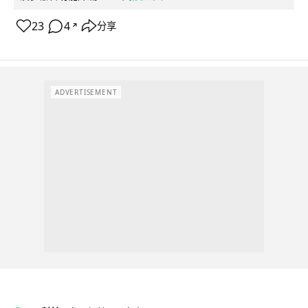
23
4
分享
↗
ADVERTISEMENT