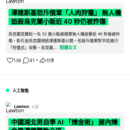
澤連斯基怒斥俄軍「人肉狩獵」 無人機
追殺烏克蘭小販近 40 秒仍被炸傷
烏克蘭克爾松一名 52 歲小販被俄軍無人機追擊近 40 秒後被炸
傷，影片由烏克蘭總統澤連斯基公開。他直斥俄軍對平民進行
閱讀全文
「狩獵式」攻擊，烏克蘭...
136
41
分享
↗
人工智能
Lawton
2 日
中國湖北男自學 AI 「煉金術」 屋內煉