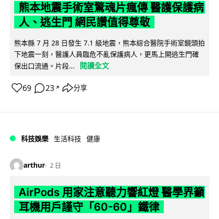
熊本地震手術室驚魂片瘋傳 醫護保護病
人、逃生門 網民讚值得尊敬
熊本縣 7 月 28 日發生 7.1 級地震，熊本綜合醫院手術室鏡頭拍
下地震一刻，醫護人員臨危不亂保護病人，更馬上開逃生門確
閱讀全文
保出口流通。片段...
69
23
分享
↗
科技娛樂
生活科技
健康
arthur
2 日
AirPods 用家注意聽力響紅燈 醫學界籲
耳機用戶謹守「60-60」鐵律