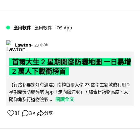
iOS App
應用軟件
應用軟件
Lawton
23 小時
首爾大生 2 星期開發防曬地圖 一日暴增
2 萬人下載衝榜首
【行路都要揀好有遮陰】南韓首爾大學 23 歲學生劉敏俊利用 2
星期開發防曬導航 App「走向陰涼處」，結合建築物高度、太
閱讀全文
陽仰角及行道樹陰影...
81
3
分享
↗