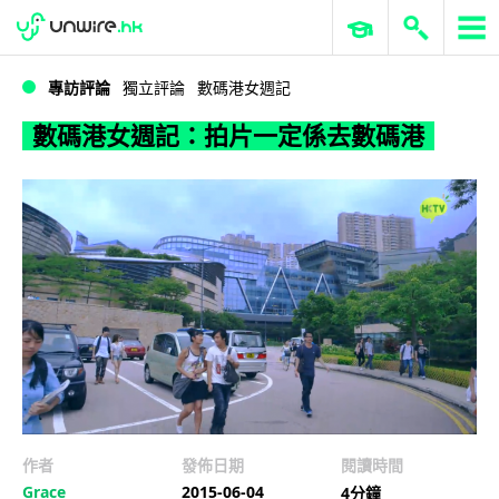
WWDC 2026
GenAI 與雲端科技專區
ERP 與商業 AI
數碼港女週記：拍片一定係去數碼港
專訪評論
獨立評論
數碼港女週記
數碼港女週記：拍片一定係去數碼港
作者
發佈日期
閱讀時間
Grace
2015-06-04
4分鐘