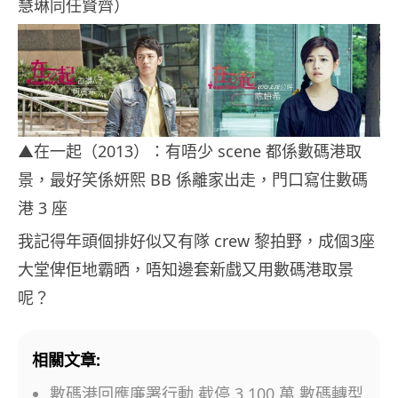
慧琳同任賢齊）
▲在一起（2013）：有唔少 scene 都係數碼港取
景，最好笑係妍熙 BB 係離家出走，門口寫住數碼
港 3 座
我記得年頭個排好似又有隊 crew 黎拍野，成個3座
大堂俾佢地霸晒，唔知邊套新戲又用數碼港取景
呢？
相關文章:
數碼港回應廉署行動 截停 3,100 萬 數碼轉型