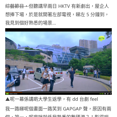
綜藝節目，
但聽講早兩日 HKTV 有新劇出，屋企人
想捧下場，於是就開著左部電視，睇左 5 分鐘到，
我見到個好熟悉的場景…
▲呢一幕係講啲大學生返學，有 dd 台劇 feel
我一路睇呢個畫面一路笑到 GAPGAP 聲，原因有兩