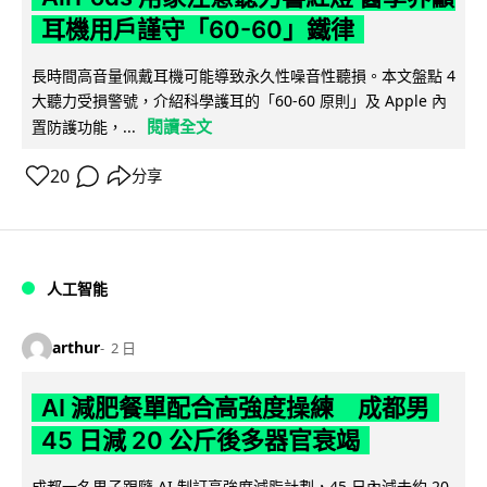
耳機用戶謹守「60-60」鐵律
長時間高音量佩戴耳機可能導致永久性噪音性聽損。本文盤點 4
大聽力受損警號，介紹科學護耳的「60-60 原則」及 Apple 內
閱讀全文
置防護功能，...
20
分享
人工智能
arthur
2 日
AI 減肥餐單配合高強度操練 成都男
45 日減 20 公斤後多器官衰竭
成都一名男子跟隨 AI 制訂高強度減脂計劃，45 日內減去約 20