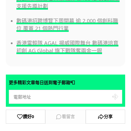
支援先導計劃
數碼港招聘博覽下周開幕 逾 2,000 個創科職
位 覆蓋 21 個熱門行業
香港電競隊 AGAL 揚威國際舞台 數碼港培育
初創 AG Global 旗下戰隊奪兩金一銀
📮
更多精彩文章每日送到電子郵箱
讚好
0
看留言
分享