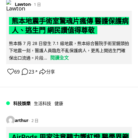
Lawton
1 日
熊本地震手術室驚魂片瘋傳 醫護保護病
人、逃生門 網民讚值得尊敬
熊本縣 7 月 28 日發生 7.1 級地震，熊本綜合醫院手術室鏡頭拍
下地震一刻，醫護人員臨危不亂保護病人，更馬上開逃生門確
閱讀全文
保出口流通。片段...
69
23
分享
↗
科技娛樂
生活科技
健康
arthur
2 日
AirPods 用家注意聽力響紅燈 醫學界籲