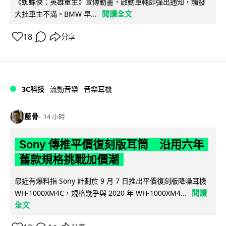
《蜘蛛俠：英雄重生》宣傳動畫，啟動車輛即彈出通知，觸發
閱讀全文
大批車主不滿。BMW 早...
18
分享
3C科技
流動音樂
音樂耳機
藍骨
14 小時
Sony 傳推平價復刻版耳筒 沿用六年
舊款規格挑戰加價潮
最近有爆料指 Sony 計劃於 9 月 7 日推出平價復刻版降噪耳機
閱讀
WH-1000XM4C，規格幾乎與 2020 年 WH-1000XM4...
全文