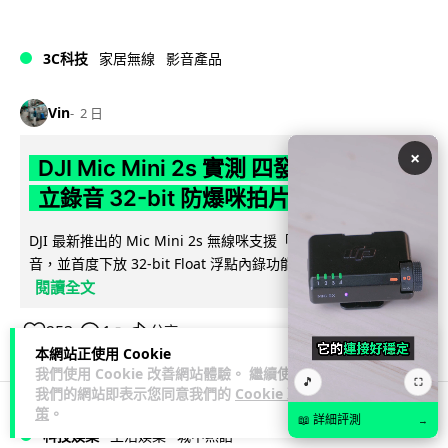
3C科技
家居無線
影音產品
Vin
2 日
×
DJI Mic Mini 2s 實測 四發一收同步獨
立錄音 32-bit 防爆咪拍片必備
DJI 最新推出的 Mic Mini 2s 無線咪支援「四發一收」分軌錄
音，並首度下放 32-bit Float 浮點內錄功能。本文經實測其...
閱讀全文
253
1
分享
↗
本網站正使用 Cookie
我們使用 Cookie 改善網站體驗。 繼續使用
🎵
⛶
我們的網站即表示您同意我們的
Cookie 政
策
。
📖 詳細評測
→
科技娛樂
生活娛樂
城中熱話