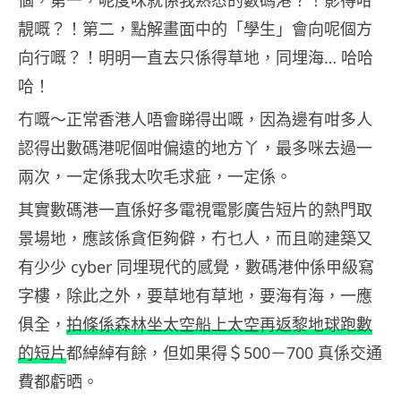
個，第一，呢度咪就係我熟悉的數碼港？！影得咁
靚嘅？！第二，點解畫面中的「學生」會向呢個方
向行嘅？！明明一直去只係得草地，同埋海… 哈哈
哈！
冇嘅～正常香港人唔會睇得出嘅，因為邊有咁多人
認得出數碼港呢個咁偏遠的地方丫，最多咪去過一
兩次，一定係我太吹毛求疵，一定係。
其實數碼港一直係好多電視電影廣告短片的熱門取
景場地，應該係貪佢夠僻，冇乜人，而且啲建築又
有少少 cyber 同埋現代的感覺，數碼港仲係甲級寫
字樓，除此之外，要草地有草地，要海有海，一應
俱全，
拍條係森林坐太空船上太空再返黎地球跑數
的短片
都綽綽有餘，但如果得＄500－700 真係交通
費都虧晒。