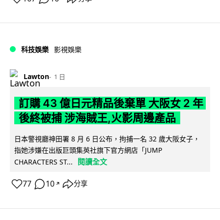
科技娛樂
影視娛樂
Lawton
1 日
訂購 43 億日元精品後棄單 大阪女 2 年
後終被捕 涉海賊王,火影周邊產品
日本警視廳神田署 8 月 6 日公布，拘捕一名 32 歲大阪女子，
指她涉嫌在出版巨頭集英社旗下官方網店「JUMP
閱讀全文
CHARACTERS ST...
77
10
分享
↗