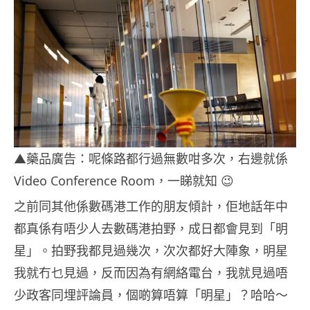
▲藥品廣告：呢條路都行過無數咁多次，右邊就係
Video Conference Room，一睇就知 😉
之前同其他係數碼港工作的朋友傾計，佢地話年中
都真係有唔少人去數碼港拍野，成日都會見到「明
星」。拍野我都見過幾次，次次都好大陣象，明星
我就冇乜見過，反而因為有網絡電台，我就見過唔
少政客同埋評論員，個啲算唔算「明星」？哈哈～