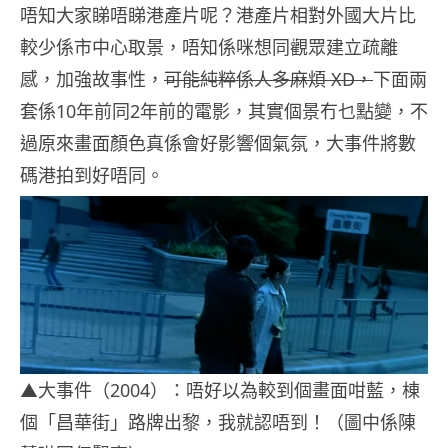
唔知大家睇唔睇港產片呢？港產片相對外國大片比
較少係市中心取景，唔知係咪想同觀眾建立疏離
感，加強故事性，
可能純粹係人多麻煩 XD，
下面兩
套係10年前同2年前的電影，其實個景冇乜點變，不
過原來畫面顏色真係會好影響個氣氛，大事件將數
碼港拍到好唔同。
▲大事件（2004）：唔好以為較到個畫面咁藍，棟
個「昌華街」路牌出黎，我就認唔到！（圖中係陳