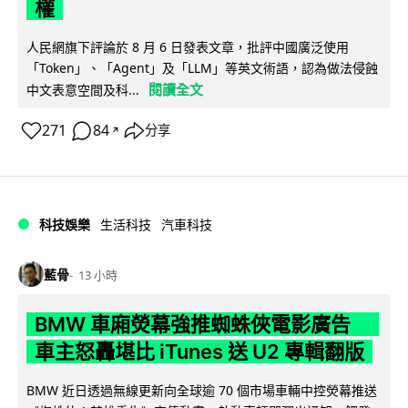
權
人民網旗下評論於 8 月 6 日發表文章，批評中國廣泛使用
「Token」、「Agent」及「LLM」等英文術語，認為做法侵蝕
閱讀全文
中文表意空間及科...
271
84
分享
↗
科技娛樂
生活科技
汽車科技
藍骨
13 小時
BMW 車廂熒幕強推蜘蛛俠電影廣告
車主怒轟堪比 iTunes 送 U2 專輯翻版
BMW 近日透過無線更新向全球逾 70 個市場車輛中控熒幕推送