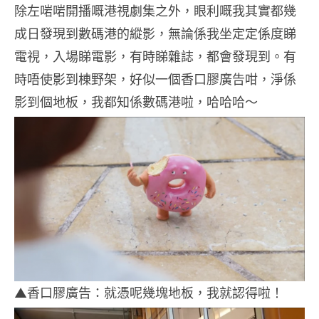
除左啱啱開播嘅港視劇集之外，眼利嘅我其實都幾
成日發現到數碼港的縱影，無論係我坐定定係度睇
電視，入場睇電影，有時睇雜誌，都會發現到。有
時唔使影到棟野架，好似一個香口膠廣告咁，淨係
影到個地板，我都知係數碼港啦，哈哈哈～
▲香口膠廣告：就憑呢幾塊地板，我就認得啦！