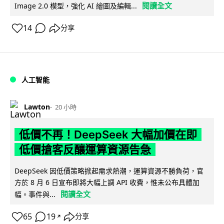
閱讀全文
Image 2.0 模型，強化 AI 繪圖及編輯...
14
分享
人工智能
Lawton
20 小時
低價不再！DeepSeek 大幅加價在即
低價搶客反釀運算資源告急
DeepSeek 因低價策略掀起需求熱潮，運算資源不勝負荷，官
方於 8 月 6 日宣布即將大幅上調 API 收費，惟未公布具體加
閱讀全文
幅。事件與...
65
19
分享
↗