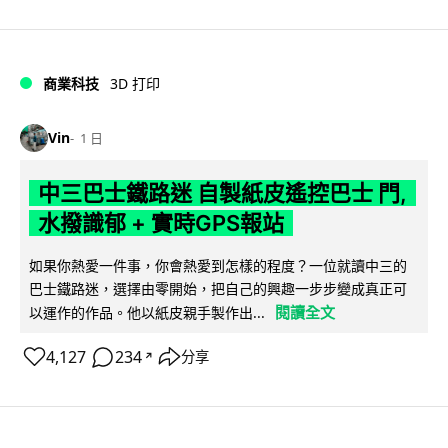
商業科技
3D 打印
Vin
1 日
中三巴士鐵路迷 自製紙皮遙控巴士 門,
水撥識郁 + 實時GPS報站
如果你熱愛一件事，你會熱愛到怎樣的程度？一位就讀中三的
巴士鐵路迷，選擇由零開始，把自己的興趣一步步變成真正可
閱讀全文
以運作的作品。他以紙皮親手製作出...
4,127
234
分享
↗