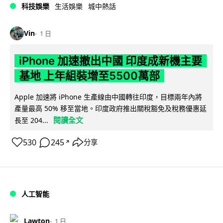
科技娛樂
生活娛樂
城中熱話
Vin
1 日
iPhone 加速撤出中國 印度成新機主要
基地 上年組裝增至5500萬部
Apple 加速將 iPhone 生產線由中國轉往印度，目標兩年內將
產量最高 50% 移至當地。印度政府推出關稅豁免及稅務優惠延
閱讀全文
長至 204...
530
245
分享
↗
人工智能
Lawton
1 日