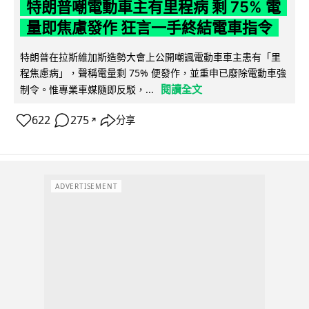
特朗普嘲電動車主有里程病 剩 75% 電
量即焦慮發作 狂言一手終結電車指令
特朗普在拉斯維加斯造勢大會上公開嘲諷電動車車主患有「里
程焦慮病」，聲稱電量剩 75% 便發作，並重申已廢除電動車強
閱讀全文
制令。惟專業車媒隨即反駁，...
622
275
分享
↗
ADVERTISEMENT