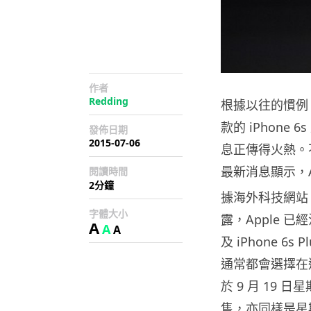
作者
Redding
根據以往的慣例
款的 iPhone 
發佈日期
2015-07-06
息正傳得火熱。不
最新消息顯示，Ap
閱讀時間
2分鐘
據海外科技網站 M
字體大小
露，Apple 已經
A
A
A
及 iPhone 6
通常都會選擇在週五發
於 9 月 19 日星
售，亦同樣是星