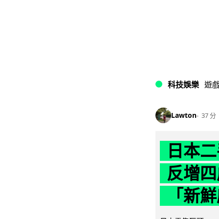
科技娛樂
遊
Lawton
37 分
日本二
反增四
「新鮮