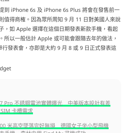
iPhone 6s 及 iPhone 6s Plus 將會在發售前一
值得商榷。因為眾所周知 9 月 11 日對美國人來說
，如 Apple 選擇在這個日期發表新款手機，看起
所以一般估計 Apple 或可能會跟隨去年的做法，
舉行發表會，亦即是大約 9 月 8 或 9 日正式發表這
dget
e 17 Pro 不銹鋼電池實體曝光 中美版本設計有差
SIM 卡槽需求
e 800 米高空墜落完好無損 德國女子坐小型飛機