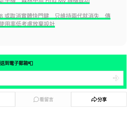
手機 森林中用 Find My 尋機成功
e 18 或取消實體快門鍵 只維持兩代就消失 傳
 因使用率低考慮放棄設計
📮
送到電子郵箱
看留言
分享