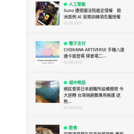
人工智能
Suno 遭德國法院裁定侵權 歐
洲首例 AI 音樂訓練須先獲授權
02.08.2026
電子支付
CHIIKAWA ARTIVERSE 手機八達
通卡面登場 掃會場二...
02.08.2026
城中熱話
網民曾笑日本避難所設備簡陋 今
大逆轉 台灣捐避難專用帳篷 送
熊...
02.08.2026
飲食
印度議員稱牛尿具抗菌效能 專家