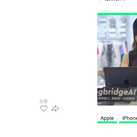
分享
Apple
iPhon