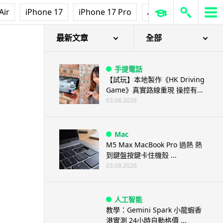
Air
iPhone 17
iPhone 17 Pro
AirPods Pro 3
Ap
最新文章
全部
手提電話
【試玩】本地製作《HK Driving
Game》真實路線重現 操控有...
03.08.2026
Mac
M5 Max MacBook Pro 過熱 熱
到鍵盤按鍵卡住機殼 ...
03.08.2026
人工智能
教學：Gemini Spark 小龍蝦香
港實測 24小時自動格價 ...