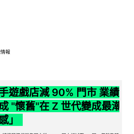
戲情報
手遊戲店減 90% 門市 業績
成 "懷舊"在 Z 世代變成最潮
感」