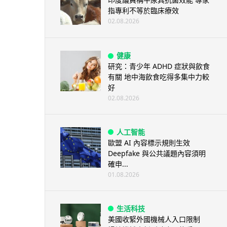
指專利不等於臨床療效
02.08.2026
健康
研究：青少年 ADHD 症狀與飲食
有關 地中海飲食吃得多集中力較
好
02.08.2026
人工智能
歐盟 AI 內容標示規則生效
Deepfake 與公共議題內容須明
確申...
01.08.2026
生活科技
美國收緊外國機械人入口限制