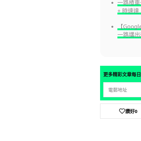
一路揸車
+ 時速達 
【Googl
一路講出
更多精彩文章每日
讚好
0