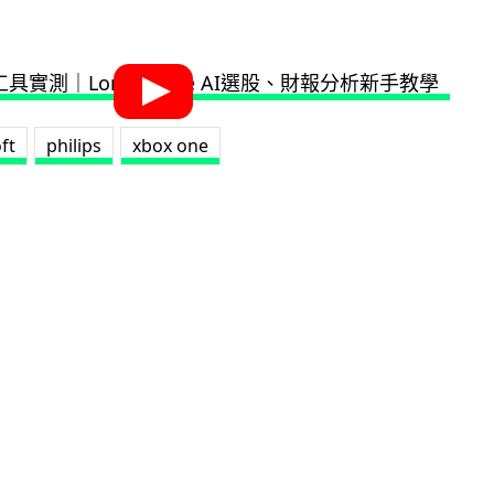
ft
philips
xbox one