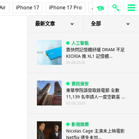
Air
iPhone 17
iPhone 17 Pro
AirPods Pro 3
Ap
最新文章
全部
人工智能
靠快閃記憶體紓緩 DRAM 不足
KIOXIA 推 XL1 記憶體...
05.08.2026
資訊保安
東華學院誤發取錄電郵 全數
11,139 名申請人一度空歡喜 ...
05.08.2026
影視娛樂
Nicolas Cage 主演未上映電影
Netflix 遺失未加...