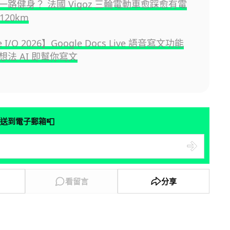
一路健身？ 法國 Vigoz 三輪電動車愈踩愈有電
120km
e I/O 2026】Google Docs Live 語音寫文功能
想法 AI 即幫你寫文
📮
送到電子郵箱
看留言
分享