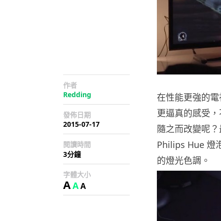
作者
Redding
在性能更強的電
更逼真的感受，
發佈日期
2015-07-17
隨之而改變呢？最近 
Philips H
閱讀時間
3分鐘
的燈光色調。
字體大小
A
A
A