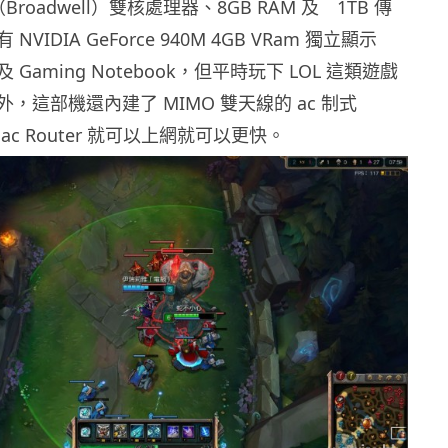
0U（Broadwell）雙核處理器、8GB RAM 及 1TB 傳
VIDIA GeForce 940M 4GB VRam 獨立顯示
Gaming Notebook，但平時玩下 LOL 這類遊戲
，這部機還內建了 MIMO 雙天線的 ac 制式
 ac Router 就可以上網就可以更快。