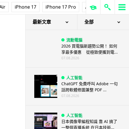
Air
iPhone 17
iPhone 17 Pro
AirPods Pro 3
Ap
最新文章
全部
流動電腦
2026 買電腦新趨勢公開！ 如何
享最多優惠 從極致便攜到電...
07.08.2026
人工智能
ChatGPT 免費呼叫 Adobe 一句
話跨軟體修圖兼整 PDF ...
07.08.2026
人工智能
日本偶像零編程知識 靠 AI 搞了
一整個直播系統 在日本技術...