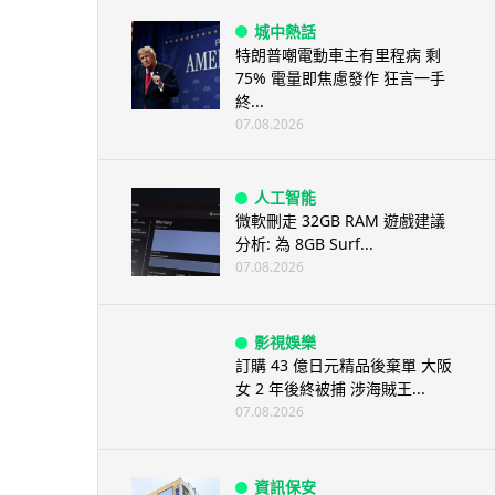
城中熱話
特朗普嘲電動車主有里程病 剩
75% 電量即焦慮發作 狂言一手
終...
07.08.2026
人工智能
微軟刪走 32GB RAM 遊戲建議
分析: 為 8GB Surf...
07.08.2026
影視娛樂
訂購 43 億日元精品後棄單 大阪
女 2 年後終被捕 涉海賊王...
07.08.2026
資訊保安