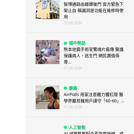
智博通路由器爆後門 官方緊急下
架止血 稱漏洞是功能在維修時使
用
07.08.2026
城中熱話
熊本地震手術室驚魂片瘋傳 醫護
保護病人、逃生門 網民讚值得
尊...
07.08.2026
健康
AirPods 用家注意聽力響紅燈 醫
學界籲耳機用戶謹守「60-60」...
07.08.2026
人工智能
AI 減肥餐單配合高強度操練 成