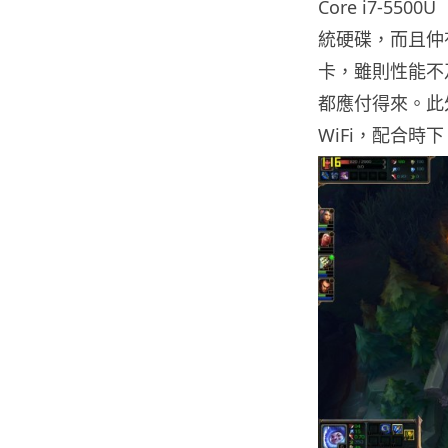
Core i7-550
統硬碟，而且仲有 N
卡，雖則性能不及 
都應付得來。此外
WiFi，配合時下