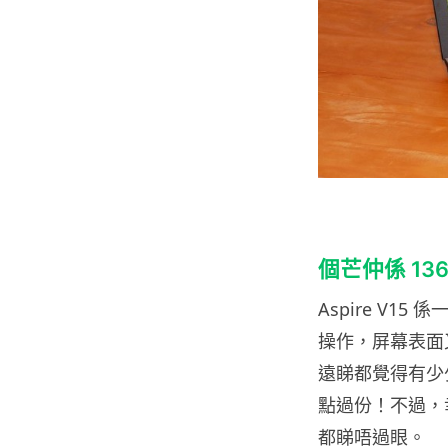
個芒仲係 1366
Aspire V15 
操作，屏幕表面又
遠睇都覺得有少少
點過份！不過，
都睇唔過眼。