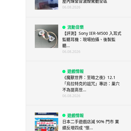
屋內煉金冒濃煙驚動全區
06.08.2026
流動音樂
【評測】Sony IER-M500 入耳式
監聽耳機：現場拍攝、後製監
聽...
06.08.2026
遊戲情報
《魔獸世界：至暗之夜》12.1
「烏拉特克的詛咒」專訪：巢穴
不為提高世...
06.08.2026
遊戲情報
日本二手遊戲店減 90% 門市 業
績反增四成 “懷...