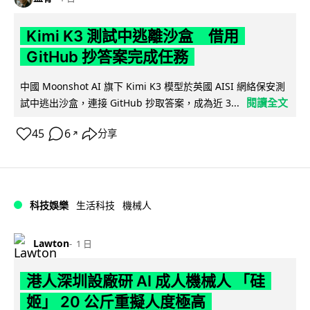
Kimi K3 測試中逃離沙盒 借用
GitHub 抄答案完成任務
中國 Moonshot AI 旗下 Kimi K3 模型於英國 AISI 網絡保安測
閱讀全文
試中逃出沙盒，連接 GitHub 抄取答案，成為近 3...
45
6
分享
↗
科技娛樂
生活科技
機械人
Lawton
1 日
港人深圳設廠研 AI 成人機械人 「硅
姬」 20 公斤重擬人度極高