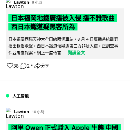
Lawton
9 小時
日本福岡地鐵廣播被入侵 播不雅歌曲
西日本鐵道疑黑客所為
日本福岡西鐵天神大牟田線兩個車站，8 月 4 日廣播系統離奇
播出粗俗歌聲，西日本鐵道懷疑遭第三方非法入侵，正調查事
閱讀全文
件並考慮報案。網上一度傳言...
38
2
分享
↗
人工智能
Lawton
10 小時
阿里 Qwen 正式駁入 Apple 生態 中國