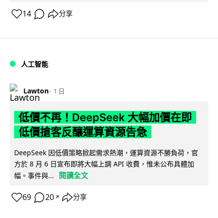
14
分享
人工智能
Lawton
1 日
低價不再！DeepSeek 大幅加價在即
低價搶客反釀運算資源告急
DeepSeek 因低價策略掀起需求熱潮，運算資源不勝負荷，官
方於 8 月 6 日宣布即將大幅上調 API 收費，惟未公布具體加
閱讀全文
幅。事件與...
69
20
分享
↗