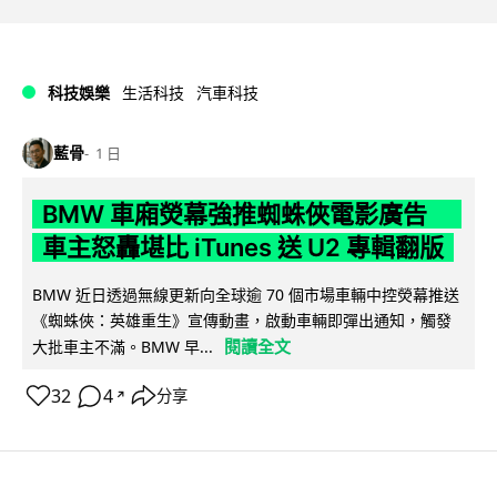
科技娛樂
生活科技
汽車科技
藍骨
1 日
BMW 車廂熒幕強推蜘蛛俠電影廣告
車主怒轟堪比 iTunes 送 U2 專輯翻版
BMW 近日透過無線更新向全球逾 70 個市場車輛中控熒幕推送
《蜘蛛俠：英雄重生》宣傳動畫，啟動車輛即彈出通知，觸發
閱讀全文
大批車主不滿。BMW 早...
32
4
分享
↗