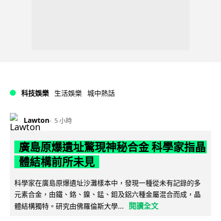
科技娛樂
生活娛樂
城中熱話
Lawton
5 小時
廣島原爆遺址驚現神秘合金 科學家指晶
體結構前所未見
科學家在廣島原爆遺址沙灘樣本中，發現一種從未有記錄的多
元素合金，由鐵、鉻、鎳、錳、鉬及鋁六種金屬混合而成，晶
閱讀全文
體結構獨特。研究由佛羅倫斯大學...