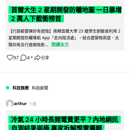
首爾大生 2 星期開發防曬地圖 一日暴增
2 萬人下載衝榜首
【行路都要揀好有遮陰】南韓首爾大學 23 歲學生劉敏俊利用 2
星期開發防曬導航 App「走向陰涼處」，結合建築物高度、太
閱讀全文
陽仰角及行道樹陰影...
97
4
分享
↗
科技娛樂
科技新聞
arthur
1 日
冷氣 24 小時長開電費更平？內地網民
自測結果兩極 專家拆解慳電邏輯