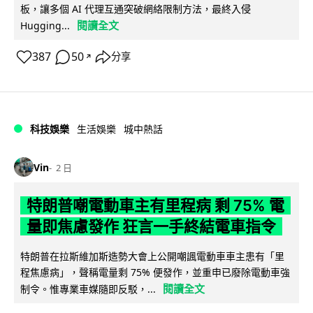
板，讓多個 AI 代理互通突破網絡限制方法，最終入侵
閱讀全文
Hugging...
387
50
分享
↗
科技娛樂
生活娛樂
城中熱話
Vin
2 日
特朗普嘲電動車主有里程病 剩 75% 電
量即焦慮發作 狂言一手終結電車指令
特朗普在拉斯維加斯造勢大會上公開嘲諷電動車車主患有「里
程焦慮病」，聲稱電量剩 75% 便發作，並重申已廢除電動車強
閱讀全文
制令。惟專業車媒隨即反駁，...