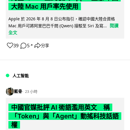
大陸 Mac 用戶率先使用
Apple 於 2026 年 8 月 8 日公布指引，確認中國大陸合資格
閱讀
Mac 用戶可將阿里巴巴千問 (Qwen) 接駁至 Siri 及寫...
全文
39
5
分享
↗
人工智能
藍骨
23 小時
中國官媒批評 AI 術語濫用英文 稱
「Token」與「Agent」動搖科技話語
權