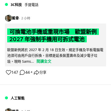
3C科技
手提電話
藍骨
2 小時
可換電池手機或重現市場 歐盟新例
2027 年強制手機用可拆式電池
歐盟新例將於 2027 年 2 月 18 日生效，規定手機及平板電腦電
池須可由用戶自行拆換，目標是延長裝置壽命及減少電子垃
閱讀全文
圾。現時 Sams...
147
44
分享
↗
人工智能