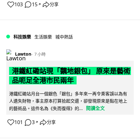
103
15
分享
↗
科技娛樂
生活娛樂
城中熱話
Lawton
7 小時
港鐵紅磡站現「黐地銀包」 原來是藝術
品呃足全港市民兩年
港鐵紅磡站月台一個銀色「銀包」多年來一再令乘客誤以為有
人遺失財物，事主原本打算拾起交還，卻發現原來是黏在地上
閱讀全文
的藝術品。這件名為《失而復得》的...
101
3
分享
↗