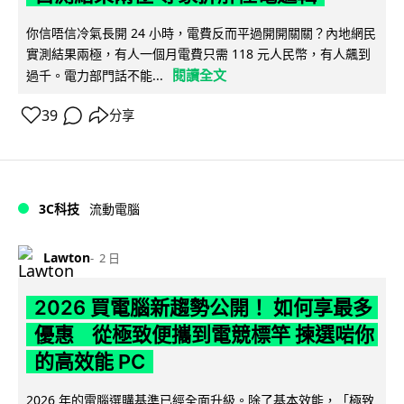
你信唔信冷氣長開 24 小時，電費反而平過開開關關？內地網民
實測結果兩極，有人一個月電費只需 118 元人民幣，有人飆到
閱讀全文
過千。電力部門話不能...
39
分享
3C科技
流動電腦
Lawton
2 日
2026 買電腦新趨勢公開！ 如何享最多
優惠 從極致便攜到電競標竿 揀選啱你
的高效能 PC
2026 年的電腦選購基準已經全面升級。除了基本效能，「極致