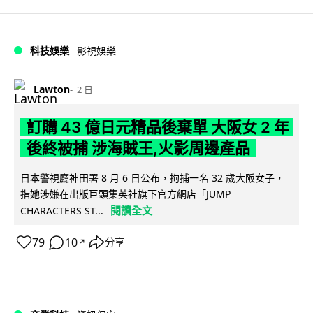
科技娛樂
影視娛樂
Lawton
2 日
訂購 43 億日元精品後棄單 大阪女 2 年
後終被捕 涉海賊王,火影周邊產品
日本警視廳神田署 8 月 6 日公布，拘捕一名 32 歲大阪女子，
指她涉嫌在出版巨頭集英社旗下官方網店「JUMP
閱讀全文
CHARACTERS ST...
79
10
分享
↗