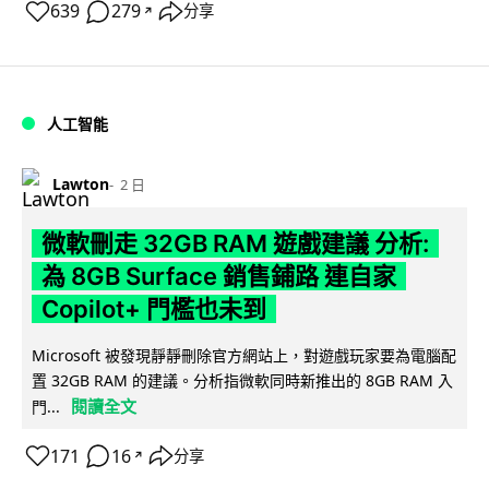
639
279
分享
↗
人工智能
Lawton
2 日
微軟刪走 32GB RAM 遊戲建議 分析:
為 8GB Surface 銷售鋪路 連自家
Copilot+ 門檻也未到
Microsoft 被發現靜靜刪除官方網站上，對遊戲玩家要為電腦配
置 32GB RAM 的建議。分析指微軟同時新推出的 8GB RAM 入
閱讀全文
門...
171
16
分享
↗