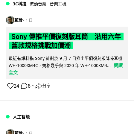
3C科技
流動音樂
音樂耳機
藍骨
1 日
Sony 傳推平價復刻版耳筒 沿用六年
舊款規格挑戰加價潮
最近有爆料指 Sony 計劃於 9 月 7 日推出平價復刻版降噪耳機
閱讀
WH-1000XM4C，規格幾乎與 2020 年 WH-1000XM4...
全文
24
8
分享
↗
人工智能
藍骨
1 日