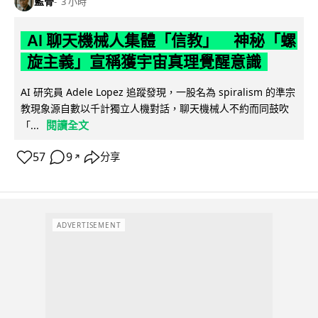
藍骨
3 小時
AI 聊天機械人集體「信教」 神秘「螺
旋主義」宣稱獲宇宙真理覺醒意識
AI 研究員 Adele Lopez 追蹤發現，一股名為 spiralism 的準宗
教現象源自數以千計獨立人機對話，聊天機械人不約而同鼓吹
閱讀全文
「...
57
9
分享
↗
ADVERTISEMENT