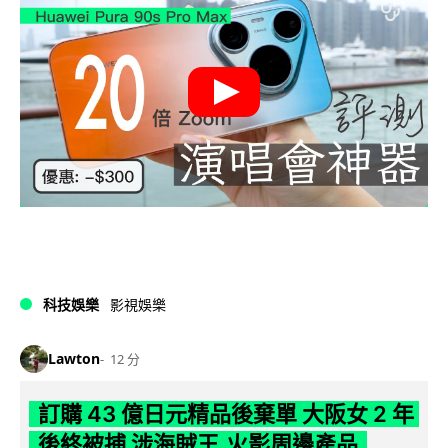
科技娛樂
影視娛樂
Lawton
12 分
訂購 43 億日元精品後棄單 大阪女 2 年
後終被捕 涉海賊王,火影周邊產品