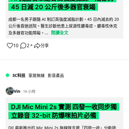
45 日減 20 公斤後多器官衰竭
成都一名男子跟隨 AI 制訂高強度減脂計劃，45 日內減去約 20
公斤後昏迷送院。醫生診斷他患上尿源性膿毒症、膿毒性休克
閱讀全文
及多器官功能障礙。...
10
2
分享
↗
3C科技
家居無線
影音產品
Vin
16 小時
DJI Mic Mini 2s 實測 四發一收同步獨
立錄音 32-bit 防爆咪拍片必備
DJI 最新推出的 Mic Mini 2s 無線咪支援「四發一收」分軌錄