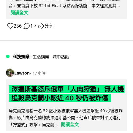
音，並首度下放 32-bit Float 浮點內錄功能。本文經實測其...
閱讀全文
256
1
分享
↗
科技娛樂
生活娛樂
城中熱話
Lawton
17 小時
澤連斯基怒斥俄軍「人肉狩獵」 無人機
追殺烏克蘭小販近 40 秒仍被炸傷
烏克蘭克爾松一名 52 歲小販被俄軍無人機追擊近 40 秒後被炸
傷，影片由烏克蘭總統澤連斯基公開。他直斥俄軍對平民進行
閱讀全文
「狩獵式」攻擊，烏克蘭...