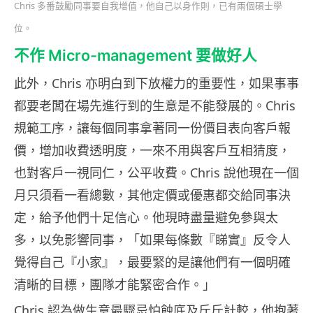
Chris 多番鼓勵同事要自我增值，他自己以身作則，已有兩個碩士學
位。
不作 Micro-management 要做好人
此外，Chris 亦明白到下放權力的重要性，如果事事
都要老闆在場先進行到的生意是不能發展的。Chris
規範工序，讓每個同事拿著同一份價目表向客戶報
價，增加收費透明度，一來不用與客戶互相猜度，
也對客戶一視同仁，公平收費。Chris 說他現在一個
月只須看一看總數，其他定價或優惠都交給同事決
定，給予他們十足信心。他現時盡量避免參與太
多，以免影響同事，「如果每條數『睇實』反令人
覺得自己『小家』，最要緊的是讓他們有一個明確
清晰的目標，團隊才能緊密合作。」
Chris 認為做生意最驟忌怕蝕底及斤斤計較，他抱著