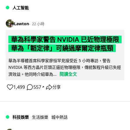
人工智能
Lawton
22 小時
華為科學家警告 NVIDIA 已近物理極限
華為「韜定律」可繞過摩爾定律瓶頸
華為半導體首席科學家廖恒罕見接受近 5 小時專訪，警告
NVIDIA 等西方晶片巨頭正逼近物理極限，傳統製程升級已失經
閱讀全文
濟效益。他同時介紹華為...
1,499
557
分享
↗
科技娛樂
生活娛樂
城中熱話