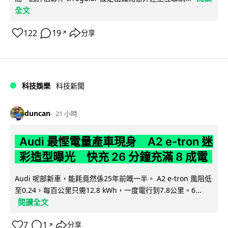
全文
122
19
分享
↗
科技娛樂
科技新聞
duncan
21 小時
Audi 最慳電量產車現身 A2 e-tron 迷
彩造型曝光 快充 26 分鐘充滿 8 成電
Audi 呢部新車，能耗竟然係25年前嘅一半。 A2 e-tron 風阻低
至0.24，每百公里只需12.8 kWh，一度電行到7.8公里。6...
閱讀全文
7
1
分享
↗