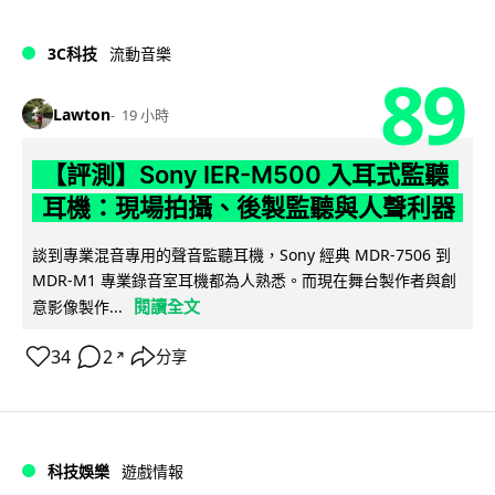
3C科技
流動音樂
89
Lawton
19 小時
【評測】Sony IER-M500 入耳式監聽
耳機：現場拍攝、後製監聽與人聲利器
談到專業混音專用的聲音監聽耳機，Sony 經典 MDR-7506 到
MDR-M1 專業錄音室耳機都為人熟悉。而現在舞台製作者與創
閱讀全文
意影像製作...
34
2
分享
↗
科技娛樂
遊戲情報