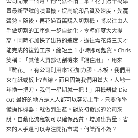
公司開業一個月，他們就不惜工本，花了過千萬添
置最新型號的噴畫機，提高編印品質及速度，先贏
聲勢。隨後，再花過百萬購入切割機，將以往由人
手做切割的工序進一步自動化，令準繩度大大提
高，同時亦加快了出貨的速度，過往需花費三天才
能完成的複雜工序，縮短至 1 小時即可起貨。Chris
笑稱：「其他人買部切割機來『錫住用』，用來
『雕花』，有公司則用來?亞加力膠、木板，我們用
來在紙或板上?直線。而且因為我們用量大，人地一
年換一把刀，我們一星期就一把！」用機器做 Die
cut 最好的地方是人人都可以容易上手，只要你學
懂操作機器，就做到生產。對於初發展的公司來
說，自動化流程就可以確保品質，增加出貨量，省
來的人手還可以專注開拓市場，何樂而不為？