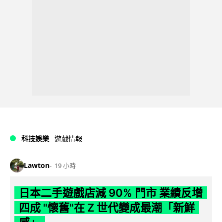
科技娛樂
遊戲情報
Lawton
19 小時
日本二手遊戲店減 90% 門市 業績反增
四成 "懷舊"在 Z 世代變成最潮「新鮮