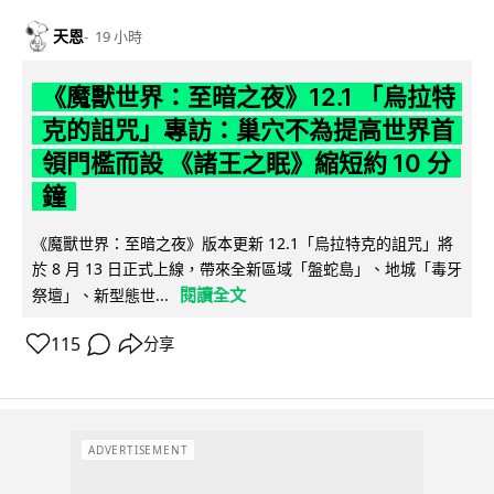
天恩
19 小時
《魔獸世界：至暗之夜》12.1 「烏拉特
克的詛咒」專訪：巢穴不為提高世界首
領門檻而設 《諸王之眠》縮短約 10 分
鐘
《魔獸世界：至暗之夜》版本更新 12.1「烏拉特克的詛咒」將
於 8 月 13 日正式上線，帶來全新區域「盤蛇島」、地城「毒牙
閱讀全文
祭壇」、新型態世...
115
分享
ADVERTISEMENT