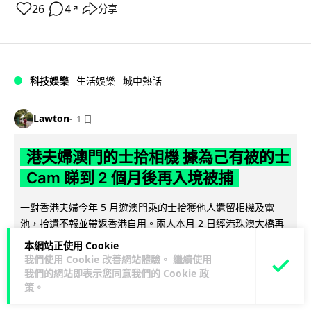
26
4
分享
↗
科技娛樂
生活娛樂
城中熱話
Lawton
1 日
港夫婦澳門的士拾相機 據為己有被的士
Cam 睇到 2 個月後再入境被捕
一對香港夫婦今年 5 月遊澳門乘的士拾獲他人遺留相機及電
池，拾遺不報並帶返香港自用。兩人本月 2 日經港珠澳大橋再
閱讀全文
次入境澳門時，被治安警察局...
本網站正使用 Cookie
我們使用 Cookie 改善網站體驗。 繼續使用
506
73
分享
↗
我們的網站即表示您同意我們的
Cookie 政
策
。