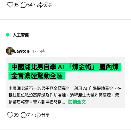
95
54
分享
↗
人工智能
Lawton
17 小時
中國湖北男自學 AI 「煉金術」 屋內煉
金冒濃煙驚動全區
中國湖北黃石一名男子見金價高企，利用 AI 自學提煉黃金，在
租住單位私設高壓爐及作坊冶煉，過程產生大量刺鼻濃煙，驚
閱讀全文
動鄰居報警。警方到場揭發整...
99
7
分享
↗