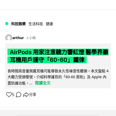
科技娛樂
生活科技
健康
arthur
3 小時
AirPods 用家注意聽力響紅燈 醫學界籲
耳機用戶謹守「60-60」鐵律
長時間高音量佩戴耳機可能導致永久性噪音性聽損。本文盤點 4
大聽力受損警號，介紹科學護耳的「60-60 原則」及 Apple 內
閱讀全文
置防護功能，...
5
分享