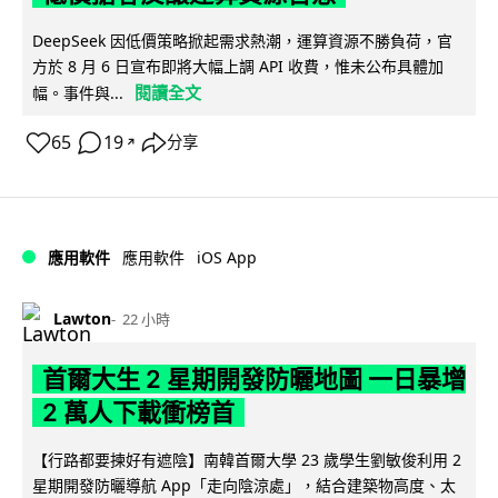
DeepSeek 因低價策略掀起需求熱潮，運算資源不勝負荷，官
方於 8 月 6 日宣布即將大幅上調 API 收費，惟未公布具體加
閱讀全文
幅。事件與...
65
19
分享
↗
iOS App
應用軟件
應用軟件
Lawton
22 小時
首爾大生 2 星期開發防曬地圖 一日暴增
2 萬人下載衝榜首
【行路都要揀好有遮陰】南韓首爾大學 23 歲學生劉敏俊利用 2
星期開發防曬導航 App「走向陰涼處」，結合建築物高度、太