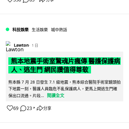
科技娛樂
生活娛樂
城中熱話
Lawton
1 日
熊本地震手術室驚魂片瘋傳 醫護保護病
人、逃生門 網民讚值得尊敬
熊本縣 7 月 28 日發生 7.1 級地震，熊本綜合醫院手術室鏡頭拍
下地震一刻，醫護人員臨危不亂保護病人，更馬上開逃生門確
閱讀全文
保出口流通。片段...
69
23
分享
↗