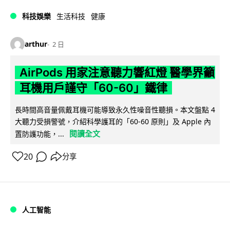
科技娛樂
生活科技
健康
arthur
2 日
AirPods 用家注意聽力響紅燈 醫學界籲
耳機用戶謹守「60-60」鐵律
長時間高音量佩戴耳機可能導致永久性噪音性聽損。本文盤點 4
大聽力受損警號，介紹科學護耳的「60-60 原則」及 Apple 內
閱讀全文
置防護功能，...
20
分享
人工智能