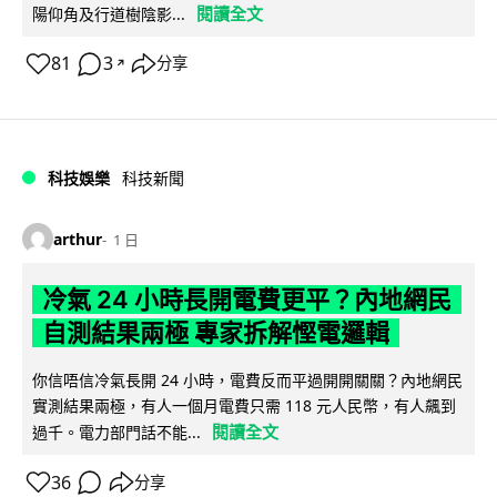
閱讀全文
陽仰角及行道樹陰影...
81
3
分享
↗
科技娛樂
科技新聞
arthur
1 日
冷氣 24 小時長開電費更平？內地網民
自測結果兩極 專家拆解慳電邏輯
你信唔信冷氣長開 24 小時，電費反而平過開開關關？內地網民
實測結果兩極，有人一個月電費只需 118 元人民幣，有人飆到
閱讀全文
過千。電力部門話不能...
36
分享