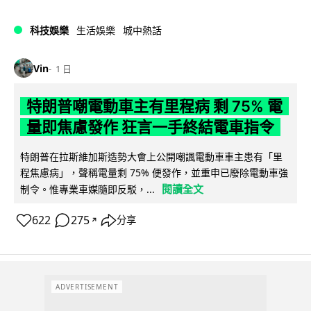
科技娛樂
生活娛樂
城中熱話
Vin
1 日
特朗普嘲電動車主有里程病 剩 75% 電
量即焦慮發作 狂言一手終結電車指令
特朗普在拉斯維加斯造勢大會上公開嘲諷電動車車主患有「里
程焦慮病」，聲稱電量剩 75% 便發作，並重申已廢除電動車強
閱讀全文
制令。惟專業車媒隨即反駁，...
622
275
分享
↗
ADVERTISEMENT