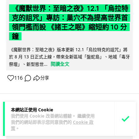
《魔獸世界：至暗之夜》12.1 「烏拉特
克的詛咒」專訪：巢穴不為提高世界首
領門檻而設 《諸王之眠》縮短約 10 分
鐘
《魔獸世界：至暗之夜》版本更新 12.1「烏拉特克的詛咒」將
於 8 月 13 日正式上線，帶來全新區域「盤蛇島」、地城「毒牙
閱讀全文
祭壇」、新型態世...
116
分享
本網站正使用 Cookie
科技娛樂
遊戲情報
我們使用 Cookie 改善網站體驗。 繼續使用
我們的網站即表示您同意我們的
Cookie 政
Lawton
2 日
策
。