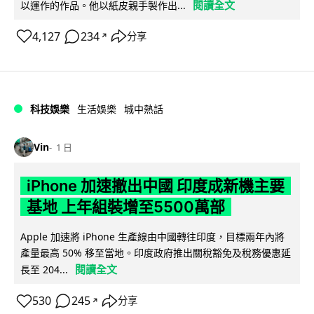
閱讀全文
以運作的作品。他以紙皮親手製作出...
4,127
234
分享
↗
科技娛樂
生活娛樂
城中熱話
Vin
1 日
iPhone 加速撤出中國 印度成新機主要
基地 上年組裝增至5500萬部
Apple 加速將 iPhone 生產線由中國轉往印度，目標兩年內將
產量最高 50% 移至當地。印度政府推出關稅豁免及稅務優惠延
閱讀全文
長至 204...
530
245
分享
↗