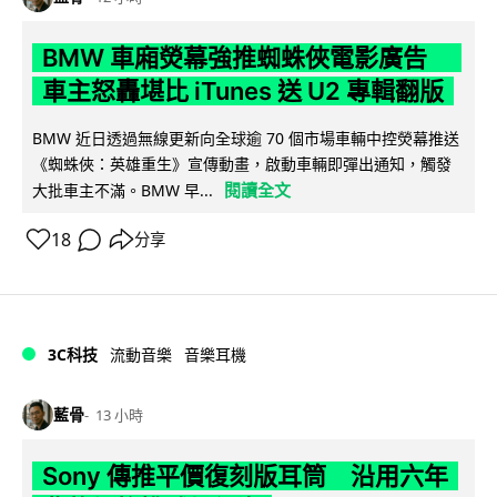
BMW 車廂熒幕強推蜘蛛俠電影廣告
車主怒轟堪比 iTunes 送 U2 專輯翻版
BMW 近日透過無線更新向全球逾 70 個市場車輛中控熒幕推送
《蜘蛛俠：英雄重生》宣傳動畫，啟動車輛即彈出通知，觸發
閱讀全文
大批車主不滿。BMW 早...
18
分享
3C科技
流動音樂
音樂耳機
藍骨
13 小時
Sony 傳推平價復刻版耳筒 沿用六年