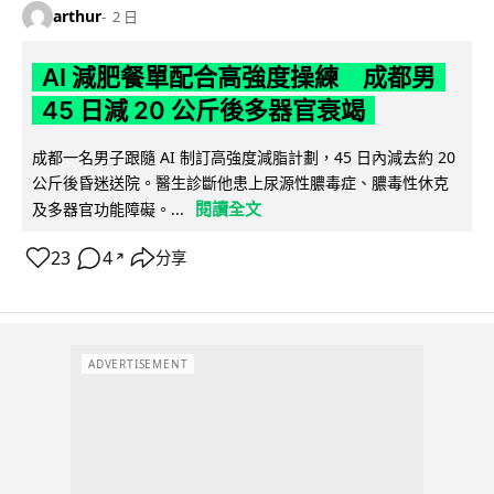
arthur
2 日
AI 減肥餐單配合高強度操練 成都男
45 日減 20 公斤後多器官衰竭
成都一名男子跟隨 AI 制訂高強度減脂計劃，45 日內減去約 20
公斤後昏迷送院。醫生診斷他患上尿源性膿毒症、膿毒性休克
閱讀全文
及多器官功能障礙。...
23
4
分享
↗
ADVERTISEMENT