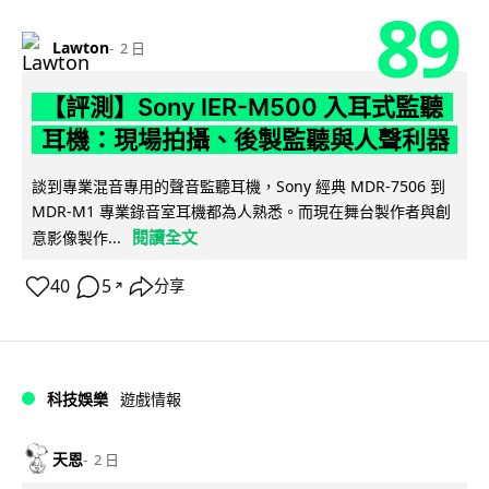
89
Lawton
2 日
【評測】Sony IER-M500 入耳式監聽
耳機：現場拍攝、後製監聽與人聲利器
談到專業混音專用的聲音監聽耳機，Sony 經典 MDR-7506 到
MDR-M1 專業錄音室耳機都為人熟悉。而現在舞台製作者與創
閱讀全文
意影像製作...
40
5
分享
↗
科技娛樂
遊戲情報
天恩
2 日