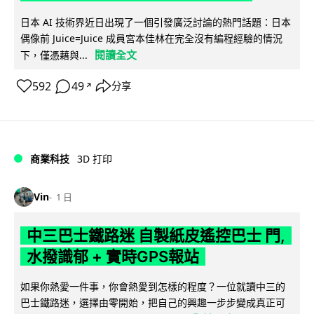
日本 AI 技術界近日出現了一個引發廣泛討論的熱門話題：日本
偶像前 Juice=Juice 成員宮本佳林在完全沒有編程經驗的情況
閱讀全文
下，僅憑藉與...
592
49
分享
↗
商業科技
3D 打印
Vin
1 日
中三巴士鐵路迷 自製紙皮遙控巴士 門,
水撥識郁 + 實時GPS報站
如果你熱愛一件事，你會熱愛到怎樣的程度？一位就讀中三的
巴士鐵路迷，選擇由零開始，把自己的興趣一步步變成真正可