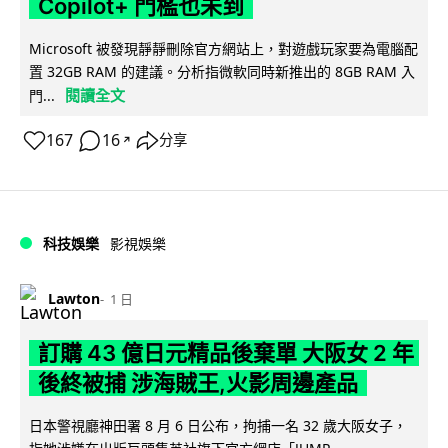
Copilot+ 門檻也未到
Microsoft 被發現靜靜刪除官方網站上，對遊戲玩家要為電腦配
置 32GB RAM 的建議。分析指微軟同時新推出的 8GB RAM 入
閱讀全文
門...
167
16
分享
↗
科技娛樂
影視娛樂
Lawton
1 日
訂購 43 億日元精品後棄單 大阪女 2 年
後終被捕 涉海賊王,火影周邊產品
日本警視廳神田署 8 月 6 日公布，拘捕一名 32 歲大阪女子，