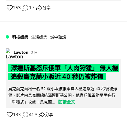
253
1
分享
↗
科技娛樂
生活娛樂
城中熱話
Lawton
2 日
澤連斯基怒斥俄軍「人肉狩獵」 無人機
追殺烏克蘭小販近 40 秒仍被炸傷
烏克蘭克爾松一名 52 歲小販被俄軍無人機追擊近 40 秒後被炸
傷，影片由烏克蘭總統澤連斯基公開。他直斥俄軍對平民進行
閱讀全文
「狩獵式」攻擊，烏克蘭...
133
41
分享
↗