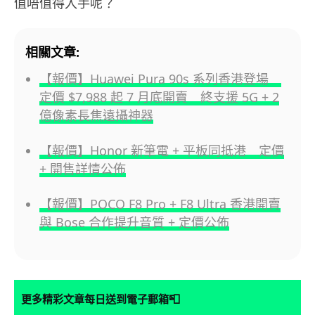
值唔值得入手呢？
相關文章:
【報價】Huawei Pura 90s 系列香港登場
定價 $7,988 起 7 月底開賣 終支援 5G + 2
億像素長焦遠攝神器
【報價】Honor 新筆電 + 平板同抵港 定價
+ 開售詳情公佈
【報價】POCO F8 Pro + F8 Ultra 香港開賣
與 Bose 合作提升音質 + 定價公佈
📮
更多精彩文章每日送到電子郵箱