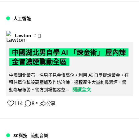
人工智能
Lawton
2 日
中國湖北男自學 AI 「煉金術」 屋內煉
金冒濃煙驚動全區
中國湖北黃石一名男子見金價高企，利用 AI 自學提煉黃金，在
租住單位私設高壓爐及作坊冶煉，過程產生大量刺鼻濃煙，驚
閱讀全文
動鄰居報警。警方到場揭發整...
114
8
分享
↗
3C科技
流動音樂