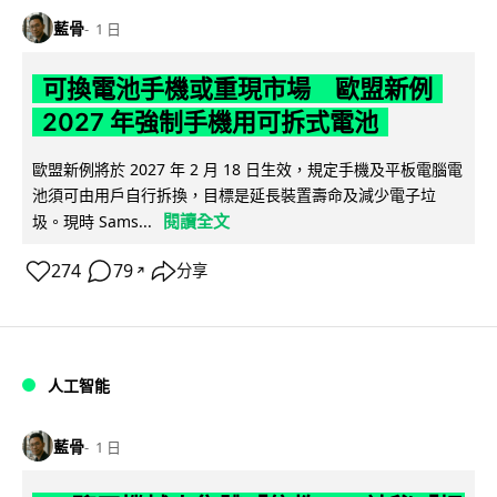
藍骨
1 日
可換電池手機或重現市場 歐盟新例
2027 年強制手機用可拆式電池
歐盟新例將於 2027 年 2 月 18 日生效，規定手機及平板電腦電
池須可由用戶自行拆換，目標是延長裝置壽命及減少電子垃
閱讀全文
圾。現時 Sams...
274
79
分享
↗
人工智能
藍骨
1 日