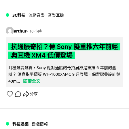
3C科技
流動音樂
音樂耳機
arthur
10 小時
抗通脹奇招？傳 Sony 擬重推六年前經
典耳機 XM4 低價登場
耳機越賣越貴，Sony 應對通脹的奇招居然是重推 6 年前的舊
機？ 消息指平價版 WH-1000XM4C 9 月登場，保留摺疊設計與
閱讀全文
40m...
分享
科技娛樂
遊戲情報