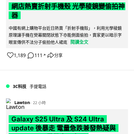
網店熱賣折射手機殼 光學稜鏡變偷拍神
器
中國有網上購物平台近日熱賣「折射手機殼」，利用光學稜鏡
原理讓手機在熒幕關閉狀態下亦能側面偷拍，賣家更以暗示字
閱讀全文
眼宣傳供不法分子偷拍他人裙底
1,189
111
分享
↗
3C科技
手提電話
Lawton
22 小時
Galaxy S25 Ultra 及 S24 Ultra
update 後暴走 電量急跌兼發熱疑與