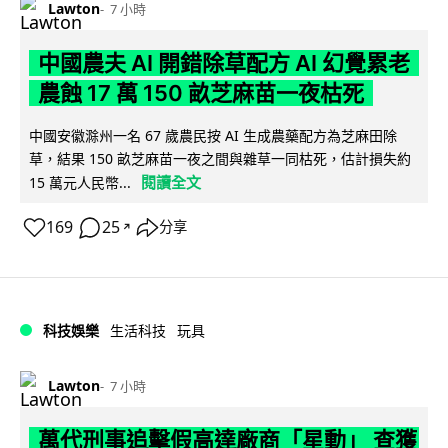
Lawton
7 小時
中國農夫 AI 開錯除草配方 AI 幻覺累老
農蝕 17 萬 150 畝芝麻苗一夜枯死
中國安徽滁州一名 67 歲農民按 AI 生成農藥配方為芝麻田除
草，結果 150 畝芝麻苗一夜之間與雜草一同枯死，估計損失約
閱讀全文
15 萬元人民幣...
169
25
分享
↗
科技娛樂
生活科技
玩具
Lawton
7 小時
萬代刑事追擊假高達廠商「星動」 查獲