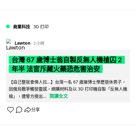
商業科技
3D 打印
Lawton
2 小時
台灣 67 歲博士翁自製反無人機槍囚 2
年半 法官斥藏火藥恐危害治安
【自己整就會俾人拉...】台灣一名 67 歲擁博士學歷退休男子，
因俄烏戰爭觸發靈感，網購材料及以 3D 打印機自製「反無人機
閱讀全文
槍」，遭警方搜出...
分享