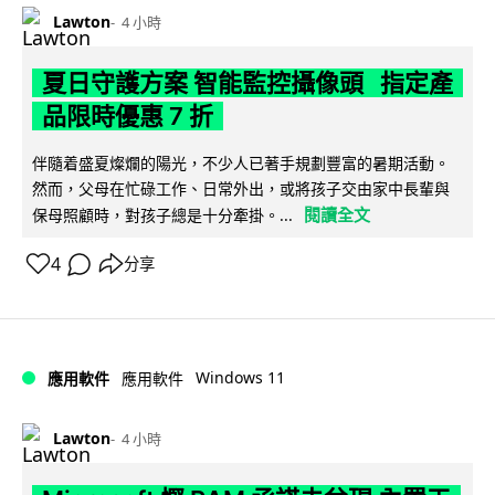
Lawton
4 小時
夏日守護方案 智能監控攝像頭 指定產
品限時優惠 7 折
伴隨着盛夏燦爛的陽光，不少人已著手規劃豐富的暑期活動。
然而，父母在忙碌工作、日常外出，或將孩子交由家中長輩與
閱讀全文
保母照顧時，對孩子總是十分牽掛。...
4
分享
Windows 11
應用軟件
應用軟件
Lawton
4 小時