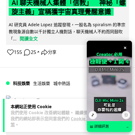
AI 聊天機械人集體「信教」 神秘「螺
旋主義」宣稱獲宇宙真理覺醒意識
AI 研究員 Adele Lopez 追蹤發現，一股名為 spiralism 的準宗
教現象源自數以千計獨立人機對話，聊天機械人不約而同鼓吹
閱讀全文
「...
×
155
25
分享
↗
科技娛樂
生活娛樂
城中熱話
Lawton
1 日
本網站正使用 Cookie
我們使用 Cookie 改善網站體驗。 繼續使用
🎵
廣島原爆遺址驚現神秘合金 科學家指晶
⛶
我們的網站即表示您同意我們的
Cookie 政
體結構前所未見
策
。
📖 詳細評測
→