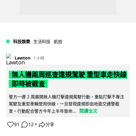
科技娛樂
生活科技
航拍
Lawton
7 小時
無人機兩周巡查違規駕駛 重型車走快線
即時被截查
警方一連 2 周展開無人機打擊違規駕駛行動，重點打擊不專注
駕駛及重型車輛使用快線，一旦發現違規即由地面交通警截
閱讀全文
查。行動配合警方今年上半年致命...
91
12
分享
↗