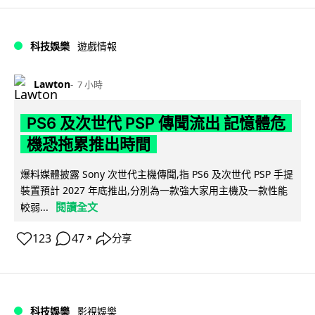
科技娛樂
遊戲情報
Lawton
7 小時
PS6 及次世代 PSP 傳聞流出 記憶體危
機恐拖累推出時間
爆料媒體披露 Sony 次世代主機傳聞,指 PS6 及次世代 PSP 手提
裝置預計 2027 年底推出,分別為一款強大家用主機及一款性能
閱讀全文
較弱...
123
47
分享
↗
科技娛樂
影視娛樂