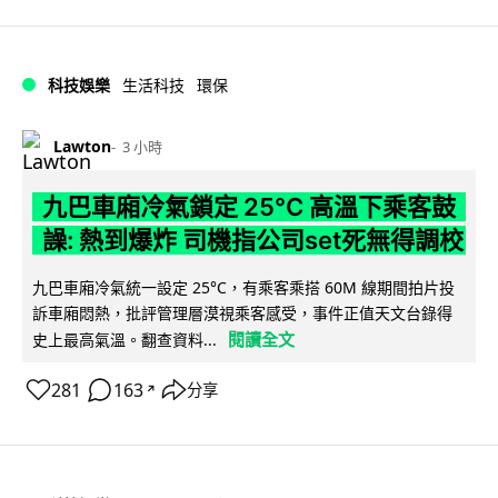
科技娛樂
生活科技
環保
Lawton
3 小時
九巴車廂冷氣鎖定 25°C 高溫下乘客鼓
譟: 熱到爆炸 司機指公司set死無得調校
九巴車廂冷氣統一設定 25°C，有乘客乘搭 60M 線期間拍片投
訴車廂悶熱，批評管理層漠視乘客感受，事件正值天文台錄得
閱讀全文
史上最高氣溫。翻查資料...
281
163
分享
↗