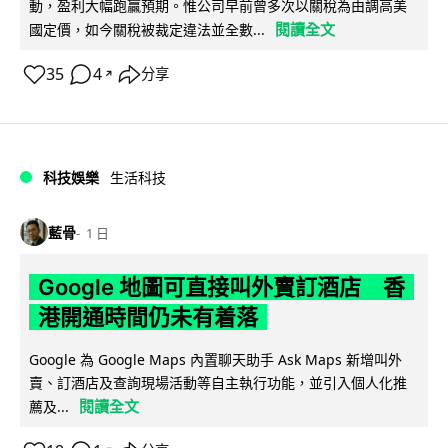
動，盈利大幅跑贏預期。惟公司早前曾多次以關稅為由調高美
閱讀全文
國定價，如今關稅被裁定違法並全數...
35
4
分享
↗
科技娛樂
生活科技
藍骨
1 日
Google 地圖可直接叫外賣訂酒店 香
港開通時間仍未有着落
Google 為 Google Maps 內置聊天助手 Ask Maps 新增叫外
賣、訂酒店及查詢現場活動等自主執行功能，並引入個人化推
閱讀全文
薦及...