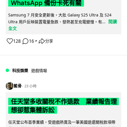
WhatsApp 備份卡死有關
Samsung 7 月安全更新後，大批 Galaxy S25 Ultra 及 S24
閱讀
Ultra 用戶反映裝置電量急跌、發熱甚至充電變慢。有...
全文
128
16
分享
↗
科技娛樂
遊戲情報
藍骨
23 小時
任天堂多收關稅不作退款 業績報告理
想卻惹集體訴訟
任天堂公布首季業績，受遊戲熱賣及一筆美國退還關稅款項帶