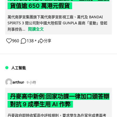
貨值逾 650 萬港元假貨
萬代南夢宮集團旗下萬代南夢宮影視工廠、萬代及 BANDAI
SPIRITS 3 間公司對中國大陸假冒 GUNPLA 廠商「星動」發起
閱讀全文
刑事控告...
960
138
分享
↗
人工智能
arthur
9 小時
丹麥高中新例:回家功課一律加口頭答辯
對抗 9 成學生用 AI 作弊
丹麥政府即時收緊高中評核規則，要求學生為在家完成書面考