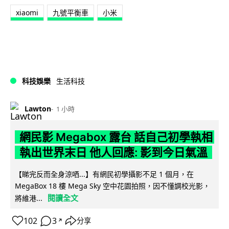
xiaomi
九號平衡車
小米
科技娛樂
生活科技
Lawton
1 小時
網民影 Megabox 露台 話自己初學執相
執出世界末日 他人回應: 影到今日氣溫
【睇完反而全身涼哂...】有網民初學攝影不足 1 個月，在
MegaBox 18 樓 Mega Sky 空中花園拍照，因不懂調校光影，
閱讀全文
將維港...
102
3
分享
↗