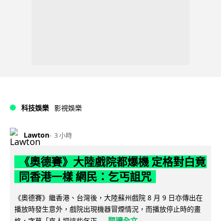
科技娛樂
影視娛樂
Lawton
3 小時
《奧德賽》大陸戲院都爆機 定格對白竟
同香港一樣 網民：乞丐詛咒
《奧德賽》繼香港、台灣後，大陸蘇州戲院 8 月 9 日亦傳出在
播放時發生意外，戲院出現機器冒煙情況，而播放停止時的畫
閱讀全文
格，字幕「來人把這些乞丐...