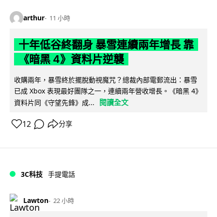
arthur
11 小時
十年低谷終翻身 暴雪連續兩年增長 靠
《暗黑 4》資料片逆襲
收購兩年，暴雪終於擺脫動視魔咒？總裁內部電郵流出：暴雪
已成 Xbox 表現最好團隊之一，連續兩年營收增長。《暗黑 4》
閱讀全文
資料片同《守望先鋒》成...
12
分享
3C科技
手提電話
Lawton
22 小時