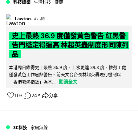
科技娛樂
生活科技
健康
Lawton
4 小時
史上最熱 36.9 度僅發黃色警告 紅黑警
告門檻定得過高 林超英轟制度形同陳列
品
本港周日錄得史上最熱 36.9 度，上水更達 39.8 度，惟勞工處
僅發黃色工作暑熱警告。前天文台台長林超英轟現行機制以
閱讀全文
「香港暑熱指數」為基...
103
24
分享
↗
3C科技
家居無線