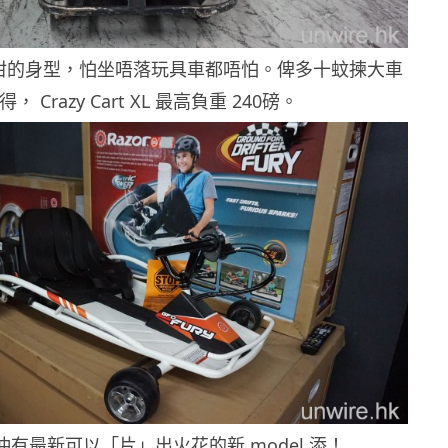
咁的身型，怕坐唔落玩具車都唔怕。俾多十蚊揀大車
得， Crazy Cart XL 最高負重 240磅。
仲有最新可以「片」出火花的新 model 添！