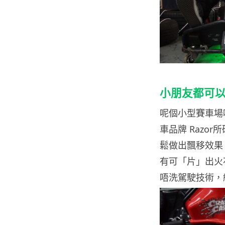
小朋友都可
呢個小型賽車場唔
車品牌 Raz
鬆做出飄移效果
有可「片」出火
唔洗駕駛技術，