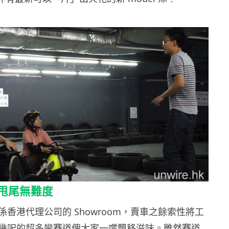
甩尾無難度
香港代理公司的 Showroom，賣車之餘索性將工
幾呎的超多彎賽道俾大家一嚐飄移滋味。雖然賽道