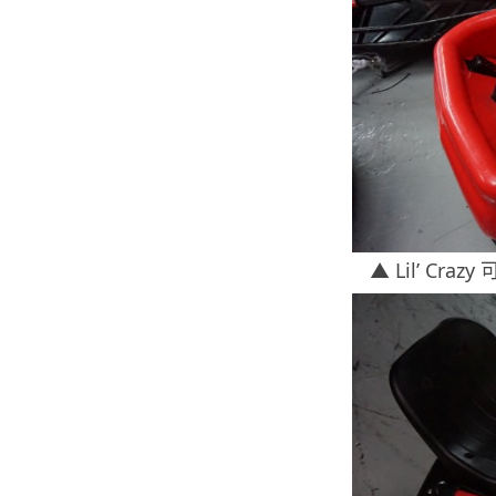
▲ Lil’ C