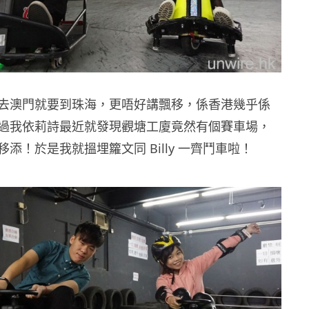
去澳門就要到珠海，更唔好講飄移，係香港幾乎係
過我依莉詩最近就發現觀塘工廈竟然有個賽車場，
添！於是我就搵埋籮文同 Billy 一齊鬥車啦！