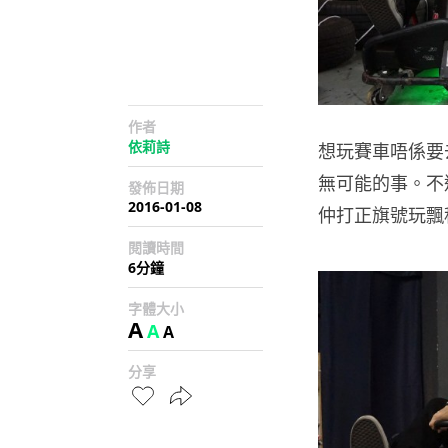
作者
依莉詩
想玩賽車唔係要
無可能的事。不
發佈日期
2016-01-08
仲打正旗號玩飄移
閱讀時間
6分鐘
字體大小
A
A
A
分享