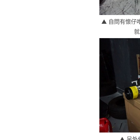
▲ 自問有懷仔
就
▲ 另外