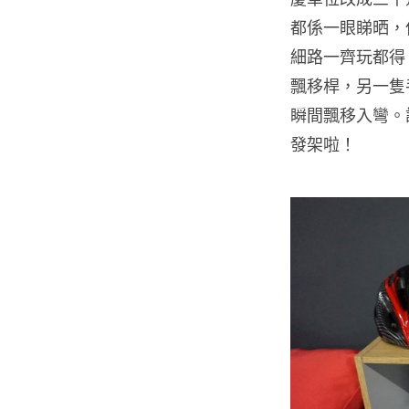
都係一眼睇晒，但
細路一齊玩都得
飄移桿，另一隻
瞬間飄移入彎。試
發架啦！