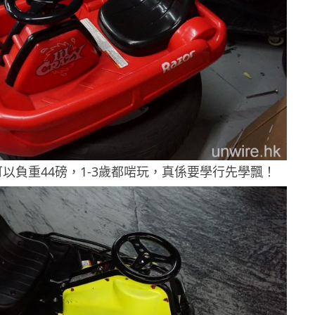
razy 可以負重44磅，1-3歲都啱玩，真係要學行先學飄！