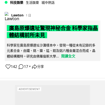
科技娛樂
生活娛樂
城中熱話
Lawton
1 日
廣島原爆遺址驚現神秘合金 科學家指晶
體結構前所未見
科學家在廣島原爆遺址沙灘樣本中，發現一種從未有記錄的多
元素合金，由鐵、鉻、鎳、錳、鉬及鋁六種金屬混合而成，晶
閱讀全文
體結構獨特。研究由佛羅倫斯大學...
142
17
分享
↗
ADVERTISEMENT