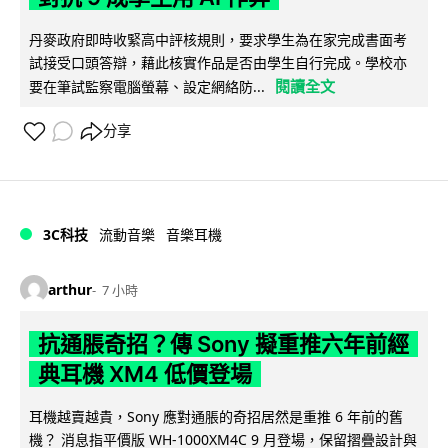
丹麥政府即時收緊高中評核規則，要求學生為在家完成書面考
試接受口頭答辯，藉此核實作品是否由學生自行完成。學校亦
閱讀全文
要在筆試監察電腦螢幕、設定網絡防...
分享
3C科技
流動音樂
音樂耳機
arthur
7 小時
抗通脹奇招？傳 Sony 擬重推六年前經
典耳機 XM4 低價登場
耳機越賣越貴，Sony 應對通脹的奇招居然是重推 6 年前的舊
機？ 消息指平價版 WH-1000XM4C 9 月登場，保留摺疊設計與