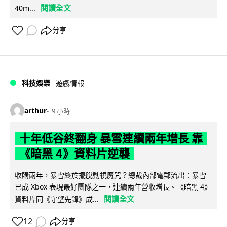
閱讀全文
40m...
分享
科技娛樂
遊戲情報
arthur
9 小時
十年低谷終翻身 暴雪連續兩年增長 靠
《暗黑 4》資料片逆襲
收購兩年，暴雪終於擺脫動視魔咒？總裁內部電郵流出：暴雪
已成 Xbox 表現最好團隊之一，連續兩年營收增長。《暗黑 4》
閱讀全文
資料片同《守望先鋒》成...
12
分享