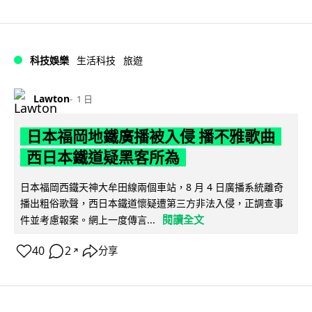
科技娛樂
生活科技
旅遊
Lawton
1 日
日本福岡地鐵廣播被入侵 播不雅歌曲
西日本鐵道疑黑客所為
日本福岡西鐵天神大牟田線兩個車站，8 月 4 日廣播系統離奇
播出粗俗歌聲，西日本鐵道懷疑遭第三方非法入侵，正調查事
閱讀全文
件並考慮報案。網上一度傳言...
40
2
分享
↗