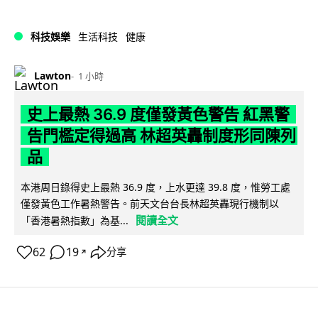
科技娛樂
生活科技
健康
Lawton
1 小時
史上最熱 36.9 度僅發黃色警告 紅黑警
告門檻定得過高 林超英轟制度形同陳列
品
本港周日錄得史上最熱 36.9 度，上水更達 39.8 度，惟勞工處
僅發黃色工作暑熱警告。前天文台台長林超英轟現行機制以
閱讀全文
「香港暑熱指數」為基...
62
19
分享
↗