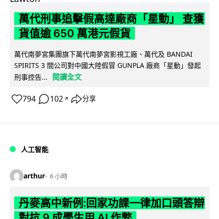
萬代刑事追擊假高達廠商「星動」 查獲
貨值逾 650 萬港元假貨
萬代南夢宮集團旗下萬代南夢宮影視工廠、萬代及 BANDAI
SPIRITS 3 間公司對中國大陸假冒 GUNPLA 廠商「星動」發起
閱讀全文
刑事控告...
794
102
分享
↗
人工智能
arthur
6 小時
丹麥高中新例:回家功課一律加口頭答辯
對抗 9 成學生用 AI 作弊