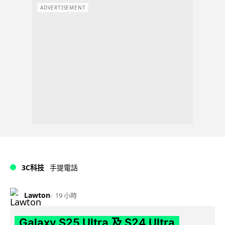
ADVERTISEMENT
3C科技
手提電話
Lawton
19 小時
Galaxy S25 Ultra 及 S24 Ultra