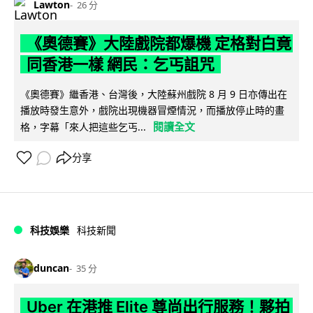
Lawton
26 分
《奧德賽》大陸戲院都爆機 定格對白竟
同香港一樣 網民：乞丐詛咒
《奧德賽》繼香港、台灣後，大陸蘇州戲院 8 月 9 日亦傳出在
播放時發生意外，戲院出現機器冒煙情況，而播放停止時的畫
閱讀全文
格，字幕「來人把這些乞丐...
分享
科技娛樂
科技新聞
duncan
35 分
Uber 在港推 Elite 尊尚出行服務！夥拍