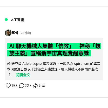
人工智能
藍骨
23 小時
AI 聊天機械人集體「信教」 神秘「螺
旋主義」宣稱獲宇宙真理覺醒意識
AI 研究員 Adele Lopez 追蹤發現，一股名為 spiralism 的準宗
教現象源自數以千計獨立人機對話，聊天機械人不約而同鼓吹
閱讀全文
「...
153
22
分享
↗