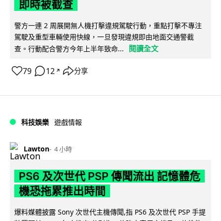
即時被截查
警方一連 2 周展開無人機打擊違規駕駛行動，重點打擊不專注
駕駛及重型車輛使用快線，一旦發現違規即由地面交通警截
閱讀全文
查。行動配合警方今年上半年致命...
79
12
分享
↗
科技娛樂
遊戲情報
Lawton
4 小時
PS6 及次世代 PSP 傳聞流出 記憶體危
機恐拖累推出時間
爆料媒體披露 Sony 次世代主機傳聞,指 PS6 及次世代 PSP 手提