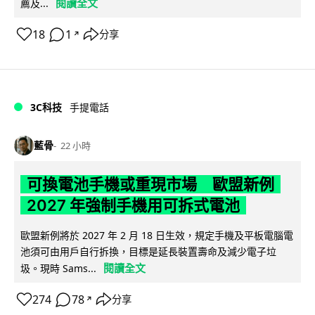
閱讀全文
薦及...
18
1
分享
↗
3C科技
手提電話
藍骨
22 小時
可換電池手機或重現市場 歐盟新例
2027 年強制手機用可拆式電池
歐盟新例將於 2027 年 2 月 18 日生效，規定手機及平板電腦電
池須可由用戶自行拆換，目標是延長裝置壽命及減少電子垃
閱讀全文
圾。現時 Sams...
274
78
分享
↗