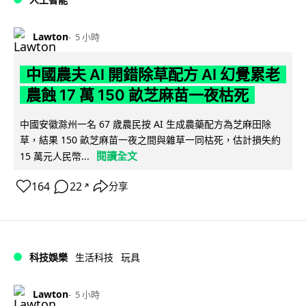
Lawton
5 小時
中國農夫 AI 開錯除草配方 AI 幻覺累老
農蝕 17 萬 150 畝芝麻苗一夜枯死
中國安徽滁州一名 67 歲農民按 AI 生成農藥配方為芝麻田除
草，結果 150 畝芝麻苗一夜之間與雜草一同枯死，估計損失約
閱讀全文
15 萬元人民幣...
164
22
分享
↗
科技娛樂
生活科技
玩具
Lawton
5 小時