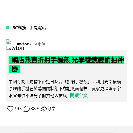
3C科技
手提電話
Lawton
19 小時
網店熱賣折射手機殼 光學稜鏡變偷拍神
器
中國有網上購物平台近日熱賣「折射手機殼」，利用光學稜鏡
原理讓手機在熒幕關閉狀態下亦能側面偷拍，賣家更以暗示字
閱讀全文
眼宣傳供不法分子偷拍他人裙底
793
88
分享
↗