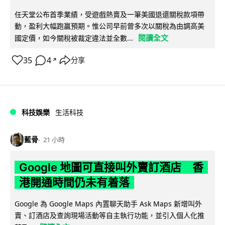
任天堂公布首季業績，受遊戲熱賣及一筆美國退還關稅款項帶
動，盈利大幅跑贏預期。惟公司早前曾多次以關稅為由調高美
閱讀全文
國定價，如今關稅被裁定違法並全數...
35
4
分享
↗
科技娛樂
生活科技
藍骨
21 小時
Google 地圖可直接叫外賣訂酒店 香
港開通時間仍未有着落
Google 為 Google Maps 內置聊天助手 Ask Maps 新增叫外
賣、訂酒店及查詢現場活動等自主執行功能，並引入個人化推