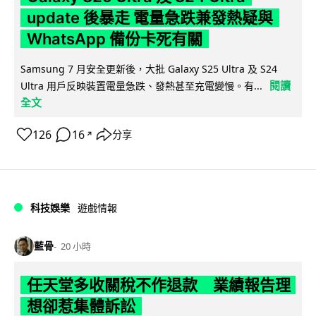
update 後暴走 電量急跌兼發熱疑與
WhatsApp 備份卡死有關
Samsung 7 月安全更新後，大批 Galaxy S25 Ultra 及 S24
閱讀
Ultra 用戶反映裝置電量急跌、發熱甚至充電變慢。有...
全文
126
16
分享
↗
科技娛樂
遊戲情報
藍骨
20 小時
任天堂多收關稅不作退款 業績報告理
想卻惹集體訴訟