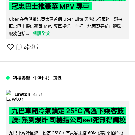
冠忠巴士推豪華 MPV 專車
Uber 在香港推出亞太區首個 Uber Elite 尊尚出行服務，夥拍
冠忠巴士提供豪華 MPV 專車接送，主打「地面頭等艙」體驗。
閱讀全文
服務包括...
分享
科技娛樂
生活科技
環保
Lawton
45 分
九巴車廂冷氣鎖定 25°C 高溫下乘客鼓
譟: 熱到爆炸 司機指公司set死無得調校
九巴車廂冷氣統一設定 25°C，有乘客乘搭 60M 線期間拍片投