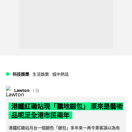
科技娛樂
生活娛樂
城中熱話
Lawton
1 日
港鐵紅磡站現「黐地銀包」 原來是藝術
品呃足全港市民兩年
港鐵紅磡站月台一個銀色「銀包」多年來一再令乘客誤以為有