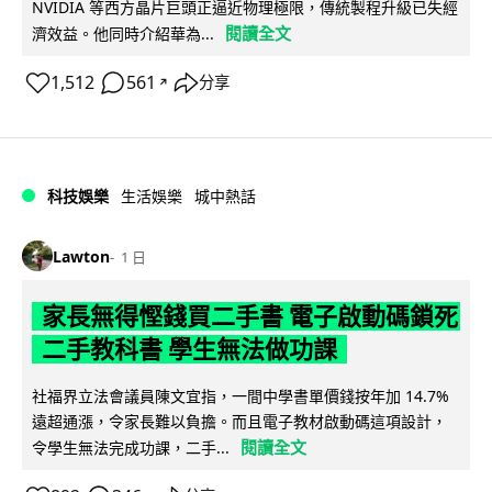
NVIDIA 等西方晶片巨頭正逼近物理極限，傳統製程升級已失經
閱讀全文
濟效益。他同時介紹華為...
1,512
561
分享
↗
科技娛樂
生活娛樂
城中熱話
Lawton
1 日
家長無得慳錢買二手書 電子啟動碼鎖死
二手教科書 學生無法做功課
社福界立法會議員陳文宜指，一間中學書單價錢按年加 14.7%
遠超通漲，令家長難以負擔。而且電子教材啟動碼這項設計，
閱讀全文
令學生無法完成功課，二手...