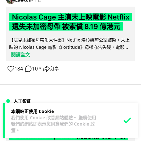
Nicolas Cage 主演未上映電影 Netflix
遺失未加密母帶 被索償 8.19 億港元
【唔見未加密母帶咁大件事】Netflix 洛杉磯辦公室被竊，未上
映的 Nicolas Cage 電影《Fortitude》母帶亦告失蹤。電影...
閱讀全文
184
10
分享
↗
人工智能
本網站正使用 Cookie
我們使用 Cookie 改善網站體驗。 繼續使用
Vin
1 日
我們的網站即表示您同意我們的
Cookie 政
策
。
Elon Musk: SpaceX 將挑戰萬億年收