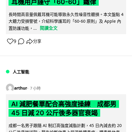
耳機用戶謹守「60-60」鐵律
長時間高音量佩戴耳機可能導致永久性噪音性聽損。本文盤點 4
大聽力受損警號，介紹科學護耳的「60-60 原則」及 Apple 內
閱讀全文
置防護功能，...
9
分享
人工智能
arthur
7 小時
AI 減肥餐單配合高強度操練 成都男
45 日減 20 公斤後多器官衰竭
成都一名男子跟隨 AI 制訂高強度減脂計劃，45 日內減去約 20