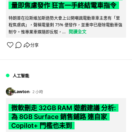
量即焦慮發作 狂言一手終結電車指令
特朗普在拉斯維加斯造勢大會上公開嘲諷電動車車主患有「里
程焦慮病」，聲稱電量剩 75% 便發作，並重申已廢除電動車強
閱讀全文
制令。惟專業車媒隨即反駁，...
分享
人工智能
Lawton
2 小時
微軟刪走 32GB RAM 遊戲建議 分析:
為 8GB Surface 銷售鋪路 連自家
Copilot+ 門檻也未到