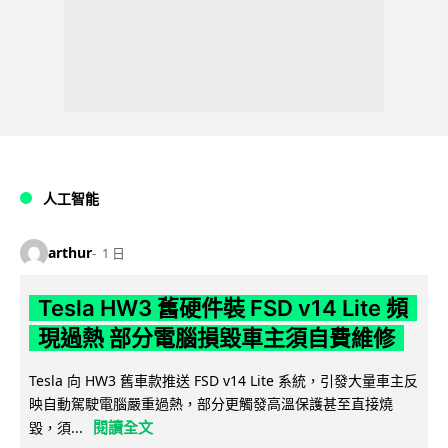
人工智能
arthur
1 日
Tesla HW3 舊硬件裝 FSD v14 Lite 頻
現過熱 部分電腦損毀車主須自費維修
Tesla 向 HW3 舊車款推送 FSD v14 Lite 系統，引發大量車主反
映自動駕駛電腦嚴重過熱，部分更觸發高溫保護甚至直接燒
閱讀全文
毀，須...