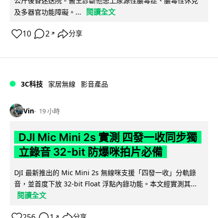
公斤後昏迷送院。醫生診斷他患上尿源性膿毒症、膿毒性休克
閱讀全文
及多器官功能障礙。...
10
2
分享
↗
3C科技
家居無線
影音產品
Vin
19 小時
DJI Mic Mini 2s 實測 四發一收同步獨
立錄音 32-bit 防爆咪拍片必備
DJI 最新推出的 Mic Mini 2s 無線咪支援「四發一收」分軌錄
音，並首度下放 32-bit Float 浮點內錄功能。本文經實測其...
閱讀全文
256
1
分享
↗