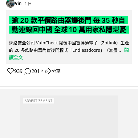
Vin
1 日
逾 20 款平價路由器爆後門 每 35 秒自
動連線回中國 全球 10 萬用家私隱堪憂
網絡安全公司 VulnCheck 揭發中國智博通電子（Zbtlink）生產
閱
的 20 多款路由器內置後門程式「Endlessdoors」（無盡...
讀全文
939
201
分享
↗
ADVERTISEMENT