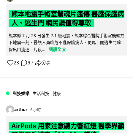
熊本地震手術室驚魂片瘋傳 醫護保護病
人、逃生門 網民讚值得尊敬
熊本縣 7 月 28 日發生 7.1 級地震，熊本綜合醫院手術室鏡頭拍
下地震一刻，醫護人員臨危不亂保護病人，更馬上開逃生門確
閱讀全文
保出口流通。片段...
23
9
分享
↗
科技娛樂
生活科技
健康
arthur
6 小時
AirPods 用家注意聽力響紅燈 醫學界籲