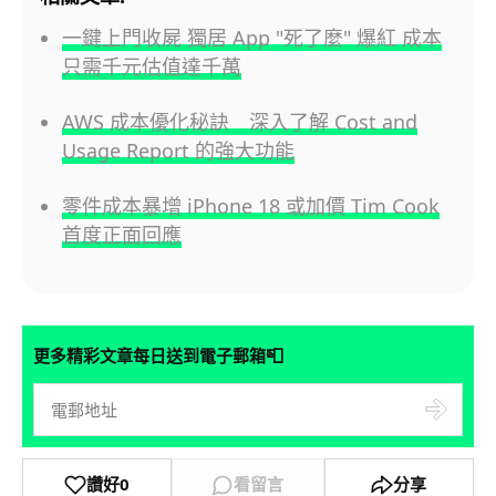
一鍵上門收屍 獨居 App "死了麼" 爆紅 成本
只需千元估值達千萬
AWS 成本優化秘訣 深入了解 Cost and
Usage Report 的強大功能
零件成本暴增 iPhone 18 或加價 Tim Cook
首度正面回應
📮
更多精彩文章每日送到電子郵箱
讚好
0
看留言
分享