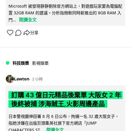
Microsoft 被發現靜靜刪除官方網站上，對遊戲玩家要為電腦配
置 32GB RAM 的建議。分析指微軟同時新推出的 8GB RAM 入
閱讀全文
門...
分享
科技娛樂
影視娛樂
Lawton
2 小時
訂購 43 億日元精品後棄單 大阪女 2 年
後終被捕 涉海賊王,火影周邊產品
日本警視廳神田署 8 月 6 日公布，拘捕一名 32 歲大阪女子，
指她涉嫌在出版巨頭集英社旗下官方網店「JUMP
閱讀全文
CHARACTERS ST...