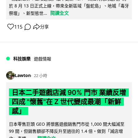
於 8 月 13 日正式上線，帶來全新區域「盤蛇島」、地城「毒牙
閱讀全文
祭壇」、新型態世...
115
分享
科技娛樂
遊戲情報
Lawton
22 小時
日本二手遊戲店減 90% 門市 業績反增
四成 "懷舊"在 Z 世代變成最潮「新鮮
感」
日本零售巨頭 GEO 將懷舊遊戲銷售門市從 1,000 間大幅減至
99 間，但銷售額卻不降反升至過往的 1.4 倍。做到「減店增