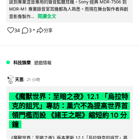
談到專業混音專用的聲音監聽耳機，Sony 經典 MDR-7506 到
MDR-M1 專業錄音室耳機都為人熟悉。而現在舞台製作者與創
閱讀全文
意影像製作...
34
3
分享
↗
科技娛樂
遊戲情報
天恩
21 小時
《魔獸世界：至暗之夜》12.1 「烏拉特
克的詛咒」專訪：巢穴不為提高世界首
領門檻而設 《諸王之眠》縮短約 10 分
鐘
《魔獸世界：至暗之夜》版本更新 12.1「烏拉特克的詛咒」將