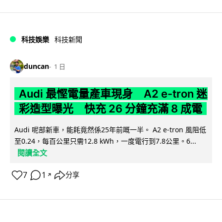
科技娛樂
科技新聞
duncan
1 日
Audi 最慳電量產車現身 A2 e-tron 迷
彩造型曝光 快充 26 分鐘充滿 8 成電
Audi 呢部新車，能耗竟然係25年前嘅一半。 A2 e-tron 風阻低
至0.24，每百公里只需12.8 kWh，一度電行到7.8公里。6...
閱讀全文
7
1
分享
↗