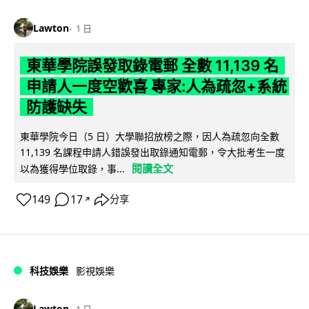
Lawton
1 日
東華學院誤發取錄電郵 全數 11,139 名
申請人一度空歡喜 專家:人為疏忽+系統
防護缺失
東華學院今日（5 日）大學聯招放榜之際，因人為疏忽向全數
11,139 名課程申請人錯誤發出取錄通知電郵，令大批考生一度
閱讀全文
以為獲得學位取錄，事...
149
17
分享
↗
科技娛樂
影視娛樂
Lawton
1 日