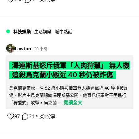
科技娛樂
生活娛樂
城中熱話
Lawton
20 小時
澤連斯基怒斥俄軍「人肉狩獵」 無人機
追殺烏克蘭小販近 40 秒仍被炸傷
烏克蘭克爾松一名 52 歲小販被俄軍無人機追擊近 40 秒後被炸
傷，影片由烏克蘭總統澤連斯基公開。他直斥俄軍對平民進行
閱讀全文
「狩獵式」攻擊，烏克蘭...
97
31
分享
↗