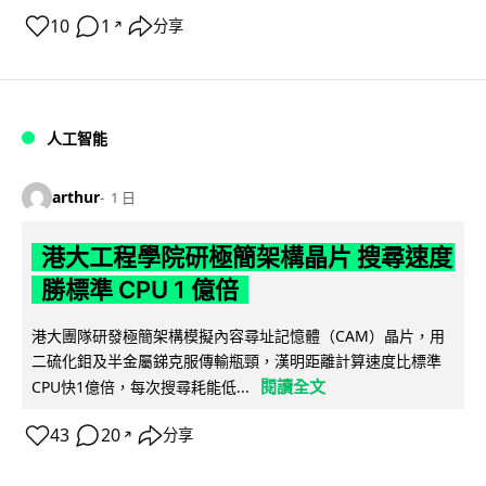
10
1
分享
↗
人工智能
arthur
1 日
港大工程學院研極簡架構晶片 搜尋速度
勝標準 CPU 1 億倍
港大團隊研發極簡架構模擬內容尋址記憶體（CAM）晶片，用
二硫化鉬及半金屬銻克服傳輸瓶頸，漢明距離計算速度比標準
閱讀全文
CPU快1億倍，每次搜尋耗能低...
43
20
分享
↗