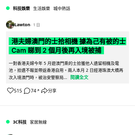
科技娛樂
生活娛樂
城中熱話
Lawton
1 日
港夫婦澳門的士拾相機 據為己有被的士
Cam 睇到 2 個月後再入境被捕
一對香港夫婦今年 5 月遊澳門乘的士拾獲他人遺留相機及電
池，拾遺不報並帶返香港自用。兩人本月 2 日經港珠澳大橋再
閱讀全文
次入境澳門時，被治安警察局...
515
74
分享
↗
3C科技
家居無線