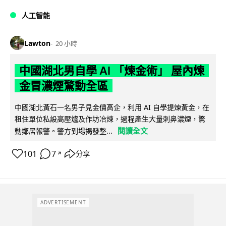
人工智能
Lawton
20 小時
中國湖北男自學 AI 「煉金術」 屋內煉
金冒濃煙驚動全區
中國湖北黃石一名男子見金價高企，利用 AI 自學提煉黃金，在
租住單位私設高壓爐及作坊冶煉，過程產生大量刺鼻濃煙，驚
閱讀全文
動鄰居報警。警方到場揭發整...
101
7
分享
↗
ADVERTISEMENT