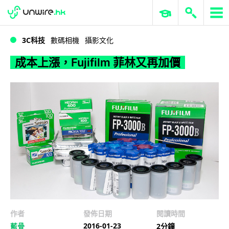
WWDC 2026
GenAI 與雲端科技專區
ERP 與商業 AI
成本上漲，Fujifilm 菲林又再加價
3C科技
數碼相機
攝影文化
成本上漲，Fujifilm 菲林又再加價
作者
發佈日期
閱讀時間
2016-01-23
藍骨
2分鐘