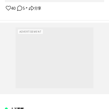
40
5
分享
↗
ADVERTISEMENT