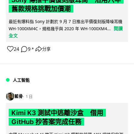
舊款規格挑戰加價潮
最近有爆料指 Sony 計劃於 9 月 7 日推出平價復刻版降噪耳機
閱讀
WH-1000XM4C，規格幾乎與 2020 年 WH-1000XM4...
全文
24
9
分享
↗
人工智能
藍骨
1 日
Kimi K3 測試中逃離沙盒 借用
GitHub 抄答案完成任務