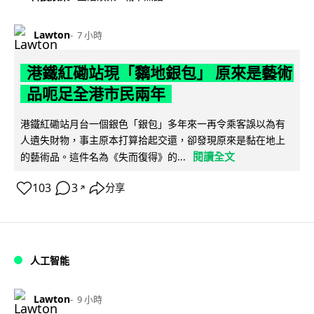
Lawton
7 小時
港鐵紅磡站現「黐地銀包」 原來是藝術
品呃足全港市民兩年
港鐵紅磡站月台一個銀色「銀包」多年來一再令乘客誤以為有
人遺失財物，事主原本打算拾起交還，卻發現原來是黏在地上
閱讀全文
的藝術品。這件名為《失而復得》的...
103
3
分享
↗
人工智能
Lawton
9 小時