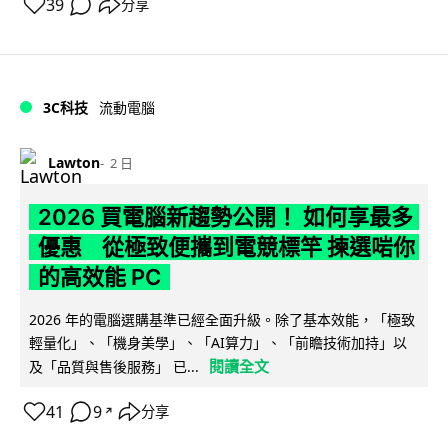
39
分享
3C科技
流動電腦
Lawton
2 日
2026 買電腦新趨勢公開！ 如何享最多
優惠 從極致便攜到電競標竿 揀選啱你
的高效能 PC
2026 年的電腦選購基準已經全面升級。除了基本效能，「極致
輕量化」、「機身美學」、「AI算力」、「前瞻技術加持」以
閱讀全文
及「品質與售後服務」 已...
41
9
分享
↗