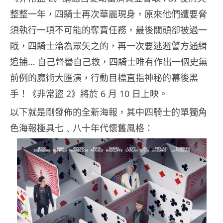
整整一年，四騎士再次華麗現身，原來他們遭要脅
須執行一項不可能的奪寶任務，最後關頭卻被過一
戙，四騎士淪為眾矢之的，再一次要逃避警方通緝
追捕… 自己聲譽自己救，四騎士唯有作出一個史無
前例的魔術大匯演，行動目標直指神秘的幕後黑
手！《非常盜 2》將於 6 月 10 日上映。
以下就是剛發佈的全新海報，其中四騎士的單獨角
色海報極具七﹑八十年代懷舊風格：