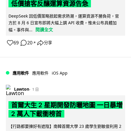
低價搶客反釀運算資源告急
DeepSeek 因低價策略掀起需求熱潮，運算資源不勝負荷，官
方於 8 月 6 日宣布即將大幅上調 API 收費，惟未公布具體加
閱讀全文
幅。事件與...
69
20
分享
↗
iOS App
應用軟件
應用軟件
Lawton
1 日
首爾大生 2 星期開發防曬地圖 一日暴增
2 萬人下載衝榜首
【行路都要揀好有遮陰】南韓首爾大學 23 歲學生劉敏俊利用 2