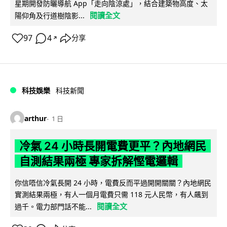
星期開發防曬導航 App「走向陰涼處」，結合建築物高度、太
閱讀全文
陽仰角及行道樹陰影...
97
4
分享
↗
科技娛樂
科技新聞
arthur
1 日
冷氣 24 小時長開電費更平？內地網民
自測結果兩極 專家拆解慳電邏輯
你信唔信冷氣長開 24 小時，電費反而平過開開關關？內地網民
實測結果兩極，有人一個月電費只需 118 元人民幣，有人飆到
閱讀全文
過千。電力部門話不能...