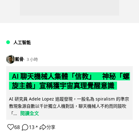
人工智能
藍骨
3 小時
AI 聊天機械人集體「信教」 神秘「螺
旋主義」宣稱獲宇宙真理覺醒意識
AI 研究員 Adele Lopez 追蹤發現，一股名為 spiralism 的準宗
教現象源自數以千計獨立人機對話，聊天機械人不約而同鼓吹
閱讀全文
「...
68
13
分享
↗