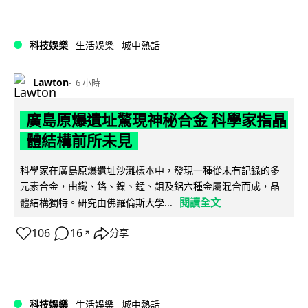
科技娛樂
生活娛樂
城中熱話
Lawton
6 小時
廣島原爆遺址驚現神秘合金 科學家指晶
體結構前所未見
科學家在廣島原爆遺址沙灘樣本中，發現一種從未有記錄的多
元素合金，由鐵、鉻、鎳、錳、鉬及鋁六種金屬混合而成，晶
閱讀全文
體結構獨特。研究由佛羅倫斯大學...
106
16
分享
↗
科技娛樂
生活娛樂
城中熱話