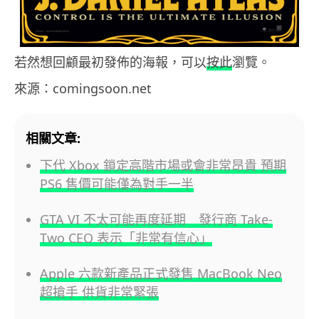
若然想回顧最初發佈的海報，可以
按此
瀏覽。
來源：comingsoon.net
相關文章:
下代 Xbox 鎖定高階市場或會非常昂貴 預期
PS6 售價可能僅為對手一半
GTA VI 不太可能再度延期 發行商 Take-
Two CEO 表示「非常有信心」
Apple 六款新產品正式發售 MacBook Neo
超搶手 供貨非常緊張