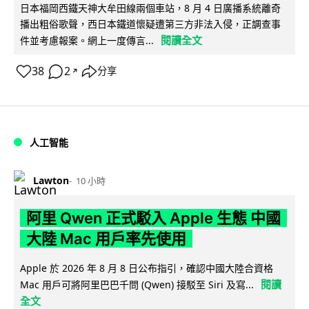
日本福岡西鐵天神大牟田線兩個車站，8 月 4 日廣播系統離奇
播出粗俗歌聲，西日本鐵道懷疑遭第三方非法入侵，正調查事
閱讀全文
件並考慮報案。網上一度傳言...
38
2
分享
↗
人工智能
Lawton
10 小時
阿里 Qwen 正式駁入 Apple 生態 中國
大陸 Mac 用戶率先使用
Apple 於 2026 年 8 月 8 日公布指引，確認中國大陸合資格
閱讀
Mac 用戶可將阿里巴巴千問 (Qwen) 接駁至 Siri 及寫...
全文