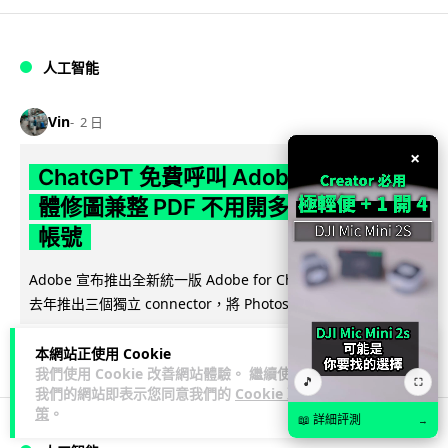
人工智能
Vin
2 日
×
ChatGPT 免費呼叫 Adobe 一句話跨軟
體修圖兼整 PDF 不用開多個 APP 兼免
帳號
Adobe 宣布推出全新統一版 Adobe for ChatGPT 外掛，取代
閱讀全文
去年推出三個獨立 connector，將 Photoshop、...
144
11
分享
↗
本網站正使用 Cookie
我們使用 Cookie 改善網站體驗。 繼續使用
🎵
⛶
我們的網站即表示您同意我們的
Cookie 政
策
。
📖 詳細評測
→