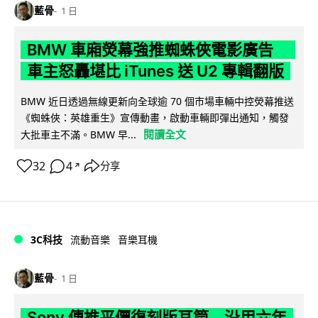
藍骨
1 日
BMW 車廂熒幕強推蜘蛛俠電影廣告
車主怒轟堪比 iTunes 送 U2 專輯翻版
BMW 近日透過無線更新向全球逾 70 個市場車輛中控熒幕推送
《蜘蛛俠：英雄重生》宣傳動畫，啟動車輛即彈出通知，觸發
閱讀全文
大批車主不滿。BMW 早...
32
4
分享
↗
3C科技
流動音樂
音樂耳機
藍骨
1 日
Sony 傳推平價復刻版耳筒 沿用六年