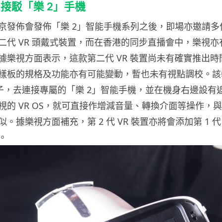
-C 接駁「樂 2」手機
京發佈會發佈「樂 2」智能手機系列之後，即場亦邀請多位
二代 VR 頭戴式裝置，而在香港的同步直播會中，樂視亦
據樂視方面表示，這款第二代 VR 裝置尚未有確實推出時
樣板的規格及功能亦有可能變動，暫也未有視點調校。該
-C 端子，去連接專屬的「樂 2」智能手機，並在機身右邊設
的 VR OS，就可直接作增減音量、轉換介面等操作，與 S
相似。據樂視方面補充，第 2 代 VR 裝置亦將會添加第 1 代 L
。