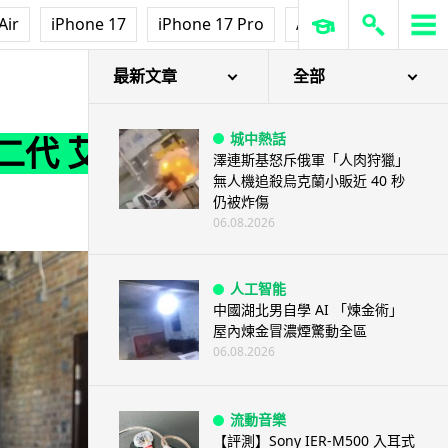
Air
iPhone 17
iPhone 17 Pro
AirPods Pro 3
Ap
最新文章
全部
城中熱話
 二代 艾
澤連斯基怒斥俄軍「人肉狩獵」
無人機追殺烏克蘭小販近 40 秒
仍被炸傷
06.08.2026
人工智能
中國湖北男自學 AI 「煉金術」
屋內煉金冒濃煙驚動全區
06.08.2026
流動音樂
【評測】Sony IER-M500 入耳式