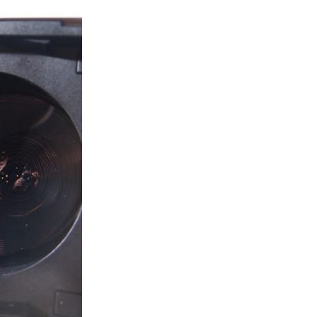
港大工程學院研極簡架構晶片 搜
尋速度勝標準 CPU 1 億倍
06.08.2026
人工智能
靠快閃記憶體紓緩 DRAM 不足
KIOXIA 推 XL1 記憶體...
05.08.2026
資訊保安
東華學院誤發取錄電郵 全數
11,139 名申請人一度空歡喜 ...
05.08.2026
影視娛樂
Nicolas Cage 主演未上映電影
Netflix 遺失未加...
05.08.2026