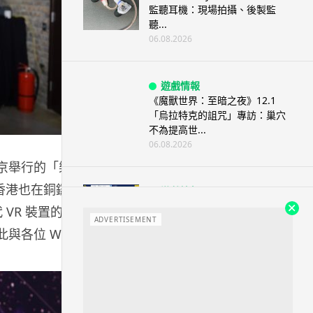
監聽耳機：現場拍攝、後製監
聽...
06.08.2026
遊戲情報
《魔獸世界：至暗之夜》12.1
「烏拉特克的詛咒」專訪：巢穴
不為提高世...
06.08.2026
北京舉行的「樂
視香港也在銅鑼灣
遊戲情報
日本二手遊戲店減 90% 門市 業
VR 裝置的工
績反增四成 “懷...
ADVERTISEMENT
各位 Wire
06.08.2026
人工智能
Meta AI 模型測試期間入侵他家
公司 三大 AI 巨頭接連曝安全