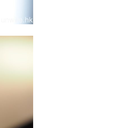
區塊鏈
Fun Coffee 咖啡騙局爆煲 咖啡
包裝虛擬貨幣投資騙局 ...
05.08.2026
智慧城市
網約車條例生效 有司機暫時停工
避風頭 的士業界籲白牌 &#8...
05.08.2026
人工智能
白宮拒測中國開放 AI 模型 業界
質疑安全框架選擇性執行
05.08.2026
人工智能
地盤偷吸煙難逃高空法眼 勞工處