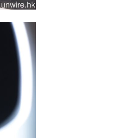
人工智能
Elon Musk: SpaceX 將挑戰萬億
年收入 目標明年數據...
05.08.2026
人工智能
港大研原子級新晶片 AI 搜尋速度
提升一億倍 手機人臉識別免上雲
端
05.08.2026
旅遊
中國大陸航線燃油附加費今日再
降 連續 3 個月下調
05.08.2026