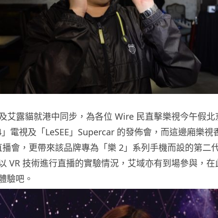
rd 及艾露貓就港中同步，為各位 Wire 民直擊樂視今午假
4」電視及「LeSEE」Supercar 的發佈會，而這邊廂樂
直播會，更帶來該品牌專為「樂 2」系列手機而設的第二代 
 VR 技術進行直播的實驗情況，艾域亦有到場參與，在此與
體驗吧。