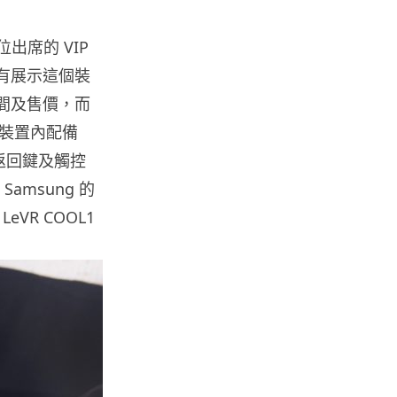
06.08.2026
出席的 VIP
城中熱話
有展示這個裝
家長無得慳錢買二手書 電子啟動
碼鎖死二手教科書 學生無法做功
間及售價，而
課
裝置內配備
06.08.2026
有返回鍵及觸控
amsung 的
遊戲情報
eVR COOL1
PlayStation 確認停產實體光碟
包裝印出重要通告 2...
06.08.2026
人工智能
Samsung 展示 Galaxy AI 新方
向 未來手機毋須輸入文字...
06.08.2026