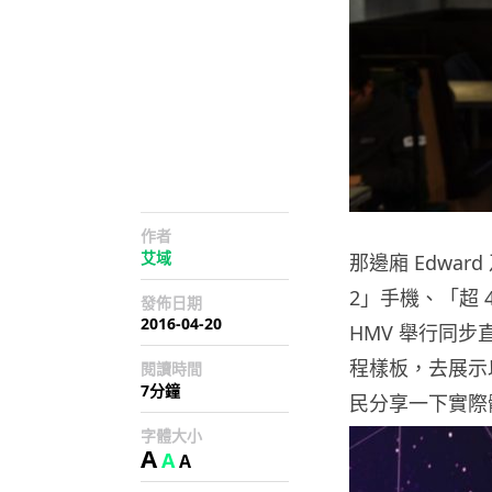
作者
艾域
那邊廂 Edwa
2」手機、「超 
發佈日期
2016-04-20
HMV 舉行同步
程樣板，去展示以
閱讀時間
7分鐘
民分享一下實際
字體大小
A
A
A