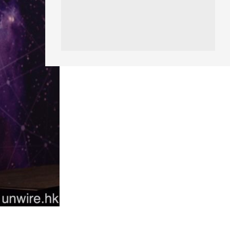
漏...
06.08.2026
科技新聞
Audi 最慳電量產車現身 A2 e-
tron 迷彩造型曝光 快充 2...
06.08.2026
城中熱話
法國 8 月 11 日出新例 未經同意
嚴禁 Cold Call 違規企...
06.08.2026
人工智能
華為科學家警告 NVIDIA 已近物
理極限 華為「韜定律」可繞過
摩...