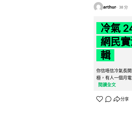
arthur
38 分
冷氣 
網民實
輯
你信唔信冷氣長開
極，有人一個月電費
閱讀全文
分享