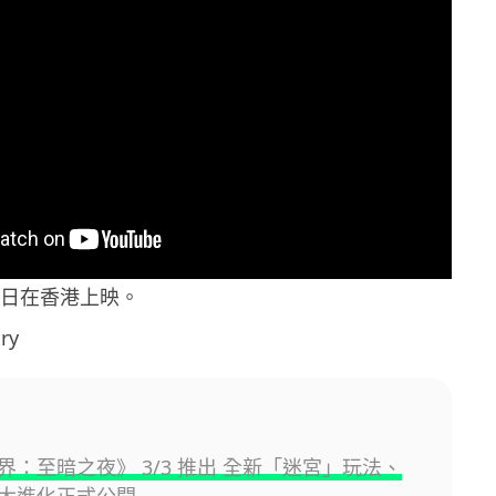
9 日在香港上映。
ry
界：至暗之夜》 3/3 推出 全新「迷宮」玩法、
大進化正式公開