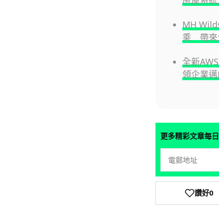
MH Wild
乘 帶來
全新AWS
領企業邁
更多精彩文章每日
讚好
0