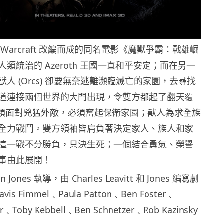
Warcraft 改編而成的同名電影《魔獸爭霸：戰雄崛
類統治的 Azeroth 王國一直和平安定；而在另一
人 (Orcs) 卻要無奈逃離瀕臨滅亡的家園，去尋找
道連接兩個世界的大門出現，令雙方都起了翻天覆
人類面對兇猛外敵，必須奮起保衛家園；獸人為求全族
全力戰鬥。雙方領袖皆肩負著決定家人、族人和家
這一戰不分勝負，只決生死；一個結合勇氣、榮譽
事由此展開！
Jones 執導，由 Charles Leavitt 和 Jones 編寫劇
s Fimmel﹑Paula Patton﹑Ben Foster﹑
r﹑Toby Kebbell﹑Ben Schnetzer﹑Rob Kazinsky