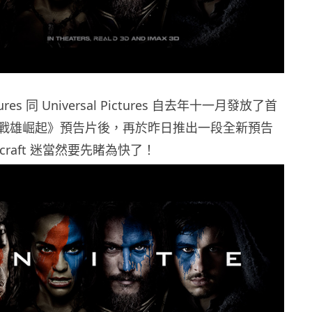
ctures 同 Universal Pictures 自去年十一月發放了首
戰雄崛起》預告片後，再於昨日推出一段全新預告
craft 迷當然要先睹為快了！