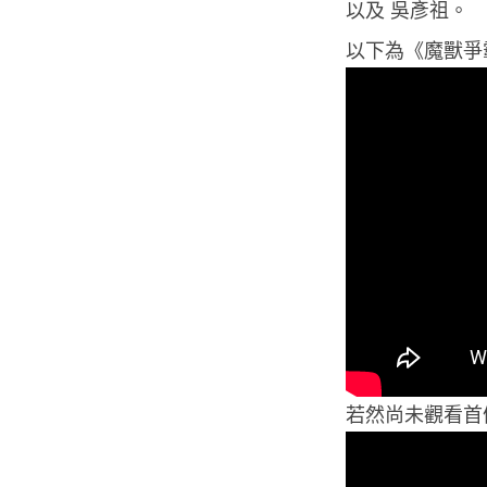
以及 吳彥祖。
以下為《魔獸爭
若然尚未觀看首