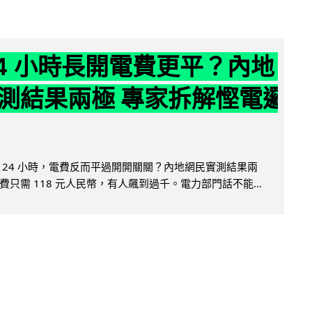
24 小時長開電費更平？內地
測結果兩極 專家拆解慳電邏
 24 小時，電費反而平過開開關關？內地網民實測結果兩
只需 118 元人民幣，有人飆到過千。電力部門話不能...