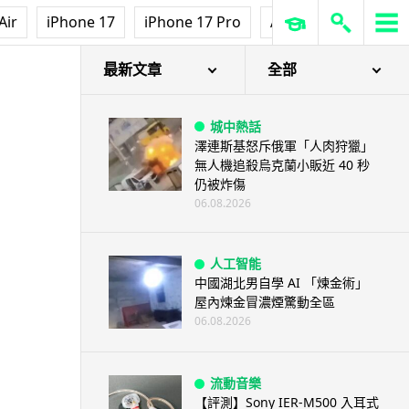
Air
iPhone 17
iPhone 17 Pro
AirPods Pro 3
Ap
最新文章
全部
城中熱話
澤連斯基怒斥俄軍「人肉狩獵」
無人機追殺烏克蘭小販近 40 秒
仍被炸傷
06.08.2026
人工智能
中國湖北男自學 AI 「煉金術」
屋內煉金冒濃煙驚動全區
06.08.2026
流動音樂
【評測】Sony IER-M500 入耳式