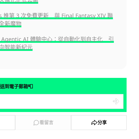
s 推第 3 次免費更新 與 Final Fantasy XIV 聯
全新魔物
 Agentic AI 體驗中心：從自動化到自主化 引
向智能新紀元
📮
送到電子郵箱
看留言
分享