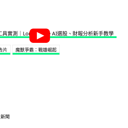
告片
魔獸爭霸：戰雄崛起
技新聞