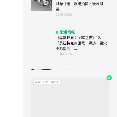
監聽耳機：現場拍攝、後製監
聽...
06.08.2026
遊戲情報
《魔獸世界：至暗之夜》12.1
「烏拉特克的詛咒」專訪：巢穴
不為提高世...
06.08.2026
遊戲情報
日本二手遊戲店減 90% 門市 業
績反增四成 “懷...
ADVERTISEMENT
06.08.2026
人工智能
Meta AI 模型測試期間入侵他家
公司 三大 AI 巨頭接連曝安全