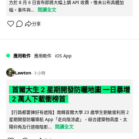
方於 8 月 6 日宣布即將大幅上調 API 收費，惟未公布具體加
閱讀全文
幅。事件與...
分享
iOS App
應用軟件
應用軟件
Lawton
3 小時
首爾大生 2 星期開發防曬地圖 一日暴增
2 萬人下載衝榜首
【行路都要揀好有遮陰】南韓首爾大學 23 歲學生劉敏俊利用 2
星期開發防曬導航 App「走向陰涼處」，結合建築物高度、太
閱讀全文
陽仰角及行道樹陰影...