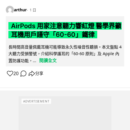
arthur
1 日
AirPods 用家注意聽力響紅燈 醫學界籲
耳機用戶謹守「60-60」鐵律
長時間高音量佩戴耳機可能導致永久性噪音性聽損。本文盤點 4
大聽力受損警號，介紹科學護耳的「60-60 原則」及 Apple 內
閱讀全文
置防護功能，...
20
分享
ADVERTISEMENT