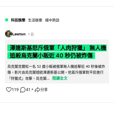
科技娛樂
生活娛樂
城中熱話
Lawton
1 日
澤連斯基怒斥俄軍「人肉狩獵」 無人機
追殺烏克蘭小販近 40 秒仍被炸傷
烏克蘭克爾松一名 52 歲小販被俄軍無人機追擊近 40 秒後被炸
傷，影片由烏克蘭總統澤連斯基公開。他直斥俄軍對平民進行
閱讀全文
「狩獵式」攻擊，烏克蘭...
119
41
分享
↗