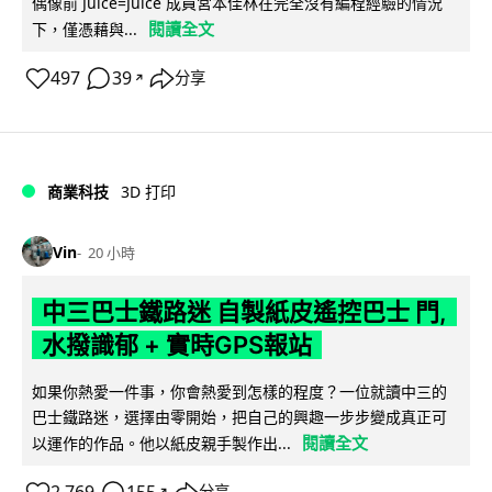
偶像前 Juice=Juice 成員宮本佳林在完全沒有編程經驗的情況
閱讀全文
下，僅憑藉與...
497
39
分享
↗
商業科技
3D 打印
Vin
20 小時
中三巴士鐵路迷 自製紙皮遙控巴士 門,
水撥識郁 + 實時GPS報站
如果你熱愛一件事，你會熱愛到怎樣的程度？一位就讀中三的
巴士鐵路迷，選擇由零開始，把自己的興趣一步步變成真正可
閱讀全文
以運作的作品。他以紙皮親手製作出...
↗