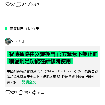
67
9
分享
↗
商業科技
資訊保安
Vin
1 日
智博通路由器爆後門 官方緊急下架止血
稱漏洞是功能在維修時使用
中國網通廠商智博通電子（Zbtlink Electronics）旗下的路由器
產品爆出嚴重安全漏洞，被發現每 35 秒便會與中國伺服器連
閱讀全文
線，旗...
327
73
分享
↗