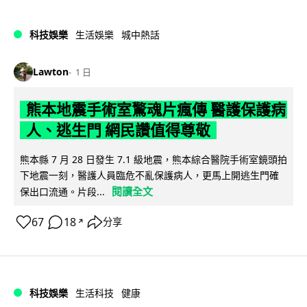
科技娛樂
生活娛樂
城中熱話
Lawton
1 日
熊本地震手術室驚魂片瘋傳 醫護保護病
人、逃生門 網民讚值得尊敬
熊本縣 7 月 28 日發生 7.1 級地震，熊本綜合醫院手術室鏡頭拍
下地震一刻，醫護人員臨危不亂保護病人，更馬上開逃生門確
閱讀全文
保出口流通。片段...
67
18
分享
↗
科技娛樂
生活科技
健康