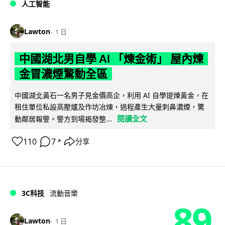
人工智能
Lawton
1 日
中國湖北男自學 AI 「煉金術」 屋內煉
金冒濃煙驚動全區
中國湖北黃石一名男子見金價高企，利用 AI 自學提煉黃金，在
租住單位私設高壓爐及作坊冶煉，過程產生大量刺鼻濃煙，驚
閱讀全文
動鄰居報警。警方到場揭發整...
110
7
分享
↗
3C科技
流動音樂
89
Lawton
1 日