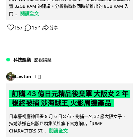
置 32GB RAM 的建議。分析指微軟同時新推出的 8GB RAM 入
閱讀全文
門...
157
15
分享
↗
科技娛樂
影視娛樂
Lawton
1 日
訂購 43 億日元精品後棄單 大阪女 2 年
後終被捕 涉海賊王,火影周邊產品
日本警視廳神田署 8 月 6 日公布，拘捕一名 32 歲大阪女子，
指她涉嫌在出版巨頭集英社旗下官方網店「JUMP
閱讀全文
CHARACTERS ST...