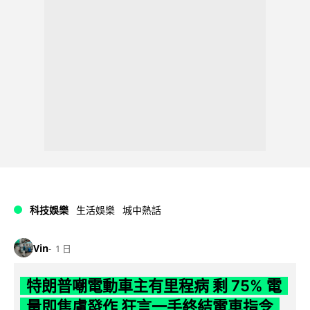
科技娛樂
生活娛樂
城中熱話
Vin
1 日
特朗普嘲電動車主有里程病 剩 75% 電
量即焦慮發作 狂言一手終結電車指令