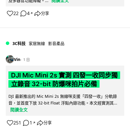
閱讀全文
及多器官功能障礙。...
22
4
分享
↗
3C科技
家居無線
影音產品
Vin
1 日
DJI Mic Mini 2s 實測 四發一收同步獨
立錄音 32-bit 防爆咪拍片必備
DJI 最新推出的 Mic Mini 2s 無線咪支援「四發一收」分軌錄
音，並首度下放 32-bit Float 浮點內錄功能。本文經實測其...
閱讀全文
251
1
分享
↗