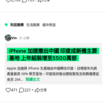
2,769
155
分享
科技娛樂
生活娛樂
城中熱話
Vin
21 小時
iPhone 加速撤出中國 印度成新機主要
基地 上年組裝增至5500萬部
Apple 加速將 iPhone 生產線由中國轉往印度，目標兩年內將
產量最高 50% 移至當地。印度政府推出關稅豁免及稅務優惠延
閱讀全文
長至 204...
471
221
分享
↗