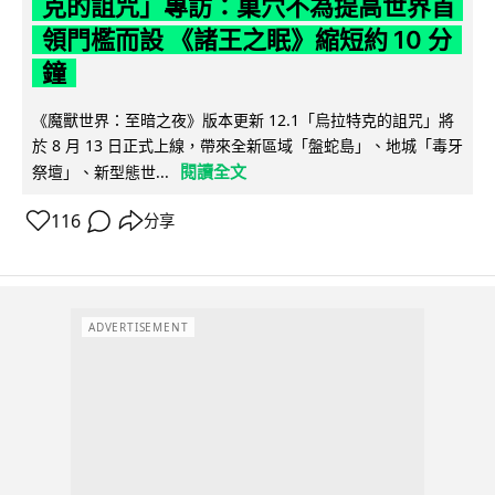
克的詛咒」專訪：巢穴不為提高世界首
領門檻而設 《諸王之眠》縮短約 10 分
鐘
《魔獸世界：至暗之夜》版本更新 12.1「烏拉特克的詛咒」將
於 8 月 13 日正式上線，帶來全新區域「盤蛇島」、地城「毒牙
閱讀全文
祭壇」、新型態世...
116
分享
ADVERTISEMENT