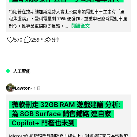
特朗普在拉斯維加斯造勢大會上公開嘲諷電動車車主患有「里
程焦慮病」，聲稱電量剩 75% 便發作，並重申已廢除電動車強
閱讀全文
制令。惟專業車媒隨即反駁，...
570
259
分享
↗
人工智能
Lawton
1 日
微軟刪走 32GB RAM 遊戲建議 分析:
為 8GB Surface 銷售鋪路 連自家
Copilot+ 門檻也未到
Microsoft 被發現靜靜刪除官方網站上，對遊戲玩家要為電腦配