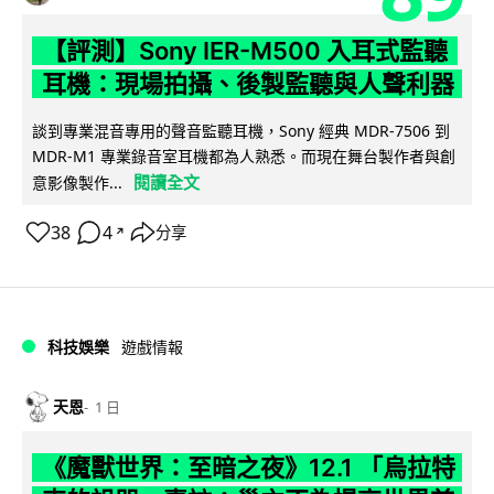
【評測】Sony IER-M500 入耳式監聽
耳機：現場拍攝、後製監聽與人聲利器
談到專業混音專用的聲音監聽耳機，Sony 經典 MDR-7506 到
MDR-M1 專業錄音室耳機都為人熟悉。而現在舞台製作者與創
閱讀全文
意影像製作...
38
4
分享
↗
科技娛樂
遊戲情報
天恩
1 日
《魔獸世界：至暗之夜》12.1 「烏拉特