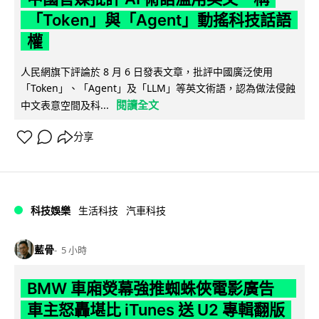
「Token」與「Agent」動搖科技話語
權
人民網旗下評論於 8 月 6 日發表文章，批評中國廣泛使用
「Token」、「Agent」及「LLM」等英文術語，認為做法侵蝕
閱讀全文
中文表意空間及科...
分享
科技娛樂
生活科技
汽車科技
藍骨
5 小時
BMW 車廂熒幕強推蜘蛛俠電影廣告
車主怒轟堪比 iTunes 送 U2 專輯翻版