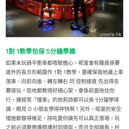
1對 1教學包保 5分鐘學識
如果未玩過平衝車都唔駛擔心。呢度會有職員係賽
道外的長方形範圍作 1對 1教學，要確保我地識上車
落車、向前向後、轉左轉右 同 控制速度 先出得去
賽道玩。佢地都教得好細心架，會係前面拖住你
行，連經常「撞車」的依莉詩都可以係 5分鐘學得
識，眼見 D 小朋友學得仲快啊！另外，呢度的安全
措施都做得幾足，除咗要你識先可以真正落場，玩
之前必須要帶護膝護肘同頭盔，而且全部牆角，柱