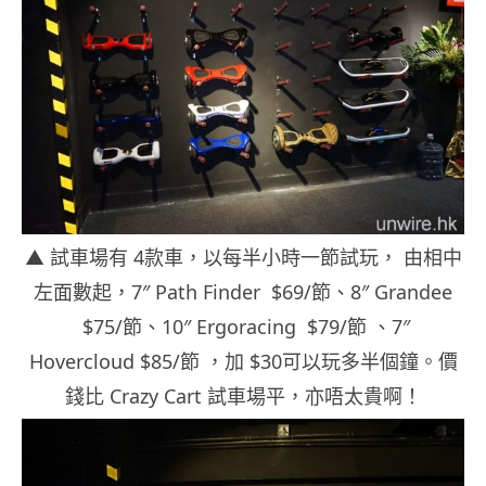
▲ 試車場有 4款車，以每半小時一節試玩， 由相中
左面數起，7″ Path Finder $69/節、8″ Grandee
$75/節、10″ Ergoracing $79/節 、7″
Hovercloud $85/節 ，加 $30可以玩多半個鐘。價
錢比 Crazy Cart 試車場平，亦唔太貴啊！