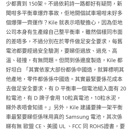
少都賣到 150架。不過依莉詩一路都好有疑問，新
聞咁多平衡車爆炸事故，佢地開個試車場咁未好多
個爆彈一齊運作？Kile 就表示唔駛擔心，因為佢地
公司本身有生產線自己整平衡車，雖然個樣同市面
的差唔多，不過分別在於零件做足安全要求，每舊
電池都要經過安全驗測，要睇佢過放、過充、高
溫、碰撞，有無問題。但問到係邊度製造，Kile 都
好坦白 「其實依家大部份都係中國造，就算標明其
他產地，零件都係係中國造。其實最緊要係花成本
去做足安全要求，有 D 平衡車一個電池組入面有 20
粒電池，有 D 牌子會用 10粒真電池，10粒水泥，
睇外表唔會知道。」另外，Kile 建議要揀一架平衡
車最緊要睇佢係咪用真的 Samsung 電池，其次係
睇有無 歐盟 CE、美國 UL 、FCC 同 ROHS證書，要