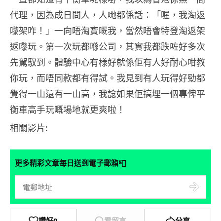
代理，因為成日問人，人哋都係話：「喔，我淘返
嚟架咋！」一向唔淘寶嘅我，當然唔會特登淘返架
返嚟玩。第一次玩都喺公司，其實我都跌咗好多次
先駕馭到。體驗中心有樣好就係佢有人好耐心咁教
你玩，而唔同款都有得試。我見到有人玩得好勁都
覺得一山還有一山高，我諗如果佢搞埋一個專俾平
衡車高手玩嘅場地就更爽啦！
相關影片:
📮
更多精彩文章每日送到電子郵箱
讚好
0
看留言
分享