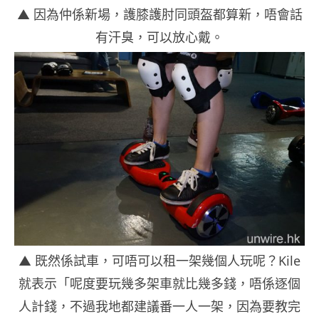
▲ 因為仲係新場，護膝護肘同頭盔都算新，唔會話
有汗臭，可以放心戴。
▲ 既然係試車，可唔可以租一架幾個人玩呢？Kile
就表示「呢度要玩幾多架車就比幾多錢，唔係逐個
人計錢，不過我地都建議番一人一架，因為要教完