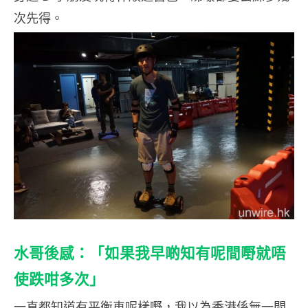
次先得。
水哥後感：「如果我早啲知有呢間嘢就唔
使跌咁多次」
一直都知道有平衡車呢樣嘢，我以為香港係無一間