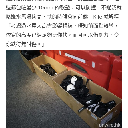
邊都包咗最少 10mm 的軟墊，可以防撞。不過我就
略嫌水馬唔夠高，扶的時候會向前鎚。Kile 就解釋
「考慮過水馬太高會影響視線，唔知前面點轉彎，
依家的高度已經足夠比你扶，而且可以借到力，令
你跌得無咁傷。」