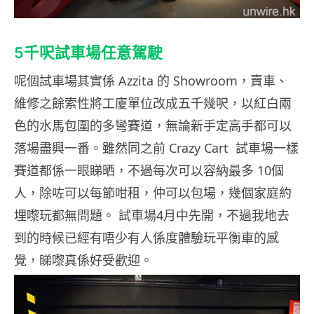
5千呎試車場任意駕駛
呢個試車場其實係 Azzita 的 Showroom，賣車、
維修之餘索性將工廈單位改成五千幾呎，以紅白兩
色的水馬包圍的多彎賽道，無論新手定高手都可以
落場盡興一番。雖然同之前 Crazy Cart 試車場一樣
賽道都係一眼睇晒，不過每次可以容納最多 10個
人，除咗可以每節咁租，仲可以包場，幾個家庭約
埋嚟玩都無問題。 試車場4月中先開，不過我地去
到的時候已經有唔少有人係度體驗玩平衡車的感
覺，睇嚟真係好受歡迎。