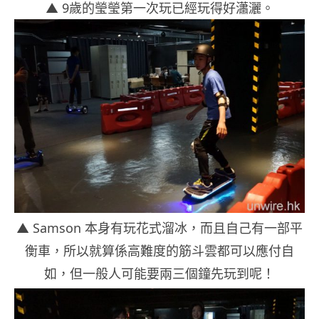
▲ 9歲的瑩瑩第一次玩已經玩得好瀟灑。
▲ Samson 本身有玩花式溜冰，而且自己有一部平
衡車，所以就算係高難度的筋斗雲都可以應付自
如，但一般人可能要兩三個鐘先玩到呢！