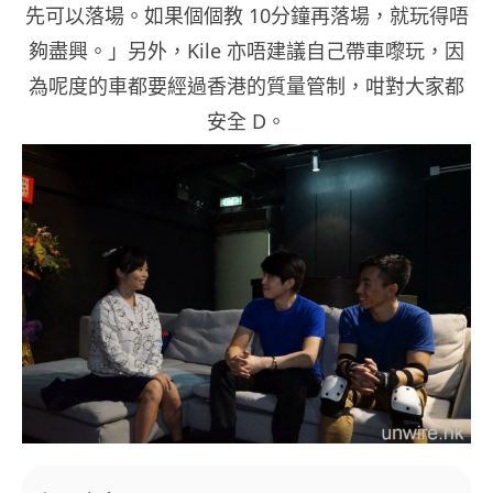
先可以落場。如果個個教 10分鐘再落場，就玩得唔
夠盡興。」另外，Kile 亦唔建議自己帶車嚟玩，因
為呢度的車都要經過香港的質量管制，咁對大家都
安全 D。