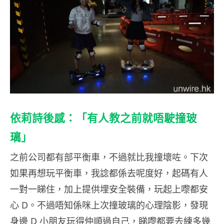
依莉詩後感：「有人教之前就唔駛撞玻
璃」
之前公司都有部平衡車，不過就比我撞壞咗。下次
如果再想玩平衡車，我諗都係去呢度好，起碼有人
一對一睇住，加上提供埋安全裝備，玩起上嚟都安
心 D。不過唔知係咪上次撞玻璃的心理陰影，發現
身邊 D 小朋友玩得仲順過自己，睇嚟都要去練多幾