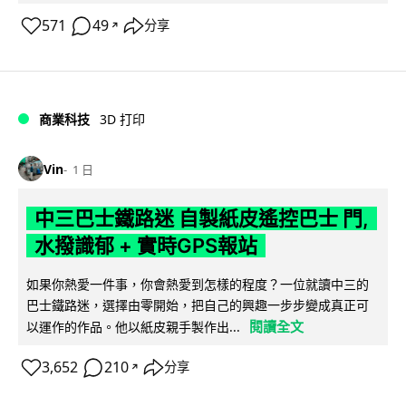
571
49
分享
↗
商業科技
3D 打印
Vin
1 日
中三巴士鐵路迷 自製紙皮遙控巴士 門,
水撥識郁 + 實時GPS報站
如果你熱愛一件事，你會熱愛到怎樣的程度？一位就讀中三的
巴士鐵路迷，選擇由零開始，把自己的興趣一步步變成真正可
閱讀全文
以運作的作品。他以紙皮親手製作出...
3,652
210
分享
↗