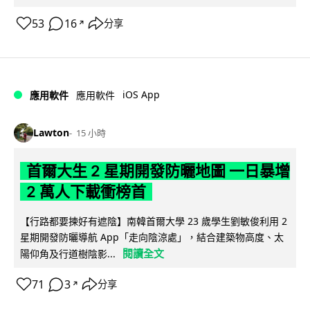
53
16
分享
↗
iOS App
應用軟件
應用軟件
Lawton
15 小時
首爾大生 2 星期開發防曬地圖 一日暴增
2 萬人下載衝榜首
【行路都要揀好有遮陰】南韓首爾大學 23 歲學生劉敏俊利用 2
星期開發防曬導航 App「走向陰涼處」，結合建築物高度、太
閱讀全文
陽仰角及行道樹陰影...
71
3
分享
↗