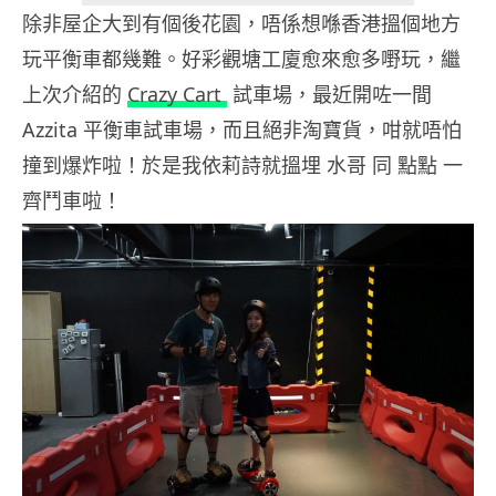
除非屋企大到有個後花園，唔係想喺香港搵個地方
玩平衡車都幾難。好彩觀塘工廈愈來愈多嘢玩，繼
上次介紹的
Crazy Cart
試車場，最近開咗一間
Azzita 平衡車試車場，而且絕非淘寶貨，咁就唔怕
撞到爆炸啦！於是我依莉詩就搵埋 水哥 同 點點 一
齊鬥車啦！