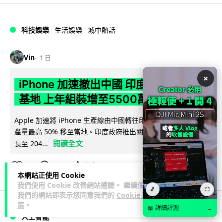
科技娛樂
生活娛樂
城中熱話
Vin
1 日
×
iPhone 加速撤出中國 印度成新機主要
基地 上年組裝增至5500萬部
Apple 加速將 iPhone 生產線由中國轉往印度，目標兩年內將
產量最高 50% 移至當地。印度政府推出關稅豁免及稅務優惠延
閱讀全文
長至 204...
512
237
分享
↗
本網站正使用 Cookie
我們使用 Cookie 改善網站體驗。 繼續使用
🎵
⛶
我們的網站即表示您同意我們的
Cookie 政
策
。
📖 詳細評測
→
人工智能