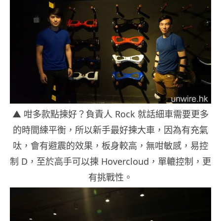
▲ 咁多款點揀好？負責人 Rock 就話細車需要更多
的時間練平衡，所以新手最好揀大車，因為有充氣
呔，會有避震的效果，板身較高，無咁敏感，易控
制 D，至於高手可以揀 Hovercloud，單轆控制，更
有挑戰性。