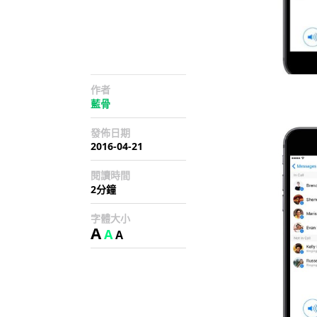
作者
藍骨
發佈日期
2016-04-21
閱讀時間
2分鐘
字體大小
A
A
A