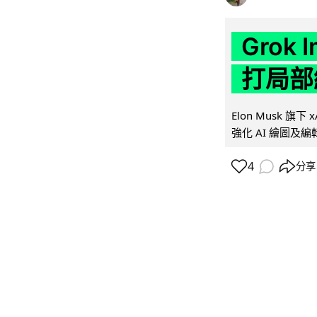
Grok 
打局部
Elon Musk 旗下 x
強化 AI 繪圖及編輯.
4
分享