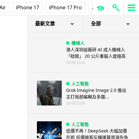
Air
iPhone 17
iPhone 17 Pro
AirPods Pro 3
Ap
最新文章
全部
機械人
港人深圳設廠研 AI 成人機械人
「硅姬」 20 公斤重擬人度極高
08.08.2026
人工智能
Grok Imagine Image 2.0 推出
主打局部編輯及多圖...
08.08.2026
人工智能
低價不再！DeepSeek 大幅加價
在即 低價搶客反釀運算資源告急