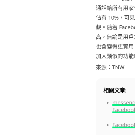
通話給所有用家使
佔有 10%，可見
覷。隨着 Face
高，無論是用戶
也會變得更實用。反
加入類似的功能
來源：TNW
相關文章:
messe
Faceboo
Face