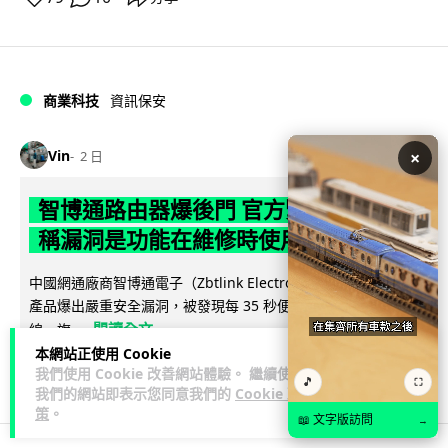
商業科技
資訊保安
Vin
×
2 日
智博通路由器爆後門 官方緊急下架止血
稱漏洞是功能在維修時使用
中國網通廠商智博通電子（Zbtlink Electronics）旗下的路由器
產品爆出嚴重安全漏洞，被發現每 35 秒便會與中國伺服器連
閱讀全文
線，旗...
本網站正使用 Cookie
380
86
我們使用 Cookie 改善網站體驗。 繼續使用
分享
↗
🎵
⛶
我們的網站即表示您同意我們的
Cookie 政
策
。
📖 文字版訪問
→