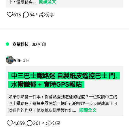
閱讀全文
下，僅憑藉與...
615
64
分享
↗
商業科技
3D 打印
Vin
2 日
中三巴士鐵路迷 自製紙皮遙控巴士 門,
水撥識郁 + 實時GPS報站
如果你熱愛一件事，你會熱愛到怎樣的程度？一位就讀中三的
巴士鐵路迷，選擇由零開始，把自己的興趣一步步變成真正可
閱讀全文
以運作的作品。他以紙皮親手製作出...
4,659
261
分享
↗