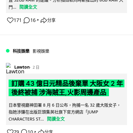
閱讀全文
門...
171
16
分享
↗
科技娛樂
影視娛樂
Lawton
2 日
訂購 43 億日元精品後棄單 大阪女 2 年
後終被捕 涉海賊王,火影周邊產品
日本警視廳神田署 8 月 6 日公布，拘捕一名 32 歲大阪女子，
指她涉嫌在出版巨頭集英社旗下官方網店「JUMP
閱讀全文
CHARACTERS ST...
79
10
分享
↗