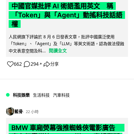
中國官媒批評 AI 術語濫用英文 稱
「Token」與「Agent」動搖科技話語
權
人民網旗下評論於 8 月 6 日發表文章，批評中國廣泛使用
「Token」、「Agent」及「LLM」等英文術語，認為做法侵蝕
閱讀全文
中文表意空間及科...
662
294
分享
↗
科技娛樂
生活科技
汽車科技
藍骨
22 小時
BMW 車廂熒幕強推蜘蛛俠電影廣告