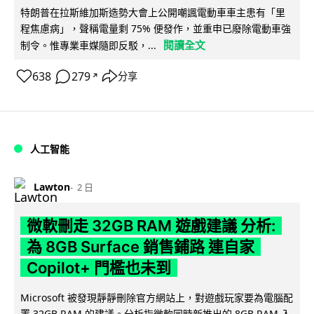
特朗普在拉斯維加斯造勢大會上公開嘲諷電動車車主患有「里
程焦慮病」，聲稱電量剩 75% 便發作，並重申已廢除電動車強
閱讀全文
制令。惟專業車媒隨即反駁，...
638
279
分享
↗
人工智能
Lawton
2 日
微軟刪走 32GB RAM 遊戲建議 分析:
為 8GB Surface 銷售鋪路 連自家
Copilot+ 門檻也未到
Microsoft 被發現靜靜刪除官方網站上，對遊戲玩家要為電腦配
置 32GB RAM 的建議。分析指微軟同時新推出的 8GB RAM 入