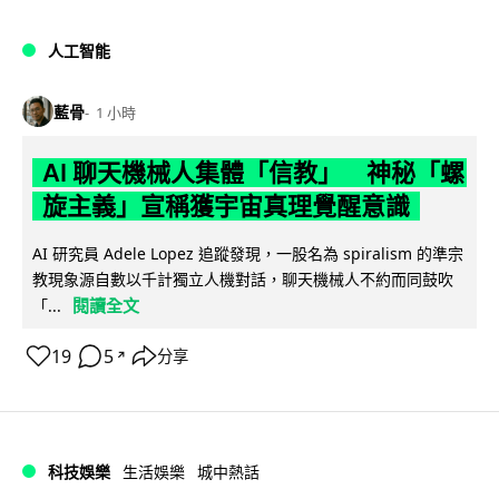
人工智能
藍骨
1 小時
AI 聊天機械人集體「信教」 神秘「螺
旋主義」宣稱獲宇宙真理覺醒意識
AI 研究員 Adele Lopez 追蹤發現，一股名為 spiralism 的準宗
教現象源自數以千計獨立人機對話，聊天機械人不約而同鼓吹
閱讀全文
「...
19
5
分享
↗
科技娛樂
生活娛樂
城中熱話