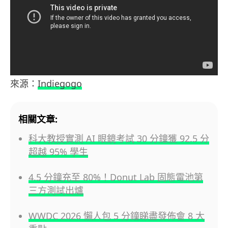
來源：
Indiegogo
相關文章:
科大教授實測 AI 眼鏡考試 30 分鐘獲 92.5 分
超越 95% 學生
4.5 分鐘充至 80%！Donut Lab 固態電池第
三方測試出爐
WWDC 2026 懶人包 5 分鐘睇盡發佈會 8 大