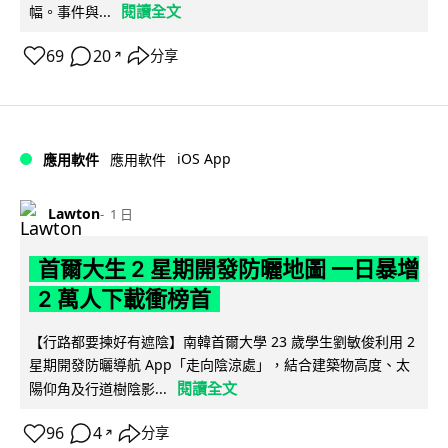
閱讀全文
幅。事件與...
69
20
分享
↗
iOS App
應用軟件
應用軟件
Lawton
1 日
首爾大生 2 星期開發防曬地圖 一日暴增
2 萬人下載衝榜首
【行路都要揀好有遮陰】南韓首爾大學 23 歲學生劉敏俊利用 2
星期開發防曬導航 App「走向陰涼處」，結合建築物高度、太
閱讀全文
陽仰角及行道樹陰影...
96
4
分享
↗