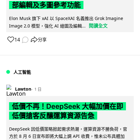
部編輯及多圖參考功能
Elon Musk 旗下 xAI 以 SpaceXAI 名義推出 Grok Imagine
閱讀全文
Image 2.0 模型，強化 AI 繪圖及編輯...
14
分享
人工智能
Lawton
1 日
低價不再！DeepSeek 大幅加價在即
低價搶客反釀運算資源告急
DeepSeek 因低價策略掀起需求熱潮，運算資源不勝負荷，官
方於 8 月 6 日宣布即將大幅上調 API 收費，惟未公布具體加