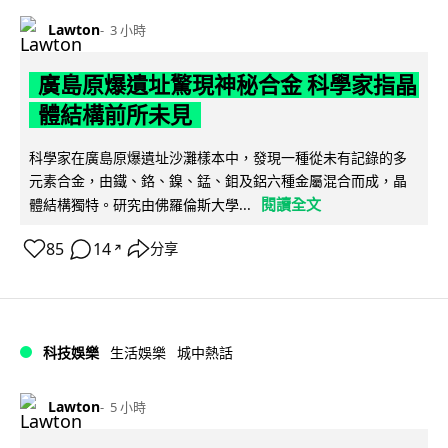
Lawton
3 小時
廣島原爆遺址驚現神秘合金 科學家指晶
體結構前所未見
科學家在廣島原爆遺址沙灘樣本中，發現一種從未有記錄的多
元素合金，由鐵、鉻、鎳、錳、鉬及鋁六種金屬混合而成，晶
閱讀全文
體結構獨特。研究由佛羅倫斯大學...
85
14
分享
↗
科技娛樂
生活娛樂
城中熱話
Lawton
5 小時