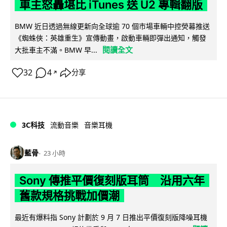
車主怒轟堪比 iTunes 送 U2 專輯翻版
BMW 近日透過無線更新向全球逾 70 個市場車輛中控熒幕推送
《蜘蛛俠：英雄重生》宣傳動畫，啟動車輛即彈出通知，觸發
閱讀全文
大批車主不滿。BMW 早...
32
4
分享
↗
3C科技
流動音樂
音樂耳機
藍骨
23 小時
Sony 傳推平價復刻版耳筒 沿用六年
舊款規格挑戰加價潮
最近有爆料指 Sony 計劃於 9 月 7 日推出平價復刻版降噪耳機