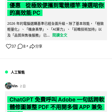
優惠 從極致便攜到電競標竿 揀選啱你
的高效能 PC
2026 年的電腦選購基準已經全面升級。除了基本效能，「極致
輕量化」、「機身美學」、「AI算力」、「前瞻技術加持」以
閱讀全文
及「品質與售後服務」 已...
37
8
分享
↗
人工智能
Vin
2 日
ChatGPT 免費呼叫 Adobe 一句話跨軟
體修圖兼整 PDF 不用開多個 APP 兼免