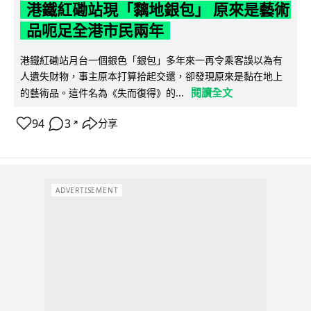
港鐵紅磡站現「黐地銀包」 原來是藝術
品呃足全港市民兩年
港鐵紅磡站月台一個銀色「銀包」多年來一再令乘客誤以為有
人遺失財物，事主原本打算拾起交還，卻發現原來是黏在地上
閱讀全文
的藝術品。這件名為《失而復得》的...
94
3
分享
↗
ADVERTISEMENT