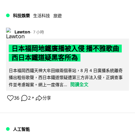
科技娛樂
生活科技
旅遊
Lawton
7 小時
日本福岡地鐵廣播被入侵 播不雅歌曲
西日本鐵道疑黑客所為
日本福岡西鐵天神大牟田線兩個車站，8 月 4 日廣播系統離奇
播出粗俗歌聲，西日本鐵道懷疑遭第三方非法入侵，正調查事
閱讀全文
件並考慮報案。網上一度傳言...
36
2
分享
↗
人工智能