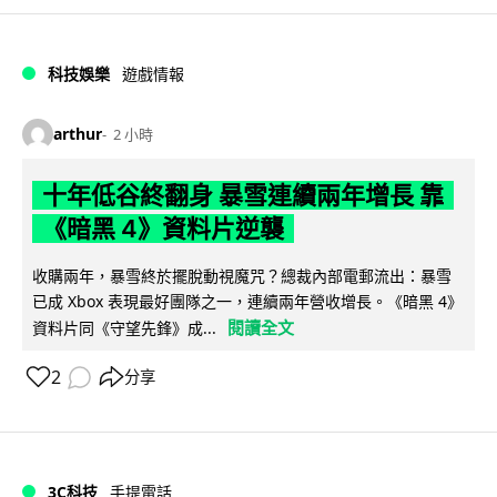
科技娛樂
遊戲情報
arthur
2 小時
十年低谷終翻身 暴雪連續兩年增長 靠
《暗黑 4》資料片逆襲
收購兩年，暴雪終於擺脫動視魔咒？總裁內部電郵流出：暴雪
已成 Xbox 表現最好團隊之一，連續兩年營收增長。《暗黑 4》
閱讀全文
資料片同《守望先鋒》成...
2
分享
3C科技
手提電話