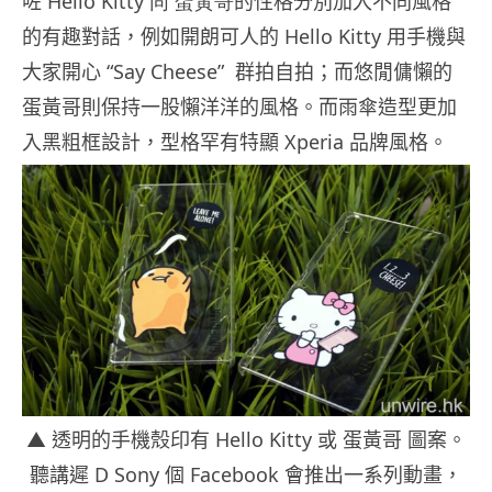
咗
Hello Kitty 同 蛋黃哥
的性格分別加入不同風格
的有趣對話，例如開朗可人的
Hello Kitty
用手機與
大家開心
“Say Cheese”
群拍自拍；而悠閒傭懶的
蛋黃哥則保持一股懶洋洋的風格。而
雨傘造型更加
入黑粗框設計，型格罕有特顯
Xperia
品牌風格。
▲ 透明的手機殼印有
Hello Kitty
或 蛋黃哥 圖案。
聽講遲 D Sony 個 Facebook 會推出一系列動畫，