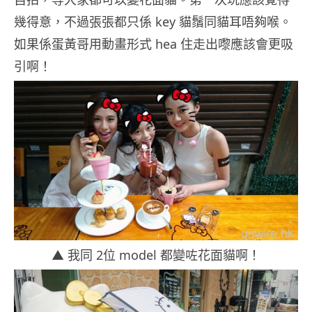
幾得意，不過張張都只係 key 貓鬚同貓耳唔夠喉。
如果係蛋黃哥用動畫形式 hea 住走出嚟應該會更吸
引啊！
▲ 我同 2位 model 都變咗花面貓啊！