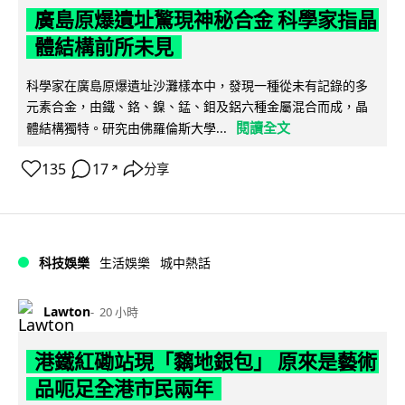
廣島原爆遺址驚現神秘合金 科學家指晶
體結構前所未見
科學家在廣島原爆遺址沙灘樣本中，發現一種從未有記錄的多
元素合金，由鐵、鉻、鎳、錳、鉬及鋁六種金屬混合而成，晶
閱讀全文
體結構獨特。研究由佛羅倫斯大學...
135
17
分享
↗
科技娛樂
生活娛樂
城中熱話
Lawton
20 小時
港鐵紅磡站現「黐地銀包」 原來是藝術
品呃足全港市民兩年