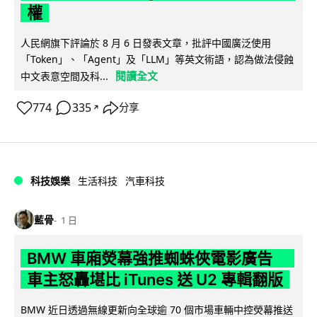
權
人民網旗下評論於 8 月 6 日發表文章，批評中國廣泛使用
「Token」、「Agent」及「LLM」等英文術語，認為做法侵蝕
閱讀全文
中文表意空間及科...
774
335
分享
↗
科技娛樂
生活科技
汽車科技
藍骨
1 日
BMW 車廂熒幕強推蜘蛛俠電影廣告
車主怒轟堪比 iTunes 送 U2 專輯翻版
BMW 近日透過無線更新向全球逾 70 個市場車輛中控熒幕推送