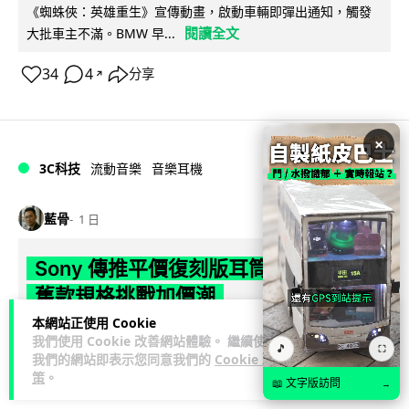
《蜘蛛俠：英雄重生》宣傳動畫，啟動車輛即彈出通知，觸發
閱讀全文
大批車主不滿。BMW 早...
34
4
分享
↗
×
3C科技
流動音樂
音樂耳機
藍骨
1 日
Sony 傳推平價復刻版耳筒 沿用六年
舊款規格挑戰加價潮
本網站正使用 Cookie
最近有爆料指 Sony 計劃於 9 月 7 日推出平價復刻版降噪耳機
我們使用 Cookie 改善網站體驗。 繼續使用
🎵
⛶
閱讀
WH-1000XM4C，規格幾乎與 2020 年 WH-1000XM4...
我們的網站即表示您同意我們的
Cookie 政
策
。
全文
📖 文字版訪問
→