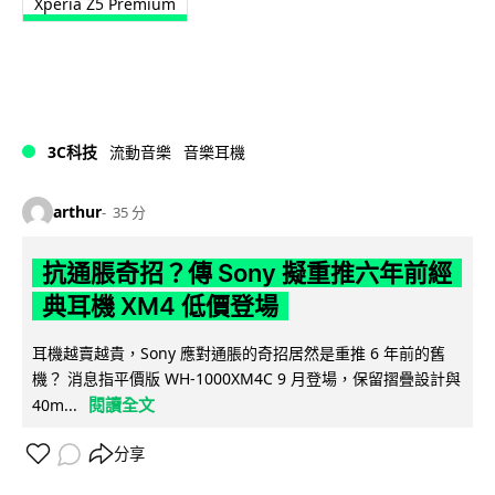
Xperia Z5 Premium
3C科技
流動音樂
音樂耳機
arthur
35 分
抗通脹奇招？傳 Sony 擬重推六年前經
典耳機 XM4 低價登場
耳機越賣越貴，Sony 應對通脹的奇招居然是重推 6 年前的舊
機？ 消息指平價版 WH-1000XM4C 9 月登場，保留摺疊設計與
閱讀全文
40m...
分享