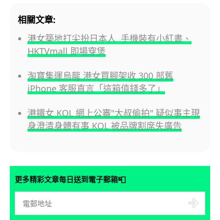
相關文章:
港女築地打尖扮日本人 手機裝有小紅書、
HKTVmall 即場穿煲
淘寶集運烏龍 港女買腳架收 300 部舊
iPhone 客服直言「這箱值錢多了」
港鐵女 KOL 網上公審"大叔偷拍" 疑似事主現
身澄清身體有事 KOL 被品牌割席失廣告
📮
更多精彩文章每日送到電子郵箱