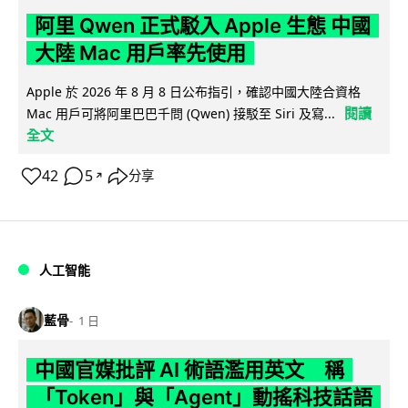
阿里 Qwen 正式駁入 Apple 生態 中國
大陸 Mac 用戶率先使用
Apple 於 2026 年 8 月 8 日公布指引，確認中國大陸合資格
閱讀
Mac 用戶可將阿里巴巴千問 (Qwen) 接駁至 Siri 及寫...
全文
42
5
分享
↗
人工智能
藍骨
1 日
中國官媒批評 AI 術語濫用英文 稱
「Token」與「Agent」動搖科技話語