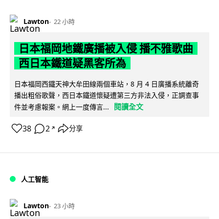
Lawton
22 小時
日本福岡地鐵廣播被入侵 播不雅歌曲
西日本鐵道疑黑客所為
日本福岡西鐵天神大牟田線兩個車站，8 月 4 日廣播系統離奇
播出粗俗歌聲，西日本鐵道懷疑遭第三方非法入侵，正調查事
閱讀全文
件並考慮報案。網上一度傳言...
38
2
分享
↗
人工智能
Lawton
23 小時