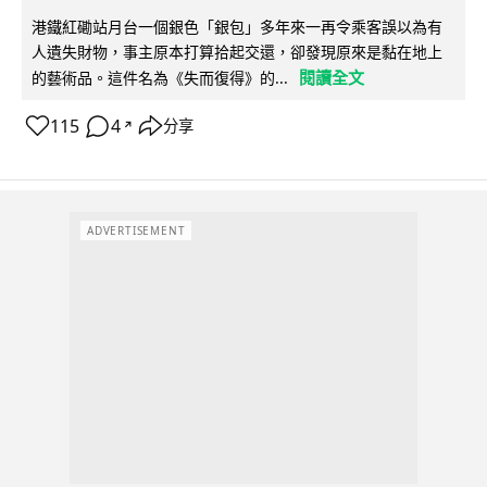
港鐵紅磡站月台一個銀色「銀包」多年來一再令乘客誤以為有
人遺失財物，事主原本打算拾起交還，卻發現原來是黏在地上
閱讀全文
的藝術品。這件名為《失而復得》的...
115
4
分享
↗
ADVERTISEMENT