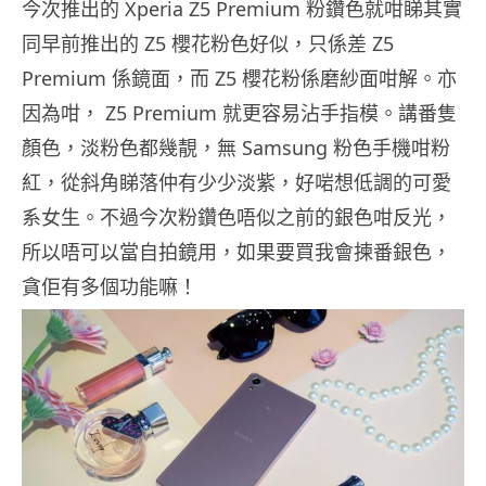
今次推出的 Xperia Z5 Premium 粉鑽色就咁睇其實
同早前推出的 Z5 櫻花粉色好似，只係差 Z5
Premium 係鏡面，而 Z5 櫻花粉係磨紗面咁解。亦
因為咁， Z5 Premium 就更容易沾手指模。講番隻
顏色，淡粉色都幾靚，無 Samsung 粉色手機咁粉
紅，從斜角睇落仲有少少淡紫，好啱想低調的可愛
系女生。不過今次粉鑽色唔似之前的銀色咁反光，
所以唔可以當自拍鏡用，如果要買我會揀番銀色，
貪佢有多個功能嘛！