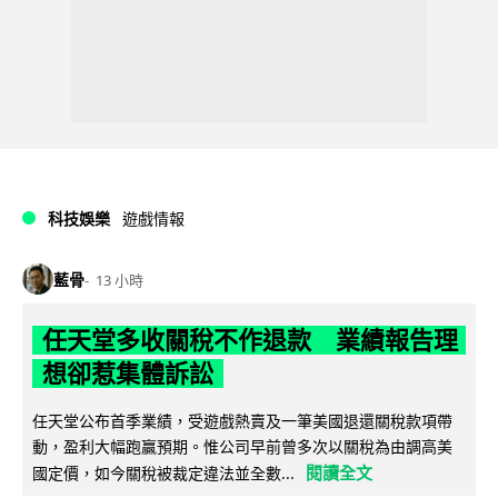
科技娛樂
遊戲情報
藍骨
13 小時
任天堂多收關稅不作退款 業績報告理
想卻惹集體訴訟
任天堂公布首季業績，受遊戲熱賣及一筆美國退還關稅款項帶
動，盈利大幅跑贏預期。惟公司早前曾多次以關稅為由調高美
閱讀全文
國定價，如今關稅被裁定違法並全數...