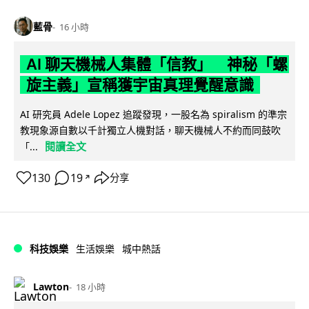
藍骨
16 小時
AI 聊天機械人集體「信教」 神秘「螺
旋主義」宣稱獲宇宙真理覺醒意識
AI 研究員 Adele Lopez 追蹤發現，一股名為 spiralism 的準宗
教現象源自數以千計獨立人機對話，聊天機械人不約而同鼓吹
閱讀全文
「...
130
19
分享
↗
科技娛樂
生活娛樂
城中熱話
Lawton
18 小時