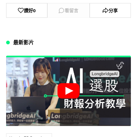
讚好
0
看留言
分享
最新影片