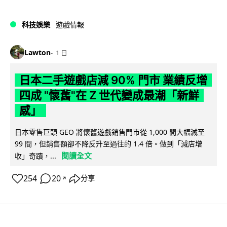
科技娛樂
遊戲情報
Lawton
1 日
日本二手遊戲店減 90% 門市 業績反增
四成 "懷舊"在 Z 世代變成最潮「新鮮
感」
日本零售巨頭 GEO 將懷舊遊戲銷售門市從 1,000 間大幅減至
99 間，但銷售額卻不降反升至過往的 1.4 倍。做到「減店增
閱讀全文
收」奇蹟，...
254
20
分享
↗