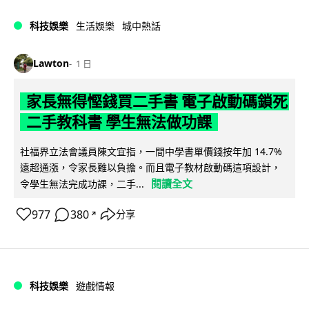
科技娛樂
生活娛樂
城中熱話
Lawton
1 日
家長無得慳錢買二手書 電子啟動碼鎖死
二手教科書 學生無法做功課
社福界立法會議員陳文宜指，一間中學書單價錢按年加 14.7%
遠超通漲，令家長難以負擔。而且電子教材啟動碼這項設計，
閱讀全文
令學生無法完成功課，二手...
977
380
分享
↗
科技娛樂
遊戲情報