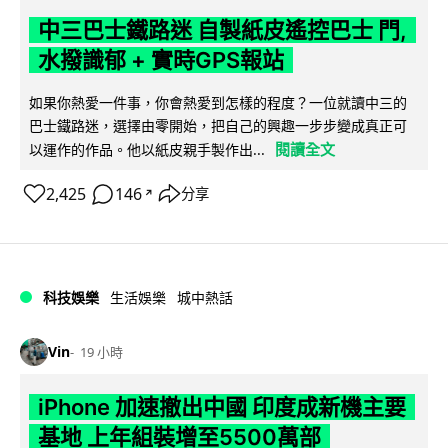
中三巴士鐵路迷 自製紙皮遙控巴士 門,
水撥識郁 + 實時GPS報站
如果你熱愛一件事，你會熱愛到怎樣的程度？一位就讀中三的
巴士鐵路迷，選擇由零開始，把自己的興趣一步步變成真正可
閱讀全文
以運作的作品。他以紙皮親手製作出...
2,425
146
分享
↗
科技娛樂
生活娛樂
城中熱話
Vin
19 小時
iPhone 加速撤出中國 印度成新機主要
基地 上年組裝增至5500萬部