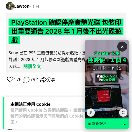
Lawton
1 日
PlayStation 確認停產實體光碟 包裝印
出重要通告 2028 年 1 月後不出光碟遊
戲
×
Sony 已在 PS5 主機包裝加貼提示貼紙，重申官方 7 月已公布
計劃：2028 年 1 月起停產新遊戲實體光碟。分析師預期 PS6
閱讀全文
因此...
176
79
分享
↗
本網站正使用 Cookie
人工智能
我們使用 Cookie 改善網站體驗。 繼續使用
🎵
⛶
我們的網站即表示您同意我們的
Cookie 政
策
。
📖 詳細評測
→
Vin
1 日