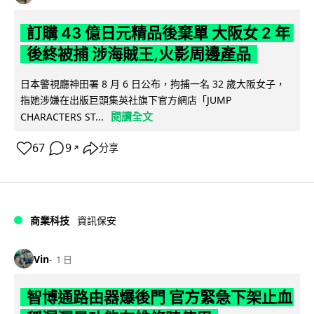
訂購 43 億日元精品後棄單 大阪女 2 年
後終被捕 涉海賊王,火影周邊產品
日本警視廳神田署 8 月 6 日公布，拘捕一名 32 歲大阪女子，
指她涉嫌在出版巨頭集英社旗下官方網店「JUMP
閱讀全文
CHARACTERS ST...
67
9
分享
↗
商業科技
資訊保安
Vin
1 日
智博通路由器爆後門 官方緊急下架止血