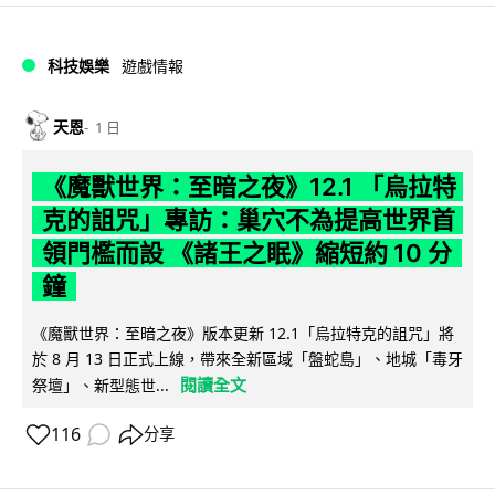
科技娛樂
遊戲情報
天恩
1 日
《魔獸世界：至暗之夜》12.1 「烏拉特
克的詛咒」專訪：巢穴不為提高世界首
領門檻而設 《諸王之眠》縮短約 10 分
鐘
《魔獸世界：至暗之夜》版本更新 12.1「烏拉特克的詛咒」將
於 8 月 13 日正式上線，帶來全新區域「盤蛇島」、地城「毒牙
閱讀全文
祭壇」、新型態世...
116
分享