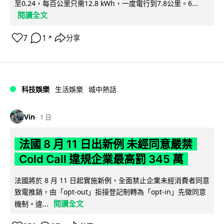
至0.24，每百公里只需12.8 kWh，一度電行到7.8公里。6...
閱讀全文
7
1
分享
↗
科技娛樂
生活娛樂
城中熱話
Vin
1 日
法國 8 月 11 日出新例 未經同意嚴禁
Cold Call 違規企業最高罰 345 萬
法國將於 8 月 11 日起實施新例，全面禁止企業未經消費者同意
致電推銷，由「opt-out」拒接登記制轉為「opt-in」先徵同意
閱讀全文
機制。違...