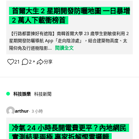
首爾大生 2 星期開發防曬地圖 一日暴增
2 萬人下載衝榜首
【行路都要揀好有遮陰】南韓首爾大學 23 歲學生劉敏俊利用 2
星期開發防曬導航 App「走向陰涼處」，結合建築物高度、太
閱讀全文
陽仰角及行道樹陰影...
21
2
分享
↗
科技娛樂
科技新聞
arthur
3 小時
冷氣 24 小時長開電費更平？內地網民
實測結果兩極 專家拆解慳電邏輯