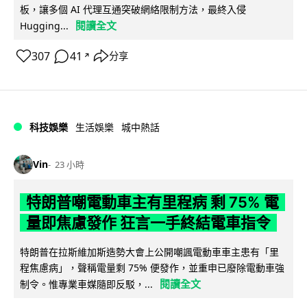
板，讓多個 AI 代理互通突破網絡限制方法，最終入侵
閱讀全文
Hugging...
307
41
分享
↗
科技娛樂
生活娛樂
城中熱話
Vin
23 小時
特朗普嘲電動車主有里程病 剩 75% 電
量即焦慮發作 狂言一手終結電車指令
特朗普在拉斯維加斯造勢大會上公開嘲諷電動車車主患有「里
程焦慮病」，聲稱電量剩 75% 便發作，並重申已廢除電動車強
閱讀全文
制令。惟專業車媒隨即反駁，...