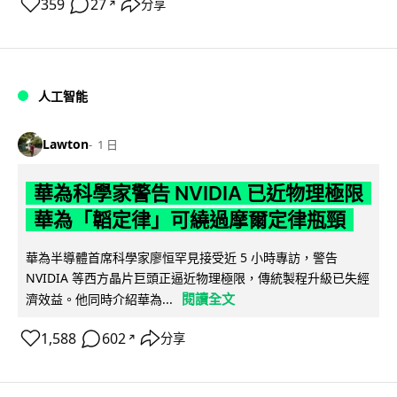
359
27
分享
↗
人工智能
Lawton
1 日
華為科學家警告 NVIDIA 已近物理極限
華為「韜定律」可繞過摩爾定律瓶頸
華為半導體首席科學家廖恒罕見接受近 5 小時專訪，警告
NVIDIA 等西方晶片巨頭正逼近物理極限，傳統製程升級已失經
閱讀全文
濟效益。他同時介紹華為...
1,588
602
分享
↗