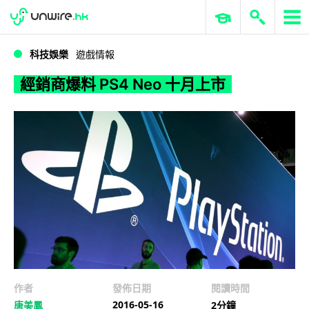
WWDC 2026
GenAI 與雲端科技專區
ERP 與商業 AI
經銷商爆料 PS4 Neo 十月上市
科技娛樂
遊戲情報
經銷商爆料 PS4 Neo 十月上市
作者
發佈日期
閱讀時間
2016-05-16
唐美鳳
2分鐘