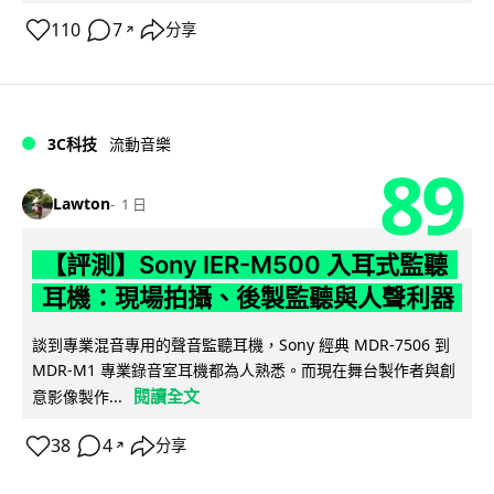
110
7
分享
↗
3C科技
流動音樂
89
Lawton
1 日
【評測】Sony IER-M500 入耳式監聽
耳機：現場拍攝、後製監聽與人聲利器
談到專業混音專用的聲音監聽耳機，Sony 經典 MDR-7506 到
MDR-M1 專業錄音室耳機都為人熟悉。而現在舞台製作者與創
閱讀全文
意影像製作...
38
4
分享
↗