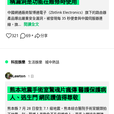
稱漏洞是功能在維修時使用
中國網通廠商智博通電子（Zbtlink Electronics）旗下的路由器
產品爆出嚴重安全漏洞，被發現每 35 秒便會與中國伺服器連
閱讀全文
線，旗...
321
69
分享
↗
科技娛樂
生活娛樂
城中熱話
Lawton
1 日
熊本地震手術室驚魂片瘋傳 醫護保護病
人、逃生門 網民讚值得尊敬
熊本縣 7 月 28 日發生 7.1 級地震，熊本綜合醫院手術室鏡頭拍