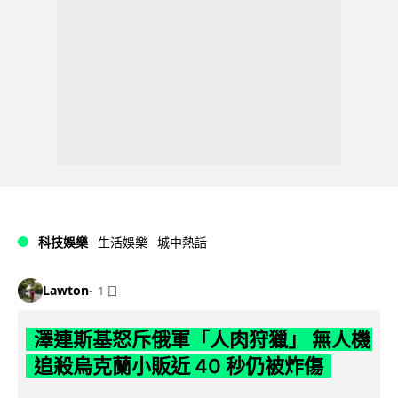
科技娛樂
生活娛樂
城中熱話
Lawton
1 日
澤連斯基怒斥俄軍「人肉狩獵」 無人機
追殺烏克蘭小販近 40 秒仍被炸傷