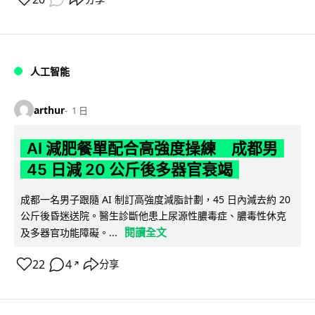
人工智能
arthur
1 日
AI 減肥餐單配合高強度操練 成都男
45 日減 20 公斤後多器官衰竭
成都一名男子跟隨 AI 制訂高強度減脂計劃，45 日內減去約 20
公斤後昏迷送院。醫生診斷他患上尿源性膿毒症、膿毒性休克
閱讀全文
及多器官功能障礙。...
22
4
分享
↗