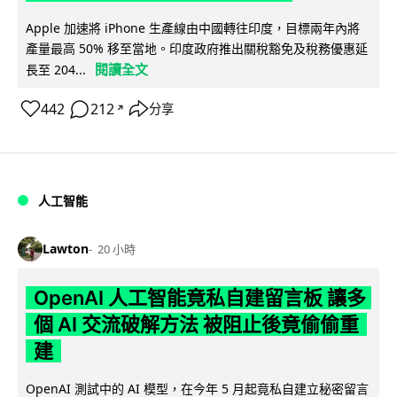
Apple 加速將 iPhone 生產線由中國轉往印度，目標兩年內將
產量最高 50% 移至當地。印度政府推出關稅豁免及稅務優惠延
閱讀全文
長至 204...
442
212
分享
↗
人工智能
Lawton
20 小時
OpenAI 人工智能竟私自建留言板 讓多
個 AI 交流破解方法 被阻止後竟偷偷重
建
OpenAI 測試中的 AI 模型，在今年 5 月起竟私自建立秘密留言