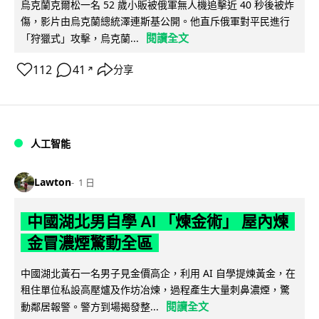
烏克蘭克爾松一名 52 歲小販被俄軍無人機追擊近 40 秒後被炸
傷，影片由烏克蘭總統澤連斯基公開。他直斥俄軍對平民進行
閱讀全文
「狩獵式」攻擊，烏克蘭...
112
41
分享
↗
人工智能
Lawton
1 日
中國湖北男自學 AI 「煉金術」 屋內煉
金冒濃煙驚動全區
中國湖北黃石一名男子見金價高企，利用 AI 自學提煉黃金，在
租住單位私設高壓爐及作坊冶煉，過程產生大量刺鼻濃煙，驚
閱讀全文
動鄰居報警。警方到場揭發整...