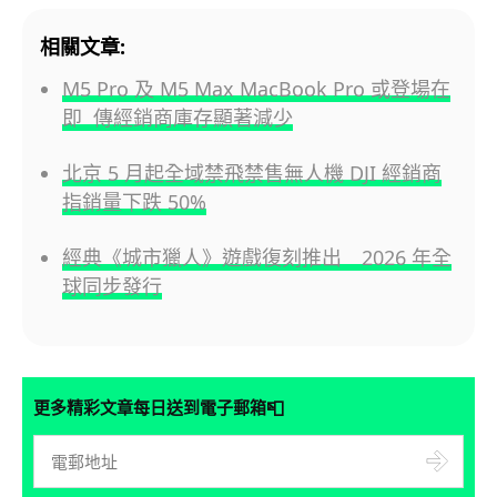
相關文章:
M5 Pro 及 M5 Max MacBook Pro 或登場在
即 傳經銷商庫存顯著減少
北京 5 月起全域禁飛禁售無人機 DJI 經銷商
指銷量下跌 50%
經典《城市獵人》遊戲復刻推出 2026 年全
球同步發行
📮
更多精彩文章每日送到電子郵箱