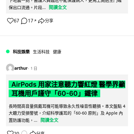
下地震一刻，醫護人員臨危不亂保護病人，更馬上開逃生門確
閱讀全文
保出口流通。片段...
67
17
分享
↗
科技娛樂
生活科技
健康
arthur
1 日
AirPods 用家注意聽力響紅燈 醫學界籲
耳機用戶謹守「60-60」鐵律
長時間高音量佩戴耳機可能導致永久性噪音性聽損。本文盤點 4
大聽力受損警號，介紹科學護耳的「60-60 原則」及 Apple 內
閱讀全文
置防護功能，...
20
分享