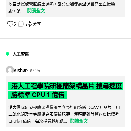
映自動駕駛電腦嚴重過熱，部分更觸發高溫保護甚至直接燒
閱讀全文
毀，須...
5
分享
人工智能
arthur
9 小時
港大工程學院研極簡架構晶片 搜尋速度
勝標準 CPU 1 億倍
港大團隊研發極簡架構模擬內容尋址記憶體（CAM）晶片，用
二硫化鉬及半金屬銻克服傳輸瓶頸，漢明距離計算速度比標準
閱讀全文
CPU快1億倍，每次搜尋耗能低...