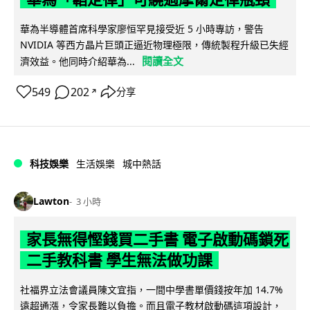
華為半導體首席科學家廖恒罕見接受近 5 小時專訪，警告
NVIDIA 等西方晶片巨頭正逼近物理極限，傳統製程升級已失經
閱讀全文
濟效益。他同時介紹華為...
549
202
分享
↗
科技娛樂
生活娛樂
城中熱話
Lawton
3 小時
家長無得慳錢買二手書 電子啟動碼鎖死
二手教科書 學生無法做功課
社福界立法會議員陳文宜指，一間中學書單價錢按年加 14.7%
遠超通漲，令家長難以負擔。而且電子教材啟動碼這項設計，