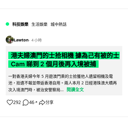
科技娛樂
生活娛樂
城中熱話
Lawton
4 小時
港夫婦澳門的士拾相機 據為己有被的士
Cam 睇到 2 個月後再入境被捕
一對香港夫婦今年 5 月遊澳門乘的士拾獲他人遺留相機及電
池，拾遺不報並帶返香港自用。兩人本月 2 日經港珠澳大橋再
閱讀全文
次入境澳門時，被治安警察局...
292
46
分享
↗