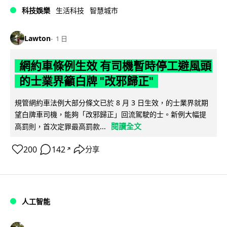
科技娛樂
生活科技
智慧城市
Lawton
1 日
網約車條例生效 有司機暫時停工避風頭
的士業界籲白牌 "改邪歸正"
規管網約車法例大部分條文已於 8 月 3 日生效，的士業界就期
望白牌車司機，能夠「改邪歸正」回流駕駛的士。新例大幅提
閱讀全文
高罰則，首次定罪最高罰款...
200
142
分享
↗
人工智能