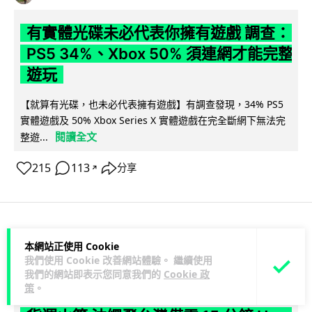
有實體光碟未必代表你擁有遊戲 調查：
PS5 34%、Xbox 50% 須連網才能完整
遊玩
【就算有光碟，也未必代表擁有遊戲】有調查發現，34% PS5
實體遊戲及 50% Xbox Series X 實體遊戲在完全斷網下無法完
閱讀全文
整遊...
215
113
分享
↗
人工智能
本網站正使用 Cookie
我們使用 Cookie 改善網站體驗。 繼續使用
我們的網站即表示您同意我們的
Cookie 政
Lawton
1 日
策
。