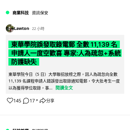
商業科技
資訊保安
Lawton
22 小時
東華學院誤發取錄電郵 全數 11,139 名
申請人一度空歡喜 專家:人為疏忽+系統
防護缺失
東華學院今日（5 日）大學聯招放榜之際，因人為疏忽向全數
11,139 名課程申請人錯誤發出取錄通知電郵，令大批考生一度
閱讀全文
以為獲得學位取錄，事...
145
17
分享
↗