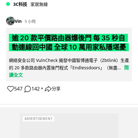
3C科技
家居無線
Vin
5 小時
逾 20 款平價路由器爆後門 每 35 秒自
動連線回中國 全球 10 萬用家私隱堪憂
網絡安全公司 VulnCheck 揭發中國智博通電子（Zbtlink）生產
閱
的 20 多款路由器內置後門程式「Endlessdoors」（無盡...
讀全文
547
142
分享
↗
ADVERTISEMENT