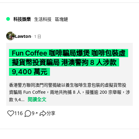
科技娛樂
生活科技
區塊鏈
Lawton
1 日
Fun Coffee 咖啡騙局爆煲 咖啡包裝虛
擬貨幣投資騙局 港澳警拘 8 人涉款
9,400 萬元
香港警方聯同澳門司警搗破以養生咖啡生意包裝的虛擬貨幣投
資騙局 Fun Coffee，兩地共拘捕 8 人，接獲逾 200 宗舉報，涉
閱讀全文
款 9,4...
116
9
分享
↗