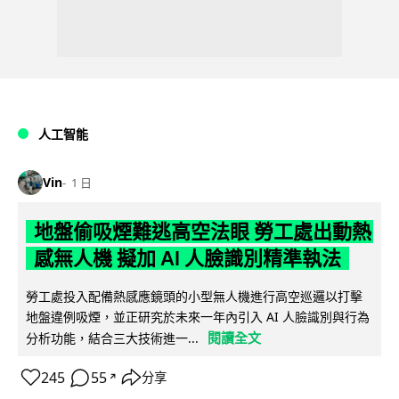
人工智能
Vin
1 日
地盤偷吸煙難逃高空法眼 勞工處出動熱
感無人機 擬加 AI 人臉識別精準執法
勞工處投入配備熱感應鏡頭的小型無人機進行高空巡邏以打擊
地盤違例吸煙，並正研究於未來一年內引入 AI 人臉識別與行為
閱讀全文
分析功能，結合三大技術進一...
245
55
分享
↗