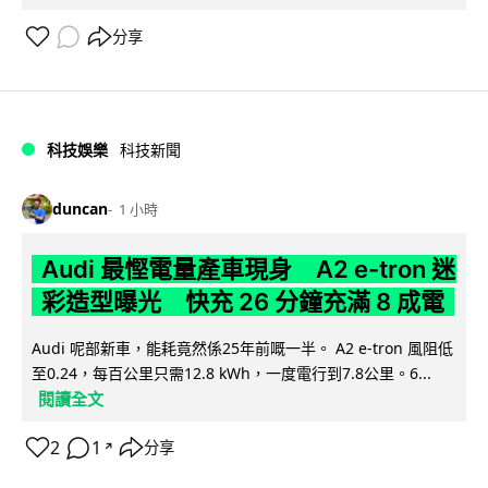
分享
科技娛樂
科技新聞
duncan
1 小時
Audi 最慳電量產車現身 A2 e-tron 迷
彩造型曝光 快充 26 分鐘充滿 8 成電
Audi 呢部新車，能耗竟然係25年前嘅一半。 A2 e-tron 風阻低
至0.24，每百公里只需12.8 kWh，一度電行到7.8公里。6...
閱讀全文
2
1
分享
↗