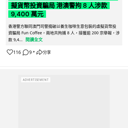
擬貨幣投資騙局 港澳警拘 8 人涉款
9,400 萬元
香港警方聯同澳門司警搗破以養生咖啡生意包裝的虛擬貨幣投
資騙局 Fun Coffee，兩地共拘捕 8 人，接獲逾 200 宗舉報，涉
閱讀全文
款 9,4...
116
9
分享
↗
ADVERTISEMENT