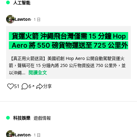
人工智能
Lawton
1 日
貨運火箭 沖繩飛台灣僅需 15 分鐘 Hop
Aero 將 550 磅貨物運送至 725 公里外
【真正用火箭送貨】美國初創 Hop Aero 公開自動駕駛貨運火
箭，聲稱可在 15 分鐘內將 250 公斤物資投送 750 公里外，並
閱讀全文
以沖繩...
51
6
分享
↗
科技娛樂
遊戲情報
Lawton
1 日