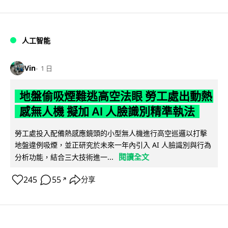
人工智能
Vin
1 日
地盤偷吸煙難逃高空法眼 勞工處出動熱
感無人機 擬加 AI 人臉識別精準執法
勞工處投入配備熱感應鏡頭的小型無人機進行高空巡邏以打擊
地盤違例吸煙，並正研究於未來一年內引入 AI 人臉識別與行為
閱讀全文
分析功能，結合三大技術進一...
245
55
分享
↗