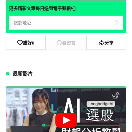
📮
更多精彩文章每日送到電子郵箱
讚好
0
看留言
分享
最新影片