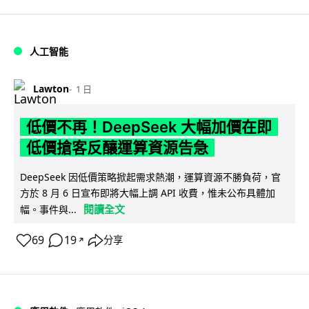
人工智能
Lawton
1 日
低價不再！DeepSeek 大幅加價在即
低價搶客反釀運算資源告急
DeepSeek 因低價策略掀起需求熱潮，運算資源不勝負荷，官
方於 8 月 6 日宣布即將大幅上調 API 收費，惟未公布具體加
閱讀全文
幅。事件與...
69
19
分享
↗