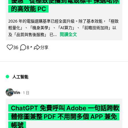
優惠 從極致便攜到電競標竿 揀選啱你
的高效能 PC
2026 年的電腦選購基準已經全面升級。除了基本效能，「極致
輕量化」、「機身美學」、「AI算力」、「前瞻技術加持」以
閱讀全文
及「品質與售後服務」 已...
36
8
分享
↗
人工智能
Vin
1 日
ChatGPT 免費呼叫 Adobe 一句話跨軟
體修圖兼整 PDF 不用開多個 APP 兼免
帳號