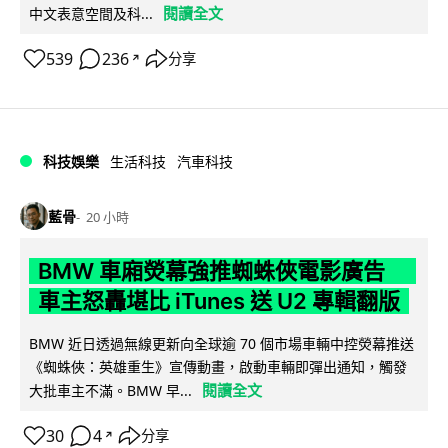
閱讀全文
中文表意空間及科...
539
236
分享
↗
科技娛樂
生活科技
汽車科技
藍骨
20 小時
BMW 車廂熒幕強推蜘蛛俠電影廣告
車主怒轟堪比 iTunes 送 U2 專輯翻版
BMW 近日透過無線更新向全球逾 70 個市場車輛中控熒幕推送
《蜘蛛俠：英雄重生》宣傳動畫，啟動車輛即彈出通知，觸發
閱讀全文
大批車主不滿。BMW 早...
30
4
分享
↗