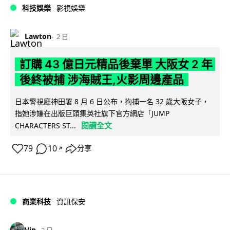
科技娛樂
影視娛樂
Lawton
2 日
訂購 43 億日元精品後棄單 大阪女 2 年
後終被捕 涉海賊王,火影周邊產品
日本警視廳神田署 8 月 6 日公布，拘捕一名 32 歲大阪女子，
指她涉嫌在出版巨頭集英社旗下官方網店「JUMP
閱讀全文
CHARACTERS ST...
79
10
分享
↗
商業科技
資訊保安
Vin
2 日