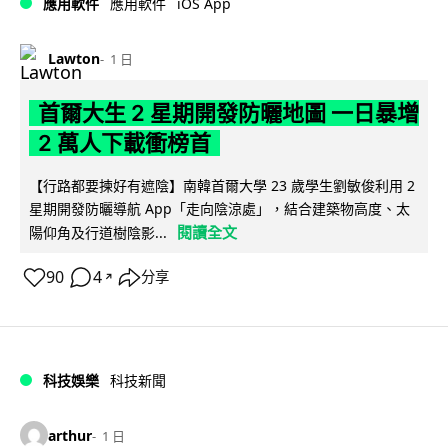
iOS App
應用軟件
應用軟件
Lawton
1 日
首爾大生 2 星期開發防曬地圖 一日暴增
2 萬人下載衝榜首
【行路都要揀好有遮陰】南韓首爾大學 23 歲學生劉敏俊利用 2
星期開發防曬導航 App「走向陰涼處」，結合建築物高度、太
閱讀全文
陽仰角及行道樹陰影...
90
4
分享
↗
科技娛樂
科技新聞
arthur
1 日