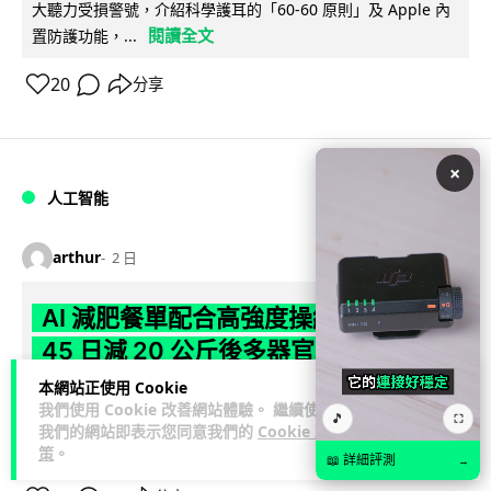
大聽力受損警號，介紹科學護耳的「60-60 原則」及 Apple 內
閱讀全文
置防護功能，...
20
分享
×
人工智能
arthur
2 日
AI 減肥餐單配合高強度操練 成都男
45 日減 20 公斤後多器官衰竭
本網站正使用 Cookie
成都一名男子跟隨 AI 制訂高強度減脂計劃，45 日內減去約 20
我們使用 Cookie 改善網站體驗。 繼續使用
🎵
⛶
公斤後昏迷送院。醫生診斷他患上尿源性膿毒症、膿毒性休克
我們的網站即表示您同意我們的
Cookie 政
閱讀全文
及多器官功能障礙。...
策
。
📖 詳細評測
→