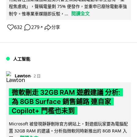
程焦慮病」，聲稱電量剩 75% 便發作，並重申已廢除電動車強
閱讀全文
制令。惟專業車媒隨即反駁，...
632
279
分享
↗
人工智能
Lawton
2 日
微軟刪走 32GB RAM 遊戲建議 分析:
為 8GB Surface 銷售鋪路 連自家
Copilot+ 門檻也未到
Microsoft 被發現靜靜刪除官方網站上，對遊戲玩家要為電腦配
置 32GB RAM 的建議。分析指微軟同時新推出的 8GB RAM 入