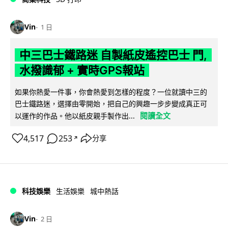
Vin
1 日
中三巴士鐵路迷 自製紙皮遙控巴士 門,
水撥識郁 + 實時GPS報站
如果你熱愛一件事，你會熱愛到怎樣的程度？一位就讀中三的
巴士鐵路迷，選擇由零開始，把自己的興趣一步步變成真正可
閱讀全文
以運作的作品。他以紙皮親手製作出...
4,517
253
分享
↗
科技娛樂
生活娛樂
城中熱話
Vin
2 日