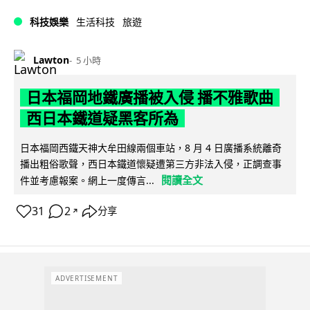
科技娛樂
生活科技
旅遊
Lawton
5 小時
日本福岡地鐵廣播被入侵 播不雅歌曲
西日本鐵道疑黑客所為
日本福岡西鐵天神大牟田線兩個車站，8 月 4 日廣播系統離奇
播出粗俗歌聲，西日本鐵道懷疑遭第三方非法入侵，正調查事
閱讀全文
件並考慮報案。網上一度傳言...
31
2
分享
↗
ADVERTISEMENT