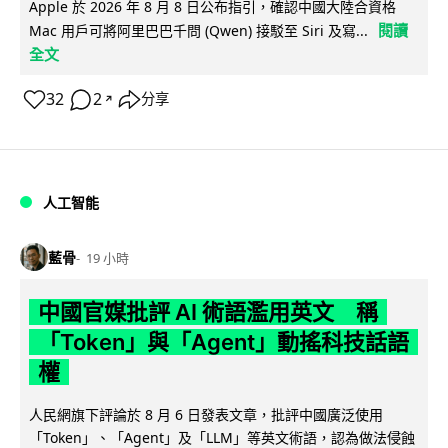
Apple 於 2026 年 8 月 8 日公布指引，確認中國大陸合資格
閱讀
Mac 用戶可將阿里巴巴千問 (Qwen) 接駁至 Siri 及寫...
全文
32
2
分享
↗
人工智能
藍骨
19 小時
中國官媒批評 AI 術語濫用英文 稱
「Token」與「Agent」動搖科技話語
權
人民網旗下評論於 8 月 6 日發表文章，批評中國廣泛使用
「Token」、「Agent」及「LLM」等英文術語，認為做法侵蝕