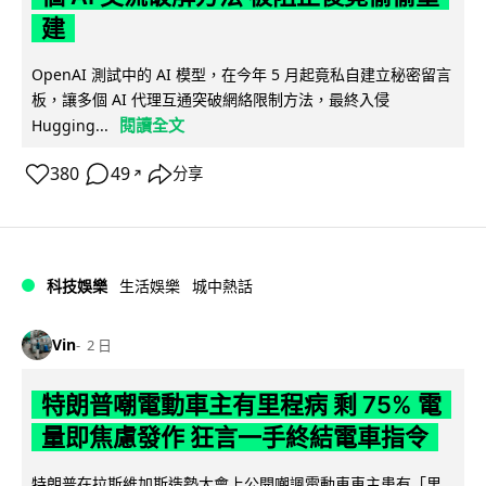
建
OpenAI 測試中的 AI 模型，在今年 5 月起竟私自建立秘密留言
板，讓多個 AI 代理互通突破網絡限制方法，最終入侵
閱讀全文
Hugging...
380
49
分享
↗
科技娛樂
生活娛樂
城中熱話
Vin
2 日
特朗普嘲電動車主有里程病 剩 75% 電
量即焦慮發作 狂言一手終結電車指令
特朗普在拉斯維加斯造勢大會上公開嘲諷電動車車主患有「里