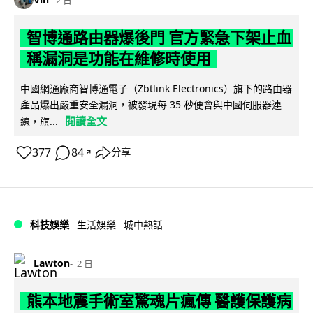
智博通路由器爆後門 官方緊急下架止血
稱漏洞是功能在維修時使用
中國網通廠商智博通電子（Zbtlink Electronics）旗下的路由器
產品爆出嚴重安全漏洞，被發現每 35 秒便會與中國伺服器連
閱讀全文
線，旗...
377
84
分享
↗
科技娛樂
生活娛樂
城中熱話
Lawton
2 日
熊本地震手術室驚魂片瘋傳 醫護保護病