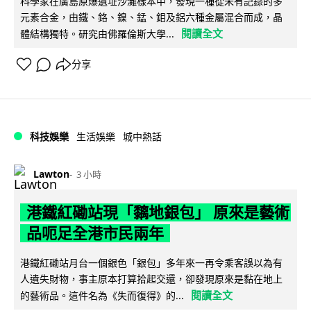
科學家在廣島原爆遺址沙灘樣本中，發現一種從未有記錄的多
元素合金，由鐵、鉻、鎳、錳、鉬及鋁六種金屬混合而成，晶
閱讀全文
體結構獨特。研究由佛羅倫斯大學...
分享
科技娛樂
生活娛樂
城中熱話
Lawton
3 小時
港鐵紅磡站現「黐地銀包」 原來是藝術
品呃足全港市民兩年
港鐵紅磡站月台一個銀色「銀包」多年來一再令乘客誤以為有
人遺失財物，事主原本打算拾起交還，卻發現原來是黏在地上
閱讀全文
的藝術品。這件名為《失而復得》的...