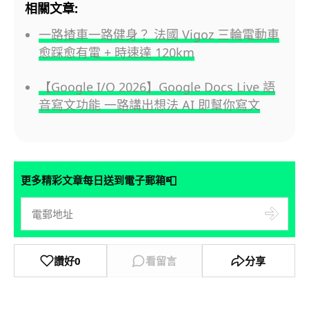
相關文章:
一路揸車一路健身？ 法國 Vigoz 三輪電動車
愈踩愈有電 + 時速達 120km
【Google I/O 2026】Google Docs Live 語
音寫文功能 一路講出想法 AI 即幫你寫文
📮
更多精彩文章每日送到電子郵箱
讚好
0
看留言
分享