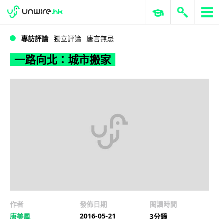
WWDC 2026
GenAI 與雲端科技專區
ERP 與商業 AI
一路向北：城市搬家
專訪評論
獨立評論
唐言無忌
一路向北：城市搬家
作者
發佈日期
閱讀時間
2016-05-21
唐美鳳
3分鐘