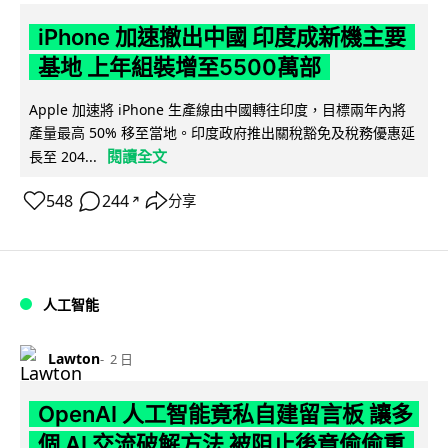
iPhone 加速撤出中國 印度成新機主要
基地 上年組裝增至5500萬部
Apple 加速將 iPhone 生產線由中國轉往印度，目標兩年內將
產量最高 50% 移至當地。印度政府推出關稅豁免及稅務優惠延
閱讀全文
長至 204...
548
244
分享
↗
人工智能
Lawton
2 日
OpenAI 人工智能竟私自建留言板 讓多
個 AI 交流破解方法 被阻止後竟偷偷重