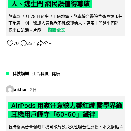
人、逃生門 網民讚值得尊敬
熊本縣 7 月 28 日發生 7.1 級地震，熊本綜合醫院手術室鏡頭拍
下地震一刻，醫護人員臨危不亂保護病人，更馬上開逃生門確
閱讀全文
保出口流通。片段...
70
23
分享
↗
科技娛樂
生活科技
健康
arthur
2 日
AirPods 用家注意聽力響紅燈 醫學界籲
耳機用戶謹守「60-60」鐵律
長時間高音量佩戴耳機可能導致永久性噪音性聽損。本文盤點 4