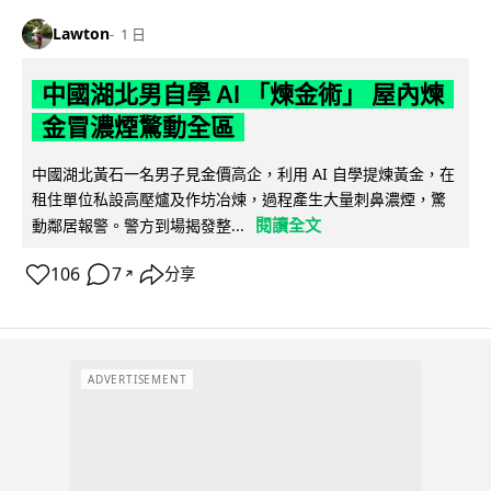
Lawton
1 日
中國湖北男自學 AI 「煉金術」 屋內煉
金冒濃煙驚動全區
中國湖北黃石一名男子見金價高企，利用 AI 自學提煉黃金，在
租住單位私設高壓爐及作坊冶煉，過程產生大量刺鼻濃煙，驚
閱讀全文
動鄰居報警。警方到場揭發整...
106
7
分享
↗
ADVERTISEMENT