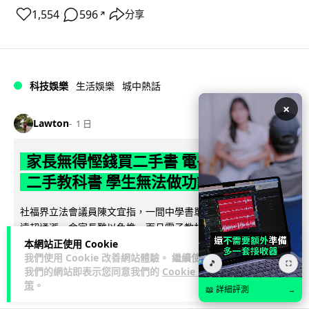
1,554
596
分享
↗
科技娛樂
生活娛樂
城中熱話
×
Lawton
1 日
家長無得慳錢買二手書 電子啟動碼鎖死
二手教科書 學生無法做功課
社福界立法會議員陳文宜指，一間中學書單價錢按年加 14.7%
遠超通漲，令家長難以負擔。而且電子教材啟動碼這項設計，
閱讀全文
令學生無法完成功課，二手...
本網站正使用 Cookie
我們使用 Cookie 改善網站體驗。 繼續使用
🎵
⛶
我們的網站即表示您同意我們的
Cookie 政
948
374
分享
↗
策
。
📖 詳細評測
→