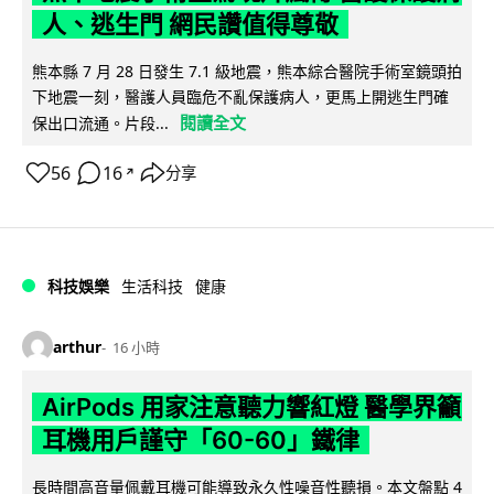
人、逃生門 網民讚值得尊敬
熊本縣 7 月 28 日發生 7.1 級地震，熊本綜合醫院手術室鏡頭拍
下地震一刻，醫護人員臨危不亂保護病人，更馬上開逃生門確
閱讀全文
保出口流通。片段...
56
16
分享
↗
科技娛樂
生活科技
健康
arthur
16 小時
AirPods 用家注意聽力響紅燈 醫學界籲
耳機用戶謹守「60-60」鐵律
長時間高音量佩戴耳機可能導致永久性噪音性聽損。本文盤點 4