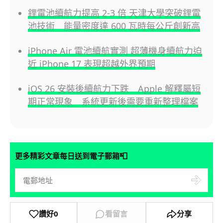
鋰電池續航力提高 2-3 倍 天津大學突破鋰電
池技術 能量密度達 600 瓦時每公斤創新高
iPhone Air 電池續航實測 超薄機身續航力迫
近 iPhone 17 表現超越外界預期
iOS 26 安裝後續航力下跌 Apple 解釋屬短
期正常現象 系統更新後需要重新整理檔案
📮
更多精彩文章每日送到電子郵箱
讚好
0
看留言
分享