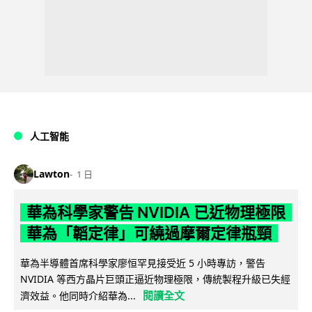
人工智能
Lawton
1 日
華為科學家警告 NVIDIA 已近物理極限
華為「韜定律」可繞過摩爾定律瓶頸
華為半導體首席科學家廖恒罕見接受近 5 小時專訪，警告
NVIDIA 等西方晶片巨頭正逼近物理極限，傳統製程升級已失經
閱讀全文
濟效益。他同時介紹華為...