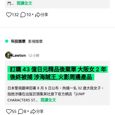
閱讀全文
門...
132
10
分享
↗
科技娛樂
影視娛樂
Lawton
12 小時
訂購 43 億日元精品後棄單 大阪女 2 年
後終被捕 涉海賊王,火影周邊產品
日本警視廳神田署 8 月 6 日公布，拘捕一名 32 歲大阪女子，
指她涉嫌在出版巨頭集英社旗下官方網店「JUMP
閱讀全文
CHARACTERS ST...
55
8
分享
↗