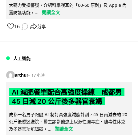
大聽力受損警號，介紹科學護耳的「60-60 原則」及 Apple 內
閱讀全文
置防護功能，...
16
分享
人工智能
arthur
17 小時
AI 減肥餐單配合高強度操練 成都男
45 日減 20 公斤後多器官衰竭
成都一名男子跟隨 AI 制訂高強度減脂計劃，45 日內減去約 20
公斤後昏迷送院。醫生診斷他患上尿源性膿毒症、膿毒性休克
閱讀全文
及多器官功能障礙。...