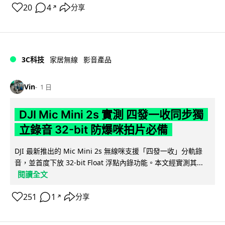
20
4
分享
↗
3C科技
家居無線
影音產品
Vin
1 日
DJI Mic Mini 2s 實測 四發一收同步獨
立錄音 32-bit 防爆咪拍片必備
DJI 最新推出的 Mic Mini 2s 無線咪支援「四發一收」分軌錄
音，並首度下放 32-bit Float 浮點內錄功能。本文經實測其...
閱讀全文
251
1
分享
↗