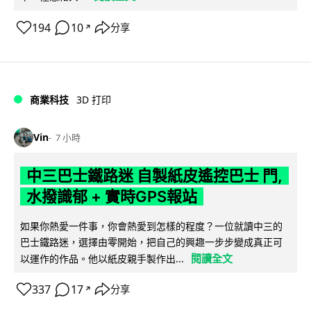
194
10
分享
↗
商業科技
3D 打印
Vin
7 小時
中三巴士鐵路迷 自製紙皮遙控巴士 門,
水撥識郁 + 實時GPS報站
如果你熱愛一件事，你會熱愛到怎樣的程度？一位就讀中三的
巴士鐵路迷，選擇由零開始，把自己的興趣一步步變成真正可
閱讀全文
以運作的作品。他以紙皮親手製作出...
337
17
分享
↗