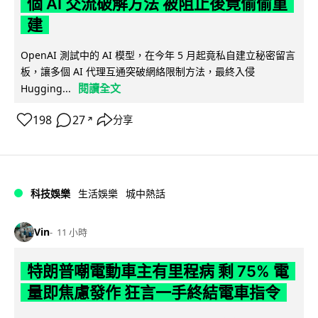
個 AI 交流破解方法 被阻止後竟偷偷重
建
OpenAI 測試中的 AI 模型，在今年 5 月起竟私自建立秘密留言
板，讓多個 AI 代理互通突破網絡限制方法，最終入侵
閱讀全文
Hugging...
198
27
分享
↗
科技娛樂
生活娛樂
城中熱話
Vin
11 小時
特朗普嘲電動車主有里程病 剩 75% 電
量即焦慮發作 狂言一手終結電車指令