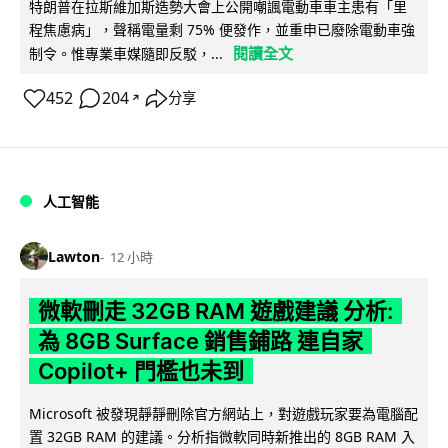
特朗普在拉斯維加斯造勢大會上公開嘲諷電動車車主患有「里
程焦慮病」，聲稱電量剩 75% 便發作，並重申已廢除電動車強
閱讀全文
制令。惟專業車媒隨即反駁，...
452
204
分享
↗
人工智能
Lawton
12 小時
微軟刪走 32GB RAM 遊戲建議 分析:
為 8GB Surface 銷售鋪路 連自家
Copilot+ 門檻也未到
Microsoft 被發現靜靜刪除官方網站上，對遊戲玩家要為電腦配
置 32GB RAM 的建議。分析指微軟同時新推出的 8GB RAM 入