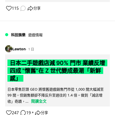
115
分享
科技娛樂
遊戲情報
Lawton
1 日
日本二手遊戲店減 90% 門市 業績反增
四成 "懷舊"在 Z 世代變成最潮「新鮮
感」
日本零售巨頭 GEO 將懷舊遊戲銷售門市從 1,000 間大幅減至
99 間，但銷售額卻不降反升至過往的 1.4 倍。做到「減店增
閱讀全文
收」奇蹟，...
247
19
分享
↗