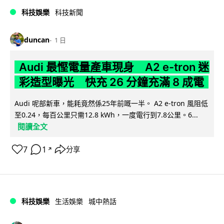
科技娛樂
科技新聞
duncan
1 日
Audi 最慳電量產車現身 A2 e-tron 迷
彩造型曝光 快充 26 分鐘充滿 8 成電
Audi 呢部新車，能耗竟然係25年前嘅一半。 A2 e-tron 風阻低
至0.24，每百公里只需12.8 kWh，一度電行到7.8公里。6...
閱讀全文
7
1
分享
↗
科技娛樂
生活娛樂
城中熱話