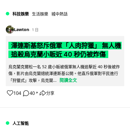
科技娛樂
生活娛樂
城中熱話
Lawton
1 日
澤連斯基怒斥俄軍「人肉狩獵」 無人機
追殺烏克蘭小販近 40 秒仍被炸傷
烏克蘭克爾松一名 52 歲小販被俄軍無人機追擊近 40 秒後被炸
傷，影片由烏克蘭總統澤連斯基公開。他直斥俄軍對平民進行
閱讀全文
「狩獵式」攻擊，烏克蘭...
104
40
分享
↗
人工智能