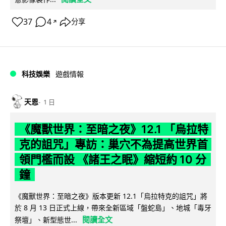
37
4
分享
↗
科技娛樂
遊戲情報
天恩
1 日
《魔獸世界：至暗之夜》12.1 「烏拉特
克的詛咒」專訪：巢穴不為提高世界首
領門檻而設 《諸王之眠》縮短約 10 分
鐘
《魔獸世界：至暗之夜》版本更新 12.1「烏拉特克的詛咒」將
於 8 月 13 日正式上線，帶來全新區域「盤蛇島」、地城「毒牙
閱讀全文
祭壇」、新型態世...