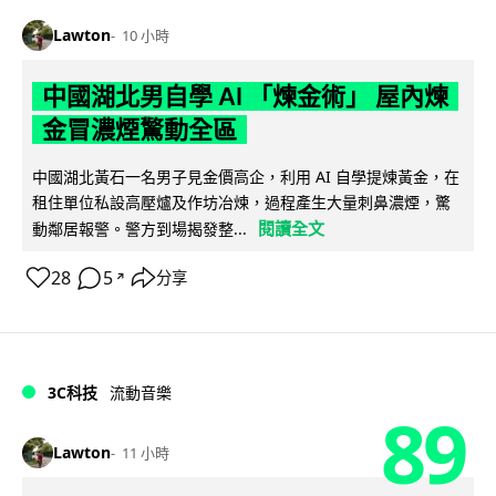
Lawton
10 小時
中國湖北男自學 AI 「煉金術」 屋內煉
金冒濃煙驚動全區
中國湖北黃石一名男子見金價高企，利用 AI 自學提煉黃金，在
租住單位私設高壓爐及作坊冶煉，過程產生大量刺鼻濃煙，驚
閱讀全文
動鄰居報警。警方到場揭發整...
28
5
分享
↗
3C科技
流動音樂
89
Lawton
11 小時