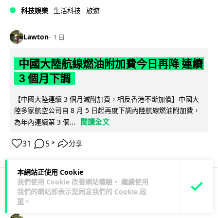
科技娛樂
生活科技
旅遊
Lawton
1 日
中國大陸航線燃油附加費今日再降 連續
3 個月下調
【中國大陸連續 3 個月減附加費，相反香港不斷加價】中國大
陸多家航空公司自 8 月 5 日起再度下調內陸航線燃油附加費，
閱讀全文
為年內連續第 3 個...
31
5
分享
↗
本網站正使用 Cookie
我們使用 Cookie 改善網站體驗。 繼續使用
我們的網站即表示您同意我們的
Cookie 政
科技娛樂
生活科技
區塊鏈
策
。