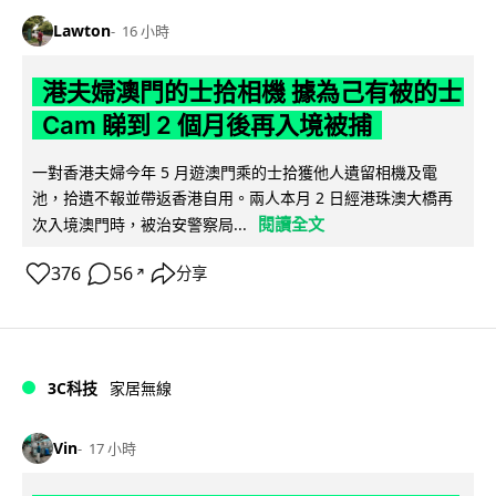
Lawton
16 小時
港夫婦澳門的士拾相機 據為己有被的士
Cam 睇到 2 個月後再入境被捕
一對香港夫婦今年 5 月遊澳門乘的士拾獲他人遺留相機及電
池，拾遺不報並帶返香港自用。兩人本月 2 日經港珠澳大橋再
閱讀全文
次入境澳門時，被治安警察局...
376
56
分享
↗
3C科技
家居無線
Vin
17 小時