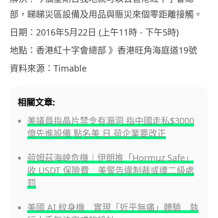
部，睇睇災區設備及用品與賑災來個零距離接觸。
日期：2016年5月22日 (上午11時 ‑ 下午5時)
地點：香港紅十字會總部 》香港旺角海庭道19號
資料來源：Timable
相關文章:
美議員指晶片禁令有漏洞 指中國走私$3000
億先進設備 點名美,日,荷企業要改正
荷姆茲海峽危機｜伊朗推「Hormuz Safe」
收 USDT 保險費 美警告違制裁或遭二級處
罰
美國 AI 紋身機 實現「近乎無痛」體驗 執