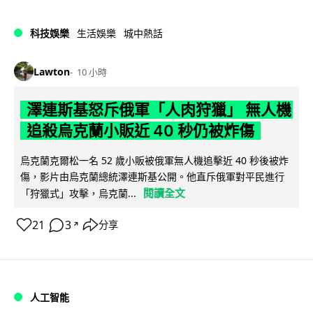
科技娛樂
生活娛樂
城中熱話
Lawton
10 小時
澤連斯基怒斥俄軍「人肉狩獵」 無人機
追殺烏克蘭小販近 40 秒仍被炸傷
烏克蘭克爾松一名 52 歲小販被俄軍無人機追擊近 40 秒後被炸
傷，影片由烏克蘭總統澤連斯基公開。他直斥俄軍對平民進行
閱讀全文
「狩獵式」攻擊，烏克蘭...
21
3
分享
↗
人工智能