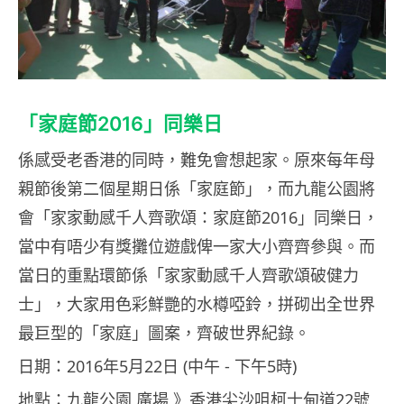
「家庭節2016」同樂日
係感受老香港的同時，難免會想起家。原來每年母
親節後第二個星期日係「家庭節」，而九龍公園將
會「家家動感千人齊歌頌：家庭節2016」同樂日，
當中有唔少有獎攤位遊戲俾一家大小齊齊參與。而
當日的重點環節係「家家動感千人齊歌頌破健力
士」，大家用色彩鮮艷的水樽啞鈴，拼砌出全世界
最巨型的「家庭」圖案，齊破世界紀錄。
日期：2016年5月22日 (中午 ‑ 下午5時)
地點：九龍公園 廣場 》香港尖沙咀柯士甸道22號