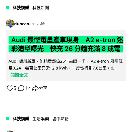
科技娛樂
科技新聞
duncan
13 小時
Audi 最慳電量產車現身 A2 e-tron 迷
彩造型曝光 快充 26 分鐘充滿 8 成電
Audi 呢部新車，能耗竟然係25年前嘅一半。 A2 e-tron 風阻低
至0.24，每百公里只需12.8 kWh，一度電行到7.8公里。6...
閱讀全文
5
1
分享
↗
科技娛樂
生活娛樂
城中熱話