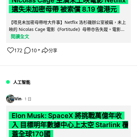
Nicolas Cage 主演未上映電影 Netflix
遺失未加密母帶 被索償 8.19 億港元
【唔見未加密母帶咁大件事】Netflix 洛杉磯辦公室被竊，未上
映的 Nicolas Cage 電影《Fortitude》母帶亦告失蹤。電影...
閱讀全文
172
10
分享
↗
人工智能
Vin
1 日
Elon Musk: SpaceX 將挑戰萬億年收
入 目標明年數據中心上太空 Starlink 覆
蓋全球170國