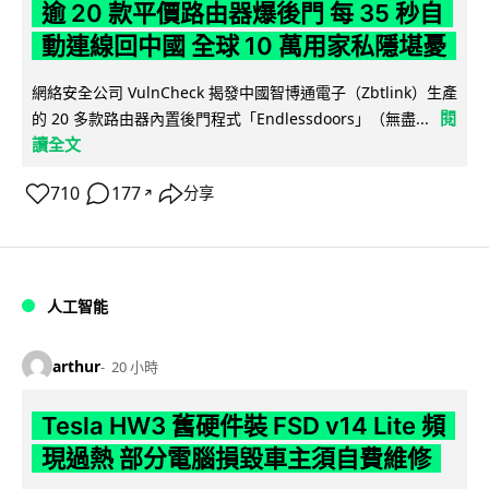
逾 20 款平價路由器爆後門 每 35 秒自
動連線回中國 全球 10 萬用家私隱堪憂
網絡安全公司 VulnCheck 揭發中國智博通電子（Zbtlink）生產
閱
的 20 多款路由器內置後門程式「Endlessdoors」（無盡...
讀全文
710
177
分享
↗
人工智能
arthur
20 小時
Tesla HW3 舊硬件裝 FSD v14 Lite 頻
現過熱 部分電腦損毀車主須自費維修