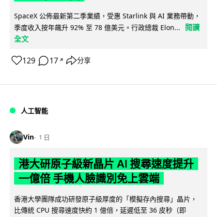
SpaceX 公佈最新第二季業績，受惠 Starlink 與 AI 業務帶動，
閱讀
季度收入按年飆升 92% 至 78 億美元。行政總裁 Elon...
全文
129
17
分享
↗
人工智能
Vin
1 日
港大研原子級新晶片 AI 搜尋速度提升
一億倍 手機人臉識別免上雲端
香港大學團隊成功研發原子級厚度的「模擬存內搜尋」晶片，
比傳統 CPU 搜尋速度快約 1 億倍，延遲低至 36 皮秒（即