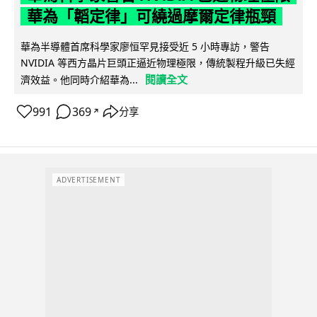
華為「韜定律」可繞過摩爾定律瓶頸
華為半導體首席科學家廖恒罕見接受近 5 小時專訪，警告
NVIDIA 等西方晶片巨頭正逼近物理極限，傳統製程升級已失經
閱讀全文
濟效益。他同時介紹華為...
991
369
分享
↗
ADVERTISEMENT