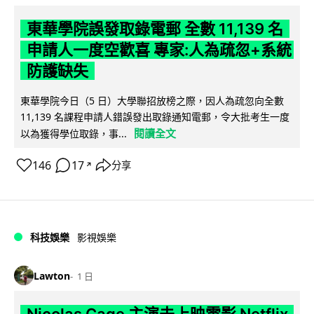
東華學院誤發取錄電郵 全數 11,139 名
申請人一度空歡喜 專家:人為疏忽+系統
防護缺失
東華學院今日（5 日）大學聯招放榜之際，因人為疏忽向全數
11,139 名課程申請人錯誤發出取錄通知電郵，令大批考生一度
閱讀全文
以為獲得學位取錄，事...
146
17
分享
↗
科技娛樂
影視娛樂
Lawton
1 日