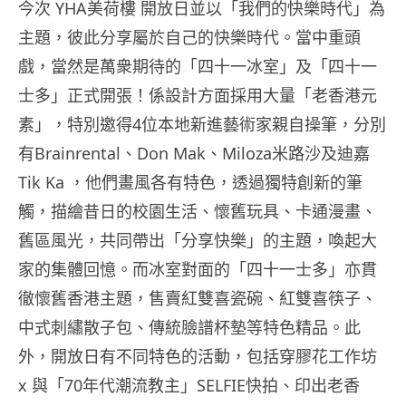
今次 YHA美荷樓 開放日並以「我們的快樂時代」為
主題，彼此分享屬於自己的快樂時代。當中重頭
戲，當然是萬衆期待的「四十一冰室」及「四十一
士多」正式開張！係設計方面採用大量「老香港元
素」，特別邀得4位本地新進藝術家親自操筆，分別
有Brainrental、Don Mak、Miloza米路沙及迪嘉
Tik Ka ，他們畫風各有特色，透過獨特創新的筆
觸，描繪昔日的校園生活、懷舊玩具、卡通漫畫、
舊區風光，共同帶出「分享快樂」的主題，喚起大
家的集體回憶。而冰室對面的「四十一士多」亦貫
徹懷舊香港主題，售賣紅雙喜瓷碗、紅雙喜筷子、
中式刺繡散子包、傳統臉譜杯墊等特色精品。此
外，開放日有不同特色的活動，包括穿膠花工作坊
x 與「70年代潮流教主」SELFIE快拍、印出老香