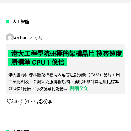
人工智能
arthur
21 小時
港大工程學院研極簡架構晶片 搜尋速度
勝標準 CPU 1 億倍
港大團隊研發極簡架構模擬內容尋址記憶體（CAM）晶片，用
二硫化鉬及半金屬銻克服傳輸瓶頸，漢明距離計算速度比標準
閱讀全文
CPU快1億倍，每次搜尋耗能低...
40
17
分享
↗