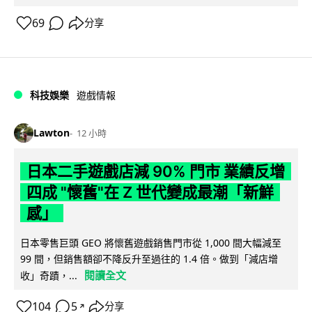
69
分享
科技娛樂
遊戲情報
Lawton
12 小時
日本二手遊戲店減 90% 門市 業績反增
四成 "懷舊"在 Z 世代變成最潮「新鮮
感」
日本零售巨頭 GEO 將懷舊遊戲銷售門市從 1,000 間大幅減至
99 間，但銷售額卻不降反升至過往的 1.4 倍。做到「減店增
閱讀全文
收」奇蹟，...
104
5
分享
↗