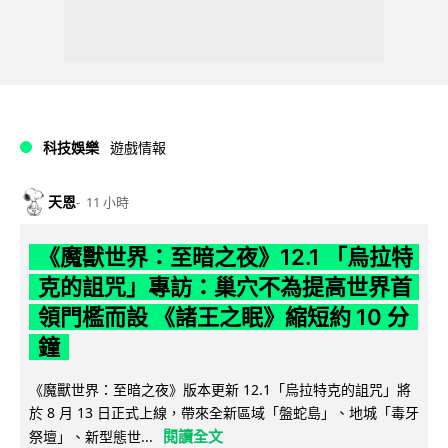
科技娛樂
遊戲情報
天恩
11 小時
《魔獸世界：至暗之夜》12.1 「烏拉特
克的詛咒」專訪：巢穴不為提高世界首
領門檻而設 《諸王之眠》縮短約 10 分
鐘
《魔獸世界：至暗之夜》版本更新 12.1「烏拉特克的詛咒」將
於 8 月 13 日正式上線，帶來全新區域「盤蛇島」、地城「毒牙
閱讀全文
祭壇」、新型態世...