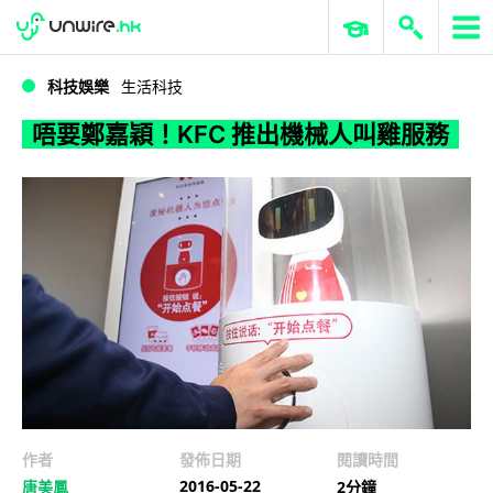
WWDC 2026
GenAI 與雲端科技專區
ERP 與商業 AI
唔要鄭嘉穎！KFC 推出機械人叫雞服務
科技娛樂
生活科技
唔要鄭嘉穎！KFC 推出機械人叫雞服務
作者
發佈日期
閱讀時間
2016-05-22
唐美鳳
2分鐘