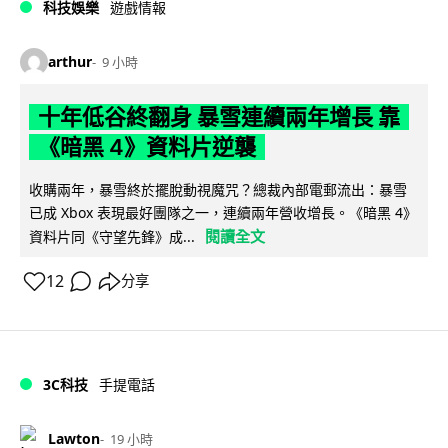
科技娛樂
遊戲情報
arthur
9 小時
十年低谷終翻身 暴雪連續兩年增長 靠
《暗黑 4》資料片逆襲
收購兩年，暴雪終於擺脫動視魔咒？總裁內部電郵流出：暴雪
已成 Xbox 表現最好團隊之一，連續兩年營收增長。《暗黑 4》
閱讀全文
資料片同《守望先鋒》成...
12
分享
3C科技
手提電話
Lawton
19 小時