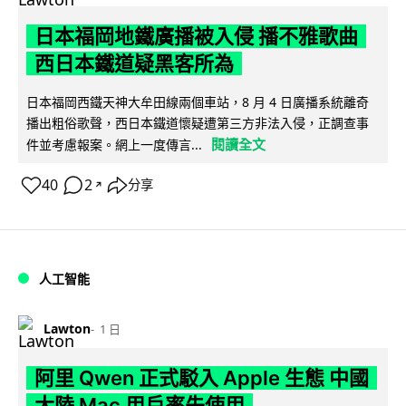
日本福岡地鐵廣播被入侵 播不雅歌曲
西日本鐵道疑黑客所為
日本福岡西鐵天神大牟田線兩個車站，8 月 4 日廣播系統離奇
播出粗俗歌聲，西日本鐵道懷疑遭第三方非法入侵，正調查事
閱讀全文
件並考慮報案。網上一度傳言...
40
2
分享
↗
人工智能
Lawton
1 日
阿里 Qwen 正式駁入 Apple 生態 中國
大陸 Mac 用戶率先使用