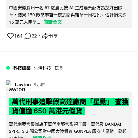
中國安徽滁州一名 67 歲農民按 AI 生成農藥配方為芝麻田除
草，結果 150 畝芝麻苗一夜之間與雜草一同枯死，估計損失約
閱讀全文
15 萬元人民幣...
164
22
分享
↗
科技娛樂
生活科技
玩具
Lawton
5 小時
萬代刑事追擊假高達廠商「星動」 查獲
貨值逾 650 萬港元假貨
萬代南夢宮集團旗下萬代南夢宮影視工廠、萬代及 BANDAI
SPIRITS 3 間公司對中國大陸假冒 GUNPLA 廠商「星動」發起