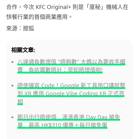
合作，今次 KFC Original+ 則是「度秘」機械人在
快餐行業的首個商業應用。
來源：搜狐
相關文章:
八達通負數增值 "唔夠數" 大媽以為要收手續
費 負咗嘅數唔計：早知唔增值啦!
唔使識寫 Code！Google 新工具用口講就整
到 XR 應用 Google Vibe Coding XR 正式亮
相
節日出行唔使煩 滴滴香港 Day Day 搶免
單 最高 HK$310 優惠＋每日搶免單