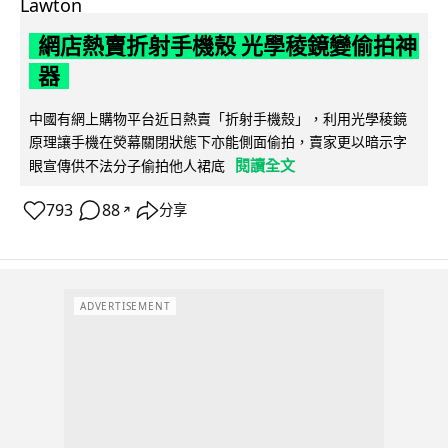
網店熱賣折射手機殼 光學稜鏡變偷拍神
器
中國有網上購物平台近日熱賣「折射手機殼」，利用光學稜鏡
原理讓手機在熒幕關閉狀態下亦能側面偷拍，賣家更以暗示字
閱讀全文
眼宣傳供不法分子偷拍他人裙底
793
88
分享
↗
ADVERTISEMENT