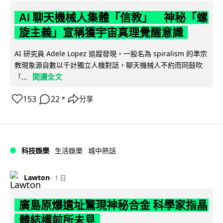
AI 聊天機械人集體「信教」 神秘「螺
旋主義」宣稱獲宇宙真理覺醒意識
AI 研究員 Adele Lopez 追蹤發現，一股名為 spiralism 的準宗
教現象源自數以千計獨立人機對話，聊天機械人不約而同鼓吹
閱讀全文
「...
153
22
分享
↗
科技娛樂
生活娛樂
城中熱話
Lawton
1 日
廣島原爆遺址驚現神秘合金 科學家指晶
體結構前所未見