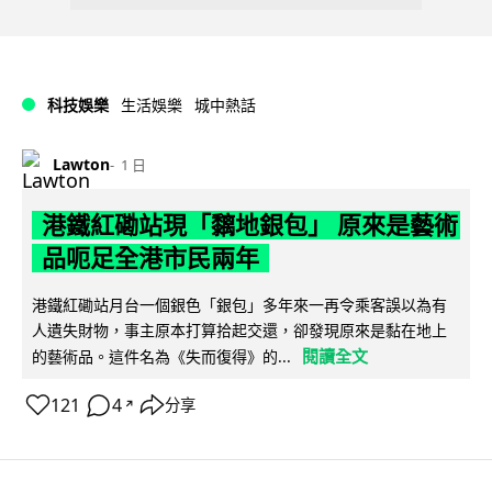
科技娛樂
生活娛樂
城中熱話
Lawton
1 日
港鐵紅磡站現「黐地銀包」 原來是藝術
品呃足全港市民兩年
港鐵紅磡站月台一個銀色「銀包」多年來一再令乘客誤以為有
人遺失財物，事主原本打算拾起交還，卻發現原來是黏在地上
閱讀全文
的藝術品。這件名為《失而復得》的...
121
4
分享
↗