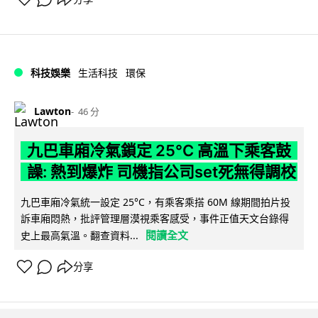
科技娛樂
生活科技
環保
Lawton
46 分
九巴車廂冷氣鎖定 25°C 高溫下乘客鼓
譟: 熱到爆炸 司機指公司set死無得調校
九巴車廂冷氣統一設定 25°C，有乘客乘搭 60M 線期間拍片投
訴車廂悶熱，批評管理層漠視乘客感受，事件正值天文台錄得
閱讀全文
史上最高氣溫。翻查資料...
分享