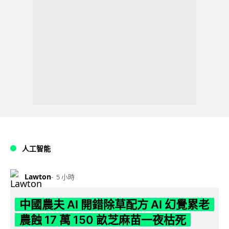
人工智能
Lawton
5 小時
中國農夫 AI 開錯除草配方 AI 幻覺累老
農蝕 17 萬 150 畝芝麻苗一夜枯死