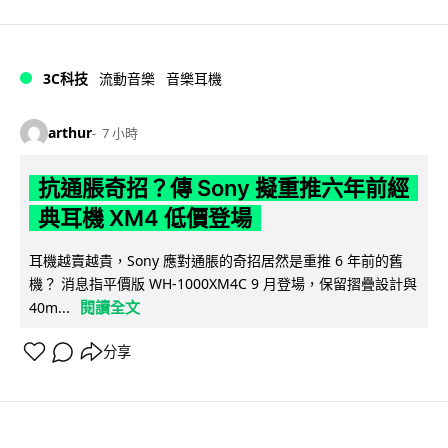
3C科技
流動音樂
音樂耳機
arthur
7 小時
抗通脹奇招？傳 Sony 擬重推六年前經
典耳機 XM4 低價登場
耳機越賣越貴，Sony 應對通脹的奇招居然是重推 6 年前的舊
機？ 消息指平價版 WH-1000XM4C 9 月登場，保留摺疊設計與
閱讀全文
40m...
分享