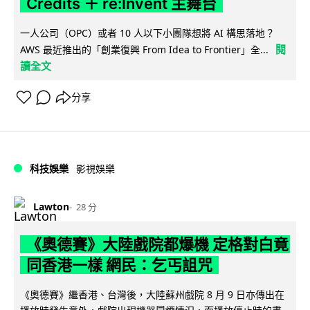
Credits ＋ re:Invent 主舞台
一人公司（OPC）或者 10 人以下小團隊想將 AI 構思落地？
閱
AWS 最近推出的「創業復興 From Idea to Frontier」全...
讀全文
分享
科技娛樂
影視娛樂
Lawton
28 分
《奧德賽》大陸戲院都爆機 定格對白竟
同香港一樣 網民：乞丐詛咒
《奧德賽》繼香港、台灣後，大陸蘇州戲院 8 月 9 日亦傳出在