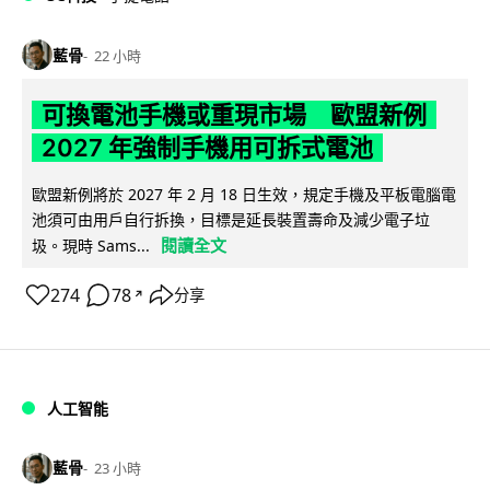
藍骨
22 小時
可換電池手機或重現市場 歐盟新例
2027 年強制手機用可拆式電池
歐盟新例將於 2027 年 2 月 18 日生效，規定手機及平板電腦電
池須可由用戶自行拆換，目標是延長裝置壽命及減少電子垃
閱讀全文
圾。現時 Sams...
274
78
分享
↗
人工智能
藍骨
23 小時