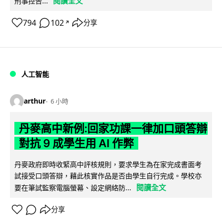
閱讀全文
刑事控告...
794
102
分享
↗
人工智能
arthur
6 小時
丹麥高中新例:回家功課一律加口頭答辯
對抗 9 成學生用 AI 作弊
丹麥政府即時收緊高中評核規則，要求學生為在家完成書面考
試接受口頭答辯，藉此核實作品是否由學生自行完成。學校亦
閱讀全文
要在筆試監察電腦螢幕、設定網絡防...
分享