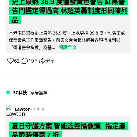
史上最熱 36.9 度僅發黃色警告 紅黑警
告門檻定得過高 林超英轟制度形同陳列
品
本港周日錄得史上最熱 36.9 度，上水更達 39.8 度，惟勞工處
僅發黃色工作暑熱警告。前天文台台長林超英轟現行機制以
閱讀全文
「香港暑熱指數」為基...
62
19
分享
↗
3C科技
家居無線
Lawton
1 小時
夏日守護方案 智能監控攝像頭 指定產
品限時優惠 7 折