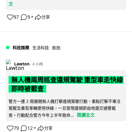
文
97
9
分享
↗
科技娛樂
生活科技
航拍
Lawton
4 小時
無人機兩周巡查違規駕駛 重型車走快線
即時被截查
警方一連 2 周展開無人機打擊違規駕駛行動，重點打擊不專注
駕駛及重型車輛使用快線，一旦發現違規即由地面交通警截
閱讀全文
查。行動配合警方今年上半年致命...
79
12
分享
↗