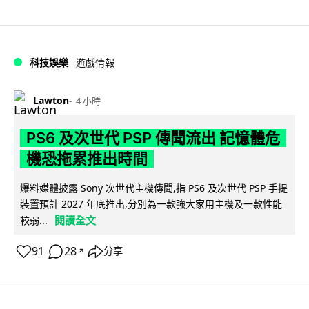
科技娛樂
遊戲情報
Lawton
4 小時
PS6 及次世代 PSP 傳聞流出 記憶體危
機恐拖累推出時間
爆料媒體披露 Sony 次世代主機傳聞,指 PS6 及次世代 PSP 手提
裝置預計 2027 年底推出,分別為一款強大家用主機及一款性能
閱讀全文
較弱...
91
28
分享
↗