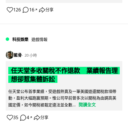
126
16
分享
↗
科技娛樂
遊戲情報
藍骨
20 小時
任天堂多收關稅不作退款 業績報告理
想卻惹集體訴訟
任天堂公布首季業績，受遊戲熱賣及一筆美國退還關稅款項帶
動，盈利大幅跑贏預期。惟公司早前曾多次以關稅為由調高美
閱讀全文
國定價，如今關稅被裁定違法並全數...
35
4
分享
↗