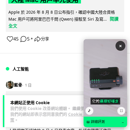
Apple 於 2026 年 8 月 8 日公布指引，確認中國大陸合資格
閱讀
Mac 用戶可將阿里巴巴千問 (Qwen) 接駁至 Siri 及寫...
全文
45
5
分享
↗
×
人工智能
藍骨
1 日
中國官媒批評 AI 術語濫用英文 稱
本網站正使用 Cookie
我們使用 Cookie 改善網站體驗。 繼續使用
「Token」與「Agent」動搖科技話語
🎵
⛶
我們的網站即表示您同意我們的
Cookie 政
權
策
。
📖 詳細評測
→