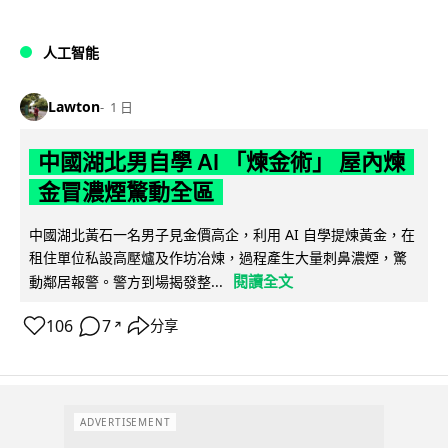
人工智能
Lawton
1 日
中國湖北男自學 AI 「煉金術」 屋內煉
金冒濃煙驚動全區
中國湖北黃石一名男子見金價高企，利用 AI 自學提煉黃金，在
租住單位私設高壓爐及作坊冶煉，過程產生大量刺鼻濃煙，驚
閱讀全文
動鄰居報警。警方到場揭發整...
106
7
分享
↗
ADVERTISEMENT