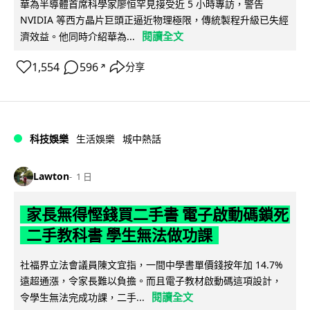
華為半導體首席科學家廖恒罕見接受近 5 小時專訪，警告
NVIDIA 等西方晶片巨頭正逼近物理極限，傳統製程升級已失經
閱讀全文
濟效益。他同時介紹華為...
1,554
596
分享
↗
科技娛樂
生活娛樂
城中熱話
Lawton
1 日
家長無得慳錢買二手書 電子啟動碼鎖死
二手教科書 學生無法做功課
社福界立法會議員陳文宜指，一間中學書單價錢按年加 14.7%
遠超通漲，令家長難以負擔。而且電子教材啟動碼這項設計，
閱讀全文
令學生無法完成功課，二手...