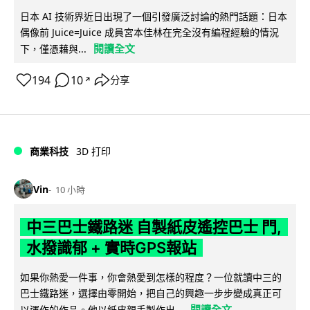
日本 AI 技術界近日出現了一個引發廣泛討論的熱門話題：日本
偶像前 Juice=Juice 成員宮本佳林在完全沒有編程經驗的情況
閱讀全文
下，僅憑藉與...
194
10
分享
↗
商業科技
3D 打印
Vin
10 小時
中三巴士鐵路迷 自製紙皮遙控巴士 門,
水撥識郁 + 實時GPS報站
如果你熱愛一件事，你會熱愛到怎樣的程度？一位就讀中三的
巴士鐵路迷，選擇由零開始，把自己的興趣一步步變成真正可
閱讀全文
以運作的作品。他以紙皮親手製作出...