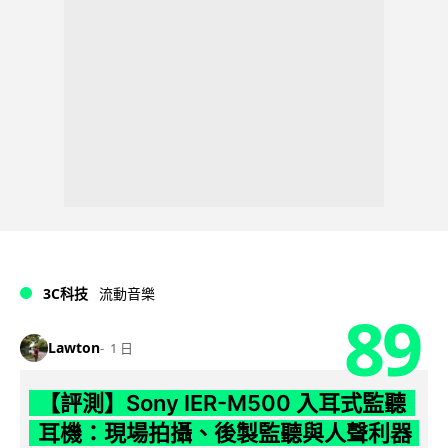
3C科技
流動音樂
89
Lawton
1 日
【評測】Sony IER-M500 入耳式監聽
耳機：現場拍攝、後製監聽與人聲利器