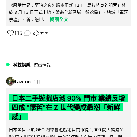
《魔獸世界：至暗之夜》版本更新 12.1「烏拉特克的詛咒」將
於 8 月 13 日正式上線，帶來全新區域「盤蛇島」、地城「毒牙
閱讀全文
祭壇」、新型態世...
115
分享
科技娛樂
遊戲情報
Lawton
1 日
日本二手遊戲店減 90% 門市 業績反增
四成 "懷舊"在 Z 世代變成最潮「新鮮
感」
日本零售巨頭 GEO 將懷舊遊戲銷售門市從 1,000 間大幅減至
99 間，但銷售額卻不降反升至過往的 1.4 倍。做到「減店增