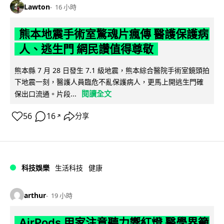
Lawton
16 小時
熊本地震手術室驚魂片瘋傳 醫護保護病
人、逃生門 網民讚值得尊敬
熊本縣 7 月 28 日發生 7.1 級地震，熊本綜合醫院手術室鏡頭拍
下地震一刻，醫護人員臨危不亂保護病人，更馬上開逃生門確
閱讀全文
保出口流通。片段...
56
16
分享
↗
科技娛樂
生活科技
健康
arthur
19 小時
AirPods 用家注意聽力響紅燈 醫學界籲