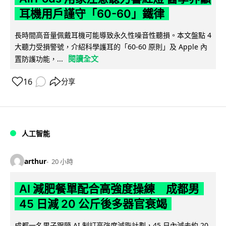
耳機用戶謹守「60-60」鐵律
長時間高音量佩戴耳機可能導致永久性噪音性聽損。本文盤點 4
大聽力受損警號，介紹科學護耳的「60-60 原則」及 Apple 內
閱讀全文
置防護功能，...
16
分享
人工智能
arthur
20 小時
AI 減肥餐單配合高強度操練 成都男
45 日減 20 公斤後多器官衰竭
成都一名男子跟隨 AI 制訂高強度減脂計劃，45 日內減去約 20