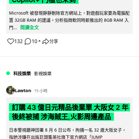
Microsoft 被發現靜靜刪除官方網站上，對遊戲玩家要為電腦配
置 32GB RAM 的建議。分析指微軟同時新推出的 8GB RAM 入
閱讀全文
門...
132
10
分享
↗
科技娛樂
影視娛樂
Lawton
15 小時
訂購 43 億日元精品後棄單 大阪女 2 年
後終被捕 涉海賊王,火影周邊產品
日本警視廳神田署 8 月 6 日公布，拘捕一名 32 歲大阪女子，
指她涉嫌在出版巨頭集英社旗下官方網店「JUMP