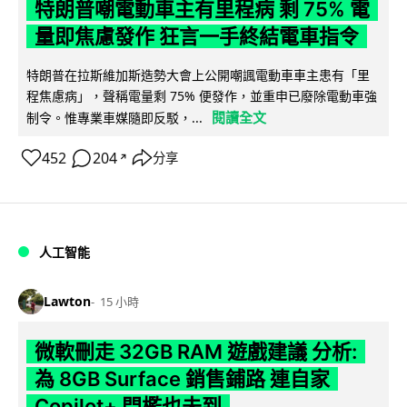
特朗普嘲電動車主有里程病 剩 75% 電
量即焦慮發作 狂言一手終結電車指令
特朗普在拉斯維加斯造勢大會上公開嘲諷電動車車主患有「里
程焦慮病」，聲稱電量剩 75% 便發作，並重申已廢除電動車強
閱讀全文
制令。惟專業車媒隨即反駁，...
452
204
分享
↗
人工智能
Lawton
15 小時
微軟刪走 32GB RAM 遊戲建議 分析:
為 8GB Surface 銷售鋪路 連自家
Copilot+ 門檻也未到