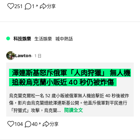
251
1
分享
↗
科技娛樂
生活娛樂
城中熱話
Lawton
1 日
澤連斯基怒斥俄軍「人肉狩獵」 無人機
追殺烏克蘭小販近 40 秒仍被炸傷
烏克蘭克爾松一名 52 歲小販被俄軍無人機追擊近 40 秒後被炸
傷，影片由烏克蘭總統澤連斯基公開。他直斥俄軍對平民進行
閱讀全文
「狩獵式」攻擊，烏克蘭...
104
40
分享
↗