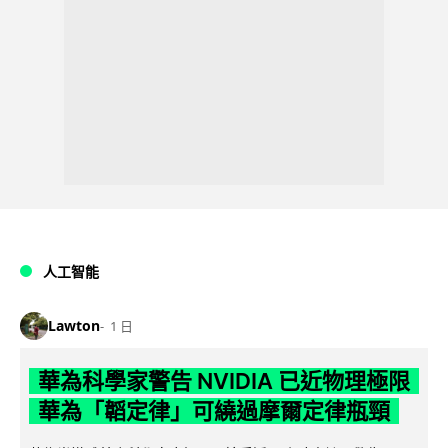
人工智能
Lawton
1 日
華為科學家警告 NVIDIA 已近物理極限
華為「韜定律」可繞過摩爾定律瓶頸