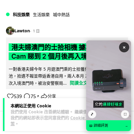
科技娛樂
生活娛樂
城中熱話
Lawton
1 日
港夫婦澳門的士拾相機 據為己有被的士
×
Cam 睇到 2 個月後再入境被捕
一對香港夫婦今年 5 月遊澳門乘的士拾獲他人遺留相機及電
池，拾遺不報並帶返香港自用。兩人本月 2 日經港珠澳大橋再
閱讀全文
次入境澳門時，被治安警察局...
539
75
分享
↗
本網站正使用 Cookie
我們使用 Cookie 改善網站體驗。 繼續使用
🎵
⛶
我們的網站即表示您同意我們的
Cookie 政
策
。
📖 詳細評測
→
3C科技
家居無線