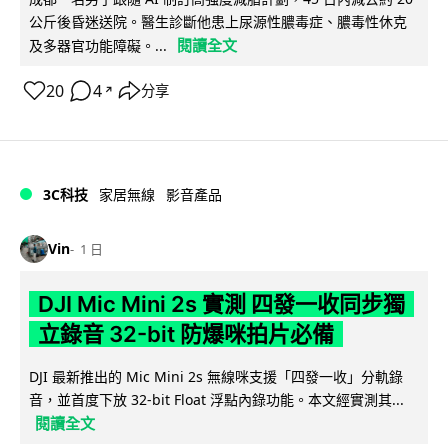
公斤後昏迷送院。醫生診斷他患上尿源性膿毒症、膿毒性休克
閱讀全文
及多器官功能障礙。...
20
4
分享
↗
3C科技
家居無線
影音產品
Vin
1 日
DJI Mic Mini 2s 實測 四發一收同步獨
立錄音 32-bit 防爆咪拍片必備
DJI 最新推出的 Mic Mini 2s 無線咪支援「四發一收」分軌錄
音，並首度下放 32-bit Float 浮點內錄功能。本文經實測其...
閱讀全文