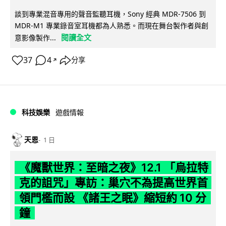
談到專業混音專用的聲音監聽耳機，Sony 經典 MDR-7506 到
MDR-M1 專業錄音室耳機都為人熟悉。而現在舞台製作者與創
閱讀全文
意影像製作...
37
4
分享
↗
科技娛樂
遊戲情報
天恩
1 日
《魔獸世界：至暗之夜》12.1 「烏拉特
克的詛咒」專訪：巢穴不為提高世界首
領門檻而設 《諸王之眠》縮短約 10 分
鐘