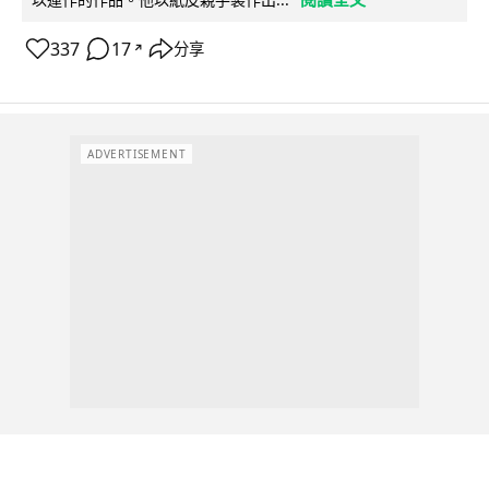
337
17
分享
↗
ADVERTISEMENT