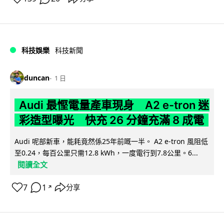
科技娛樂
科技新聞
duncan
1 日
Audi 最慳電量產車現身 A2 e-tron 迷
彩造型曝光 快充 26 分鐘充滿 8 成電
Audi 呢部新車，能耗竟然係25年前嘅一半。 A2 e-tron 風阻低
至0.24，每百公里只需12.8 kWh，一度電行到7.8公里。6...
閱讀全文
7
1
分享
↗