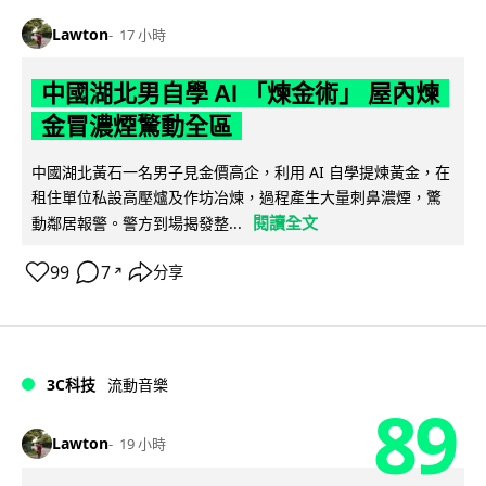
Lawton
17 小時
中國湖北男自學 AI 「煉金術」 屋內煉
金冒濃煙驚動全區
中國湖北黃石一名男子見金價高企，利用 AI 自學提煉黃金，在
租住單位私設高壓爐及作坊冶煉，過程產生大量刺鼻濃煙，驚
閱讀全文
動鄰居報警。警方到場揭發整...
99
7
分享
↗
3C科技
流動音樂
89
Lawton
19 小時