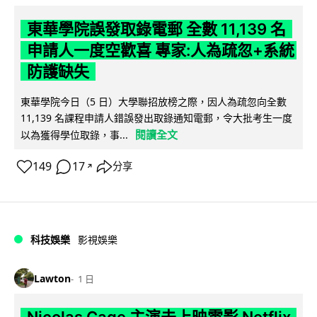
東華學院誤發取錄電郵 全數 11,139 名
申請人一度空歡喜 專家:人為疏忽+系統
防護缺失
東華學院今日（5 日）大學聯招放榜之際，因人為疏忽向全數
11,139 名課程申請人錯誤發出取錄通知電郵，令大批考生一度
閱讀全文
以為獲得學位取錄，事...
149
17
分享
↗
科技娛樂
影視娛樂
Lawton
1 日