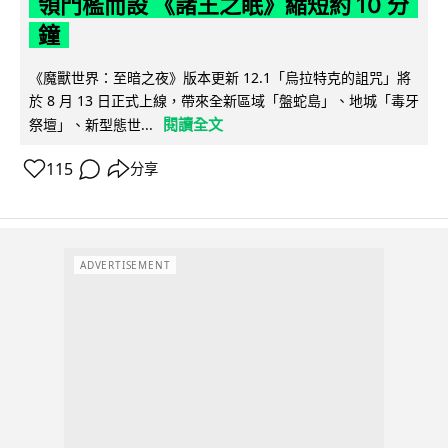
領門檻而設 《諸王之眠》縮短約 10 分
鐘
《魔獸世界：至暗之夜》版本更新 12.1「烏拉特克的詛咒」將
於 8 月 13 日正式上線，帶來全新區域「盤蛇島」、地城「毒牙
閱讀全文
祭壇」、新型態世...
115
分享
ADVERTISEMENT