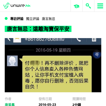
WWDC 2026
GenAI 與雲端科技專區
ERP 與商業 AI
唐言無忌：遠離淘寶保平安
專訪評論
獨立評論
唐言無忌
唐言無忌：遠離淘寶保平安
作者
發佈日期
閱讀時間
2016-05-23
唐美鳳
2分鐘