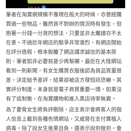
筆者在淘寶網規模不像現在般大的時候，亦曾經購
買過一些物品，雖然貨不對辦的情況時有發生，但
抱著一分錢一分貨的想法，只要並非太離譜亦不太
在意。不過近年網店的競爭非常激烈，有網店開始
在評分造假，根本脫離了網店講求誠信的基本原
則，筆者如非必要就甚少再幫襯。最近在大陸網站
看到一則新聞，有女生購買衣服後認為貨品質量很
差，決定給予差評，結果卻被店方發短訊恐嚇。其
實評分制度，本身就是電子商貿重要一環，如果沒
有了這制衡，在淘寶購物和進入黑店待宰無異。
為了要脅女生將負評刪除，店主表示會將客人的個
人信息上載到各種色情網站，又威脅在支付寶植入
病毒。除了說女生後果自負，還表示說到做到，會