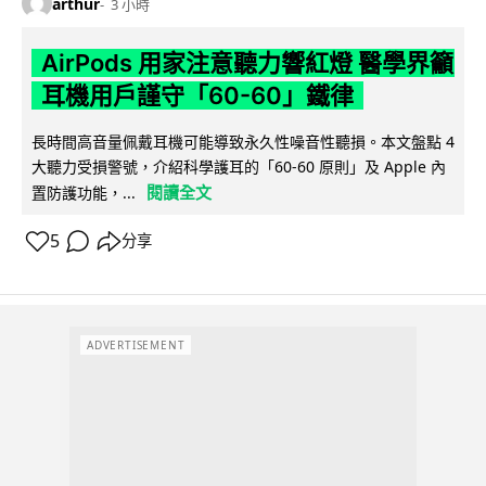
arthur
3 小時
AirPods 用家注意聽力響紅燈 醫學界籲
耳機用戶謹守「60-60」鐵律
長時間高音量佩戴耳機可能導致永久性噪音性聽損。本文盤點 4
大聽力受損警號，介紹科學護耳的「60-60 原則」及 Apple 內
閱讀全文
置防護功能，...
5
分享
ADVERTISEMENT