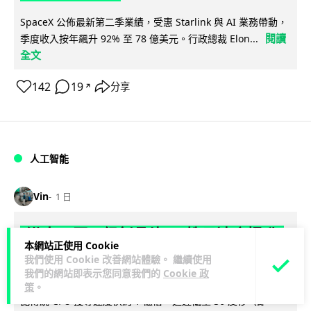
SpaceX 公佈最新第二季業績，受惠 Starlink 與 AI 業務帶動，
閱讀
季度收入按年飆升 92% 至 78 億美元。行政總裁 Elon...
全文
142
19
分享
↗
人工智能
Vin
1 日
港大研原子級新晶片 AI 搜尋速度提升
本網站正使用 Cookie
一億倍 手機人臉識別免上雲端
我們使用 Cookie 改善網站體驗。 繼續使用
我們的網站即表示您同意我們的
Cookie 政
香港大學團隊成功研發原子級厚度的「模擬存內搜尋」晶片，
策
。
比傳統 CPU 搜尋速度快約 1 億倍，延遲低至 36 皮秒（即