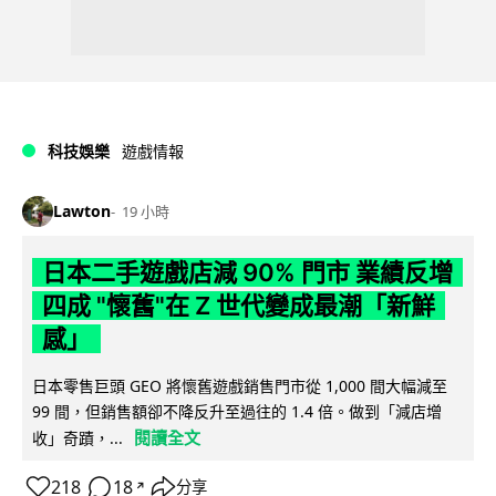
科技娛樂
遊戲情報
Lawton
19 小時
日本二手遊戲店減 90% 門市 業績反增
四成 "懷舊"在 Z 世代變成最潮「新鮮
感」
日本零售巨頭 GEO 將懷舊遊戲銷售門市從 1,000 間大幅減至
99 間，但銷售額卻不降反升至過往的 1.4 倍。做到「減店增
閱讀全文
收」奇蹟，...
218
18
分享
↗