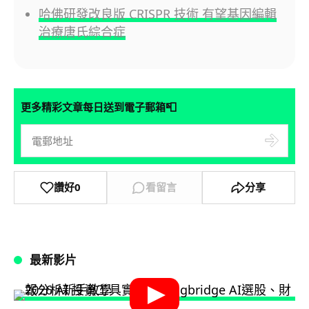
哈佛研發改良版 CRISPR 技術 有望基因編輯
治療唐氏綜合症
📮
更多精彩文章每日送到電子郵箱
讚好
0
看留言
分享
最新影片