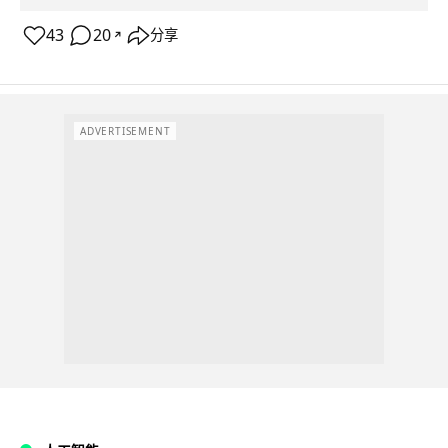
43
20
分享
↗
ADVERTISEMENT