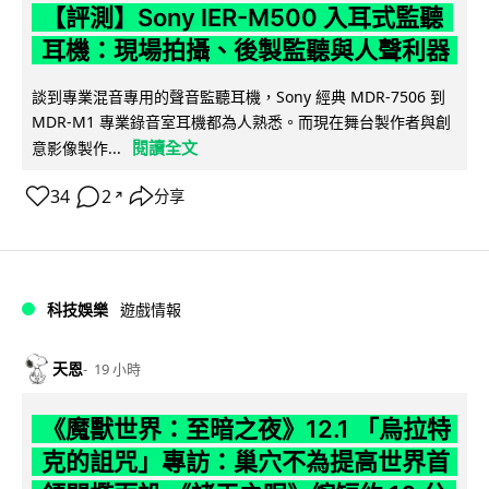
【評測】Sony IER-M500 入耳式監聽
耳機：現場拍攝、後製監聽與人聲利器
談到專業混音專用的聲音監聽耳機，Sony 經典 MDR-7506 到
MDR-M1 專業錄音室耳機都為人熟悉。而現在舞台製作者與創
閱讀全文
意影像製作...
34
2
分享
↗
科技娛樂
遊戲情報
天恩
19 小時
《魔獸世界：至暗之夜》12.1 「烏拉特
克的詛咒」專訪：巢穴不為提高世界首