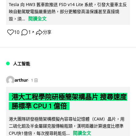
Tesla 向 HW3 舊車款推送 FSD v14 Lite 系統，引發大量車主反
映自動駕駛電腦嚴重過熱，部分更觸發高溫保護甚至直接燒
閱讀全文
毀，須...
10
1
分享
↗
人工智能
arthur
1 日
港大工程學院研極簡架構晶片 搜尋速度
勝標準 CPU 1 億倍
港大團隊研發極簡架構模擬內容尋址記憶體（CAM）晶片，用
二硫化鉬及半金屬銻克服傳輸瓶頸，漢明距離計算速度比標準
閱讀全文
CPU快1億倍，每次搜尋耗能低...