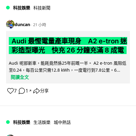
科技娛樂
科技新聞
duncan
21 小時
Audi 最慳電量產車現身 A2 e-tron 迷
彩造型曝光 快充 26 分鐘充滿 8 成電
Audi 呢部新車，能耗竟然係25年前嘅一半。 A2 e-tron 風阻低
至0.24，每百公里只需12.8 kWh，一度電行到7.8公里。6...
閱讀全文
7
1
分享
↗
科技娛樂
生活娛樂
城中熱話