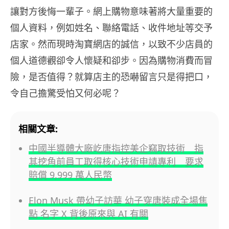
讓對方後悔一輩子。網上購物意味著將大量重要的
個人資料，例如姓名、聯絡電話、收件地址等交予
店家。然而現時淘寶網店的誠信，以致不少店員的
個人道德觀卻令人懷疑和卻步。因為購物消費而冒
險，是否值得？就算店主的恐嚇留言只是得把口，
令自己擔驚受怕又何必呢？
相關文章:
中國半導體大廠屹唐指控美企竊取技術 指
其挖角前員工取得核心技術申請專利 要求
賠償 9,999 萬人民幣
Elon Musk 帶幼子訪華 幼子穿唐裝成全場焦
點 名字 X 背後原來與 AI 有關