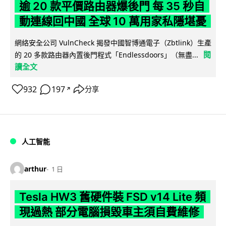
逾 20 款平價路由器爆後門 每 35 秒自
動連線回中國 全球 10 萬用家私隱堪憂
網絡安全公司 VulnCheck 揭發中國智博通電子（Zbtlink）生產
閱
的 20 多款路由器內置後門程式「Endlessdoors」（無盡...
讀全文
932
197
分享
↗
人工智能
arthur
1 日
Tesla HW3 舊硬件裝 FSD v14 Lite 頻
現過熱 部分電腦損毀車主須自費維修