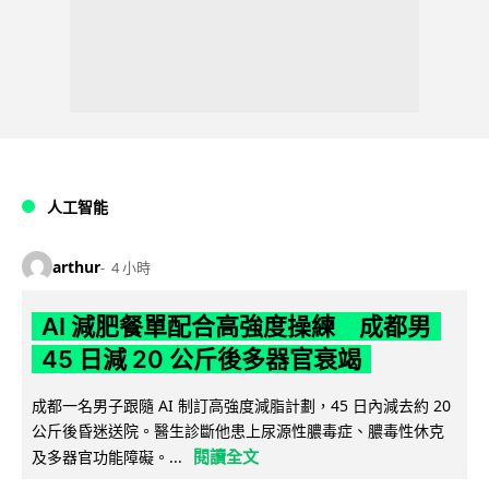
人工智能
arthur
4 小時
AI 減肥餐單配合高強度操練 成都男
45 日減 20 公斤後多器官衰竭
成都一名男子跟隨 AI 制訂高強度減脂計劃，45 日內減去約 20
公斤後昏迷送院。醫生診斷他患上尿源性膿毒症、膿毒性休克
閱讀全文
及多器官功能障礙。...