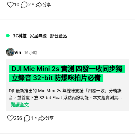
10
2
分享
↗
3C科技
家居無線
影音產品
Vin
16 小時
DJI Mic Mini 2s 實測 四發一收同步獨
立錄音 32-bit 防爆咪拍片必備
DJI 最新推出的 Mic Mini 2s 無線咪支援「四發一收」分軌錄
音，並首度下放 32-bit Float 浮點內錄功能。本文經實測其...
閱讀全文
256
1
分享
↗