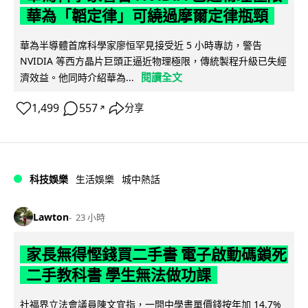
華為「韜定律」可繞過摩爾定律瓶頸
華為半導體首席科學家廖恒罕見接受近 5 小時專訪，警告
NVIDIA 等西方晶片巨頭正逼近物理極限，傳統製程升級已失經
閱讀全文
濟效益。他同時介紹華為...
1,499
557
分享
↗
科技娛樂
生活娛樂
城中熱話
Lawton
23 小時
家長無得慳錢買二手書 電子啟動碼鎖死
二手教科書 學生無法做功課
社福界立法會議員陳文宜指，一間中學書單價錢按年加 14.7%