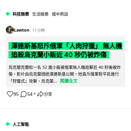
科技娛樂
生活娛樂
城中熱話
Lawton
17 小時
澤連斯基怒斥俄軍「人肉狩獵」 無人機
追殺烏克蘭小販近 40 秒仍被炸傷
烏克蘭克爾松一名 52 歲小販被俄軍無人機追擊近 40 秒後被炸
傷，影片由烏克蘭總統澤連斯基公開。他直斥俄軍對平民進行
閱讀全文
「狩獵式」攻擊，烏克蘭...
95
54
分享
↗
人工智能