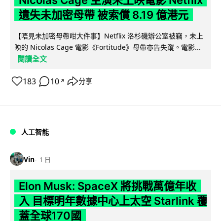
Nicolas Cage 主演未上映電影 Netflix
遺失未加密母帶 被索償 8.19 億港元
【唔見未加密母帶咁大件事】Netflix 洛杉磯辦公室被竊，未上
映的 Nicolas Cage 電影《Fortitude》母帶亦告失蹤。電影...
閱讀全文
183
10
分享
↗
人工智能
Vin
1 日
Elon Musk: SpaceX 將挑戰萬億年收
入 目標明年數據中心上太空 Starlink 覆
蓋全球170國