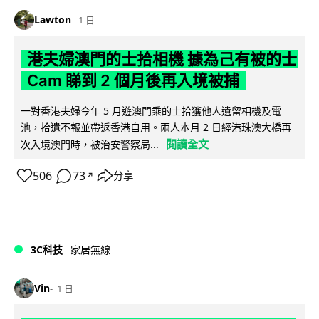
Lawton
1 日
港夫婦澳門的士拾相機 據為己有被的士
Cam 睇到 2 個月後再入境被捕
一對香港夫婦今年 5 月遊澳門乘的士拾獲他人遺留相機及電
池，拾遺不報並帶返香港自用。兩人本月 2 日經港珠澳大橋再
閱讀全文
次入境澳門時，被治安警察局...
506
73
分享
↗
3C科技
家居無線
Vin
1 日