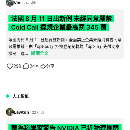
Vin
21 小時
法國 8 月 11 日出新例 未經同意嚴禁
Cold Call 違規企業最高罰 345 萬
法國將於 8 月 11 日起實施新例，全面禁止企業未經消費者同意
致電推銷，由「opt-out」拒接登記制轉為「opt-in」先徵同意
閱讀全文
機制。違...
299
24
分享
↗
人工智能
Lawton
22 小時
華為科學家警告 NVIDIA 已近物理極限