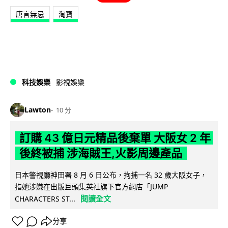
唐言無忌
淘寶
科技娛樂
影視娛樂
Lawton
10 分
訂購 43 億日元精品後棄單 大阪女 2 年
後終被捕 涉海賊王,火影周邊產品
日本警視廳神田署 8 月 6 日公布，拘捕一名 32 歲大阪女子，
指她涉嫌在出版巨頭集英社旗下官方網店「JUMP
閱讀全文
CHARACTERS ST...
分享