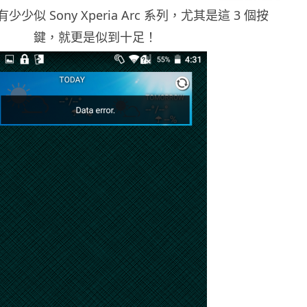
少似 Sony Xperia Arc 系列，尤其是這 3 個按
鍵，就更是似到十足！