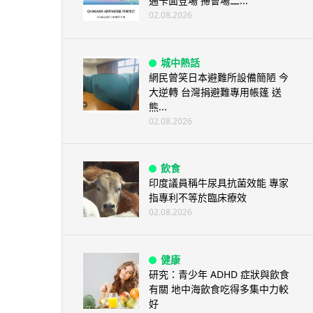
通卡面登場 掃會場二...
02.08.2026
城中熱話
網民曾笑日本避難所設備簡陋 今
大逆轉 台灣捐避難專用帳篷 送
熊...
02.08.2026
飲食
印度議員稱牛尿具抗菌效能 專家
指專利不等於臨床療效
02.08.2026
健康
研究：青少年 ADHD 症狀與飲食
有關 地中海飲食吃得多集中力較
好