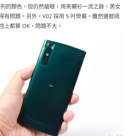
g」系列的顏色，但仍然搶眼，用來襯衫一流之餘，男女
有問題。另外，V02 採用 5 吋熒幕，雖然邊框唔
控上都算 OK，問題不大。