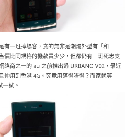
是有一班捧場客，貪的無非是潮爆外型有「和
售價比同規格的機款貴少少，但都仍有一班死忠支
絡商之一的 au 之前推出過 URBANO V02，最近
且仲用到香港 4G。究竟用落得唔得？而家就等
家試一試。