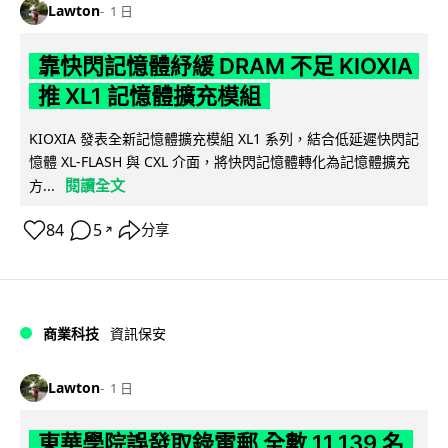
Lawton
1 日
靠快閃記憶體紓緩 DRAM 不足 KIOXIA
推 XL1 記憶體擴充模組
KIOXIA 發表全新記憶體擴充模組 XL1 系列，結合低延遲快閃記
憶體 XL-FLASH 與 CXL 介面，將快閃記憶體轉化為記憶體擴充
閱讀全文
方...
84
5
分享
↗
商業科技
資訊保安
Lawton
1 日
東華學院誤發取錄電郵 全數 11,139 名