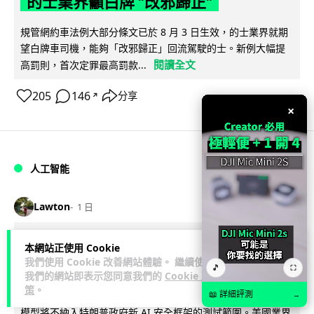
的士業界籲白牌 "改邪歸正"
規管網約車法例大部分條文已於 8 月 3 日生效，的士業界就期
望白牌車司機，能夠「改邪歸正」回流駕駛的士。新例大幅提
閱讀全文
高罰則，首次定罪最高罰款...
205
146
分享
↗
×
人工智能
Lawton
1 日
白宮拒測中國開放 AI 模型 業界質疑安
本網站正使用 Cookie
我們使用 Cookie 改善網站體驗。 繼續使用
全框架選擇性執行
🎵
⛶
我們的網站即表示您同意我們的
Cookie 政
策
。
彭博社報道，白宮通知美國頂尖 AI 公司，中國開發的開放權重
📖 詳細評測
→
模型將不納入特朗普政府新 AI 安全框架的測試範圍。美國業界