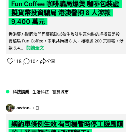
Fun Coffee 咖啡騙局爆煲 咖啡包裝虛
擬貨幣投資騙局 港澳警拘 8 人涉款
9,400 萬元
香港警方聯同澳門司警搗破以養生咖啡生意包裝的虛擬貨幣投
資騙局 Fun Coffee，兩地共拘捕 8 人，接獲逾 200 宗舉報，涉
閱讀全文
款 9,4...
118
10
分享
↗
科技娛樂
生活科技
智慧城市
Lawton
1 日
網約車條例生效 有司機暫時停工避風頭