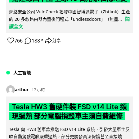
網絡安全公司 VulnCheck 揭發中國智博通電子（Zbtlink）生產
閱
的 20 多款路由器內置後門程式「Endlessdoors」（無盡...
讀全文
766
188
分享
↗
人工智能
arthur
17 小時
Tesla HW3 舊硬件裝 FSD v14 Lite 頻
現過熱 部分電腦損毀車主須自費維修
Tesla 向 HW3 舊車款推送 FSD v14 Lite 系統，引發大量車主反
映自動駕駛電腦嚴重過熱，部分更觸發高溫保護甚至直接燒