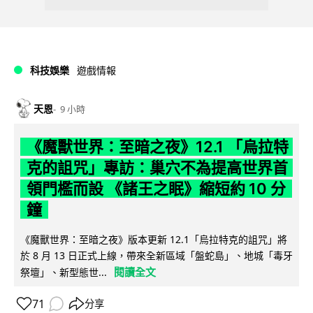
科技娛樂
遊戲情報
天恩
9 小時
《魔獸世界：至暗之夜》12.1 「烏拉特
克的詛咒」專訪：巢穴不為提高世界首
領門檻而設 《諸王之眠》縮短約 10 分
鐘
《魔獸世界：至暗之夜》版本更新 12.1「烏拉特克的詛咒」將
於 8 月 13 日正式上線，帶來全新區域「盤蛇島」、地城「毒牙
閱讀全文
祭壇」、新型態世...
71
分享