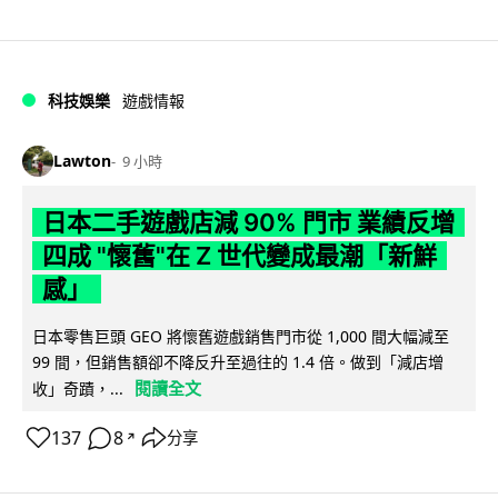
科技娛樂
遊戲情報
Lawton
9 小時
日本二手遊戲店減 90% 門市 業績反增
四成 "懷舊"在 Z 世代變成最潮「新鮮
感」
日本零售巨頭 GEO 將懷舊遊戲銷售門市從 1,000 間大幅減至
99 間，但銷售額卻不降反升至過往的 1.4 倍。做到「減店增
閱讀全文
收」奇蹟，...
137
8
分享
↗