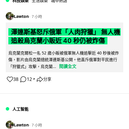
科技娛樂
生活娛樂
城中熱話
Lawton
7 小時
澤連斯基怒斥俄軍「人肉狩獵」 無人機
追殺烏克蘭小販近 40 秒仍被炸傷
烏克蘭克爾松一名 52 歲小販被俄軍無人機追擊近 40 秒後被炸
傷，影片由烏克蘭總統澤連斯基公開。他直斥俄軍對平民進行
閱讀全文
「狩獵式」攻擊，烏克蘭...
38
12
分享
↗
人工智能
Lawton
7 小時