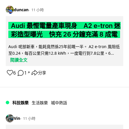
duncan
11 小時
Audi 最慳電量產車現身 A2 e-tron 迷
彩造型曝光 快充 26 分鐘充滿 8 成電
Audi 呢部新車，能耗竟然係25年前嘅一半。 A2 e-tron 風阻低
至0.24，每百公里只需12.8 kWh，一度電行到7.8公里。6...
閱讀全文
6
1
分享
↗
科技娛樂
生活娛樂
城中熱話
Vin
11 小時