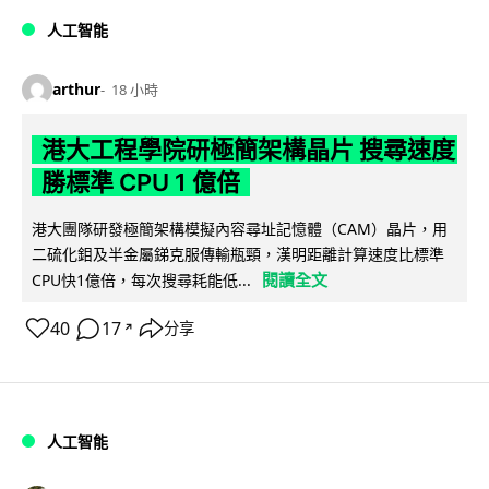
人工智能
arthur
18 小時
港大工程學院研極簡架構晶片 搜尋速度
勝標準 CPU 1 億倍
港大團隊研發極簡架構模擬內容尋址記憶體（CAM）晶片，用
二硫化鉬及半金屬銻克服傳輸瓶頸，漢明距離計算速度比標準
閱讀全文
CPU快1億倍，每次搜尋耗能低...
40
17
分享
↗
人工智能