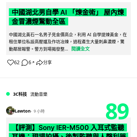
中國湖北男自學 AI 「煉金術」 屋內煉
金冒濃煙驚動全區
中國湖北黃石一名男子見金價高企，利用 AI 自學提煉黃金，在
租住單位私設高壓爐及作坊冶煉，過程產生大量刺鼻濃煙，驚
閱讀全文
動鄰居報警。警方到場揭發整...
62
6
分享
↗
3C科技
流動音樂
89
Lawton
9 小時
【評測】Sony IER-M500 入耳式監聽
耳機：現場拍攝、後製監聽與人聲利器