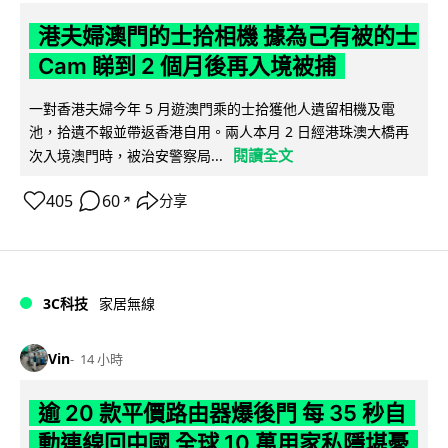
港夫婦澳門的士拾相機 據為己有被的士
Cam 睇到 2 個月後再入境被捕
一對香港夫婦今年 5 月遊澳門乘的士拾獲他人遺留相機及電
池，拾遺不報並帶返香港自用。兩人本月 2 日經港珠澳大橋再
閱讀全文
次入境澳門時，被治安警察局...
405
60
分享
↗
3C科技
家居無線
Vin
14 小時
逾 20 款平價路由器爆後門 每 35 秒自
動連線回中國 全球 10 萬用家私隱堪憂