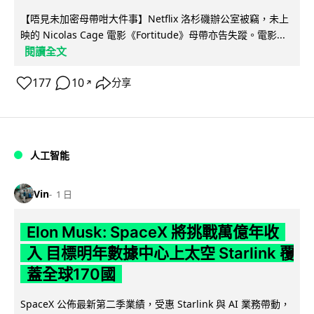
【唔見未加密母帶咁大件事】Netflix 洛杉磯辦公室被竊，未上
映的 Nicolas Cage 電影《Fortitude》母帶亦告失蹤。電影...
閱讀全文
177
10
分享
↗
人工智能
Vin
1 日
Elon Musk: SpaceX 將挑戰萬億年收
入 目標明年數據中心上太空 Starlink 覆
蓋全球170國
SpaceX 公佈最新第二季業績，受惠 Starlink 與 AI 業務帶動，