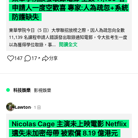
申請人一度空歡喜 專家:人為疏忽+系統
防護缺失
東華學院今日（5 日）大學聯招放榜之際，因人為疏忽向全數
11,139 名課程申請人錯誤發出取錄通知電郵，令大批考生一度
閱讀全文
以為獲得學位取錄，事...
147
17
分享
↗
科技娛樂
影視娛樂
Lawton
1 日
Nicolas Cage 主演未上映電影 Netflix
遺失未加密母帶 被索償 8.19 億港元