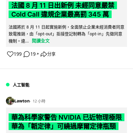
法國 8 月 11 日出新例 未經同意嚴禁
Cold Call 違規企業最高罰 345 萬
法國將於 8 月 11 日起實施新例，全面禁止企業未經消費者同意
致電推銷，由「opt-out」拒接登記制轉為「opt-in」先徵同意
閱讀全文
機制。違...
199
19
分享
↗
人工智能
Lawton
12 小時
華為科學家警告 NVIDIA 已近物理極限
華為「韜定律」可繞過摩爾定律瓶頸