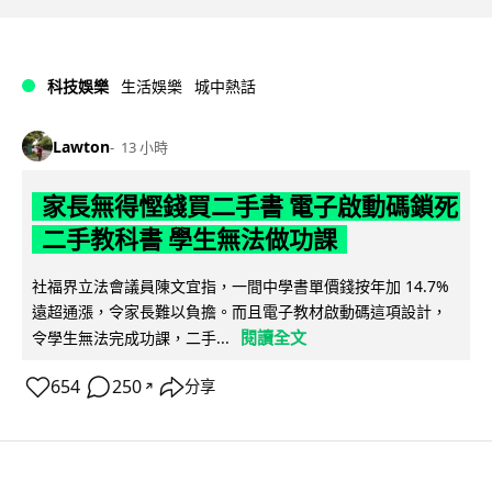
科技娛樂
生活娛樂
城中熱話
Lawton
13 小時
家長無得慳錢買二手書 電子啟動碼鎖死
二手教科書 學生無法做功課
社福界立法會議員陳文宜指，一間中學書單價錢按年加 14.7%
遠超通漲，令家長難以負擔。而且電子教材啟動碼這項設計，
閱讀全文
令學生無法完成功課，二手...
654
250
分享
↗