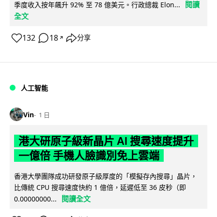
閱讀
季度收入按年飆升 92% 至 78 億美元。行政總裁 Elon...
全文
132
18
分享
↗
人工智能
Vin
1 日
港大研原子級新晶片 AI 搜尋速度提升
一億倍 手機人臉識別免上雲端
香港大學團隊成功研發原子級厚度的「模擬存內搜尋」晶片，
比傳統 CPU 搜尋速度快約 1 億倍，延遲低至 36 皮秒（即
閱讀全文
0.00000000...