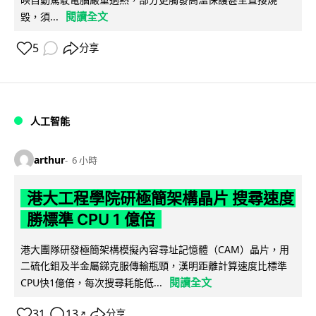
閱讀全文
毀，須...
5
分享
人工智能
arthur
6 小時
港大工程學院研極簡架構晶片 搜尋速度
勝標準 CPU 1 億倍
港大團隊研發極簡架構模擬內容尋址記憶體（CAM）晶片，用
二硫化鉬及半金屬銻克服傳輸瓶頸，漢明距離計算速度比標準
閱讀全文
CPU快1億倍，每次搜尋耗能低...
31
13
分享
↗