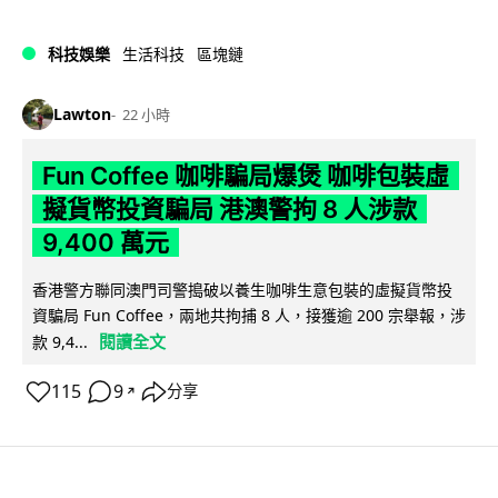
科技娛樂
生活科技
區塊鏈
Lawton
22 小時
Fun Coffee 咖啡騙局爆煲 咖啡包裝虛
擬貨幣投資騙局 港澳警拘 8 人涉款
9,400 萬元
香港警方聯同澳門司警搗破以養生咖啡生意包裝的虛擬貨幣投
資騙局 Fun Coffee，兩地共拘捕 8 人，接獲逾 200 宗舉報，涉
閱讀全文
款 9,4...
115
9
分享
↗