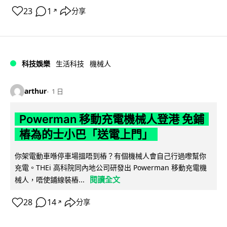
23
1
分享
↗
科技娛樂
生活科技
機械人
arthur
1 日
Powerman 移動充電機械人登港 免鋪
樁為的士小巴「送電上門」
你架電動車喺停車場搵唔到樁？有個機械人會自己行過嚟幫你
充電。THEi 高科院同內地公司研發出 Powerman 移動充電機
閱讀全文
械人，唔使鋪線裝樁...
28
14
分享
↗