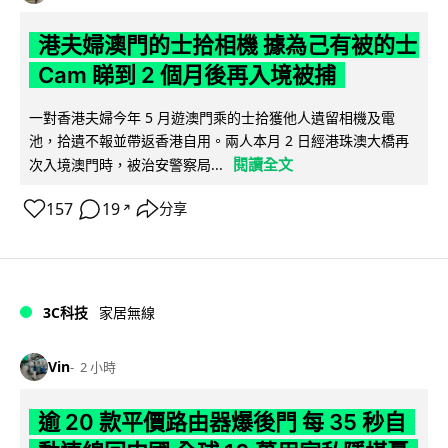
港夫婦澳門的士拾相機 據為己有被的士
Cam 睇到 2 個月後再入境被捕
一對香港夫婦今年 5 月遊澳門乘的士拾獲他人遺留相機及電
池，拾遺不報並帶返香港自用。兩人本月 2 日經港珠澳大橋再
閱讀全文
次入境澳門時，被治安警察局...
157
19
分享
↗
3C科技
家居無線
Vin
2 小時
逾 20 款平價路由器爆後門 每 35 秒自