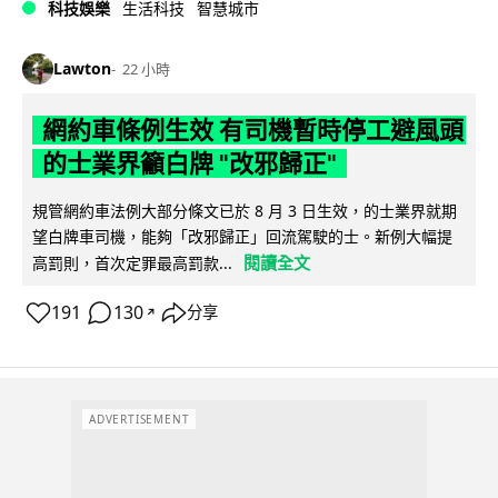
科技娛樂
生活科技
智慧城市
Lawton
22 小時
網約車條例生效 有司機暫時停工避風頭
的士業界籲白牌 "改邪歸正"
規管網約車法例大部分條文已於 8 月 3 日生效，的士業界就期
望白牌車司機，能夠「改邪歸正」回流駕駛的士。新例大幅提
閱讀全文
高罰則，首次定罪最高罰款...
191
130
分享
↗
ADVERTISEMENT