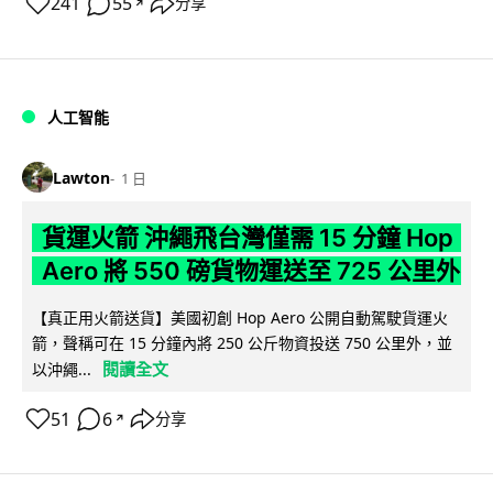
241
55
分享
↗
人工智能
Lawton
1 日
貨運火箭 沖繩飛台灣僅需 15 分鐘 Hop
Aero 將 550 磅貨物運送至 725 公里外
【真正用火箭送貨】美國初創 Hop Aero 公開自動駕駛貨運火
箭，聲稱可在 15 分鐘內將 250 公斤物資投送 750 公里外，並
閱讀全文
以沖繩...
51
6
分享
↗