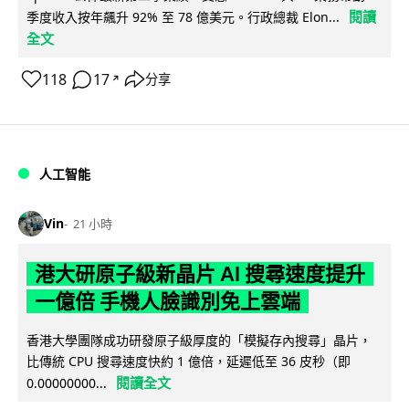
閱讀
季度收入按年飆升 92% 至 78 億美元。行政總裁 Elon...
全文
118
17
分享
↗
人工智能
Vin
21 小時
港大研原子級新晶片 AI 搜尋速度提升
一億倍 手機人臉識別免上雲端
香港大學團隊成功研發原子級厚度的「模擬存內搜尋」晶片，
比傳統 CPU 搜尋速度快約 1 億倍，延遲低至 36 皮秒（即
閱讀全文
0.00000000...