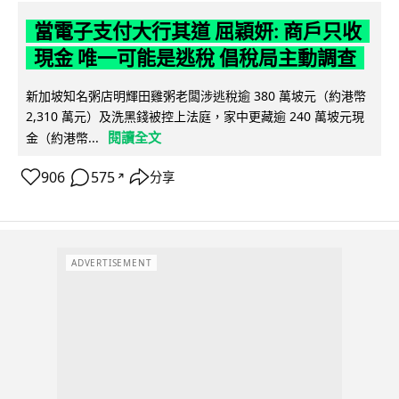
當電子支付大行其道 屈穎妍: 商戶只收
現金 唯一可能是逃稅 倡稅局主動調查
新加坡知名粥店明輝田雞粥老闆涉逃稅逾 380 萬坡元（約港幣
2,310 萬元）及洗黑錢被控上法庭，家中更藏逾 240 萬坡元現
閱讀全文
金（約港幣...
906
575
分享
↗
ADVERTISEMENT