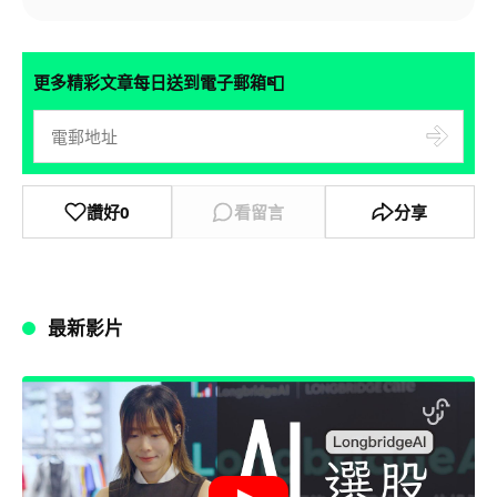
📮
更多精彩文章每日送到電子郵箱
讚好
0
看留言
分享
最新影片