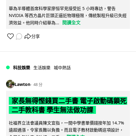
華為半導體首席科學家廖恒罕見接受近 5 小時專訪，警告
NVIDIA 等西方晶片巨頭正逼近物理極限，傳統製程升級已失經
閱讀全文
濟效益。他同時介紹華為...
分享
科技娛樂
生活娛樂
城中熱話
Lawton
48 分
家長無得慳錢買二手書 電子啟動碼鎖死
二手教科書 學生無法做功課
社福界立法會議員陳文宜指，一間中學書單價錢按年加 14.7%
遠超通漲，令家長難以負擔。而且電子教材啟動碼這項設計，