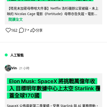
【唔見未加密母帶咁大件事】Netflix 洛杉磯辦公室被竊，未上
映的 Nicolas Cage 電影《Fortitude》母帶亦告失蹤。電影...
閱讀全文
162
7
分享
↗
人工智能
Vin
21 小時
Elon Musk: SpaceX 將挑戰萬億年收
入 目標明年數據中心上太空 Starlink 覆
蓋全球170國
SpaceX 公佈最新第二季業績，受惠 Starlink 與 AI 業務帶動，