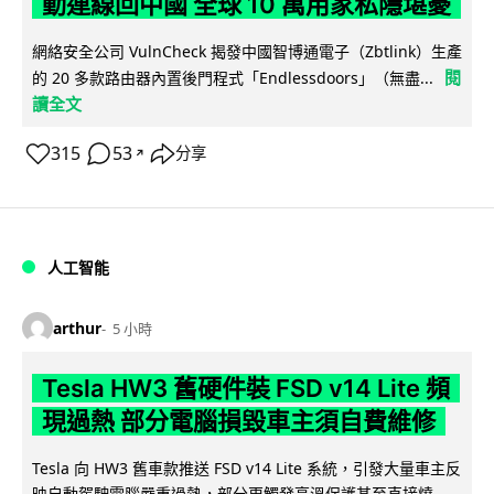
動連線回中國 全球 10 萬用家私隱堪憂
網絡安全公司 VulnCheck 揭發中國智博通電子（Zbtlink）生產
閱
的 20 多款路由器內置後門程式「Endlessdoors」（無盡...
讀全文
315
53
分享
↗
人工智能
arthur
5 小時
Tesla HW3 舊硬件裝 FSD v14 Lite 頻
現過熱 部分電腦損毀車主須自費維修
Tesla 向 HW3 舊車款推送 FSD v14 Lite 系統，引發大量車主反
映自動駕駛電腦嚴重過熱，部分更觸發高溫保護甚至直接燒