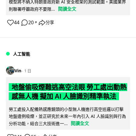
模型將不納入特朗普政府新 AI 安全框架的測試範圍。美國業界
閱讀全文
則聯署呼籲政府不要限...
44
20
分享
↗
人工智能
Vin
1 日
地盤偷吸煙難逃高空法眼 勞工處出動熱
感無人機 擬加 AI 人臉識別精準執法
勞工處投入配備熱感應鏡頭的小型無人機進行高空巡邏以打擊
地盤違例吸煙，並正研究於未來一年內引入 AI 人臉識別與行為
閱讀全文
分析功能，結合三大技術進一...