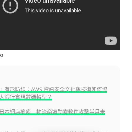
o
，有形防線：AWS 資訊安全文化與技術如何協
大銀行實現數碼轉型？
日本網店癱瘓 物流商遭勒索軟件攻擊半月未