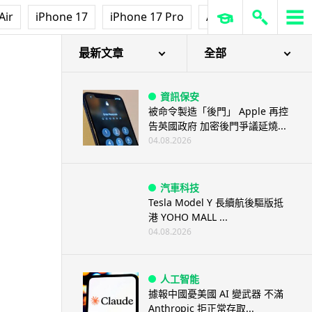
Air
iPhone 17
iPhone 17 Pro
AirPods Pro 3
Ap
最新文章
全部
資訊保安
被命令製造「後門」 Apple 再控
告英國政府 加密後門爭議延燒...
04.08.2026
汽車科技
Tesla Model Y 長續航後驅版抵
港 YOHO MALL ...
04.08.2026
人工智能
據報中國憂美國 AI 變武器 不滿
Anthropic 拒正常存取...