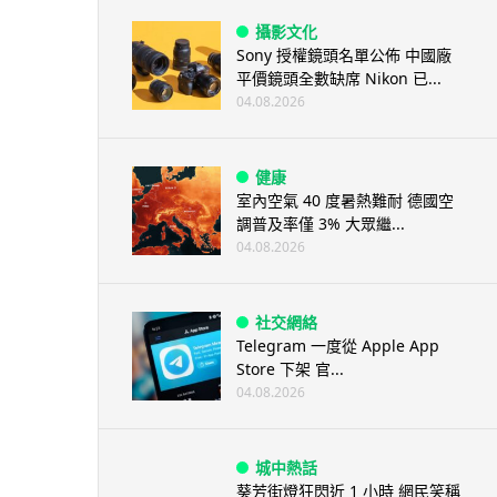
攝影文化
Sony 授權鏡頭名單公佈 中國廠
平價鏡頭全數缺席 Nikon 已...
04.08.2026
健康
室內空氣 40 度暑熱難耐 德國空
調普及率僅 3% 大眾繼...
04.08.2026
社交網絡
Telegram 一度從 Apple App
Store 下架 官...
04.08.2026
城中熱話
葵芳街燈狂閃近 1 小時 網民笑稱